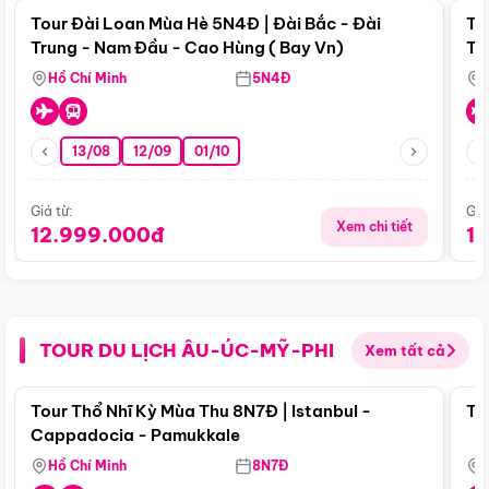
Tour Đài Loan Mùa Hè 5N4Đ | Đài Bắc - Đài
To
Trung - Nam Đầu - Cao Hùng ( Bay Vn)
Tr
Hồ Chí Minh
5N4Đ
13/08
12/09
01/10
Giá từ:
Giá
Xem chi tiết
12.999.000đ
1
TOUR DU LỊCH ÂU-ÚC-MỸ-PHI
Xem tất cả
Điểm nổi bật
Tour Thổ Nhĩ Kỳ Mùa Thu 8N7Đ | Istanbul -
To
Cappadocia - Pamukkale
Hồ Chí Minh
8N7Đ