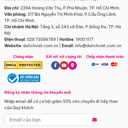
Địa chỉ
: 239A Hoàng Văn Thụ, P.Phú Nhuận, TP. Hồ Chí Minh.
Văn phòng
:
217 Bis Nguyễn Thị Minh Khai, P.Cầu Ông Lãnh,
TP. Hồ Chí Minh.
Chi nhánh Hà Nội
:
Tầng 3, số 243 xã Đàn, P.Đống Đa, TP. Hà
Nội
Điện thoại
:
028 73056789
|
Hotline
:
1900 1177
Website
:
dulichviet.com.vn
|
Email
:
info@dulichviet.com.vn
Chứng nhận
Kết nối với chúng tôi
Chấp nhận thanh toán
Đăng ký nhận thông tin khuyến mãi
Nhập email để có cơ hội giảm 50% cho chuyến đi tiếp theo
của Quý khách