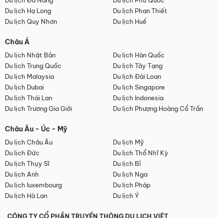
Du lịch Đà Nẵng
Du lịch Phú Quốc
Du lịch Hạ Long
Du lịch Phan Thiết
Du lịch Quy Nhơn
Du lịch Huế
Châu Á
Du lịch Nhật Bản
Du lịch Hàn Quốc
Du lịch Trung Quốc
Du lịch Tây Tạng
Du lịch Malaysia
Du lịch Đài Loan
Du lịch Dubai
Du lịch Singapore
Du lịch Thái Lan
Du lịch Indonesia
Du lịch Trương Gia Giới
Du lịch Phượng Hoàng Cổ Trấn
Châu Âu - Úc - Mỹ
Du lịch Châu Âu
Du lịch Mỹ
Du lịch Đức
Du lịch Thổ Nhĩ Kỳ
Du lịch Thụy Sĩ
Du lịch Bỉ
Du lịch Anh
Du lịch Nga
Du lịch luxembourg
Du lịch Pháp
Du lịch Hà Lan
Du lịch Ý
CÔNG TY CỔ PHẦN TRUYỀN THÔNG DU LỊCH VIỆT