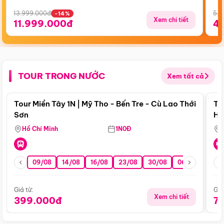
13.999.000đ
5.5
-14%
Xem chi tiết
11.999.000đ
4
TOUR TRONG NƯỚC
Xem tất cả
Điểm nổi bật
Tour Miền Tây 1N | Mỹ Tho - Bến Tre - Cù Lao Thới
To
Sơn
Hu
Hồ Chí Minh
1N0Đ
09/08
14/08
16/08
23/08
30/08
06/09
13/0
Giá từ:
Giá
Xem chi tiết
399.000đ
7