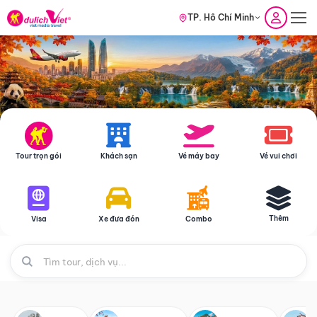
TP. Hồ Chí Minh
Tour trọn gói
Khách sạn
Vé máy bay
Vé vui chơi
Thêm
Visa
Xe đưa đón
Combo