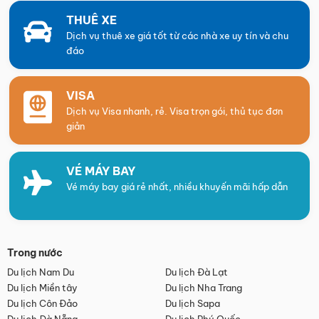
THUÊ XE
Dịch vụ thuê xe giá tốt từ các nhà xe uy tín và chu
đáo
VISA
Dịch vụ Visa nhanh, rẻ. Visa trọn gói, thủ tục đơn
giản
VÉ MÁY BAY
Vé máy bay giá rẻ nhất, nhiều khuyến mãi hấp dẫn
Trong nước
Du lịch Nam Du
Du lịch Đà Lạt
Du lịch Miền tây
Du lịch Nha Trang
Du lịch Côn Đảo
Du lịch Sapa