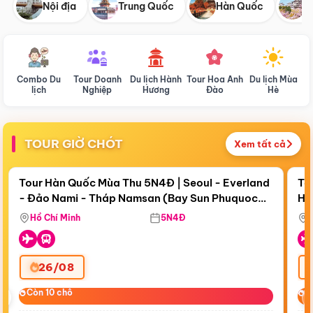
Nội địa
Trung Quốc
Hàn Quốc
N
Combo Du
Tour Doanh
Du lịch Hành
Tour Hoa Anh
Du lịch Mùa
D
lịch
Nghiệp
Hương
Đào
Hè
TOUR GIỜ CHÓT
Xem tất cả
Điểm nổi bật
Còn
18 ngày 21:30:47
Cò
Tour Hàn Quốc Mùa Thu 5N4Đ | Seoul - Everland
To
- Đảo Nami - Tháp Namsan (Bay Sun Phuquoc
Hò
Tặ
Airways)
Aq
Hồ Chí Minh
5N4Đ
26/08
‹
Còn 10 chỗ
Còn 10 chỗ
C
C