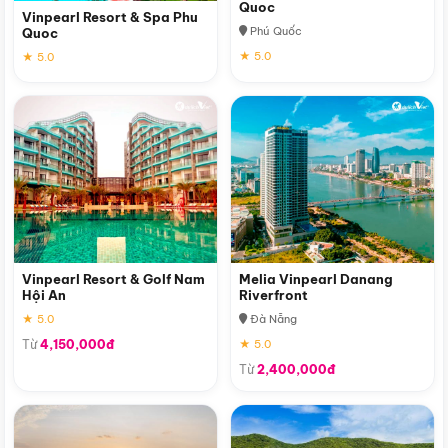
Quoc
Vinpearl Resort & Spa Phu
Phú Quốc
Quoc
★ 5.0
★ 5.0
Vinpearl Resort & Golf Nam
Melia Vinpearl Danang
Hội An
Riverfront
★ 5.0
Đà Nẵng
Từ
4,150,000đ
★ 5.0
Từ
2,400,000đ