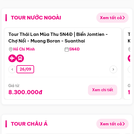
TOUR NƯỚC NGOÀI
Xem tất cả
Điểm nổi bật
Tour Thái Lan Mùa Thu 5N4Đ | Biển Jomtien -
To
Chợ Nổi - Muang Boran - Suanthai
Ku
Si
Hồ Chí Minh
5N4Đ
26/09
Giá từ:
Giá
Xem chi tiết
8.300.000đ
1
TOUR CHÂU Á
Xem tất cả
Điểm nổi bật