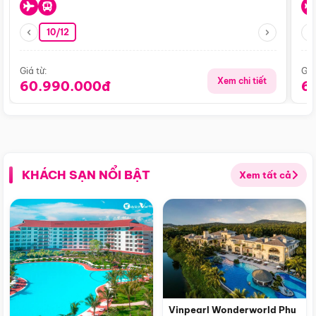
10/12
Giá từ:
Giá
Xem chi tiết
60.990.000đ
6
KHÁCH SẠN NỔI BẬT
Xem tất cả
Vinpearl Wonderworld Phu