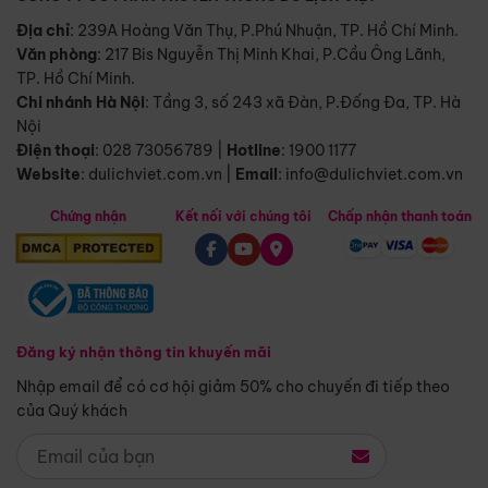
Địa chỉ
: 239A Hoàng Văn Thụ, P.Phú Nhuận, TP. Hồ Chí Minh.
Văn phòng
:
217 Bis Nguyễn Thị Minh Khai, P.Cầu Ông Lãnh,
TP. Hồ Chí Minh.
Chi nhánh Hà Nội
:
Tầng 3, số 243 xã Đàn, P.Đống Đa, TP. Hà
Nội
Điện thoại
:
028 73056789
|
Hotline
:
1900 1177
Website
:
dulichviet.com.vn
|
Email
:
info@dulichviet.com.vn
Chứng nhận
Kết nối với chúng tôi
Chấp nhận thanh toán
Đăng ký nhận thông tin khuyến mãi
Nhập email để có cơ hội giảm 50% cho chuyến đi tiếp theo
của Quý khách