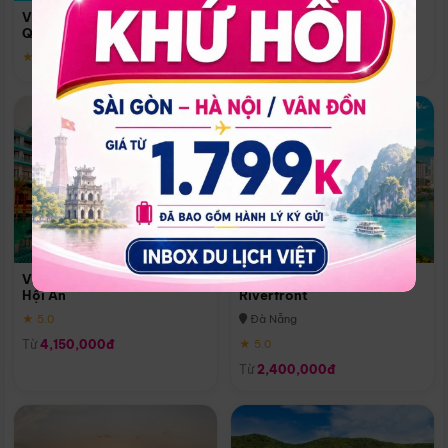
Quoc
Vinpearl Resort & Spa Phu
Phú Quốc
Quoc
★ 5.0
★ 5.0
Vinpearl Resort & Golf Nam
Melia Vinpearl Danang
Hội An
Riverfront
★ 5.0
Đà Nẵng
Từ
4,150,000đ
★ 5.0
Từ
2,400,000đ