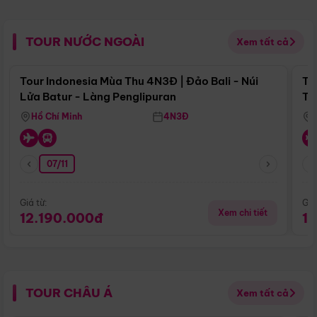
TOUR NƯỚC NGOÀI
Xem tất cả
Điểm nổi bật
Tour Indonesia Mùa Thu 4N3Đ | Đảo Bali - Núi
To
Lửa Batur - Làng Penglipuran
Tr
Hồ Chí Minh
4N3Đ
07/11
Giá từ:
Giá
Xem chi tiết
12.190.000đ
1
TOUR CHÂU Á
Xem tất cả
Điểm nổi bật