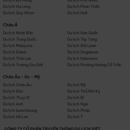
Du lịch Đà Nẵng
Du lịch Phú Quốc
Du lịch Hạ Long
Du lịch Phan Thiết
Du lịch Quy Nhơn
Du lịch Huế
Châu Á
Du lịch Nhật Bản
Du lịch Hàn Quốc
Du lịch Trung Quốc
Du lịch Tây Tạng
Du lịch Malaysia
Du lịch Đài Loan
Du lịch Dubai
Du lịch Singapore
Du lịch Thái Lan
Du lịch Indonesia
Du lịch Trương Gia Giới
Du lịch Phượng Hoàng Cổ Trấn
Châu Âu - Úc - Mỹ
Du lịch Châu Âu
Du lịch Mỹ
Du lịch Đức
Du lịch Thổ Nhĩ Kỳ
Du lịch Thụy Sĩ
Du lịch Bỉ
Du lịch Anh
Du lịch Nga
Du lịch luxembourg
Du lịch Pháp
Du lịch Hà Lan
Du lịch Ý
CÔNG TY CỔ PHẦN TRUYỀN THÔNG DU LỊCH VIỆT