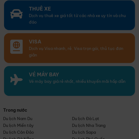
THUÊ XE
Dịch vụ thuê xe giá tốt từ các nhà xe uy tín và chu
đáo
VISA
Dịch vụ Visa nhanh, rẻ. Visa trọn gói, thủ tục đơn
giản
VÉ MÁY BAY
Vé máy bay giá rẻ nhất, nhiều khuyến mãi hấp dẫn
Trong nước
Du lịch Nam Du
Du lịch Đà Lạt
Du lịch Miền tây
Du lịch Nha Trang
Du lịch Côn Đảo
Du lịch Sapa