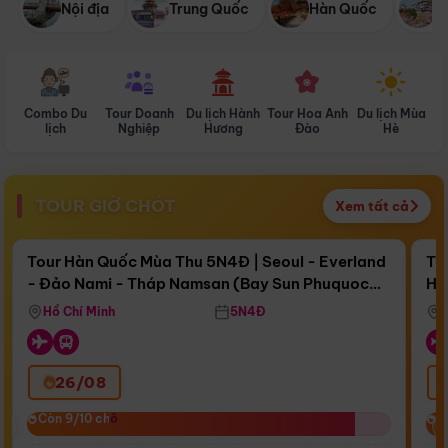
Nội địa
Trung Quốc
Hàn Quốc
N
Combo Du
Tour Doanh
Du lịch Hành
Tour Hoa Anh
Du lịch Mùa
D
lịch
Nghiệp
Hương
Đào
Hè
TOUR GIỜ CHÓT
Xem tất cả
Điểm nổi bật
Còn
16 ngày 13:31:51
Cò
Tour Hàn Quốc Mùa Thu 5N4Đ | Seoul - Everland
To
- Đảo Nami - Tháp Namsan (Bay Sun Phuquoc
Hò
Bay Sun Phuquoc Airways
Tặ
Airways)
Aq
Hồ Chí Minh
5N4Đ
26/08
‹
Còn 9/10 chỗ
Còn 9/10 chỗ
C
C