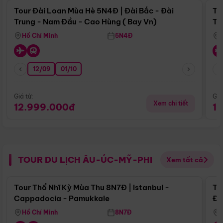
Tour Đài Loan Mùa Hè 5N4Đ | Đài Bắc - Đài
To
Trung - Nam Đầu - Cao Hùng ( Bay Vn)
Tr
Hồ Chí Minh
5N4Đ
12/09
01/10
Giá từ:
Giá
Xem chi tiết
12.999.000đ
1
TOUR DU LỊCH ÂU-ÚC-MỸ-PHI
Xem tất cả
Điểm nổi bật
Tour Thổ Nhĩ Kỳ Mùa Thu 8N7Đ | Istanbul -
To
Cappadocia - Pamukkale
Đế
Hồ Chí Minh
8N7Đ