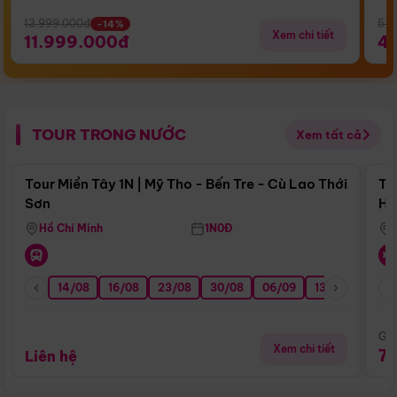
13.999.000đ
5.5
-14%
Xem chi tiết
11.999.000đ
4
TOUR TRONG NƯỚC
Xem tất cả
Điểm nổi bật
Tour Miền Tây 1N | Mỹ Tho - Bến Tre - Cù Lao Thới
To
Sơn
Hu
Hồ Chí Minh
1N0Đ
14/08
16/08
23/08
30/08
06/09
13/09
20/0
Giá
Xem chi tiết
7
Liên hệ