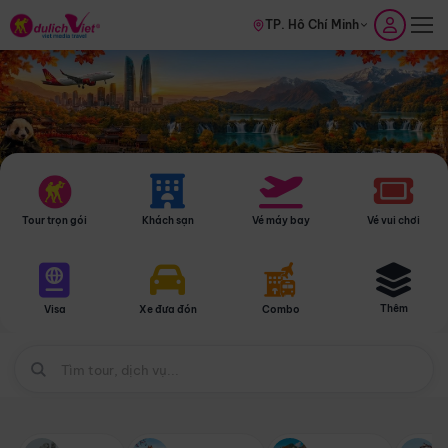
TP. Hồ Chí Minh
Tour trọn gói
Khách sạn
Vé máy bay
Vé vui chơi
Thêm
Visa
Xe đưa đón
Combo