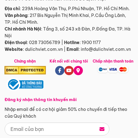
Địa chỉ
: 239A Hoàng Văn Thụ, P.Phú Nhuận, TP. Hồ Chí Minh.
Văn phòng
:
217 Bis Nguyễn Thị Minh Khai, P.Cầu Ông Lãnh,
TP. Hồ Chí Minh.
Chi nhánh Hà Nội
:
Tầng 3, số 243 xã Đàn, P.Đống Đa, TP. Hà
Nội
Điện thoại
:
028 73056789
|
Hotline
:
1900 1177
Website
:
dulichviet.com.vn
|
Email
:
info@dulichviet.com.vn
Chứng nhận
Kết nối với chúng tôi
Chấp nhận thanh toán
Đăng ký nhận thông tin khuyến mãi
Nhập email để có cơ hội giảm 50% cho chuyến đi tiếp theo
của Quý khách