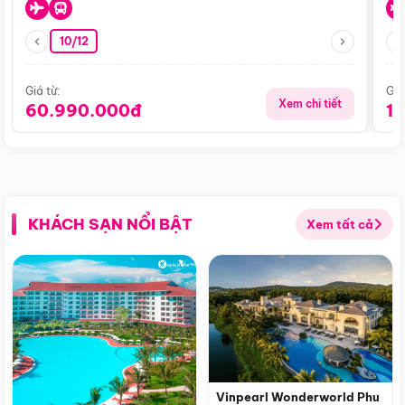
10/12
Giá từ:
Giá
Xem chi tiết
60.990.000đ
1
KHÁCH SẠN NỔI BẬT
Xem tất cả
Vinpearl Wonderworld Phu