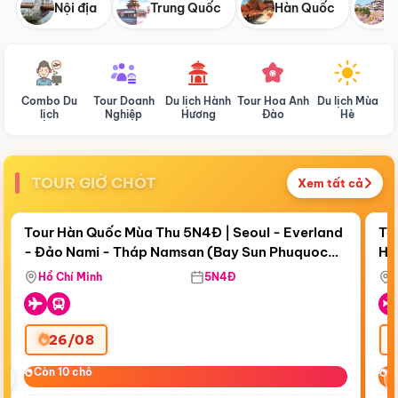
Nội địa
Trung Quốc
Hàn Quốc
N
Combo Du
Tour Doanh
Du lịch Hành
Tour Hoa Anh
Du lịch Mùa
D
lịch
Nghiệp
Hương
Đào
Hè
TOUR GIỜ CHÓT
Xem tất cả
Điểm nổi bật
Còn
18 ngày 11:57:43
Cò
Tour Hàn Quốc Mùa Thu 5N4Đ | Seoul - Everland
To
- Đảo Nami - Tháp Namsan (Bay Sun Phuquoc
Hò
Bay Sun Phuquoc Airways
Tặ
Airways)
Aq
Hồ Chí Minh
5N4Đ
26/08
‹
Còn 10 chỗ
Còn 10 chỗ
C
C