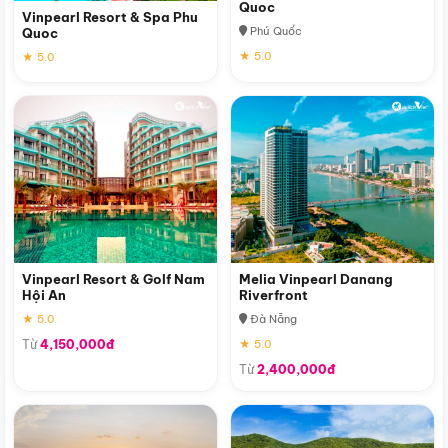
Quoc
Vinpearl Resort & Spa Phu
Phú Quốc
Quoc
★ 5.0
★ 5.0
Vinpearl Resort & Golf Nam
Melia Vinpearl Danang
Hội An
Riverfront
★ 5.0
Đà Nẵng
Từ
4,150,000đ
★ 5.0
Từ
2,400,000đ