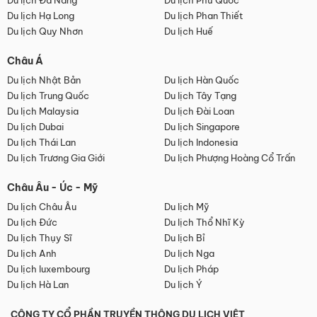
Du lịch Đà Nẵng
Du lịch Phú Quốc
Du lịch Hạ Long
Du lịch Phan Thiết
Du lịch Quy Nhơn
Du lịch Huế
Châu Á
Du lịch Nhật Bản
Du lịch Hàn Quốc
Du lịch Trung Quốc
Du lịch Tây Tạng
Du lịch Malaysia
Du lịch Đài Loan
Du lịch Dubai
Du lịch Singapore
Du lịch Thái Lan
Du lịch Indonesia
Du lịch Trương Gia Giới
Du lịch Phượng Hoàng Cổ Trấn
Châu Âu - Úc - Mỹ
Du lịch Châu Âu
Du lịch Mỹ
Du lịch Đức
Du lịch Thổ Nhĩ Kỳ
Du lịch Thụy Sĩ
Du lịch Bỉ
Du lịch Anh
Du lịch Nga
Du lịch luxembourg
Du lịch Pháp
Du lịch Hà Lan
Du lịch Ý
CÔNG TY CỔ PHẦN TRUYỀN THÔNG DU LỊCH VIỆT