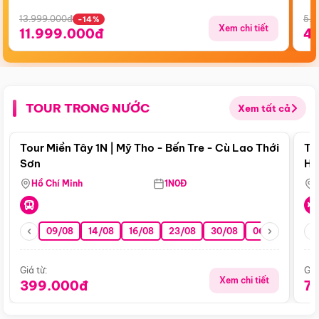
13.999.000đ
5.5
-14%
Xem chi tiết
11.999.000đ
4
TOUR TRONG NƯỚC
Xem tất cả
Điểm nổi bật
Tour Miền Tây 1N | Mỹ Tho - Bến Tre - Cù Lao Thới
To
Sơn
Hu
Hồ Chí Minh
1N0Đ
09/08
14/08
16/08
23/08
30/08
06/09
13/0
Giá từ:
Giá
Xem chi tiết
399.000đ
7