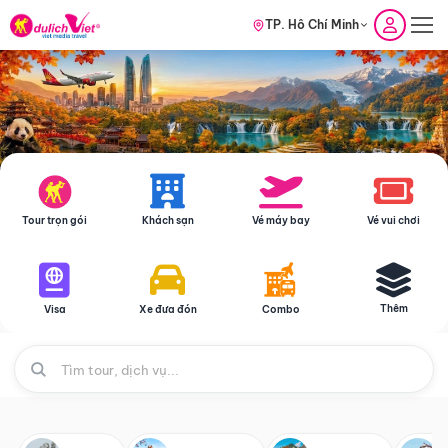
TP. Hồ Chí Minh
Tour trọn gói
Khách sạn
Vé máy bay
Vé vui chơi
Thêm
Visa
Xe đưa đón
Combo