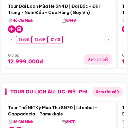
Tour Đài Loan Mùa Hè 5N4Đ | Đài Bắc - Đài
To
Trung - Nam Đầu - Cao Hùng ( Bay Vn)
Tr
Hồ Chí Minh
5N4Đ
13/08
12/09
01/10
Giá từ:
Giá
Xem chi tiết
12.999.000đ
1
TOUR DU LỊCH ÂU-ÚC-MỸ-PHI
Xem tất cả
Điểm nổi bật
Tour Thổ Nhĩ Kỳ Mùa Thu 8N7Đ | Istanbul -
To
Cappadocia - Pamukkale
Đế
Hồ Chí Minh
8N7Đ