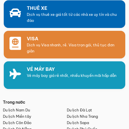
THUÊ XE
Dịch vụ thuê xe giá tốt từ các nhà xe uy tín và chu
đáo
VISA
Dịch vụ Visa nhanh, rẻ. Visa trọn gói, thủ tục đơn
giản
VÉ MÁY BAY
Vé máy bay giá rẻ nhất, nhiều khuyến mãi hấp dẫn
Trong nước
Du lịch Nam Du
Du lịch Đà Lạt
Du lịch Miền tây
Du lịch Nha Trang
Du lịch Côn Đảo
Du lịch Sapa