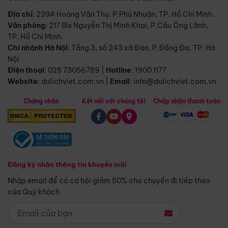
Địa chỉ
: 239A Hoàng Văn Thụ, P.Phú Nhuận, TP. Hồ Chí Minh.
Văn phòng
:
217 Bis Nguyễn Thị Minh Khai, P.Cầu Ông Lãnh,
TP. Hồ Chí Minh.
Chi nhánh Hà Nội
:
Tầng 3, số 243 xã Đàn, P.Đống Đa, TP. Hà
Nội
Điện thoại
:
028 73056789
|
Hotline
:
1900 1177
Website
:
dulichviet.com.vn
|
Email
:
info@dulichviet.com.vn
Chứng nhận
Kết nối với chúng tôi
Chấp nhận thanh toán
Đăng ký nhận thông tin khuyến mãi
Nhập email để có cơ hội giảm 50% cho chuyến đi tiếp theo
của Quý khách