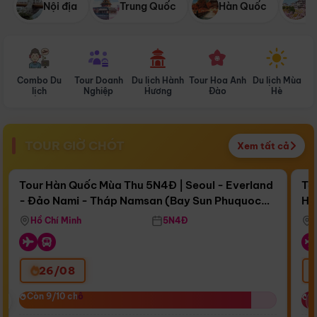
Nội địa
Trung Quốc
Hàn Quốc
N
Combo Du
Tour Doanh
Du lịch Hành
Tour Hoa Anh
Du lịch Mùa
D
lịch
Nghiệp
Hương
Đào
Hè
TOUR GIỜ CHÓT
Xem tất cả
Điểm nổi bật
Còn
17 ngày 05:10:34
Cò
Tour Hàn Quốc Mùa Thu 5N4Đ | Seoul - Everland
To
- Đảo Nami - Tháp Namsan (Bay Sun Phuquoc
Hò
Bay Sun Phuquoc Airways
Tặ
Airways)
Aq
Hồ Chí Minh
5N4Đ
26/08
‹
Còn 9/10 chỗ
Còn 9/10 chỗ
C
C