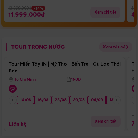
13.999.000đ
5.5
-14%
Xem chi tiết
11.999.000đ
4
TOUR TRONG NƯỚC
Xem tất cả
Điểm nổi bật
Tour Miền Tây 1N | Mỹ Tho - Bến Tre - Cù Lao Thới
To
Sơn
Hu
Hồ Chí Minh
1N0Đ
14/08
16/08
23/08
30/08
06/09
13/09
20/0
Giá
Xem chi tiết
7
Liên hệ