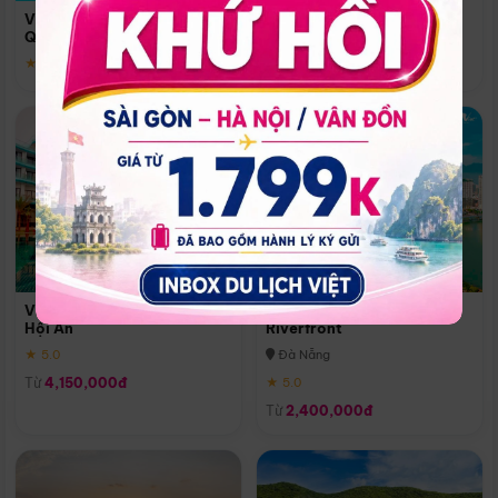
Quoc
Vinpearl Resort & Spa Phu
Phú Quốc
Quoc
★ 5.0
★ 5.0
Vinpearl Resort & Golf Nam
Melia Vinpearl Danang
Hội An
Riverfront
★ 5.0
Đà Nẵng
Từ
4,150,000đ
★ 5.0
Từ
2,400,000đ