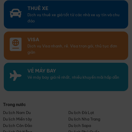
THUÊ XE
Dịch vụ thuê xe giá tốt từ các nhà xe uy tín và chu
đáo
VISA
Dịch vụ Visa nhanh, rẻ. Visa trọn gói, thủ tục đơn
giản
VÉ MÁY BAY
Vé máy bay giá rẻ nhất, nhiều khuyến mãi hấp dẫn
Trong nước
Du lịch Nam Du
Du lịch Đà Lạt
Du lịch Miền tây
Du lịch Nha Trang
Du lịch Côn Đảo
Du lịch Sapa