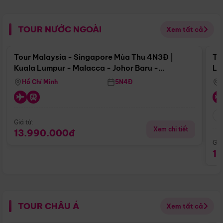
TOUR NƯỚC NGOÀI
Xem tất cả
Điểm nổi bật
Tour Malaysia - Singapore Mùa Thu 4N3Đ |
To
Kuala Lumpur - Malacca - Johor Baru -
Lử
Singapore
Hồ Chí Minh
5N4Đ
Giá từ:
Xem chi tiết
13.990.000đ
Giá
1
TOUR CHÂU Á
Xem tất cả
Điểm nổi bật