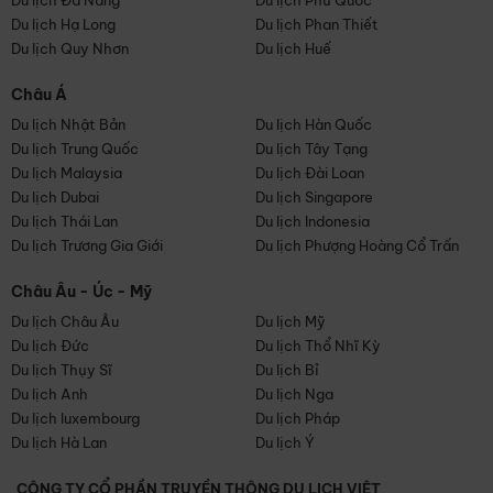
Du lịch Đà Nẵng
Du lịch Phú Quốc
Du lịch Hạ Long
Du lịch Phan Thiết
Du lịch Quy Nhơn
Du lịch Huế
Châu Á
Du lịch Nhật Bản
Du lịch Hàn Quốc
Du lịch Trung Quốc
Du lịch Tây Tạng
Du lịch Malaysia
Du lịch Đài Loan
Du lịch Dubai
Du lịch Singapore
Du lịch Thái Lan
Du lịch Indonesia
Du lịch Trương Gia Giới
Du lịch Phượng Hoàng Cổ Trấn
Châu Âu - Úc - Mỹ
Du lịch Châu Âu
Du lịch Mỹ
Du lịch Đức
Du lịch Thổ Nhĩ Kỳ
Du lịch Thụy Sĩ
Du lịch Bỉ
Du lịch Anh
Du lịch Nga
Du lịch luxembourg
Du lịch Pháp
Du lịch Hà Lan
Du lịch Ý
CÔNG TY CỔ PHẦN TRUYỀN THÔNG DU LỊCH VIỆT