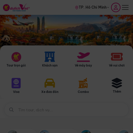
TP. Hồ Chí Minh
Tour trọn gói
Khách sạn
Vé máy bay
Vé vui chơi
Thêm
Visa
Xe đưa đón
Combo