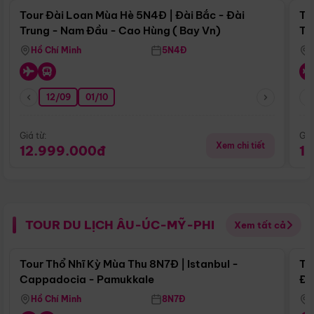
Tour Đài Loan Mùa Hè 5N4Đ | Đài Bắc - Đài
To
Trung - Nam Đầu - Cao Hùng ( Bay Vn)
Tr
Hồ Chí Minh
5N4Đ
12/09
01/10
Giá từ:
Giá
Xem chi tiết
12.999.000đ
1
TOUR DU LỊCH ÂU-ÚC-MỸ-PHI
Xem tất cả
Điểm nổi bật
Tour Thổ Nhĩ Kỳ Mùa Thu 8N7Đ | Istanbul -
To
Cappadocia - Pamukkale
Đế
Hồ Chí Minh
8N7Đ