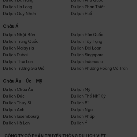
Du lịch Đà Nẵng
Du lịch Phú Quốc
Du lịch Hạ Long
Du lịch Phan Thiết
Du lịch Quy Nhơn
Du lịch Huế
Châu Á
Du lịch Nhật Bản
Du lịch Hàn Quốc
Du lịch Trung Quốc
Du lịch Tây Tạng
Du lịch Malaysia
Du lịch Đài Loan
Du lịch Dubai
Du lịch Singapore
Du lịch Thái Lan
Du lịch Indonesia
Du lịch Trương Gia Giới
Du lịch Phượng Hoàng Cổ Trấn
Châu Âu - Úc - Mỹ
Du lịch Châu Âu
Du lịch Mỹ
Du lịch Đức
Du lịch Thổ Nhĩ Kỳ
Du lịch Thụy Sĩ
Du lịch Bỉ
Du lịch Anh
Du lịch Nga
Du lịch luxembourg
Du lịch Pháp
Du lịch Hà Lan
Du lịch Ý
CÔNG TY CỔ PHẦN TRUYỀN THÔNG DU LỊCH VIỆT