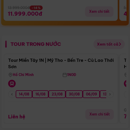
13.999.000đ
5.5
-14%
Xem chi tiết
11.999.000đ
4
TOUR TRONG NƯỚC
Xem tất cả
Điểm nổi bật
Tour Miền Tây 1N | Mỹ Tho - Bến Tre - Cù Lao Thới
To
Sơn
Hu
Hồ Chí Minh
1N0Đ
14/08
16/08
23/08
30/08
06/09
13/09
20/0
Giá
Xem chi tiết
7
Liên hệ