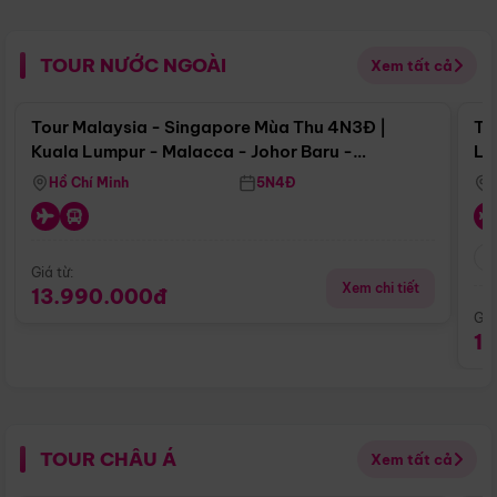
TOUR NƯỚC NGOÀI
Xem tất cả
Điểm nổi bật
Tour Malaysia - Singapore Mùa Thu 4N3Đ |
To
Kuala Lumpur - Malacca - Johor Baru -
Lử
Singapore
Hồ Chí Minh
5N4Đ
Giá từ:
Xem chi tiết
13.990.000đ
Giá
1
TOUR CHÂU Á
Xem tất cả
Điểm nổi bật