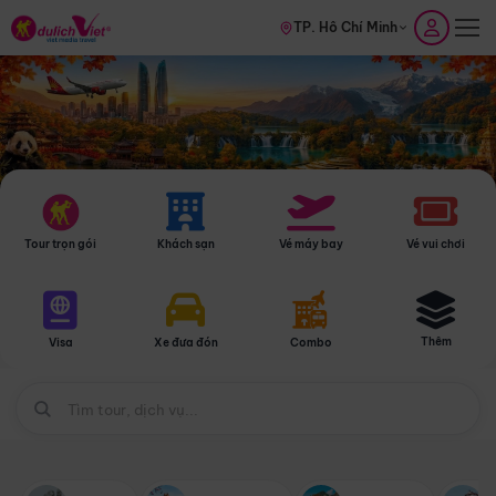
TP. Hồ Chí Minh
Tour trọn gói
Khách sạn
Vé máy bay
Vé vui chơi
Thêm
Visa
Xe đưa đón
Combo