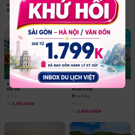
Quoc
Vinpearl Resort & Spa Phu
Phú Quốc
Quoc
★ 5.0
★ 5.0
Vinpearl Resort & Golf Nam
Melia Vinpearl Danang
Hội An
Riverfront
★ 5.0
Đà Nẵng
Từ
4,150,000đ
★ 5.0
Từ
2,400,000đ