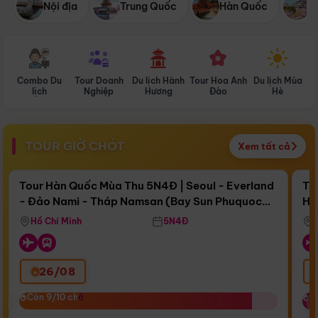
Nội địa
Trung Quốc
Hàn Quốc
N
Combo Du
Tour Doanh
Du lịch Hành
Tour Hoa Anh
Du lịch Mùa
D
lịch
Nghiệp
Hương
Đào
Hè
TOUR GIỜ CHÓT
Xem tất cả
Điểm nổi bật
Còn
17 ngày 04:25:25
Cò
Tour Hàn Quốc Mùa Thu 5N4Đ | Seoul - Everland
To
- Đảo Nami - Tháp Namsan (Bay Sun Phuquoc
Hò
Bay Sun Phuquoc Airways
Tặ
Airways)
Aq
Hồ Chí Minh
5N4Đ
26/08
‹
Còn 9/10 chỗ
Còn 9/10 chỗ
C
C