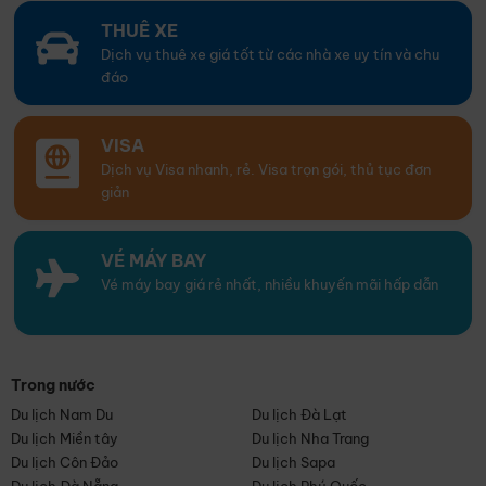
THUÊ XE
Dịch vụ thuê xe giá tốt từ các nhà xe uy tín và chu
đáo
VISA
Dịch vụ Visa nhanh, rẻ. Visa trọn gói, thủ tục đơn
giản
VÉ MÁY BAY
Vé máy bay giá rẻ nhất, nhiều khuyến mãi hấp dẫn
Trong nước
Du lịch Nam Du
Du lịch Đà Lạt
Du lịch Miền tây
Du lịch Nha Trang
Du lịch Côn Đảo
Du lịch Sapa