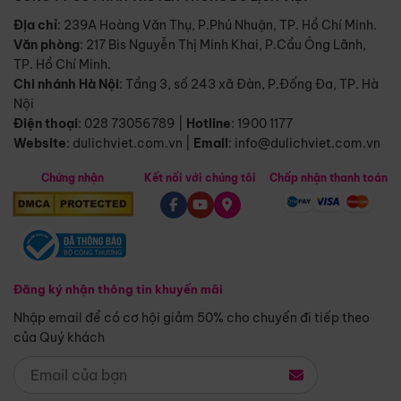
Địa chỉ
: 239A Hoàng Văn Thụ, P.Phú Nhuận, TP. Hồ Chí Minh.
Văn phòng
:
217 Bis Nguyễn Thị Minh Khai, P.Cầu Ông Lãnh,
TP. Hồ Chí Minh.
Chi nhánh Hà Nội
:
Tầng 3, số 243 xã Đàn, P.Đống Đa, TP. Hà
Nội
Điện thoại
:
028 73056789
|
Hotline
:
1900 1177
Website
:
dulichviet.com.vn
|
Email
:
info@dulichviet.com.vn
Chứng nhận
Kết nối với chúng tôi
Chấp nhận thanh toán
Đăng ký nhận thông tin khuyến mãi
Nhập email để có cơ hội giảm 50% cho chuyến đi tiếp theo
của Quý khách