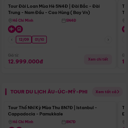
Tour Đài Loan Mùa Hè 5N4Đ | Đài Bắc - Đài
To
Trung - Nam Đầu - Cao Hùng ( Bay Vn)
Tr
Hồ Chí Minh
5N4Đ
12/09
01/10
Giá từ:
Giá
Xem chi tiết
12.999.000đ
1
TOUR DU LỊCH ÂU-ÚC-MỸ-PHI
Xem tất cả
Điểm nổi bật
Tour Thổ Nhĩ Kỳ Mùa Thu 8N7Đ | Istanbul -
To
Cappadocia - Pamukkale
Đế
Hồ Chí Minh
8N7Đ