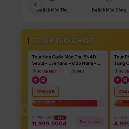
ùa Thu
Du lịch Mùa Đông
Combo Du lịch
TOUR GIỜ CHÓT
Điểm nổi bật
Còn
16 ngày 18:32:30
Còn
04 
Tour Hàn Quốc Mùa Thu 5N4Đ |
Tour P
Seoul - Everland - Đảo Nami -
Tặng C
Bay Sun Phuquoc Airways
Tặng C
Tháp Namsan (Bay Sun Phuquoc
Hôn - 
Hồ Chí Minh
5N4Đ
Hồ Ch
Airways)
26/08
14
Còn 9/10 chỗ
Còn 9/10 chỗ
Còn 4 
Còn 4 
‹
13.999.000đ
5.555.0
-14%
Xem chi tiết
11.999.000đ
4.99