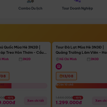
Tour Doanh Nghiệp
Du lịch Hành Hương
Điểm nổi bật
Điểm nổi
ngày 18:32:30
Còn
03 ngày 18:32:30
hú Quốc Mùa Hè 3N2Đ |
Tour Đà Lạt Mùa Hè 3N3Đ |
áp Treo Hòn Thơm - Cầu
Quảng Trường Lâm Viên - H
áp Treo Hòn Thơm
Công Viên Nước Aquatopia
Hill - Puppy Farm
í Minh
3N2Đ
Hồ Chí Minh
3N3Đ
/08
13/08
chỗ
chỗ
Còn 10 chỗ
Còn 10 chỗ
00đ
1.444.000đ
-10%
-10%
Xem chi tiết
Xem chi 
9.000đ
1.299.000đ