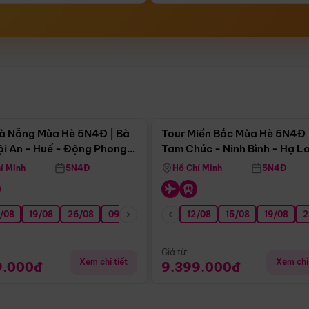
Điểm nổi bật
Điểm nổi
à Nẵng Mùa Hè 5N4Đ | Bà
Tour Miền Bắc Mùa Hè 5N4Đ 
ội An - Huế - Động Phong
Tam Chúc - Ninh Bình - Hạ L
í Minh
5N4Đ
Hồ Chí Minh
5N4Đ
/08
3/09
19/08
20/09
26/08
27/09
09/09
16/09
12/08
23/09
15/08
30/09
19/08
07/10
2
Giá từ:
Xem chi tiết
Xem chi 
9.000đ
9.399.000đ