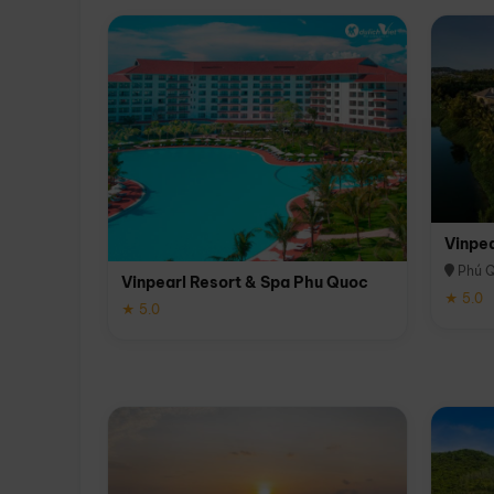
Vinpe
Phú 
Vinpearl Resort & Spa Phu Quoc
★ 5.0
★ 5.0