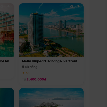
Hội An
Melia Vinpearl Danang Riverfront
Đà Nẵng
★ 5.0
Từ
2,400,000đ