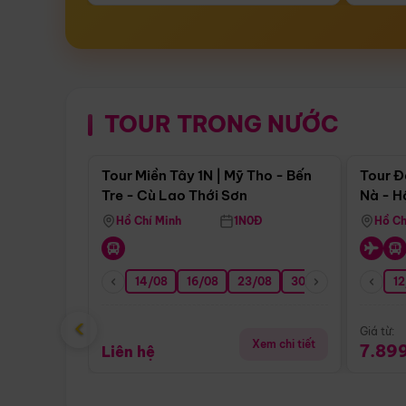
TOUR TRONG NƯỚC
Điểm nổi bật
Tour Miền Tây 1N | Mỹ Tho - Bến
Tour Đ
Tre - Cù Lao Thới Sơn
Nà - H
Nha
Hồ Chí Minh
1N0Đ
Hồ Ch
14/08
16/08
23/08
30/08
06/09
12
1
‹
Giá từ:
Xem chi tiết
7.89
Liên hệ