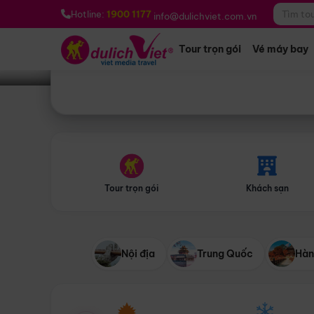
Bạn muốn đi đâu?
*
Hotline:
1900 1177
info@dulichviet.com.vn
Tour trọn gói
Vé máy bay
Tour trọn gói
Khách sạn
Nội địa
Trung Quốc
Hàn