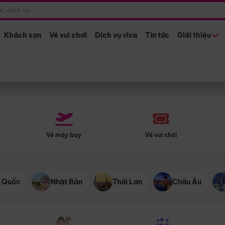
Điểm khởi hành
Tháng khở
Hồ Chí Minh
Bất kỳ 
Khách sạn
Vé vui chơi
Dịch vụ visa
Tin tức
Giới thiệu
Vé máy bay
Vé vui chơi
 Quốc
Nhật Bản
Thái Lan
Châu Âu