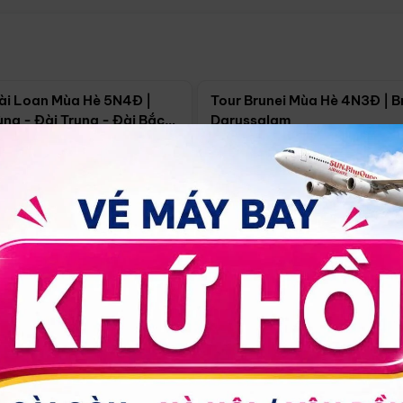
Điểm nổi bật
Điểm nổi
ài Loan Mùa Hè 5N4Đ |
Tour Brunei Mùa Hè 4N3Đ | B
ng - Đài Trung - Đài Bắc
Darussalam
j)
í Minh
5N4Đ
Hồ Chí Minh
4N3Đ
4/09
18/09
30/08
17/09
24/09
Giá từ:
Xem chi tiết
Xem chi 
90.000đ
14.499.000đ