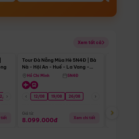
Xem tất cả
 bật
Điểm nổi bật
|
Tour Đà Nẵng Mùa Hè 5N4Đ | Bà
Tour Đà Nẵn
ong
Nà - Hội An - Huế - La Vang -
Nà - Hội An
Động Thiên Đường
Nha
Hồ Chí Minh
5N4Đ
Hồ Chí Minh
2/08
26/08
05/09
12/08
19/08
09/09
26/08
12/09
13/08
›
Giá từ:
Giá từ:
tiết
Xem chi tiết
8.099.000đ
6.899.00