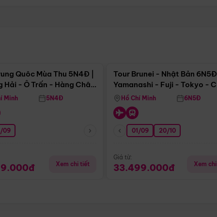
Điểm nổi bật
Điểm nổi
rung Quôc Mùa Thu 5N4Đ |
Tour Brunei - Nhật Bản 6N5Đ
 Hải - Ô Trấn - Hàng Châu
Yamanashi - Fuji - Tokyo - 
Không Shopping)
- Freeday
í Minh
5N4Đ
Hồ Chí Minh
6N5Đ
0/09
01/09
20/10
Giá từ:
Xem chi tiết
Xem chi 
99.000đ
33.499.000đ