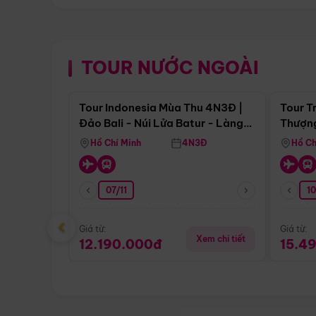
TOUR NƯỚC NGOÀI
Điểm nổi bật
Tour Indonesia Mùa Thu 4N3Đ |
Tour T
Đảo Bali - Núi Lửa Batur - Làng
Thượng
Penglipuran
(Tour 
Hồ Chí Minh
4N3Đ
Hồ Ch
07/11
1
‹
Giá từ:
Giá từ:
Xem chi tiết
12.190.000đ
15.4