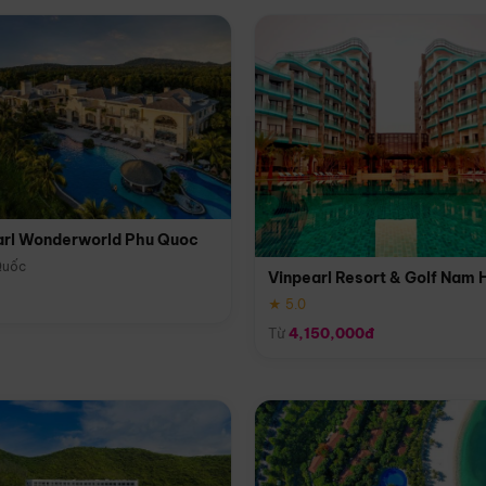
arl Wonderworld Phu Quoc
Quốc
Vinpearl Resort & Golf Nam 
★ 5.0
Từ
4,150,000đ