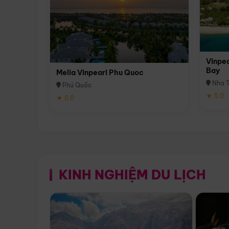
Vinpea
Bay
Melia Vinpearl Phu Quoc
Nha T
Phú Quốc
★ 5.0
★ 5.0
KINH NGHIỆM DU LỊCH