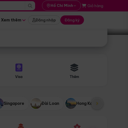
i hành
Hồ Chí Minh
Giỏ hàng
Tìm tour
tháng nào
Xem thêm
Đăng nhập
Đăng ký
Visa
Thêm
Singapore
Đài Loan
Hong Kong
Mỹ