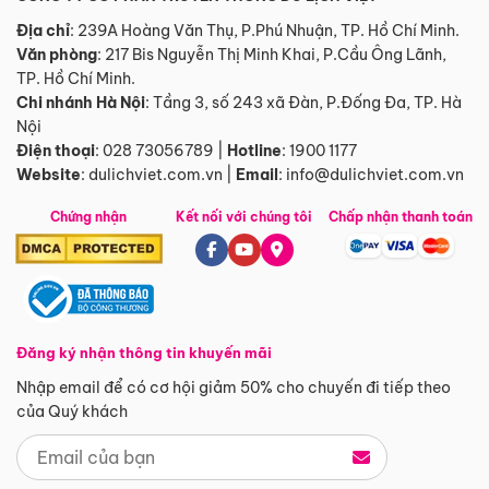
Địa chỉ
: 239A Hoàng Văn Thụ, P.Phú Nhuận, TP. Hồ Chí Minh.
Văn phòng
:
217 Bis Nguyễn Thị Minh Khai, P.Cầu Ông Lãnh,
TP. Hồ Chí Minh.
Chi nhánh Hà Nội
:
Tầng 3, số 243 xã Đàn, P.Đống Đa, TP. Hà
Nội
Điện thoại
:
028 73056789
|
Hotline
:
1900 1177
Website
:
dulichviet.com.vn
|
Email
:
info@dulichviet.com.vn
Chứng nhận
Kết nối với chúng tôi
Chấp nhận thanh toán
Đăng ký nhận thông tin khuyến mãi
Nhập email để có cơ hội giảm 50% cho chuyến đi tiếp theo
của Quý khách