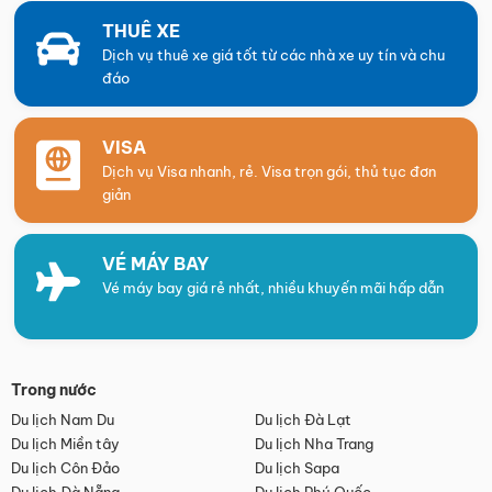
THUÊ XE
Dịch vụ thuê xe giá tốt từ các nhà xe uy tín và chu
đáo
VISA
Dịch vụ Visa nhanh, rẻ. Visa trọn gói, thủ tục đơn
giản
VÉ MÁY BAY
Vé máy bay giá rẻ nhất, nhiều khuyến mãi hấp dẫn
Trong nước
Du lịch Nam Du
Du lịch Đà Lạt
Du lịch Miền tây
Du lịch Nha Trang
Du lịch Côn Đảo
Du lịch Sapa