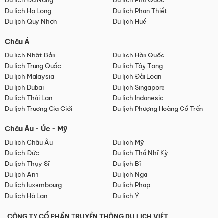
Du lịch Đà Nẵng
Du lịch Phú Quốc
Du lịch Hạ Long
Du lịch Phan Thiết
Du lịch Quy Nhơn
Du lịch Huế
Châu Á
Du lịch Nhật Bản
Du lịch Hàn Quốc
Du lịch Trung Quốc
Du lịch Tây Tạng
Du lịch Malaysia
Du lịch Đài Loan
Du lịch Dubai
Du lịch Singapore
Du lịch Thái Lan
Du lịch Indonesia
Du lịch Trương Gia Giới
Du lịch Phượng Hoàng Cổ Trấn
Châu Âu - Úc - Mỹ
Du lịch Châu Âu
Du lịch Mỹ
Du lịch Đức
Du lịch Thổ Nhĩ Kỳ
Du lịch Thụy Sĩ
Du lịch Bỉ
Du lịch Anh
Du lịch Nga
Du lịch luxembourg
Du lịch Pháp
Du lịch Hà Lan
Du lịch Ý
CÔNG TY CỔ PHẦN TRUYỀN THÔNG DU LỊCH VIỆT