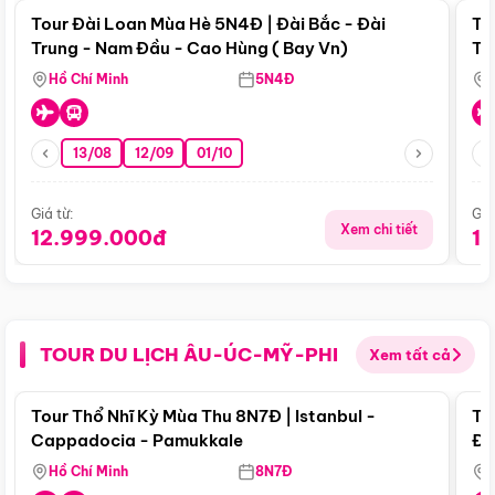
Tour Đài Loan Mùa Hè 5N4Đ | Đài Bắc - Đài
To
Trung - Nam Đầu - Cao Hùng ( Bay Vn)
Tr
Hồ Chí Minh
5N4Đ
13/08
12/09
01/10
Giá từ:
Giá
Xem chi tiết
12.999.000đ
1
TOUR DU LỊCH ÂU-ÚC-MỸ-PHI
Xem tất cả
Điểm nổi bật
Tour Thổ Nhĩ Kỳ Mùa Thu 8N7Đ | Istanbul -
To
Cappadocia - Pamukkale
Đế
Hồ Chí Minh
8N7Đ