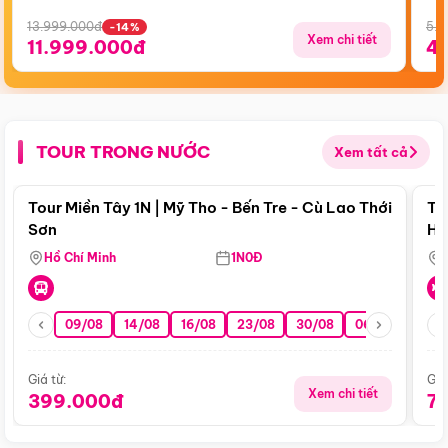
13.999.000đ
5.5
-14%
Xem chi tiết
11.999.000đ
4
TOUR TRONG NƯỚC
Xem tất cả
Điểm nổi bật
Tour Miền Tây 1N | Mỹ Tho - Bến Tre - Cù Lao Thới
To
Sơn
Hu
Hồ Chí Minh
1N0Đ
09/08
14/08
16/08
23/08
30/08
06/09
13/0
Giá từ:
Giá
Xem chi tiết
399.000đ
7