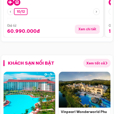
10/12
Giá từ:
Giá
Xem chi tiết
60.990.000đ
1
KHÁCH SẠN NỔI BẬT
Xem tất cả
Vinpearl Wonderworld Phu