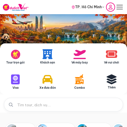
TP. Hồ Chí Minh
Tour trọn gói
Khách sạn
Vé máy bay
Vé vui chơi
Thêm
Visa
Xe đưa đón
Combo