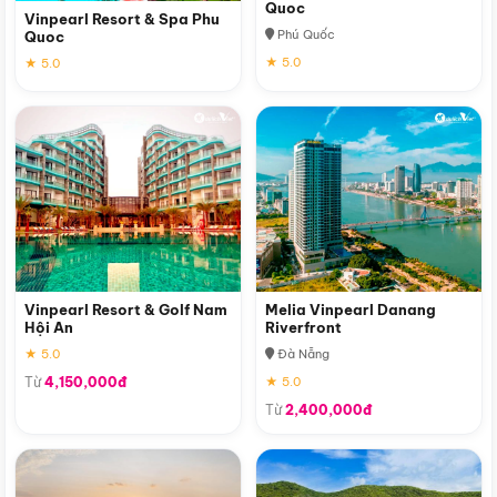
Quoc
Vinpearl Resort & Spa Phu
Phú Quốc
Quoc
★ 5.0
★ 5.0
Vinpearl Resort & Golf Nam
Melia Vinpearl Danang
Hội An
Riverfront
★ 5.0
Đà Nẵng
Từ
4,150,000đ
★ 5.0
Từ
2,400,000đ