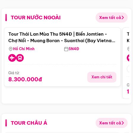
TOUR NƯỚC NGOÀI
Xem tất cả
Điểm nổi bật
Tour Thái Lan Mùa Thu 5N4Đ | Biển Jomtien -
To
Chợ Nổi - Muang Boran - Suanthai (Bay Vietnam
Ku
Airlines)
Si
Hồ Chí Minh
5N4Đ
Giá từ:
Xem chi tiết
8.300.000đ
Giá
1
TOUR CHÂU Á
Xem tất cả
Điểm nổi bật