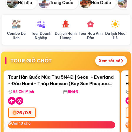
Nội địa
Trung Quốc
Hàn Quốc
N
Combo Du
Tour Doanh
Du lịch Hành
Tour Hoa Anh
Du lịch Mùa
D
lịch
Nghiệp
Hương
Đào
Hè
TOUR GIỜ CHÓT
Xem tất cả
Điểm nổi bật
Còn
18 ngày 09:10:20
Cò
Tour Hàn Quốc Mùa Thu 5N4Đ | Seoul - Everland
To
- Đảo Nami - Tháp Namsan (Bay Sun Phuquoc
Hò
Bay Sun Phuquoc Airways
Tặ
Airways)
Aq
Hồ Chí Minh
5N4Đ
26/08
‹
Còn 10 chỗ
Còn 10 chỗ
C
C