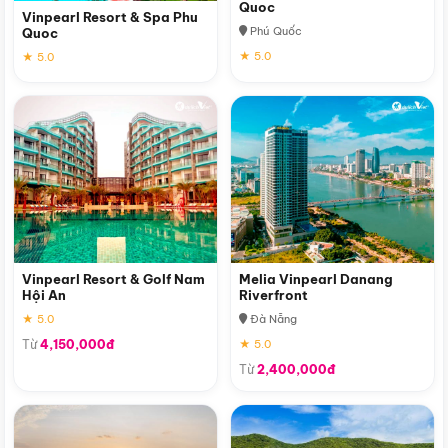
Quoc
Vinpearl Resort & Spa Phu
Phú Quốc
Quoc
★ 5.0
★ 5.0
Vinpearl Resort & Golf Nam
Melia Vinpearl Danang
Hội An
Riverfront
★ 5.0
Đà Nẵng
Từ
4,150,000đ
★ 5.0
Từ
2,400,000đ