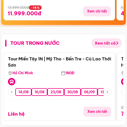
13.999.000đ
5.5
-14%
Xem chi tiết
11.999.000đ
4
TOUR TRONG NƯỚC
Xem tất cả
Điểm nổi bật
Tour Miền Tây 1N | Mỹ Tho - Bến Tre - Cù Lao Thới
To
Sơn
Hu
Hồ Chí Minh
1N0Đ
14/08
16/08
23/08
30/08
06/09
13/09
20/0
Giá
Xem chi tiết
7
Liên hệ