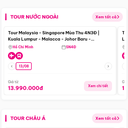
TOUR NƯỚC NGOÀI
Xem tất cả
Điểm nổi bật
Tour Malaysia - Singapore Mùa Thu 4N3Đ |
To
Kuala Lumpur - Malacca - Johor Baru -
Lử
Singapore
Hồ Chí Minh
5N4Đ
13/08
Giá từ:
Giá
Xem chi tiết
13.990.000đ
1
TOUR CHÂU Á
Xem tất cả
Điểm nổi bật