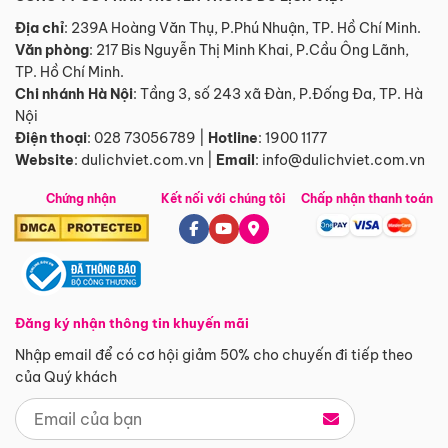
Địa chỉ
: 239A Hoàng Văn Thụ, P.Phú Nhuận, TP. Hồ Chí Minh.
Văn phòng
:
217 Bis Nguyễn Thị Minh Khai, P.Cầu Ông Lãnh,
TP. Hồ Chí Minh.
Chi nhánh Hà Nội
:
Tầng 3, số 243 xã Đàn, P.Đống Đa, TP. Hà
Nội
Điện thoại
:
028 73056789
|
Hotline
:
1900 1177
Website
:
dulichviet.com.vn
|
Email
:
info@dulichviet.com.vn
Chứng nhận
Kết nối với chúng tôi
Chấp nhận thanh toán
Đăng ký nhận thông tin khuyến mãi
Nhập email để có cơ hội giảm 50% cho chuyến đi tiếp theo
của Quý khách