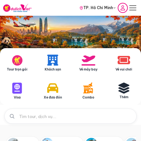
TP. Hồ Chí Minh
Tour trọn gói
Khách sạn
Vé máy bay
Vé vui chơi
Thêm
Visa
Xe đưa đón
Combo