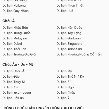
Du lịch Đà Nẵng
Du lịch Phú Quốc
Du lịch Hạ Long
Du lịch Phan Thiết
Du lịch Quy Nhơn
Du lịch Huế
Châu Á
Du lịch Nhật Bản
Du lịch Hàn Quốc
Du lịch Trung Quốc
Du lịch Tây Tạng
Du lịch Malaysia
Du lịch Đài Loan
Du lịch Dubai
Du lịch Singapore
Du lịch Thái Lan
Du lịch Indonesia
Du lịch Trương Gia Giới
Du lịch Phượng Hoàng Cổ Trấn
Châu Âu - Úc - Mỹ
Du lịch Châu Âu
Du lịch Mỹ
Du lịch Đức
Du lịch Thổ Nhĩ Kỳ
Du lịch Thụy Sĩ
Du lịch Bỉ
Du lịch Anh
Du lịch Nga
Du lịch luxembourg
Du lịch Pháp
Du lịch Hà Lan
Du lịch Ý
CÔNG TY CỔ PHẦN TRUYỀN THÔNG DU LỊCH VIỆT