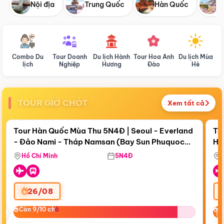
Nội địa
Trung Quốc
Hàn Quốc
N
Combo Du
Tour Doanh
Du lịch Hành
Tour Hoa Anh
Du lịch Mùa
D
lịch
Nghiệp
Hương
Đào
Hè
TOUR GIỜ CHÓT
Xem tất cả
Điểm nổi bật
Còn
17 ngày 17:17:34
Cò
Tour Hàn Quốc Mùa Thu 5N4Đ | Seoul - Everland
To
- Đảo Nami - Tháp Namsan (Bay Sun Phuquoc
Hò
Bay Sun Phuquoc Airways
Tặ
Airways)
Aq
Hồ Chí Minh
5N4Đ
26/08
‹
Còn 9/10 chỗ
Còn 9/10 chỗ
C
C