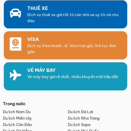
THUÊ XE
Dịch vụ thuê xe giá tốt từ các nhà xe uy tín và chu
đáo
VISA
Dịch vụ Visa nhanh, rẻ. Visa trọn gói, thủ tục đơn
giản
VÉ MÁY BAY
Vé máy bay giá rẻ nhất, nhiều khuyến mãi hấp dẫn
Trong nước
Du lịch Nam Du
Du lịch Đà Lạt
Du lịch Miền tây
Du lịch Nha Trang
Du lịch Côn Đảo
Du lịch Sapa