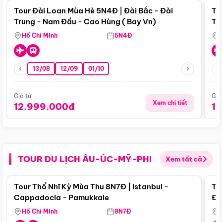
Tour Đài Loan Mùa Hè 5N4Đ | Đài Bắc - Đài
To
Trung - Nam Đầu - Cao Hùng ( Bay Vn)
Tr
Hồ Chí Minh
5N4Đ
13/08
12/09
01/10
Giá từ:
Giá
Xem chi tiết
12.999.000đ
1
TOUR DU LỊCH ÂU-ÚC-MỸ-PHI
Xem tất cả
Điểm nổi bật
Tour Thổ Nhĩ Kỳ Mùa Thu 8N7Đ | Istanbul -
To
Cappadocia - Pamukkale
Đế
Hồ Chí Minh
8N7Đ