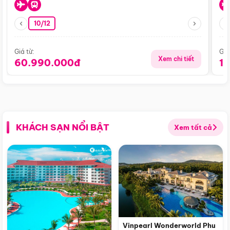
10/12
Giá từ:
Giá
Xem chi tiết
60.990.000đ
1
KHÁCH SẠN NỔI BẬT
Xem tất cả
Vinpearl Wonderworld Phu