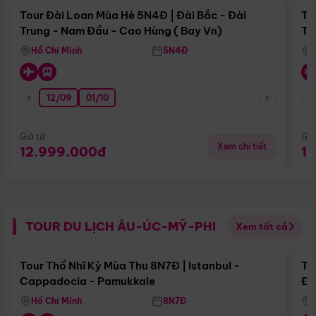
Tour Đài Loan Mùa Hè 5N4Đ | Đài Bắc - Đài
To
Trung - Nam Đầu - Cao Hùng ( Bay Vn)
Tr
Hồ Chí Minh
5N4Đ
12/09
01/10
Giá từ:
Giá
Xem chi tiết
12.999.000đ
1
TOUR DU LỊCH ÂU-ÚC-MỸ-PHI
Xem tất cả
Điểm nổi bật
Tour Thổ Nhĩ Kỳ Mùa Thu 8N7Đ | Istanbul -
To
Cappadocia - Pamukkale
Đế
Hồ Chí Minh
8N7Đ