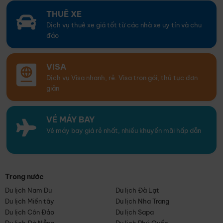
THUÊ XE
Dịch vụ thuê xe giá tốt từ các nhà xe uy tín và chu
đáo
VISA
Dịch vụ Visa nhanh, rẻ. Visa trọn gói, thủ tục đơn
giản
VÉ MÁY BAY
Vé máy bay giá rẻ nhất, nhiều khuyến mãi hấp dẫn
Trong nước
Du lịch Nam Du
Du lịch Đà Lạt
Du lịch Miền tây
Du lịch Nha Trang
Du lịch Côn Đảo
Du lịch Sapa