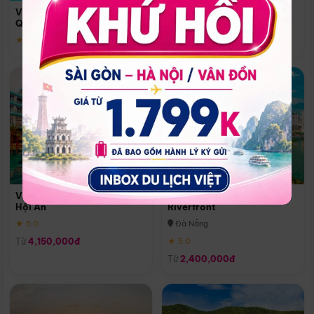
Quoc
Vinpearl Resort & Spa Phu
Phú Quốc
Quoc
★ 5.0
★ 5.0
Vinpearl Resort & Golf Nam
Melia Vinpearl Danang
Hội An
Riverfront
★ 5.0
Đà Nẵng
Từ
4,150,000đ
★ 5.0
Từ
2,400,000đ