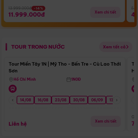
13.999.000đ
5.5
-14%
Xem chi tiết
11.999.000đ
4
TOUR TRONG NƯỚC
Xem tất cả
Điểm nổi bật
Tour Miền Tây 1N | Mỹ Tho - Bến Tre - Cù Lao Thới
To
Sơn
Hu
Hồ Chí Minh
1N0Đ
14/08
16/08
23/08
30/08
06/09
13/09
20/0
Giá
Xem chi tiết
7
Liên hệ