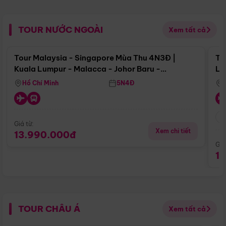
TOUR NƯỚC NGOÀI
Xem tất cả
Điểm nổi bật
Tour Malaysia - Singapore Mùa Thu 4N3Đ |
To
Kuala Lumpur - Malacca - Johor Baru -
Lử
Singapore
Hồ Chí Minh
5N4Đ
Giá từ:
Xem chi tiết
13.990.000đ
Giá
1
TOUR CHÂU Á
Xem tất cả
Điểm nổi bật