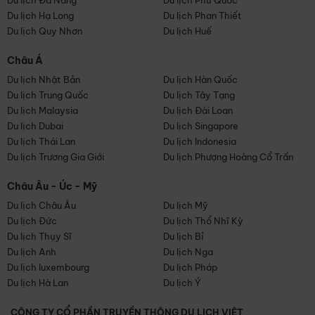
Du lịch Đà Nẵng
Du lịch Phú Quốc
Du lịch Hạ Long
Du lịch Phan Thiết
Du lịch Quy Nhơn
Du lịch Huế
Châu Á
Du lịch Nhật Bản
Du lịch Hàn Quốc
Du lịch Trung Quốc
Du lịch Tây Tạng
Du lịch Malaysia
Du lịch Đài Loan
Du lịch Dubai
Du lịch Singapore
Du lịch Thái Lan
Du lịch Indonesia
Du lịch Trương Gia Giới
Du lịch Phượng Hoàng Cổ Trấn
Châu Âu - Úc - Mỹ
Du lịch Châu Âu
Du lịch Mỹ
Du lịch Đức
Du lịch Thổ Nhĩ Kỳ
Du lịch Thụy Sĩ
Du lịch Bỉ
Du lịch Anh
Du lịch Nga
Du lịch luxembourg
Du lịch Pháp
Du lịch Hà Lan
Du lịch Ý
CÔNG TY CỔ PHẦN TRUYỀN THÔNG DU LỊCH VIỆT