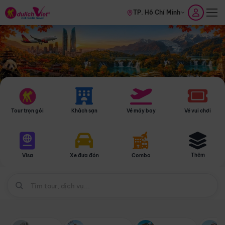
TP. Hồ Chí Minh
Tour trọn gói
Khách sạn
Vé máy bay
Vé vui chơi
Thêm
Visa
Xe đưa đón
Combo