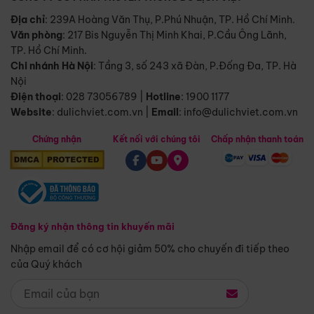
Địa chỉ
: 239A Hoàng Văn Thụ, P.Phú Nhuận, TP. Hồ Chí Minh.
Văn phòng
:
217 Bis Nguyễn Thị Minh Khai, P.Cầu Ông Lãnh,
TP. Hồ Chí Minh.
Chi nhánh Hà Nội
:
Tầng 3, số 243 xã Đàn, P.Đống Đa, TP. Hà
Nội
Điện thoại
:
028 73056789
|
Hotline
:
1900 1177
Website
:
dulichviet.com.vn
|
Email
:
info@dulichviet.com.vn
Chứng nhận
Kết nối với chúng tôi
Chấp nhận thanh toán
Đăng ký nhận thông tin khuyến mãi
Nhập email để có cơ hội giảm 50% cho chuyến đi tiếp theo
của Quý khách