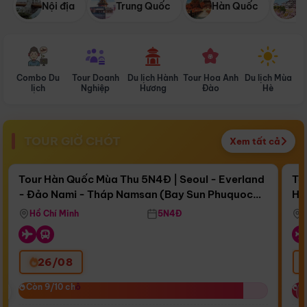
Nội địa
Trung Quốc
Hàn Quốc
N
Combo Du
Tour Doanh
Du lịch Hành
Tour Hoa Anh
Du lịch Mùa
D
lịch
Nghiệp
Hương
Đào
Hè
TOUR GIỜ CHÓT
Xem tất cả
Điểm nổi bật
Còn
17 ngày 04:30:47
Cò
Tour Hàn Quốc Mùa Thu 5N4Đ | Seoul - Everland
To
- Đảo Nami - Tháp Namsan (Bay Sun Phuquoc
Hò
Bay Sun Phuquoc Airways
Tặ
Airways)
Aq
Hồ Chí Minh
5N4Đ
26/08
‹
Còn 9/10 chỗ
Còn 9/10 chỗ
C
C