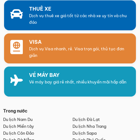
THUÊ XE
Dịch vụ thuê xe giá tốt từ các nhà xe uy tín và chu
đáo
VISA
Dịch vụ Visa nhanh, rẻ. Visa trọn gói, thủ tục đơn
giản
VÉ MÁY BAY
Vé máy bay giá rẻ nhất, nhiều khuyến mãi hấp dẫn
Trong nước
Du lịch Nam Du
Du lịch Đà Lạt
Du lịch Miền tây
Du lịch Nha Trang
Du lịch Côn Đảo
Du lịch Sapa