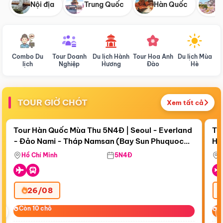
Nội địa
Trung Quốc
Hàn Quốc
N
Combo Du
Tour Doanh
Du lịch Hành
Tour Hoa Anh
Du lịch Mùa
D
lịch
Nghiệp
Hương
Đào
Hè
TOUR GIỜ CHÓT
Xem tất cả
Điểm nổi bật
Còn
18 ngày 04:48:50
Cò
Tour Hàn Quốc Mùa Thu 5N4Đ | Seoul - Everland
To
- Đảo Nami - Tháp Namsan (Bay Sun Phuquoc
Hò
Bay Sun Phuquoc Airways
Tặ
Airways)
Aq
Hồ Chí Minh
5N4Đ
26/08
‹
Còn 10 chỗ
Còn 10 chỗ
C
C