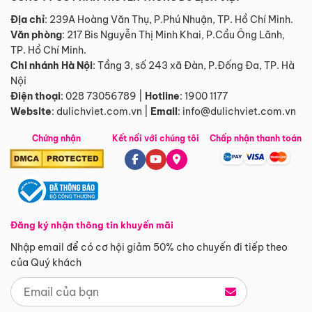
Địa chỉ
: 239A Hoàng Văn Thụ, P.Phú Nhuận, TP. Hồ Chí Minh.
Văn phòng
:
217 Bis Nguyễn Thị Minh Khai, P.Cầu Ông Lãnh,
TP. Hồ Chí Minh.
Chi nhánh Hà Nội
:
Tầng 3, số 243 xã Đàn, P.Đống Đa, TP. Hà
Nội
Điện thoại
:
028 73056789
|
Hotline
:
1900 1177
Website
:
dulichviet.com.vn
|
Email
:
info@dulichviet.com.vn
Chứng nhận
Kết nối với chúng tôi
Chấp nhận thanh toán
Đăng ký nhận thông tin khuyến mãi
Nhập email để có cơ hội giảm 50% cho chuyến đi tiếp theo
của Quý khách