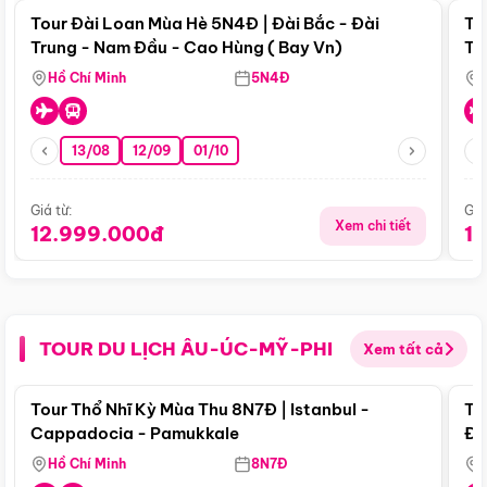
Tour Đài Loan Mùa Hè 5N4Đ | Đài Bắc - Đài
To
Trung - Nam Đầu - Cao Hùng ( Bay Vn)
Tr
Hồ Chí Minh
5N4Đ
13/08
12/09
01/10
Giá từ:
Giá
Xem chi tiết
12.999.000đ
1
TOUR DU LỊCH ÂU-ÚC-MỸ-PHI
Xem tất cả
Điểm nổi bật
Tour Thổ Nhĩ Kỳ Mùa Thu 8N7Đ | Istanbul -
To
Cappadocia - Pamukkale
Đế
Hồ Chí Minh
8N7Đ