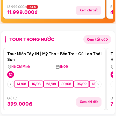
13.999.000đ
5.5
-14%
Xem chi tiết
11.999.000đ
4
TOUR TRONG NƯỚC
Xem tất cả
Điểm nổi bật
Tour Miền Tây 1N | Mỹ Tho - Bến Tre - Cù Lao Thới
To
Sơn
Hu
Hồ Chí Minh
1N0Đ
14/08
16/08
23/08
30/08
06/09
13/09
20/0
Giá từ:
Giá
Xem chi tiết
399.000đ
7