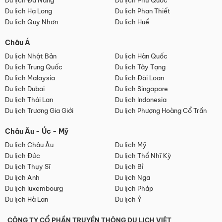
Du lịch Đà Nẵng
Du lịch Phú Quốc
Du lịch Hạ Long
Du lịch Phan Thiết
Du lịch Quy Nhơn
Du lịch Huế
Châu Á
Du lịch Nhật Bản
Du lịch Hàn Quốc
Du lịch Trung Quốc
Du lịch Tây Tạng
Du lịch Malaysia
Du lịch Đài Loan
Du lịch Dubai
Du lịch Singapore
Du lịch Thái Lan
Du lịch Indonesia
Du lịch Trương Gia Giới
Du lịch Phượng Hoàng Cổ Trấn
Châu Âu - Úc - Mỹ
Du lịch Châu Âu
Du lịch Mỹ
Du lịch Đức
Du lịch Thổ Nhĩ Kỳ
Du lịch Thụy Sĩ
Du lịch Bỉ
Du lịch Anh
Du lịch Nga
Du lịch luxembourg
Du lịch Pháp
Du lịch Hà Lan
Du lịch Ý
CÔNG TY CỔ PHẦN TRUYỀN THÔNG DU LỊCH VIỆT