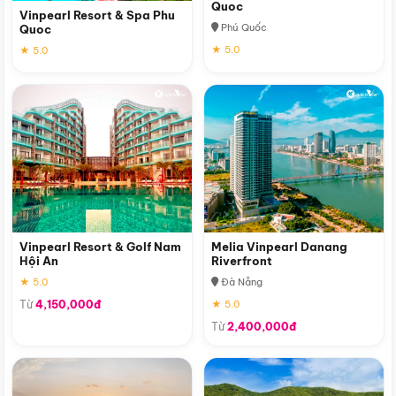
Quoc
Vinpearl Resort & Spa Phu
Phú Quốc
Quoc
★ 5.0
★ 5.0
Vinpearl Resort & Golf Nam
Melia Vinpearl Danang
Hội An
Riverfront
★ 5.0
Đà Nẵng
Từ
4,150,000đ
★ 5.0
Từ
2,400,000đ