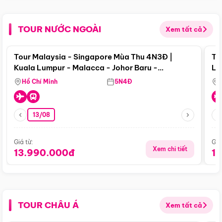
TOUR NƯỚC NGOÀI
Xem tất cả
Điểm nổi bật
Tour Malaysia - Singapore Mùa Thu 4N3Đ |
To
Kuala Lumpur - Malacca - Johor Baru -
Lử
Singapore
Hồ Chí Minh
5N4Đ
13/08
Giá từ:
Giá
Xem chi tiết
13.990.000đ
1
TOUR CHÂU Á
Xem tất cả
Điểm nổi bật