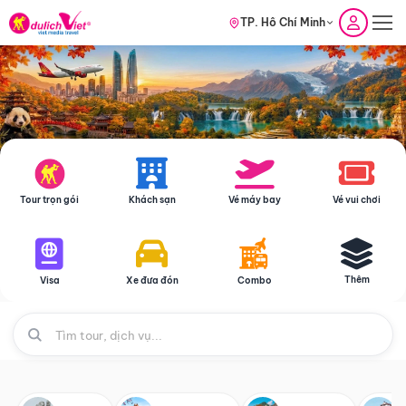
TP. Hồ Chí Minh
Tour trọn gói
Khách sạn
Vé máy bay
Vé vui chơi
Thêm
Visa
Xe đưa đón
Combo