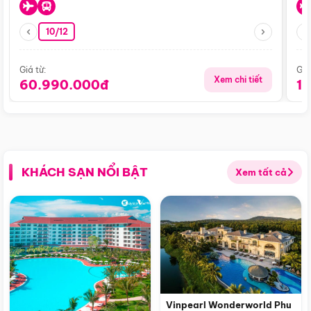
10/12
Giá từ:
Giá
Xem chi tiết
60.990.000đ
1
KHÁCH SẠN NỔI BẬT
Xem tất cả
Vinpearl Wonderworld Phu