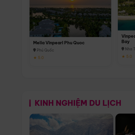
Vinpea
Bay
Melia Vinpearl Phu Quoc
Nha T
Phú Quốc
★ 5.0
★ 5.0
KINH NGHIỆM DU LỊCH