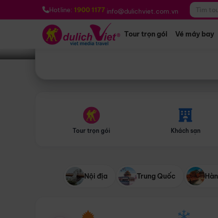
Bạn muốn đi đâu?
*
Hotline:
1900 1177
info@dulichviet.com.vn
Tour trọn gói
Vé máy bay
Tour trọn gói
Khách sạn
Nội địa
Trung Quốc
Hàn