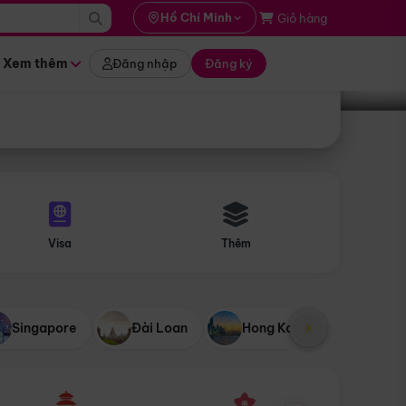
i hành
Hồ Chí Minh
Giỏ hàng
Tìm tour
tháng nào
Xem thêm
Đăng nhập
Đăng ký
Visa
Thêm
Singapore
Đài Loan
Hong Kong
Mỹ