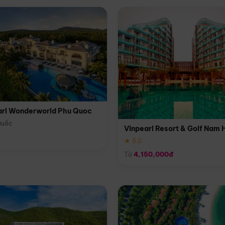
arl Wonderworld Phu Quoc
Quốc
Vinpearl Resort & Golf Nam 
★ 5.0
Từ
4,150,000đ