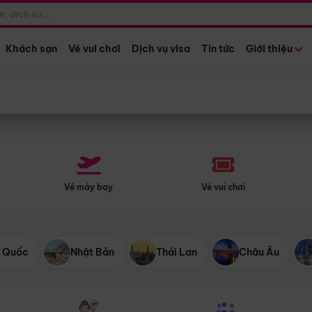
Điểm khởi hành
Tháng khở
Hồ Chí Minh
Bất kỳ 
Khách sạn
Vé vui chơi
Dịch vụ visa
Tin tức
Giới thiệu
Vé máy bay
Vé vui chơi
 Quốc
Nhật Bản
Thái Lan
Châu Âu