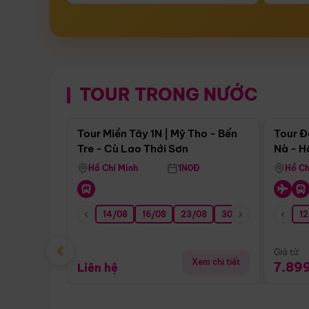
TOUR TRONG NƯỚC
Điểm nổi bật
Tour Miền Tây 1N | Mỹ Tho - Bến
Tour Đ
Tre - Cù Lao Thới Sơn
Nà - H
Nha
Hồ Chí Minh
1N0Đ
Hồ Ch
14/08
16/08
23/08
30/08
06/09
12
1
‹
Giá từ:
Xem chi tiết
7.89
Liên hệ