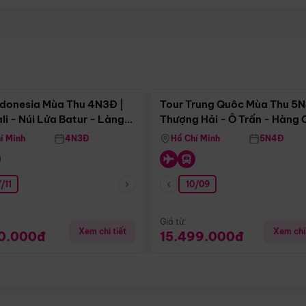
Điểm nổi bật
Điểm nổi
ndonesia Mùa Thu 4N3Đ |
Tour Trung Quôc Mùa Thu 5N
li - Núi Lửa Batur - Làng
Thượng Hải - Ô Trấn - Hàng
puran
(Tour Không Shopping)
í Minh
4N3Đ
Hồ Chí Minh
5N4Đ
/11
10/09
Giá từ:
Xem chi tiết
Xem chi 
90.000đ
15.499.000đ