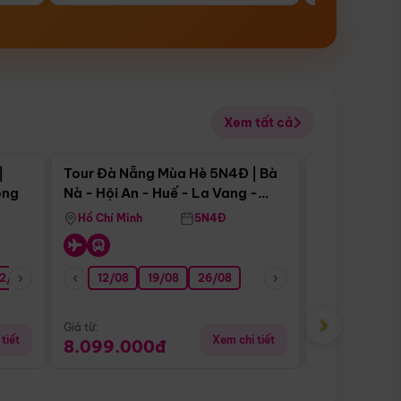
Xem tất cả
 bật
Điểm nổi bật
|
Tour Đà Nẵng Mùa Hè 5N4Đ | Bà
Tour Đà Nẵn
ong
Nà - Hội An - Huế - La Vang -
Nà - Hội An
Động Thiên Đường
Nha
Hồ Chí Minh
5N4Đ
Hồ Chí Minh
2/08
26/08
05/09
12/08
19/08
09/09
26/08
12/09
13/08
›
Giá từ:
Giá từ:
tiết
Xem chi tiết
8.099.000đ
6.899.00