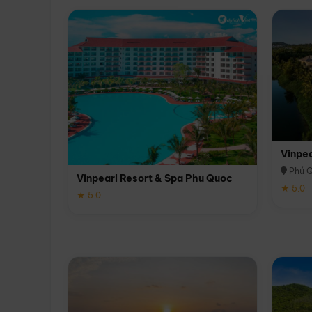
Vinpe
Phú 
Vinpearl Resort & Spa Phu Quoc
★ 5.0
★ 5.0