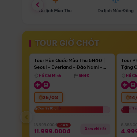
ùa Thu
Du lịch Mùa Đông
Combo Du lịch
TOUR GIỜ CHÓT
Điểm nổi bật
Còn
17 ngày 14:35:55
Còn
05 
Tour Hàn Quốc Mùa Thu 5N4Đ |
Tour P
Seoul - Everland - Đảo Nami -
Tặng C
Bay Sun Phuquoc Airways
Tặng C
Tháp Namsan (Bay Sun Phuquoc
Hôn - 
Hồ Chí Minh
5N4Đ
Hồ Ch
Airways)
26/08
14
Còn 9/10 chỗ
Còn 9/10 chỗ
Còn 1 
Còn 1 
‹
13.999.000đ
5.555.0
-14%
Xem chi tiết
11.999.000đ
4.99