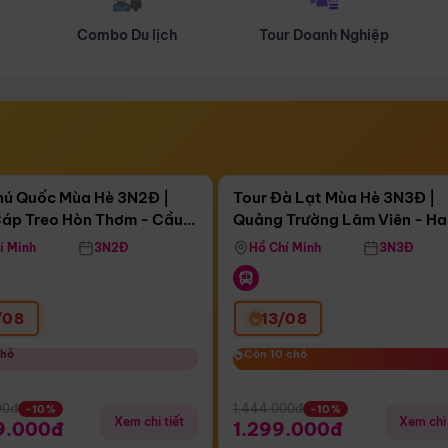
Tour Doanh Nghiệp
Du lịch Hành Hương
Điểm nổi bật
Điểm nổi
ngày 14:35:55
Còn
04 ngày 14:35:55
hú Quốc Mùa Hè 3N2Đ |
Tour Đà Lạt Mùa Hè 3N3Đ |
áp Treo Hòn Thơm - Cầu
Quảng Trường Lâm Viên - H
áp Treo Hòn Thơm
Công Viên Nước Aquatopia
Hill - Puppy Farm
í Minh
3N2Đ
Hồ Chí Minh
3N3Đ
/08
13/08
chỗ
chỗ
Còn 10 chỗ
Còn 10 chỗ
00đ
1.444.000đ
-10%
-10%
Xem chi tiết
Xem chi 
9.000đ
1.299.000đ