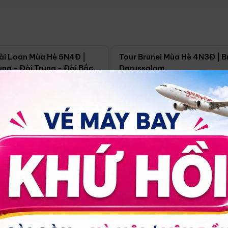
Điểm nổi bật
Điểm nổi
ài Loan Mùa Hè 5N4Đ |
Tour Brunei Mùa Hè 4N3Đ | B
ng - Đài Trung - Đài Bắc
Darussalam
j)
í Minh
5N4Đ
Hồ Chí Minh
4N3Đ
4/09
18/09
30/08
17/09
24/09
Giá từ:
Xem chi tiết
Xem chi 
90.000đ
14.499.000đ