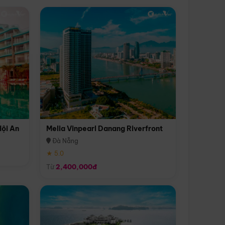
Hội An
Melia Vinpearl Danang Riverfront
Đà Nẵng
★ 5.0
Từ
2,400,000đ