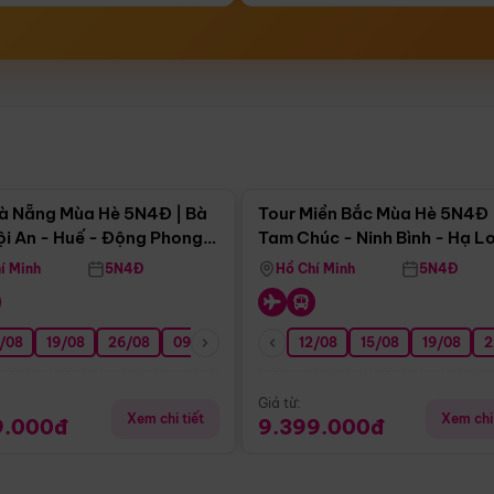
Điểm nổi bật
Điểm nổi
à Nẵng Mùa Hè 5N4Đ | Bà
Tour Miền Bắc Mùa Hè 5N4Đ 
ội An - Huế - Động Phong
Tam Chúc - Ninh Bình - Hạ L
í Minh
5N4Đ
Hồ Chí Minh
5N4Đ
/08
3/09
19/08
20/09
26/08
27/09
09/09
16/09
12/08
23/09
15/08
30/09
19/08
07/10
2
Giá từ:
Xem chi tiết
Xem chi 
9.000đ
9.399.000đ