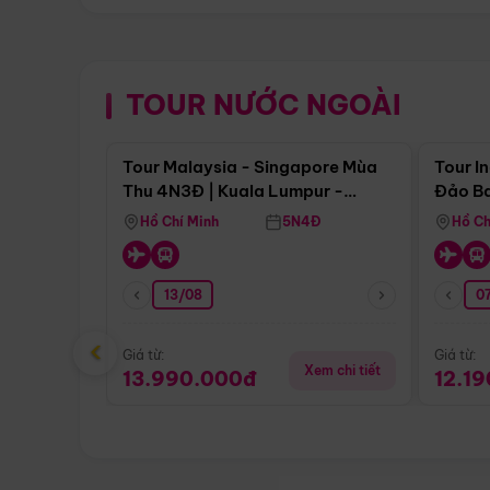
TOUR NƯỚC NGOÀI
Điểm nổi bật
Tour Malaysia - Singapore Mùa
Tour I
Thu 4N3Đ | Kuala Lumpur -
Đảo Ba
Malacca - Johor Baru -
Pengli
Hồ Chí Minh
5N4Đ
Hồ Ch
Singapore
13/08
07
‹
Giá từ:
Giá từ:
Xem chi tiết
13.990.000đ
12.1