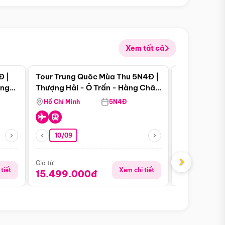
Xem tất cả
 bật
Điểm nổi bật
Đ |
Tour Trung Quôc Mùa Thu 5N4Đ |
Tour Trung
àng
Thượng Hải - Ô Trấn - Hàng Châu
| Thành Đô 
(Tour Không Shopping)
Viên Gấu Tr
Hồ Chí Minh
5N4Đ
Hồ Chí Minh
10/09
21/08
›
Giá từ:
Giá từ:
tiết
Xem chi tiết
15.499.000đ
16.999.0