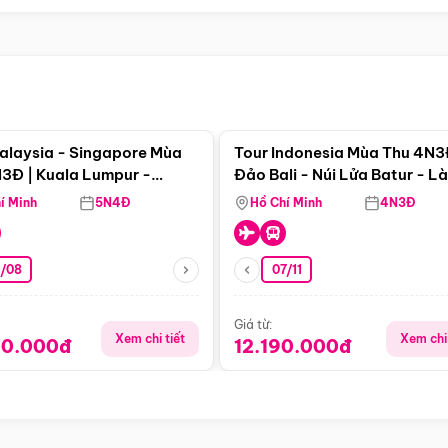
Điểm nổi bật
Điểm nổi
alaysia - Singapore Mùa
Tour Indonesia Mùa Thu 4N3
3Đ | Kuala Lumpur -
Đảo Bali - Núi Lửa Batur - L
a - Johor Baru -
Penglipuran
í Minh
5N4Đ
Hồ Chí Minh
4N3Đ
pore
3/08
07/11
Giá từ:
Xem chi tiết
Xem chi 
90.000đ
12.190.000đ