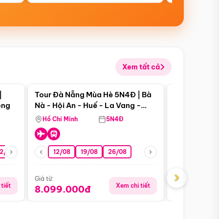
Xem tất cả
 bật
Điểm nổi bật
|
Tour Đà Nẵng Mùa Hè 5N4Đ | Bà
Tour Đà Nẵn
ong
Nà - Hội An - Huế - La Vang -
Nà - Hội An
Động Thiên Đường
Nha
Hồ Chí Minh
5N4Đ
Hồ Chí Minh
2/08
26/08
05/09
12/08
19/08
09/09
26/08
12/09
13/08
›
Giá từ:
Giá từ:
tiết
Xem chi tiết
8.099.000đ
6.899.00