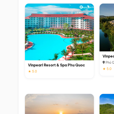
Vinpe
Phú 
Vinpearl Resort & Spa Phu Quoc
★ 5.0
★ 5.0