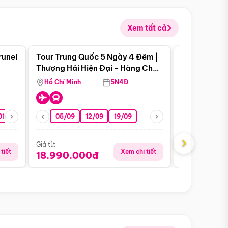
Xem tất cả
 bật
Điểm nổi bật
runei
Tour Trung Quốc 5 Ngày 4 Đêm |
Tour Trung 
Tour Hè
Thượng Hải Hiện Đại - Hàng Châu
Ân Thi - Trư
Nên Thơ - Ô Trấn Cổ Kính
Hồ Chí Minh
5N4Đ
Hồ Chí Minh
01/10
15/10
29/10
05/09
12/09
19/09
16/08
›
Giá từ:
Giá từ:
tiết
Xem chi tiết
18.990.000đ
16.990.0