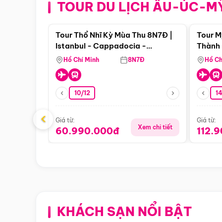
TOUR DU LỊCH ÂU-ÚC-M
Điểm nổi bật
Tour Thổ Nhĩ Kỳ Mùa Thu 8N7Đ |
Tour M
Istanbul - Cappadocia -
Thành 
Pamukkale
Thiên 
Hồ Chí Minh
8N7Đ
Hồ Ch
10/12
1
‹
Giá từ:
Giá từ:
Xem chi tiết
60.990.000đ
112.
KHÁCH SẠN NỔI BẬT