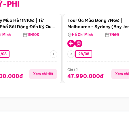
Ỹ-PHI
Điểm nổi bật
Điểm nổi
ỹ Mùa Hè 11N10Đ | Từ
Tour Úc Mùa Đông 7N6Đ |
Phố Sôi Động Đến Kỳ Quan
Melbourne - Sydney (Bay Je
Nhiên Mỹ
Airways)
í Minh
11N10Đ
Hồ Chí Minh
7N6Đ
4/08
28/08
Giá từ:
Xem chi tiết
Xem chi 
900.000đ
47.990.000đ