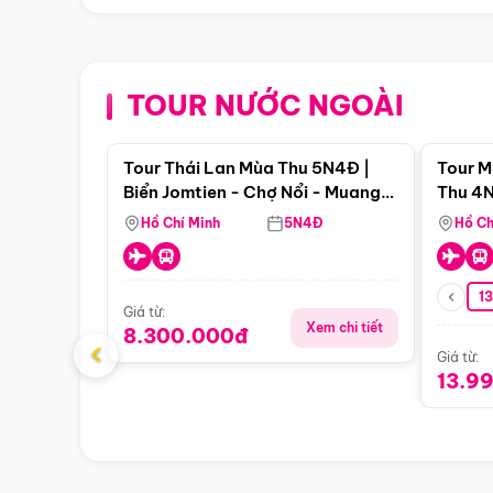
TOUR NƯỚC NGOÀI
Điểm nổi bật
Tour Thái Lan Mùa Thu 5N4Đ |
Tour M
Biển Jomtien - Chợ Nổi - Muang
Thu 4N
Boran - Suanthai (Bay Vietnam
Malacc
Hồ Chí Minh
5N4Đ
Hồ Ch
Airlines)
Singa
1
Giá từ:
Xem chi tiết
8.300.000đ
‹
Giá từ:
13.9