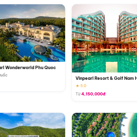
arl Wonderworld Phu Quoc
Quốc
Vinpearl Resort & Golf Nam 
★ 5.0
Từ
4,150,000đ