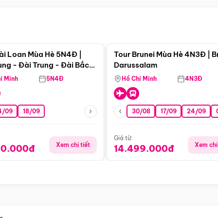
Điểm nổi bật
Điểm nổi
ài Loan Mùa Hè 5N4Đ |
Tour Brunei Mùa Hè 4N3Đ | B
ng - Đài Trung - Đài Bắc
Darussalam
j)
í Minh
5N4Đ
Hồ Chí Minh
4N3Đ
4/09
18/09
30/08
17/09
24/09
Giá từ:
Xem chi tiết
Xem chi 
90.000đ
14.499.000đ