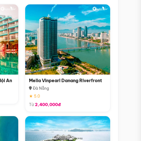
Hội An
Melia Vinpearl Danang Riverfront
Đà Nẵng
★ 5.0
Từ
2,400,000đ