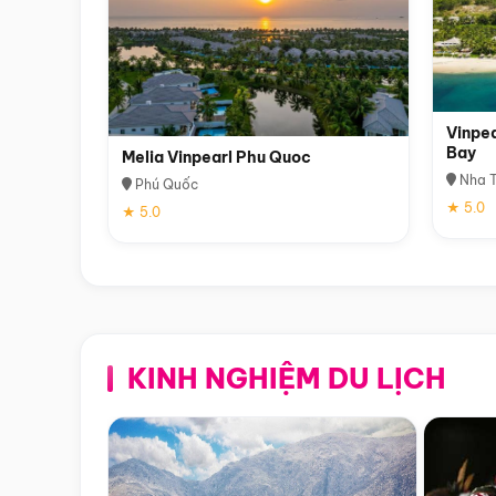
Vinpea
Bay
Melia Vinpearl Phu Quoc
Nha T
Phú Quốc
★ 5.0
★ 5.0
KINH NGHIỆM DU LỊCH