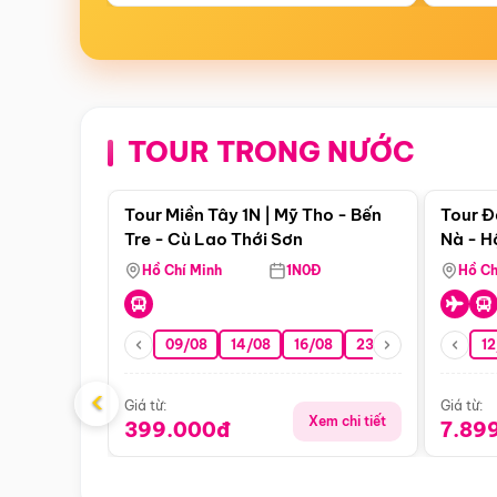
TOUR TRONG NƯỚC
Điểm nổi bật
Tour Miền Tây 1N | Mỹ Tho - Bến
Tour Đ
Tre - Cù Lao Thới Sơn
Nà - H
Nha
Hồ Chí Minh
1N0Đ
Hồ Ch
09/08
14/08
16/08
23/08
30/08
12
0
‹
Giá từ:
Giá từ:
Xem chi tiết
399.000đ
7.89