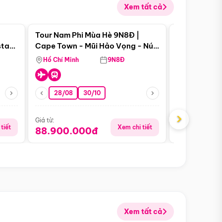
Xem tất cả
 bật
Điểm nổi bật
Tour Nam Phi Mùa Hè 9N8Đ |
Tour Mỹ Mùa
star
Cape Town - Mũi Hảo Vọng - Núi
Hoa Kỳ - Me
Bàn - Johannesburg - Pretoria -
Hồ Chí Minh
9N8Đ
Hồ Chí Minh
Safari - Lodge
28/08
30/10
29/08
›
Giá từ:
Giá từ:
tiết
Xem chi tiết
88.900.000đ
59.900.
Xem tất cả