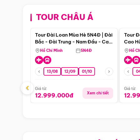
TOUR CHÂU Á
Điểm nổi bật
Tour Đài Loan Mùa Hè 5N4Đ | Đài
Tour Đ
Bắc - Đài Trung - Nam Đầu - Cao
Cao Hù
Hùng ( Bay Vn)
(Bay V
Hồ Chí Minh
5N4Đ
Hồ Ch
13/08
12/09
01/10
0
‹
Giá từ:
Giá từ:
Xem chi tiết
12.999.000đ
12.9