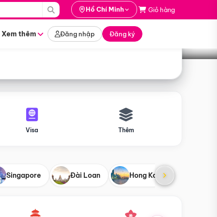
i hành
Hồ Chí Minh
Giỏ hàng
Tìm tour
tháng nào
Xem thêm
Đăng nhập
Đăng ký
Visa
Thêm
Singapore
Đài Loan
Hong Kong
Mỹ