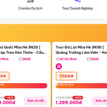
Tour Doanh Nghiệp
Du lịch Hành Hương
Điểm nổi bật
Điểm nổi
ngày 14:33:50
Còn
05 ngày 14:33:50
hú Quốc Mùa Hè 3N2Đ |
Tour Đà Lạt Mùa Hè 3N3Đ |
áp Treo Hòn Thơm - Cầu
Quảng Trường Lâm Viên - H
áp Treo Hòn Thơm
Công Viên Nước Aquatopia
Hill - Puppy Farm
í Minh
3N2Đ
Hồ Chí Minh
3N3Đ
/08
13/08
chỗ
chỗ
Còn 10 chỗ
Còn 10 chỗ
00đ
1.444.000đ
-10%
-10%
Xem chi tiết
Xem chi 
9.000đ
1.299.000đ