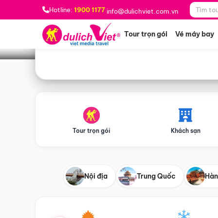
Bạn muốn đi đâu?
*
Hotline:
1900 1177
info@dulichviet.com.vn
Tour trọn gói
Vé máy bay
Tour trọn gói
Khách sạn
Nội địa
Trung Quốc
Hàn