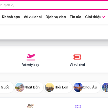
Điểm khởi hành
Tháng khở
Hồ Chí Minh
Bất kỳ 
Khách sạn
Vé vui chơi
Dịch vụ visa
Tin tức
Giới thiệu
Vé máy bay
Vé vui chơi
 Quốc
Nhật Bản
Thái Lan
Châu Âu