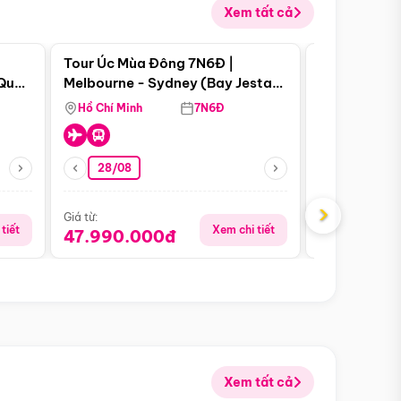
Xem tất cả
 bật
Điểm nổi bật
Tour Úc Mùa Đông 7N6Đ |
Tour Nam Ph
 Quan
Melbourne - Sydney (Bay Jestar
Cape Town -
Airways)
Bàn - Johan
Hồ Chí Minh
7N6Đ
Hồ Chí Minh
Safari - Lo
28/08
28/08
›
Giá từ:
Giá từ:
tiết
Xem chi tiết
47.990.000đ
88.900.0
Xem tất cả