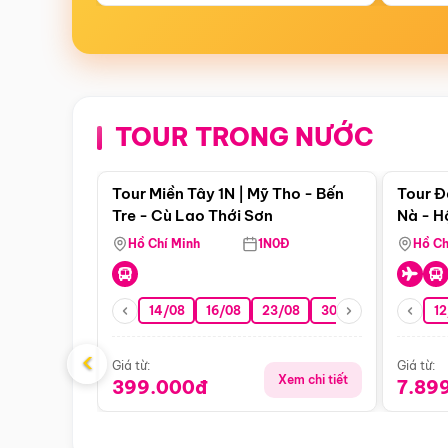
TOUR TRONG NƯỚC
Điểm nổi bật
Tour Miền Tây 1N | Mỹ Tho - Bến
Tour Đ
Tre - Cù Lao Thới Sơn
Nà - H
Nha
Hồ Chí Minh
1N0Đ
Hồ Ch
14/08
16/08
23/08
30/08
06/09
12
1
‹
Giá từ:
Giá từ:
Xem chi tiết
399.000đ
7.89