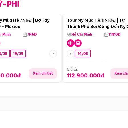
Ỹ-PHI
Điểm nổi bật
Điểm nổi
ỹ Mùa Hè 7N6Đ | Bờ Tây
Tour Mỹ Mùa Hè 11N10Đ | Từ
 - Mexico
Thành Phố Sôi Động Đến Kỳ
Thiên Nhiên Mỹ
í Minh
7N6Đ
Hồ Chí Minh
11N10Đ
8/08
19/09
14/08
Giá từ:
Xem chi tiết
Xem chi 
00.000đ
112.900.000đ