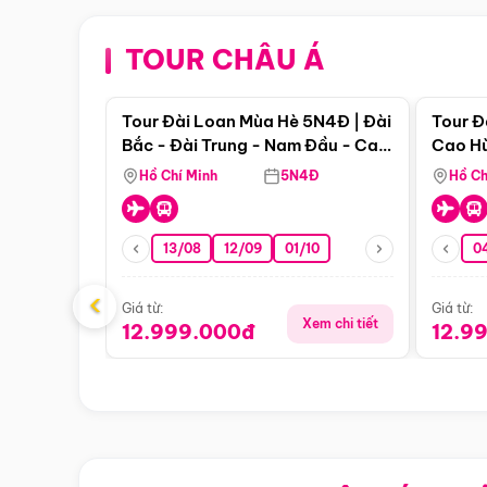
TOUR CHÂU Á
Điểm nổi bật
Tour Đài Loan Mùa Hè 5N4Đ | Đài
Tour Đ
Bắc - Đài Trung - Nam Đầu - Cao
Cao Hù
Hùng ( Bay Vn)
(Bay V
Hồ Chí Minh
5N4Đ
Hồ Ch
13/08
12/09
01/10
0
‹
Giá từ:
Giá từ:
Xem chi tiết
12.999.000đ
12.9