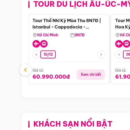
TOUR DU LỊCH ÂU-ÚC-M
Điểm nổi bật
Tour Thổ Nhĩ Kỳ Mùa Thu 8N7Đ |
Tour M
Istanbul - Cappadocia -
Hoa Kỳ
Pamukkale
Hồ Chí Minh
8N7Đ
Hồ Ch
10/12
0
‹
Giá từ:
Giá từ:
Xem chi tiết
60.990.000đ
61.9
KHÁCH SẠN NỔI BẬT