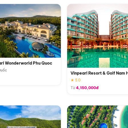
arl Wonderworld Phu Quoc
Quốc
Vinpearl Resort & Golf Nam 
★ 5.0
Từ
4,150,000đ