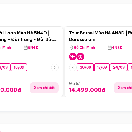
Điểm nổi bật
Điểm nổi
ài Loan Mùa Hè 5N4Đ |
Tour Brunei Mùa Hè 4N3Đ | B
ng - Đài Trung - Đài Bắc
Darussalam
j)
í Minh
5N4Đ
Hồ Chí Minh
4N3Đ
4/09
18/09
30/08
17/09
24/09
Giá từ:
Xem chi tiết
Xem chi 
90.000đ
14.499.000đ