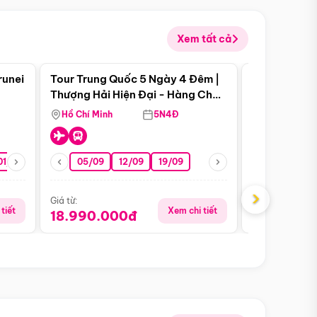
Xem tất cả
 bật
Điểm nổi bật
runei
Tour Trung Quốc 5 Ngày 4 Đêm |
Tour Trung 
Tour Hè
Thượng Hải Hiện Đại - Hàng Châu
Ân Thi - Trư
Nên Thơ - Ô Trấn Cổ Kính
Hồ Chí Minh
5N4Đ
Hồ Chí Minh
01/10
15/10
29/10
05/09
12/09
19/09
07/08
›
Giá từ:
Giá từ:
tiết
Xem chi tiết
18.990.000đ
16.990.0