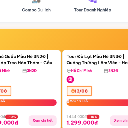
Tour Doanh Nghiệp
Du lịch Hành Hương
Điểm nổi bật
Điểm nổi
ngày 21:56:19
Còn
05 ngày 21:56:19
hú Quốc Mùa Hè 3N2Đ |
Tour Đà Lạt Mùa Hè 3N3Đ |
áp Treo Hòn Thơm - Cầu
Quảng Trường Lâm Viên - H
áp Treo Hòn Thơm
Công Viên Nước Aquatopia
Hill - Puppy Farm
í Minh
3N2Đ
Hồ Chí Minh
3N3Đ
/08
13/08
chỗ
chỗ
Còn 10 chỗ
Còn 10 chỗ
00đ
1.444.000đ
-10%
-10%
Xem chi tiết
Xem chi 
9.000đ
1.299.000đ