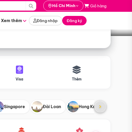
i hành
Hồ Chí Minh
Giỏ hàng
Tìm tour
tháng nào
Xem thêm
Đăng nhập
Đăng ký
Visa
Thêm
Singapore
Đài Loan
Hong Kong
Mỹ