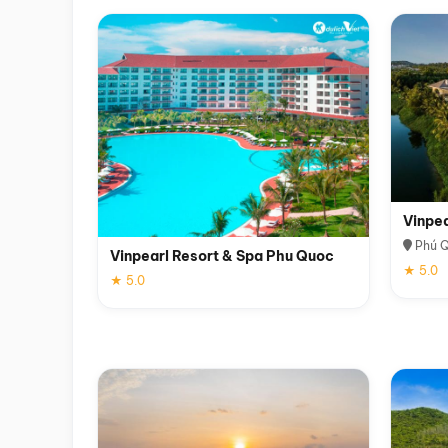
Vinpe
Phú 
Vinpearl Resort & Spa Phu Quoc
★ 5.0
★ 5.0