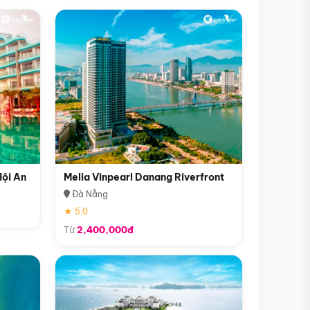
Hội An
Melia Vinpearl Danang Riverfront
Đà Nẵng
★ 5.0
Từ
2,400,000đ