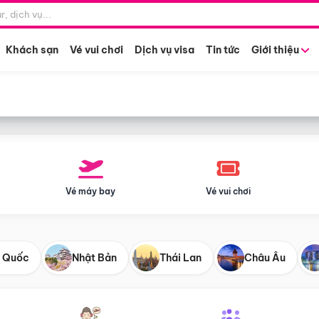
Điểm khởi hành
Tháng khở
Hồ Chí Minh
Bất kỳ 
Khách sạn
Vé vui chơi
Dịch vụ visa
Tin tức
Giới thiệu
Vé máy bay
Vé vui chơi
 Quốc
Nhật Bản
Thái Lan
Châu Âu