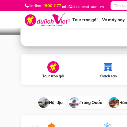
Bạn muốn đi đâu?
*
Hotline:
1900 1177
info@dulichviet.com.vn
Tour trọn gói
Vé máy bay
Tour trọn gói
Khách sạn
Nội địa
Trung Quốc
Hàn