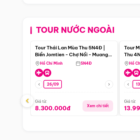
TOUR NƯỚC NGOÀI
Điểm nổi bật
Tour Thái Lan Mùa Thu 5N4Đ |
Tour M
Biển Jomtien - Chợ Nổi - Muang
Thu 4N
Boran - Suanthai
Malacc
Hồ Chí Minh
5N4Đ
Hồ Ch
Singa
26/09
1
‹
Giá từ:
Giá từ:
Xem chi tiết
8.300.000đ
13.9