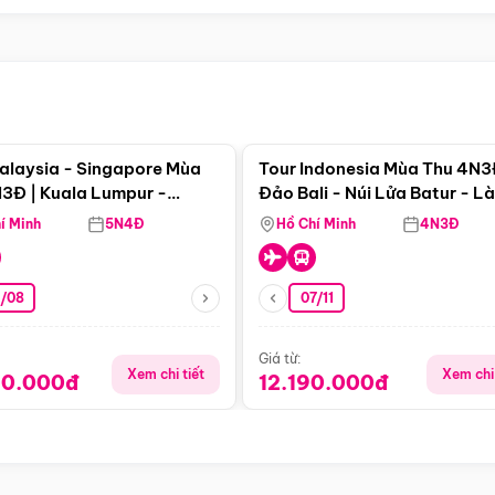
Điểm nổi bật
Điểm nổi
alaysia - Singapore Mùa
Tour Indonesia Mùa Thu 4N3
3Đ | Kuala Lumpur -
Đảo Bali - Núi Lửa Batur - L
a - Johor Baru -
Penglipuran
í Minh
5N4Đ
Hồ Chí Minh
4N3Đ
pore
3/08
07/11
Giá từ:
Xem chi tiết
Xem chi 
90.000đ
12.190.000đ