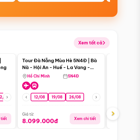
Xem tất cả
 bật
Điểm nổi bật
|
Tour Đà Nẵng Mùa Hè 5N4Đ | Bà
Tour Đà Nẵn
ong
Nà - Hội An - Huế - La Vang -
Nà - Hội An
Động Thiên Đường
Nha
Hồ Chí Minh
5N4Đ
Hồ Chí Minh
2/08
26/08
05/09
12/08
19/08
09/09
26/08
12/09
13/08
›
Giá từ:
Giá từ:
tiết
Xem chi tiết
8.099.000đ
6.899.00