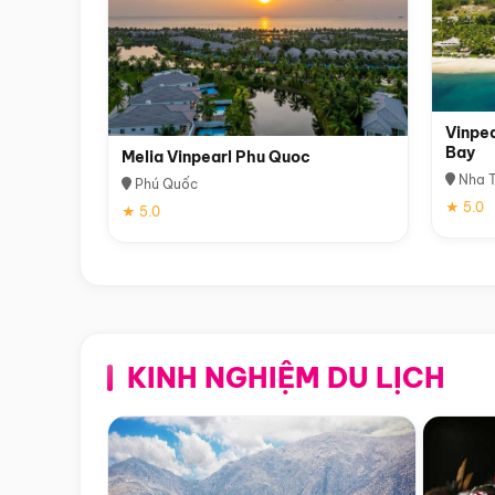
Vinpea
Bay
Melia Vinpearl Phu Quoc
Nha T
Phú Quốc
★ 5.0
★ 5.0
KINH NGHIỆM DU LỊCH