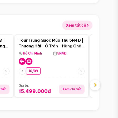
Xem tất cả
 bật
Điểm nổi bật
Đ |
Tour Trung Quôc Mùa Thu 5N4Đ |
Tour Trung
àng
Thượng Hải - Ô Trấn - Hàng Châu
| Thành Đô 
(Tour Không Shopping)
Viên Gấu Tr
Hồ Chí Minh
5N4Đ
Hồ Chí Minh
10/09
23/08
›
Giá từ:
Giá từ:
tiết
Xem chi tiết
15.499.000đ
16.999.0