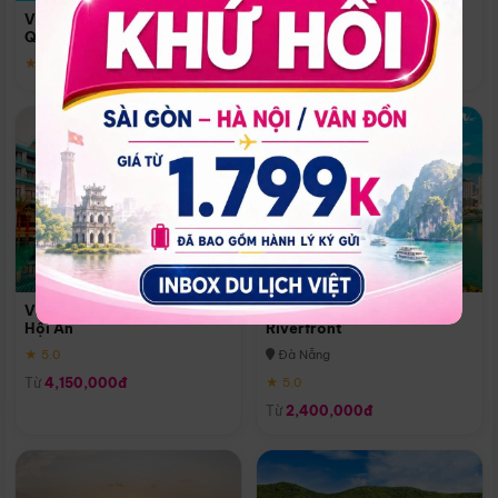
Quoc
Vinpearl Resort & Spa Phu
Phú Quốc
Quoc
★ 5.0
★ 5.0
Vinpearl Resort & Golf Nam
Melia Vinpearl Danang
Hội An
Riverfront
★ 5.0
Đà Nẵng
Từ
4,150,000đ
★ 5.0
Từ
2,400,000đ