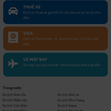
THUÊ XE
Dịch vụ thuê xe giá tốt từ các nhà xe uy tín và chu
đáo
VISA
Dịch vụ Visa nhanh, rẻ. Visa trọn gói, thủ tục đơn
giản
VÉ MÁY BAY
Vé máy bay giá rẻ nhất, nhiều khuyến mãi hấp dẫn
Trong nước
Du lịch Nam Du
Du lịch Đà Lạt
Du lịch Miền tây
Du lịch Nha Trang
Du lịch Côn Đảo
Du lịch Sapa