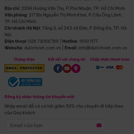
Địa chỉ
: 239A Hoàng Văn Thụ, P.Phú Nhuận, TP. Hồ Chí Minh.
Văn phòng
:
217 Bis Nguyễn Thị Minh Khai, P.Cầu Ông Lãnh,
TP. Hồ Chí Minh.
Chi nhánh Hà Nội
:
Tầng 3, số 243 xã Đàn, P.Đống Đa, TP. Hà
Nội
Điện thoại
:
028 73056789
|
Hotline
:
1900 1177
Website
:
dulichviet.com.vn
|
Email
:
info@dulichviet.com.vn
Chứng nhận
Kết nối với chúng tôi
Chấp nhận thanh toán
Đăng ký nhận thông tin khuyến mãi
Nhập email để có cơ hội giảm 50% cho chuyến đi tiếp theo
của Quý khách