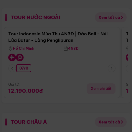
TOUR NƯỚC NGOÀI
Xem tất cả
Điểm nổi bật
Tour Indonesia Mùa Thu 4N3Đ | Đảo Bali - Núi
To
Lửa Batur - Làng Penglipuran
Tr
Hồ Chí Minh
4N3Đ
07/11
Giá từ:
Giá
Xem chi tiết
12.190.000đ
1
TOUR CHÂU Á
Xem tất cả
Điểm nổi bật