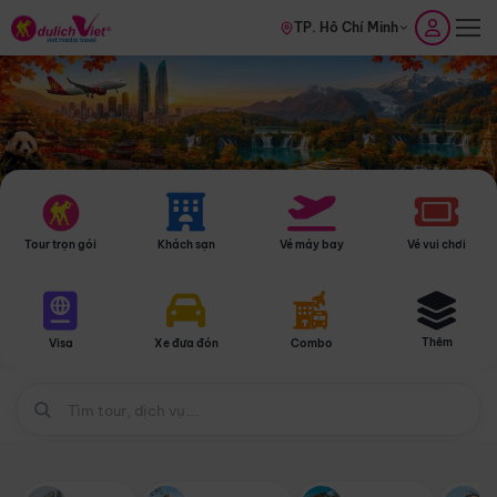
TP. Hồ Chí Minh
Tour trọn gói
Khách sạn
Vé máy bay
Vé vui chơi
Thêm
Visa
Xe đưa đón
Combo