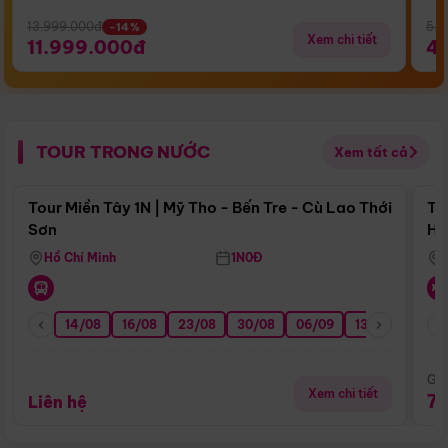
13.999.000đ
5.5
-14%
Xem chi tiết
11.999.000đ
4
TOUR TRONG NƯỚC
Xem tất cả
Điểm nổi bật
Tour Miền Tây 1N | Mỹ Tho - Bến Tre - Cù Lao Thới
To
Sơn
Hu
Hồ Chí Minh
1N0Đ
14/08
16/08
23/08
30/08
06/09
13/09
20/0
Giá
Xem chi tiết
7
Liên hệ