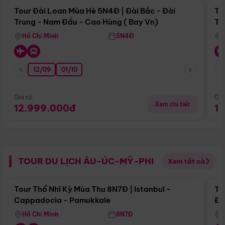
Tour Đài Loan Mùa Hè 5N4Đ | Đài Bắc - Đài
To
Trung - Nam Đầu - Cao Hùng ( Bay Vn)
Tr
Hồ Chí Minh
5N4Đ
12/09
01/10
Giá từ:
Giá
Xem chi tiết
12.999.000đ
1
TOUR DU LỊCH ÂU-ÚC-MỸ-PHI
Xem tất cả
Điểm nổi bật
Tour Thổ Nhĩ Kỳ Mùa Thu 8N7Đ | Istanbul -
To
Cappadocia - Pamukkale
Đế
Hồ Chí Minh
8N7Đ