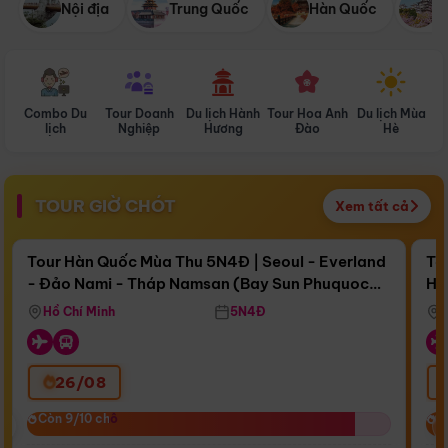
Nội địa
Trung Quốc
Hàn Quốc
N
Combo Du
Tour Doanh
Du lịch Hành
Tour Hoa Anh
Du lịch Mùa
D
lịch
Nghiệp
Hương
Đào
Hè
TOUR GIỜ CHÓT
Xem tất cả
Điểm nổi bật
Còn
16 ngày 08:37:00
Cò
Tour Hàn Quốc Mùa Thu 5N4Đ | Seoul - Everland
To
- Đảo Nami - Tháp Namsan (Bay Sun Phuquoc
Hò
Bay Sun Phuquoc Airways
Tặ
Airways)
Aq
Hồ Chí Minh
5N4Đ
26/08
‹
Còn 9/10 chỗ
Còn 9/10 chỗ
C
C