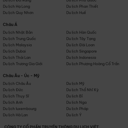
Du lịch Đà Nẵng
Du lịch Phú Quốc
Du lịch Hạ Long
Du lịch Phan Thiết
Du lịch Quy Nhơn
Du lịch Huế
Châu Á
Du lịch Nhật Bản
Du lịch Hàn Quốc
Du lịch Trung Quốc
Du lịch Tây Tạng
Du lịch Malaysia
Du lịch Đài Loan
Du lịch Dubai
Du lịch Singapore
Du lịch Thái Lan
Du lịch Indonesia
Du lịch Trương Gia Giới
Du lịch Phượng Hoàng Cổ Trấn
Châu Âu - Úc - Mỹ
Du lịch Châu Âu
Du lịch Mỹ
Du lịch Đức
Du lịch Thổ Nhĩ Kỳ
Du lịch Thụy Sĩ
Du lịch Bỉ
Du lịch Anh
Du lịch Nga
Du lịch luxembourg
Du lịch Pháp
Du lịch Hà Lan
Du lịch Ý
CÔNG TY CỔ PHẦN TRUYỀN THÔNG DU LỊCH VIỆT