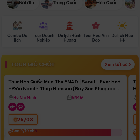
Nội địa
Trung Quốc
Hàn Quốc
N
Combo Du
Tour Doanh
Du lịch Hành
Tour Hoa Anh
Du lịch Mùa
D
lịch
Nghiệp
Hương
Đào
Hè
TOUR GIỜ CHÓT
Xem tất cả
Điểm nổi bật
Còn
15 ngày 04:37:17
Cò
Tour Hàn Quốc Mùa Thu 5N4Đ | Seoul - Everland
To
- Đảo Nami - Tháp Namsan (Bay Sun Phuquoc
Hò
Bay Sun Phuquoc Airways
Tặ
Airways)
Aq
Hồ Chí Minh
5N4Đ
26/08
‹
Còn 9/10 chỗ
Còn 9/10 chỗ
C
C