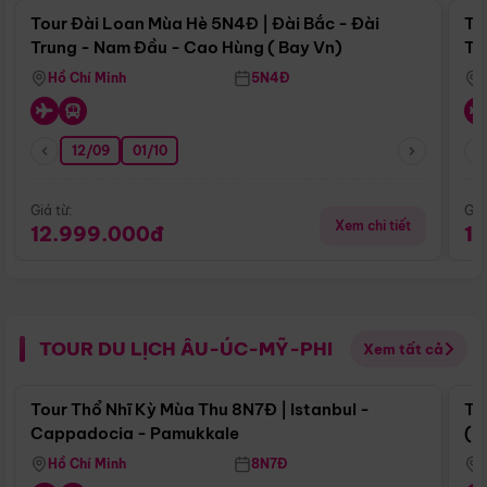
Tour Đài Loan Mùa Hè 5N4Đ | Đài Bắc - Đài
To
Trung - Nam Đầu - Cao Hùng ( Bay Vn)
Tr
Hồ Chí Minh
5N4Đ
12/09
01/10
Giá từ:
Giá
Xem chi tiết
12.999.000đ
1
TOUR DU LỊCH ÂU-ÚC-MỸ-PHI
Xem tất cả
Điểm nổi bật
Tour Thổ Nhĩ Kỳ Mùa Thu 8N7Đ | Istanbul -
To
Cappadocia - Pamukkale
(B
Hồ Chí Minh
8N7Đ