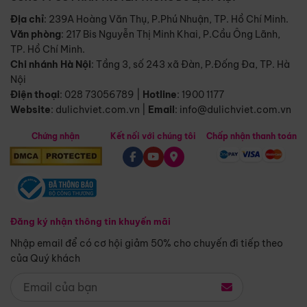
Địa chỉ
: 239A Hoàng Văn Thụ, P.Phú Nhuận, TP. Hồ Chí Minh.
Văn phòng
:
217 Bis Nguyễn Thị Minh Khai, P.Cầu Ông Lãnh,
TP. Hồ Chí Minh.
Chi nhánh Hà Nội
:
Tầng 3, số 243 xã Đàn, P.Đống Đa, TP. Hà
Nội
Điện thoại
:
028 73056789
|
Hotline
:
1900 1177
Website
:
dulichviet.com.vn
|
Email
:
info@dulichviet.com.vn
Chứng nhận
Kết nối với chúng tôi
Chấp nhận thanh toán
Đăng ký nhận thông tin khuyến mãi
Nhập email để có cơ hội giảm 50% cho chuyến đi tiếp theo
của Quý khách