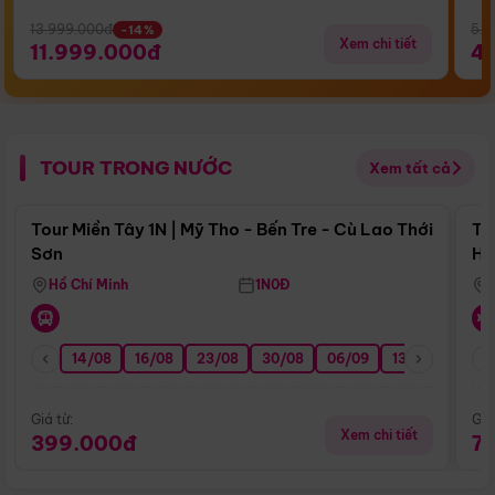
13.999.000đ
5.5
-14%
Xem chi tiết
11.999.000đ
4
TOUR TRONG NƯỚC
Xem tất cả
Điểm nổi bật
Tour Miền Tây 1N | Mỹ Tho - Bến Tre - Cù Lao Thới
To
Sơn
Hu
Hồ Chí Minh
1N0Đ
14/08
16/08
23/08
30/08
06/09
13/09
20/0
Giá từ:
Giá
Xem chi tiết
399.000đ
7