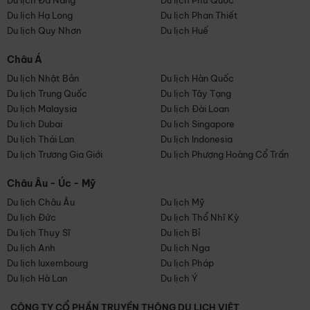
Du lịch Đà Nẵng
Du lịch Phú Quốc
Du lịch Hạ Long
Du lịch Phan Thiết
Du lịch Quy Nhơn
Du lịch Huế
Châu Á
Du lịch Nhật Bản
Du lịch Hàn Quốc
Du lịch Trung Quốc
Du lịch Tây Tạng
Du lịch Malaysia
Du lịch Đài Loan
Du lịch Dubai
Du lịch Singapore
Du lịch Thái Lan
Du lịch Indonesia
Du lịch Trương Gia Giới
Du lịch Phượng Hoàng Cổ Trấn
Châu Âu - Úc - Mỹ
Du lịch Châu Âu
Du lịch Mỹ
Du lịch Đức
Du lịch Thổ Nhĩ Kỳ
Du lịch Thụy Sĩ
Du lịch Bỉ
Du lịch Anh
Du lịch Nga
Du lịch luxembourg
Du lịch Pháp
Du lịch Hà Lan
Du lịch Ý
CÔNG TY CỔ PHẦN TRUYỀN THÔNG DU LỊCH VIỆT