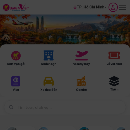
TP. Hồ Chí Minh
Tour trọn gói
Khách sạn
Vé máy bay
Vé vui chơi
Thêm
Visa
Xe đưa đón
Combo