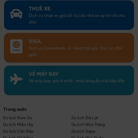
THUÊ XE
Dịch vụ thuê xe giá tốt từ các nhà xe uy tín và chu
đáo
VISA
Dịch vụ Visa nhanh, rẻ. Visa trọn gói, thủ tục đơn
giản
VÉ MÁY BAY
Vé máy bay giá rẻ nhất, nhiều khuyến mãi hấp dẫn
Trong nước
Du lịch Nam Du
Du lịch Đà Lạt
Du lịch Miền tây
Du lịch Nha Trang
Du lịch Côn Đảo
Du lịch Sapa