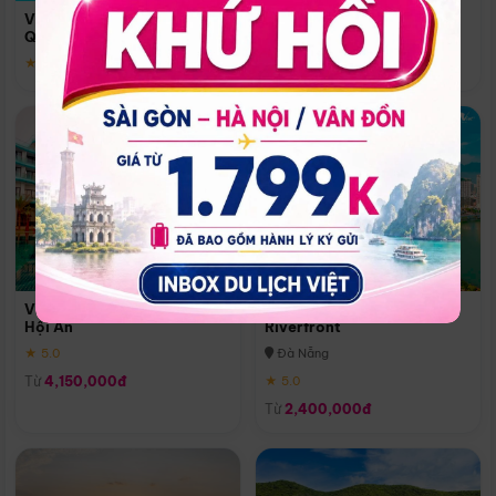
Quoc
Vinpearl Resort & Spa Phu
Phú Quốc
Quoc
★ 5.0
★ 5.0
Vinpearl Resort & Golf Nam
Melia Vinpearl Danang
Hội An
Riverfront
★ 5.0
Đà Nẵng
Từ
4,150,000đ
★ 5.0
Từ
2,400,000đ