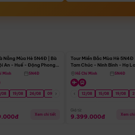
Điểm nổi bật
Điểm nổi
à Nẵng Mùa Hè 5N4Đ | Bà
Tour Miền Bắc Mùa Hè 5N4Đ 
ội An - Huế - Động Phong
Tam Chúc - Ninh Bình - Hạ L
í Minh
5N4Đ
Hồ Chí Minh
5N4Đ
/08
3/09
19/08
20/09
26/08
27/09
09/09
16/09
12/08
23/09
15/08
30/09
19/08
07/10
2
Giá từ:
Xem chi tiết
Xem chi 
9.000đ
9.399.000đ