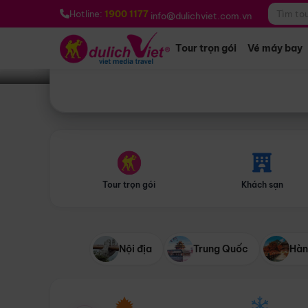
Bạn muốn đi đâu?
*
Hotline:
1900 1177
info@dulichviet.com.vn
Tour trọn gói
Vé máy bay
Tour trọn gói
Khách sạn
Nội địa
Trung Quốc
Hàn