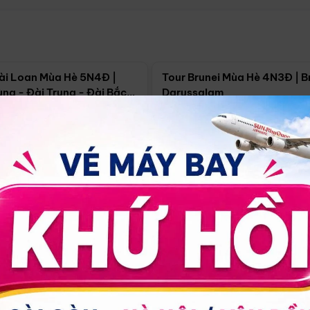
Điểm nổi bật
Điểm nổi
ài Loan Mùa Hè 5N4Đ |
Tour Brunei Mùa Hè 4N3Đ | B
ng - Đài Trung - Đài Bắc
Darussalam
j)
í Minh
5N4Đ
Hồ Chí Minh
4N3Đ
4/09
18/09
30/08
17/09
24/09
Giá từ:
Xem chi tiết
Xem chi 
90.000đ
14.499.000đ