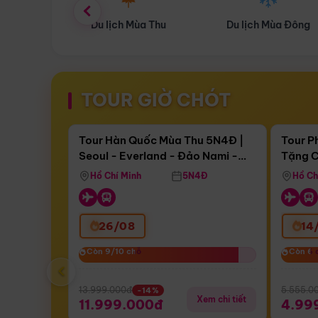
ùa Thu
Du lịch Mùa Đông
Combo Du lịch
TOUR GIỜ CHÓT
Điểm nổi bật
Còn
16 ngày 09:46:55
Còn
04 
Tour Hàn Quốc Mùa Thu 5N4Đ |
Tour P
Seoul - Everland - Đảo Nami -
Tặng C
Bay Sun Phuquoc Airways
Tặng C
Tháp Namsan (Bay Sun Phuquoc
Hôn - 
Hồ Chí Minh
5N4Đ
Hồ Ch
Airways)
26/08
14
Còn 9/10 chỗ
Còn 9/10 chỗ
Còn 6 
Còn 6 
‹
13.999.000đ
5.555.0
-14%
Xem chi tiết
11.999.000đ
4.99