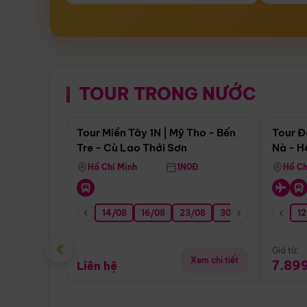
TOUR TRONG NƯỚC
Điểm nổi bật
Tour Miền Tây 1N | Mỹ Tho - Bến
Tour Đ
Tre - Cù Lao Thới Sơn
Nà - H
Nha
Hồ Chí Minh
1N0Đ
Hồ Ch
14/08
16/08
23/08
30/08
06/09
12
1
‹
Giá từ:
Xem chi tiết
7.89
Liên hệ