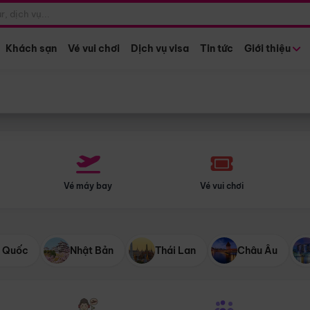
Điểm khởi hành
Tháng khở
Hồ Chí Minh
Bất kỳ 
Khách sạn
Vé vui chơi
Dịch vụ visa
Tin tức
Giới thiệu
Vé máy bay
Vé vui chơi
 Quốc
Nhật Bản
Thái Lan
Châu Âu