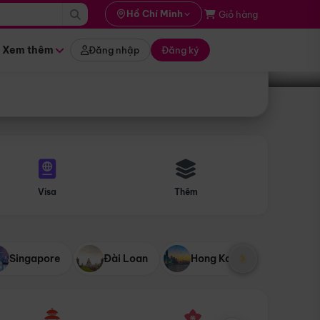
i hành
Hồ Chí Minh
Giỏ hàng
Tìm tour
tháng nào
Xem thêm
Đăng nhập
Đăng ký
Visa
Thêm
Singapore
Đài Loan
Hong Kong
Mỹ