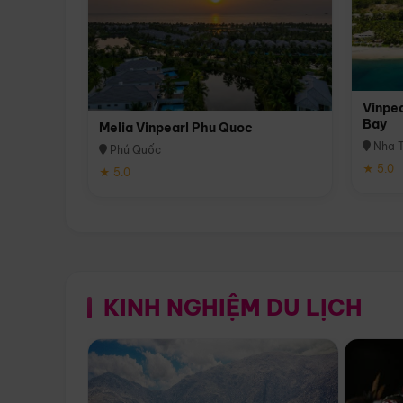
Vinpea
Bay
Melia Vinpearl Phu Quoc
Nha T
Phú Quốc
★ 5.0
★ 5.0
KINH NGHIỆM DU LỊCH