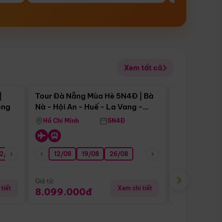
Xem tất cả
 bật
Điểm nổi bật
|
Tour Đà Nẵng Mùa Hè 5N4Đ | Bà
Tour Đà Nẵn
ong
Nà - Hội An - Huế - La Vang -
Nà - Hội An
Động Thiên Đường
Nha
Hồ Chí Minh
5N4Đ
Hồ Chí Minh
2/08
26/08
05/09
12/08
19/08
09/09
26/08
12/09
13/08
›
Giá từ:
Giá từ:
tiết
Xem chi tiết
8.099.000đ
6.899.00