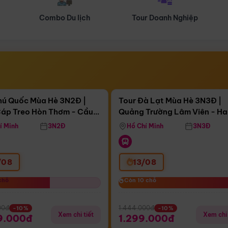
Tour Doanh Nghiệp
Du lịch Hành Hương
Điểm nổi bật
Điểm nổi
ngày 09:46:55
Còn
03 ngày 09:46:55
hú Quốc Mùa Hè 3N2Đ |
Tour Đà Lạt Mùa Hè 3N3Đ |
áp Treo Hòn Thơm - Cầu
Quảng Trường Lâm Viên - H
áp Treo Hòn Thơm
Công Viên Nước Aquatopia
Hill - Puppy Farm
í Minh
3N2Đ
Hồ Chí Minh
3N3Đ
/08
13/08
chỗ
chỗ
Còn 10 chỗ
Còn 10 chỗ
00đ
1.444.000đ
-10%
-10%
Xem chi tiết
Xem chi 
9.000đ
1.299.000đ