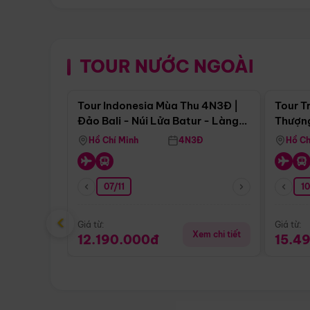
TOUR NƯỚC NGOÀI
Điểm nổi bật
Tour Indonesia Mùa Thu 4N3Đ |
Tour T
Đảo Bali - Núi Lửa Batur - Làng
Thượng
Penglipuran
(Tour 
Hồ Chí Minh
4N3Đ
Hồ Ch
07/11
1
‹
Giá từ:
Giá từ:
Xem chi tiết
12.190.000đ
15.4