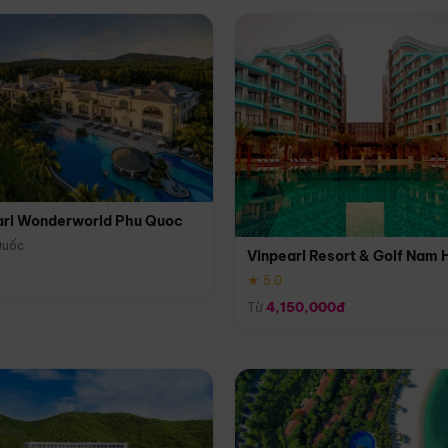
arl Wonderworld Phu Quoc
Quốc
Vinpearl Resort & Golf Nam 
★ 5.0
Từ
4,150,000đ