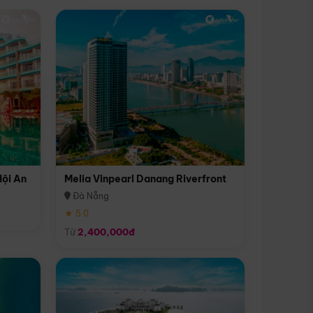
Hội An
Melia Vinpearl Danang Riverfront
Đà Nẵng
★ 5.0
Từ
2,400,000đ