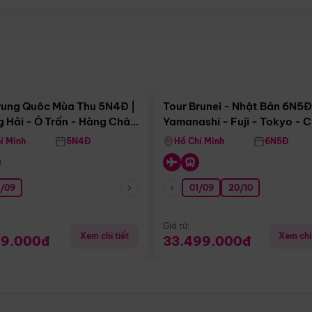
Điểm nổi bật
Điểm nổi
rung Quôc Mùa Thu 5N4Đ |
Tour Brunei - Nhật Bản 6N5Đ
 Hải - Ô Trấn - Hàng Châu
Yamanashi - Fuji - Tokyo - 
Không Shopping)
- Freeday
í Minh
5N4Đ
Hồ Chí Minh
6N5Đ
0/09
01/09
20/10
Giá từ:
Xem chi tiết
Xem chi 
99.000đ
33.499.000đ