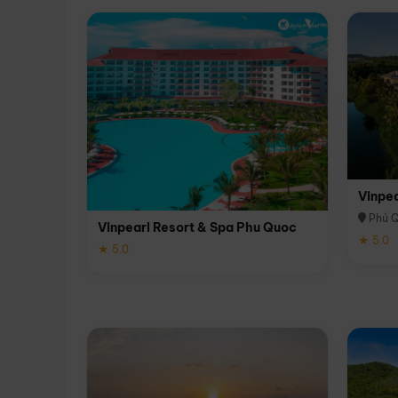
Vinpe
Phú 
Vinpearl Resort & Spa Phu Quoc
★ 5.0
★ 5.0