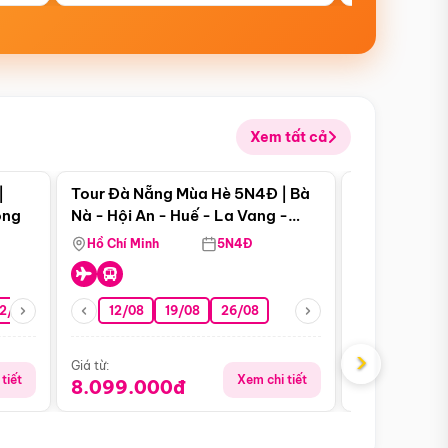
Xem tất cả
 bật
Điểm nổi bật
|
Tour Đà Nẵng Mùa Hè 5N4Đ | Bà
Tour Đà Nẵn
ong
Nà - Hội An - Huế - La Vang -
Nà - Hội An
Động Thiên Đường
Nha
Hồ Chí Minh
5N4Đ
Hồ Chí Minh
2/08
26/08
05/09
12/08
19/08
09/09
26/08
12/09
13/08
›
Giá từ:
Giá từ:
tiết
Xem chi tiết
8.099.000đ
6.899.00