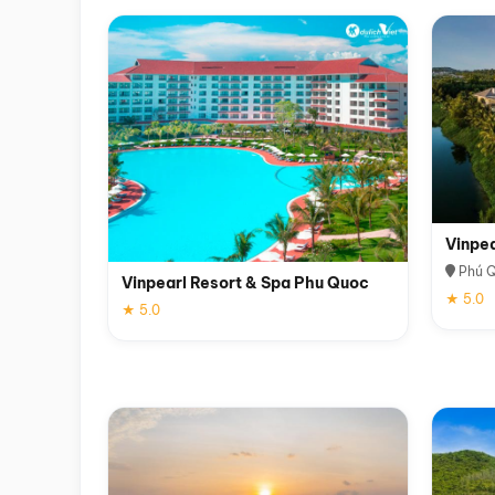
Vinpe
Phú 
Vinpearl Resort & Spa Phu Quoc
★ 5.0
★ 5.0