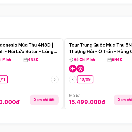
Điểm nổi bật
Điểm nổi
ndonesia Mùa Thu 4N3Đ |
Tour Trung Quôc Mùa Thu 5N
li - Núi Lửa Batur - Làng
Thượng Hải - Ô Trấn - Hàng
puran
(Tour Không Shopping)
í Minh
4N3Đ
Hồ Chí Minh
5N4Đ
/11
10/09
Giá từ:
Xem chi tiết
Xem chi 
90.000đ
15.499.000đ