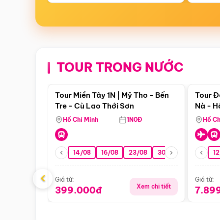
TOUR TRONG NƯỚC
Điểm nổi bật
Tour Miền Tây 1N | Mỹ Tho - Bến
Tour Đ
Tre - Cù Lao Thới Sơn
Nà - H
Nha
Hồ Chí Minh
1N0Đ
Hồ Ch
14/08
16/08
23/08
30/08
06/09
12
1
‹
Giá từ:
Giá từ:
Xem chi tiết
399.000đ
7.89