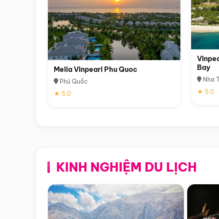
Vinpea
Bay
Melia Vinpearl Phu Quoc
Nha T
Phú Quốc
★ 5.0
★ 5.0
KINH NGHIỆM DU LỊCH