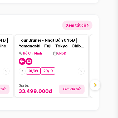
Xem tất cả
 bật
Điểm nổi bật
4Đ |
Tour Brunei - Nhật Bản 6N5Đ |
Tour Campu
 Châu
Yamanashi - Fuji - Tokyo - Chiba
Siem Reap -
- Freeday
Hồ Chí Minh
6N5Đ
Hồ Chí Minh
01/09
20/10
13/08
›
Giá từ:
Giá từ:
tiết
Xem chi tiết
33.499.000đ
5.650.00