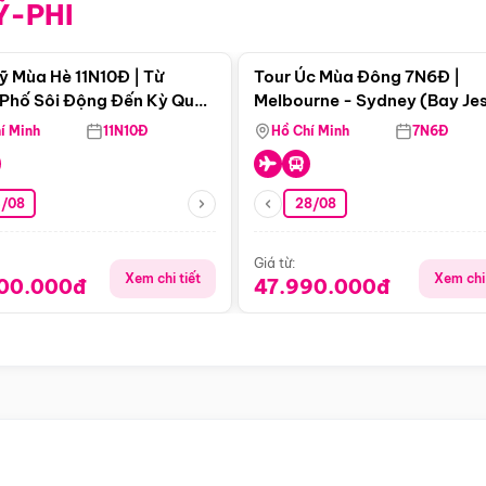
Ỹ-PHI
Điểm nổi bật
Điểm nổi
ỹ Mùa Hè 11N10Đ | Từ
Tour Úc Mùa Đông 7N6Đ |
Phố Sôi Động Đến Kỳ Quan
Melbourne - Sydney (Bay Je
Nhiên Mỹ
Airways)
í Minh
11N10Đ
Hồ Chí Minh
7N6Đ
4/08
28/08
Giá từ:
Xem chi tiết
Xem chi 
900.000đ
47.990.000đ