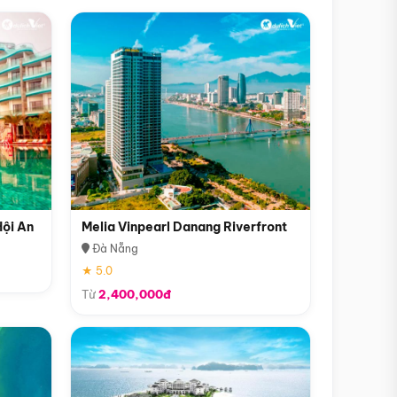
Hội An
Melia Vinpearl Danang Riverfront
Đà Nẵng
★ 5.0
Từ
2,400,000đ