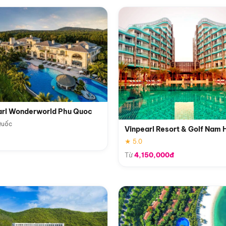
arl Wonderworld Phu Quoc
Quốc
Vinpearl Resort & Golf Nam 
★ 5.0
Từ
4,150,000đ