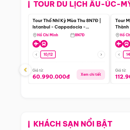
TOUR DU LỊCH ÂU-ÚC-M
Điểm nổi bật
Tour Thổ Nhĩ Kỳ Mùa Thu 8N7Đ |
Tour M
Istanbul - Cappadocia -
Thành 
Pamukkale
Thiên 
Hồ Chí Minh
8N7Đ
Hồ Ch
10/12
1
‹
Giá từ:
Giá từ:
Xem chi tiết
60.990.000đ
112.
KHÁCH SẠN NỔI BẬT