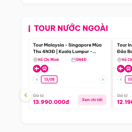
TOUR NƯỚC NGOÀI
Điểm nổi bật
Tour Malaysia - Singapore Mùa
Tour I
Thu 4N3Đ | Kuala Lumpur -
Đảo Ba
Malacca - Johor Baru -
Pengli
Hồ Chí Minh
5N4Đ
Hồ Ch
Singapore
13/08
07
‹
Giá từ:
Giá từ:
Xem chi tiết
13.990.000đ
12.1