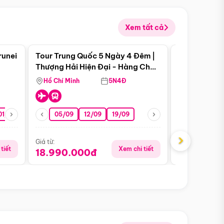
Xem tất cả
 bật
Điểm nổi bật
runei
Tour Trung Quốc 5 Ngày 4 Đêm |
Tour Trung 
Tour Hè
Thượng Hải Hiện Đại - Hàng Châu
Ân Thi - Trư
Nên Thơ - Ô Trấn Cổ Kính
Hồ Chí Minh
5N4Đ
Hồ Chí Minh
01/10
15/10
29/10
05/09
12/09
19/09
16/08
›
Giá từ:
Giá từ:
tiết
Xem chi tiết
18.990.000đ
16.990.0