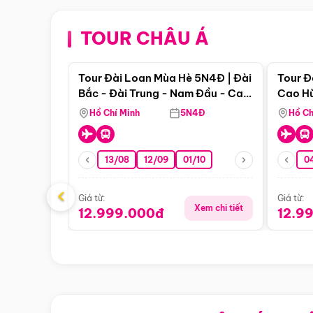
TOUR CHÂU Á
Điểm nổi bật
Tour Đài Loan Mùa Hè 5N4Đ | Đài
Tour Đ
Bắc - Đài Trung - Nam Đầu - Cao
Cao Hù
Hùng ( Bay Vn)
(Bay V
Hồ Chí Minh
5N4Đ
Hồ Ch
13/08
12/09
01/10
0
‹
Giá từ:
Giá từ:
Xem chi tiết
12.999.000đ
12.9