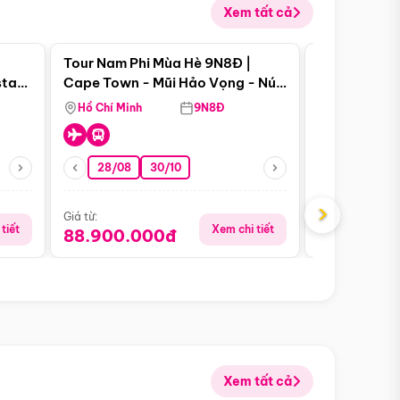
Xem tất cả
 bật
Điểm nổi bật
Tour Nam Phi Mùa Hè 9N8Đ |
Tour Mỹ Mùa
star
Cape Town - Mũi Hảo Vọng - Núi
Hoa Kỳ - Me
Bàn - Johannesburg - Pretoria -
Hồ Chí Minh
9N8Đ
Hồ Chí Minh
Safari - Lodge
28/08
30/10
29/08
›
Giá từ:
Giá từ:
tiết
Xem chi tiết
88.900.000đ
59.900.
Xem tất cả