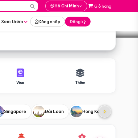
i hành
Hồ Chí Minh
Giỏ hàng
Tìm tour
tháng nào
Xem thêm
Đăng nhập
Đăng ký
Visa
Thêm
Singapore
Đài Loan
Hong Kong
Mỹ