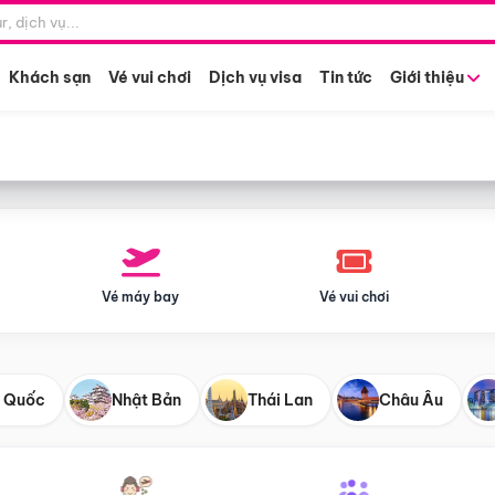
Điểm khởi hành
Tháng khở
Hồ Chí Minh
Bất kỳ 
Khách sạn
Vé vui chơi
Dịch vụ visa
Tin tức
Giới thiệu
Vé máy bay
Vé vui chơi
 Quốc
Nhật Bản
Thái Lan
Châu Âu