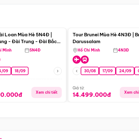
Điểm nổi bật
Điểm nổi
ài Loan Mùa Hè 5N4Đ |
Tour Brunei Mùa Hè 4N3Đ | B
ng - Đài Trung - Đài Bắc
Darussalam
j)
í Minh
5N4Đ
Hồ Chí Minh
4N3Đ
4/09
18/09
30/08
17/09
24/09
Giá từ:
Xem chi tiết
Xem chi 
90.000đ
14.499.000đ