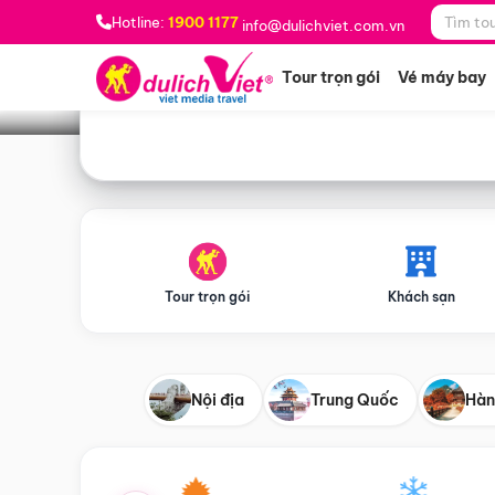
Bạn muốn đi đâu?
*
Hotline:
1900 1177
info@dulichviet.com.vn
Tour trọn gói
Vé máy bay
Tour trọn gói
Khách sạn
Nội địa
Trung Quốc
Hàn