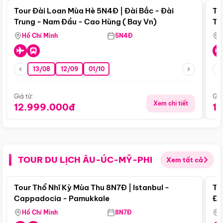
Tour Đài Loan Mùa Hè 5N4Đ | Đài Bắc - Đài
To
Trung - Nam Đầu - Cao Hùng ( Bay Vn)
Tr
Hồ Chí Minh
5N4Đ
13/08
12/09
01/10
Giá từ:
Giá
Xem chi tiết
12.999.000đ
1
TOUR DU LỊCH ÂU-ÚC-MỸ-PHI
Xem tất cả
Điểm nổi bật
Tour Thổ Nhĩ Kỳ Mùa Thu 8N7Đ | Istanbul -
To
Cappadocia - Pamukkale
Đế
Hồ Chí Minh
8N7Đ