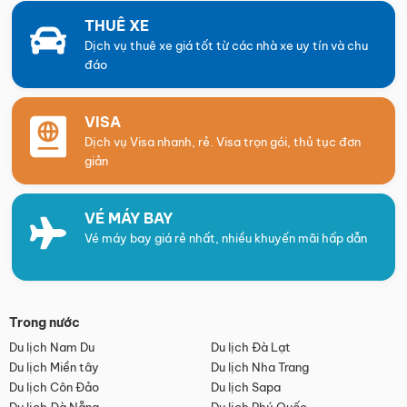
THUÊ XE
Dịch vụ thuê xe giá tốt từ các nhà xe uy tín và chu
đáo
VISA
Dịch vụ Visa nhanh, rẻ. Visa trọn gói, thủ tục đơn
giản
VÉ MÁY BAY
Vé máy bay giá rẻ nhất, nhiều khuyến mãi hấp dẫn
Trong nước
Du lịch Nam Du
Du lịch Đà Lạt
Du lịch Miền tây
Du lịch Nha Trang
Du lịch Côn Đảo
Du lịch Sapa