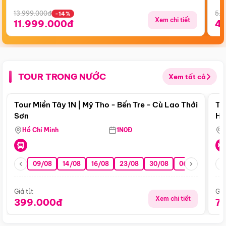
13.999.000đ
5.5
-14%
Xem chi tiết
11.999.000đ
4
TOUR TRONG NƯỚC
Xem tất cả
Điểm nổi bật
Tour Miền Tây 1N | Mỹ Tho - Bến Tre - Cù Lao Thới
To
Sơn
Hu
Hồ Chí Minh
1N0Đ
09/08
14/08
16/08
23/08
30/08
06/09
13/0
Giá từ:
Giá
Xem chi tiết
399.000đ
7