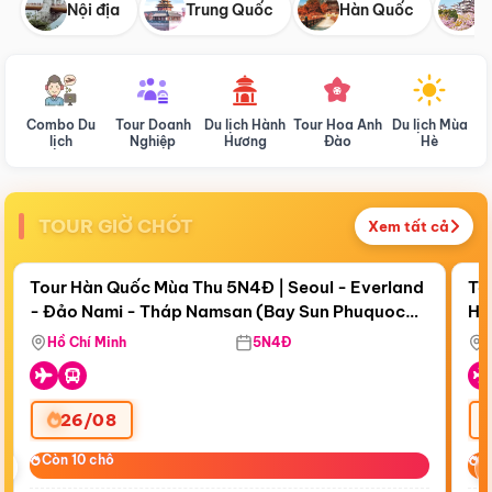
Nội địa
Trung Quốc
Hàn Quốc
N
Combo Du
Tour Doanh
Du lịch Hành
Tour Hoa Anh
Du lịch Mùa
D
lịch
Nghiệp
Hương
Đào
Hè
TOUR GIỜ CHÓT
Xem tất cả
Điểm nổi bật
Còn
18 ngày 19:21:37
Cò
Tour Hàn Quốc Mùa Thu 5N4Đ | Seoul - Everland
To
- Đảo Nami - Tháp Namsan (Bay Sun Phuquoc
Hò
Bay Sun Phuquoc Airways
Tặ
Airways)
Aq
Hồ Chí Minh
5N4Đ
26/08
‹
Còn 10 chỗ
Còn 10 chỗ
C
C