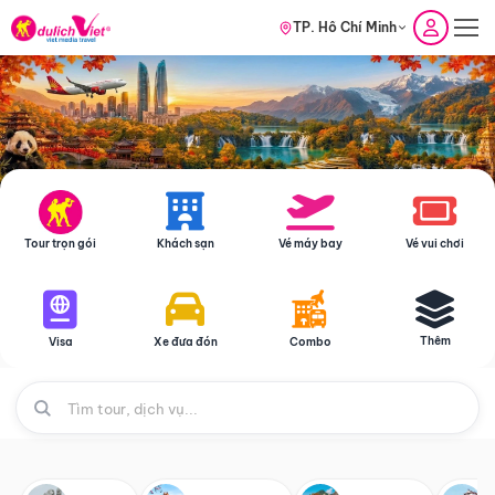
TP. Hồ Chí Minh
Tour trọn gói
Khách sạn
Vé máy bay
Vé vui chơi
Thêm
Visa
Xe đưa đón
Combo