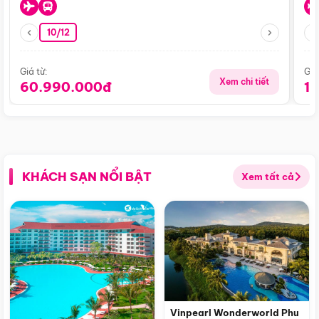
10/12
Giá từ:
Giá
Xem chi tiết
60.990.000đ
1
KHÁCH SẠN NỔI BẬT
Xem tất cả
Vinpearl Wonderworld Phu