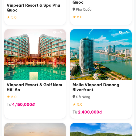
Quoc
Vinpearl Resort & Spa Phu
Phú Quốc
Quoc
★ 5.0
★ 5.0
Vinpearl Resort & Golf Nam
Melia Vinpearl Danang
Hội An
Riverfront
★ 5.0
Đà Nẵng
Từ
4,150,000đ
★ 5.0
Từ
2,400,000đ