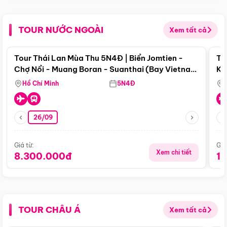
TOUR NƯỚC NGOÀI
Xem tất cả
Điểm nổi bật
Tour Thái Lan Mùa Thu 5N4Đ | Biển Jomtien -
To
Chợ Nổi - Muang Boran - Suanthai (Bay Vietnam
Ku
Airlines)
Si
Hồ Chí Minh
5N4Đ
26/09
Giá từ:
Giá
Xem chi tiết
8.300.000đ
1
TOUR CHÂU Á
Xem tất cả
Điểm nổi bật