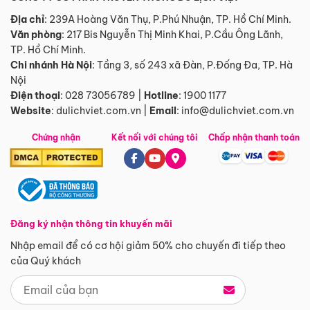
Địa chỉ
: 239A Hoàng Văn Thụ, P.Phú Nhuận, TP. Hồ Chí Minh.
Văn phòng
:
217 Bis Nguyễn Thị Minh Khai, P.Cầu Ông Lãnh,
TP. Hồ Chí Minh.
Chi nhánh Hà Nội
:
Tầng 3, số 243 xã Đàn, P.Đống Đa, TP. Hà
Nội
Điện thoại
:
028 73056789
|
Hotline
:
1900 1177
Website
:
dulichviet.com.vn
|
Email
:
info@dulichviet.com.vn
Chứng nhận
Kết nối với chúng tôi
Chấp nhận thanh toán
Đăng ký nhận thông tin khuyến mãi
Nhập email để có cơ hội giảm 50% cho chuyến đi tiếp theo
của Quý khách