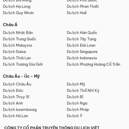
Du lịch Đà Nẵng
Du lịch Phú Quốc
Du lịch Hạ Long
Du lịch Phan Thiết
Du lịch Quy Nhơn
Du lịch Huế
Châu Á
Du lịch Nhật Bản
Du lịch Hàn Quốc
Du lịch Trung Quốc
Du lịch Tây Tạng
Du lịch Malaysia
Du lịch Đài Loan
Du lịch Dubai
Du lịch Singapore
Du lịch Thái Lan
Du lịch Indonesia
Du lịch Trương Gia Giới
Du lịch Phượng Hoàng Cổ Trấn
Châu Âu - Úc - Mỹ
Du lịch Châu Âu
Du lịch Mỹ
Du lịch Đức
Du lịch Thổ Nhĩ Kỳ
Du lịch Thụy Sĩ
Du lịch Bỉ
Du lịch Anh
Du lịch Nga
Du lịch luxembourg
Du lịch Pháp
Du lịch Hà Lan
Du lịch Ý
CÔNG TY CỔ PHẦN TRUYỀN THÔNG DU LỊCH VIỆT