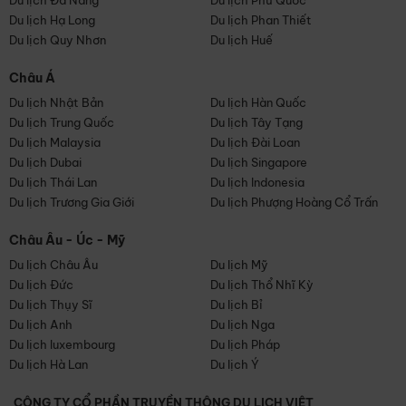
Du lịch Đà Nẵng
Du lịch Phú Quốc
Du lịch Hạ Long
Du lịch Phan Thiết
Du lịch Quy Nhơn
Du lịch Huế
Châu Á
Du lịch Nhật Bản
Du lịch Hàn Quốc
Du lịch Trung Quốc
Du lịch Tây Tạng
Du lịch Malaysia
Du lịch Đài Loan
Du lịch Dubai
Du lịch Singapore
Du lịch Thái Lan
Du lịch Indonesia
Du lịch Trương Gia Giới
Du lịch Phượng Hoàng Cổ Trấn
Châu Âu - Úc - Mỹ
Du lịch Châu Âu
Du lịch Mỹ
Du lịch Đức
Du lịch Thổ Nhĩ Kỳ
Du lịch Thụy Sĩ
Du lịch Bỉ
Du lịch Anh
Du lịch Nga
Du lịch luxembourg
Du lịch Pháp
Du lịch Hà Lan
Du lịch Ý
CÔNG TY CỔ PHẦN TRUYỀN THÔNG DU LỊCH VIỆT