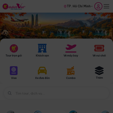
TP. Hồ Chí Minh
Tour trọn gói
Khách sạn
Vé máy bay
Vé vui chơi
Thêm
Visa
Xe đưa đón
Combo