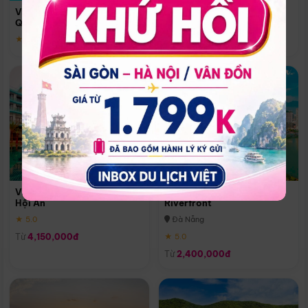
Quoc
Vinpearl Resort & Spa Phu
Phú Quốc
Quoc
★ 5.0
★ 5.0
Vinpearl Resort & Golf Nam
Melia Vinpearl Danang
Hội An
Riverfront
★ 5.0
Đà Nẵng
Từ
4,150,000đ
★ 5.0
Từ
2,400,000đ