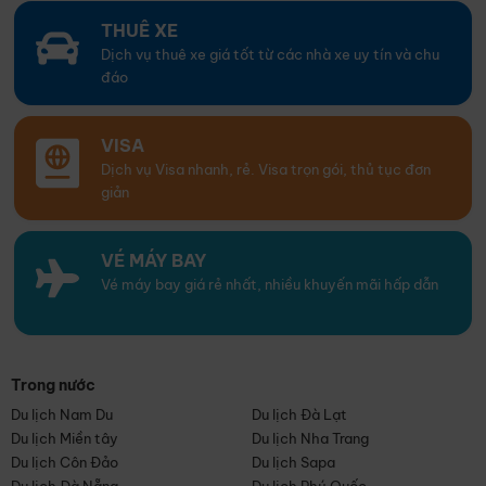
THUÊ XE
Dịch vụ thuê xe giá tốt từ các nhà xe uy tín và chu
đáo
VISA
Dịch vụ Visa nhanh, rẻ. Visa trọn gói, thủ tục đơn
giản
VÉ MÁY BAY
Vé máy bay giá rẻ nhất, nhiều khuyến mãi hấp dẫn
Trong nước
Du lịch Nam Du
Du lịch Đà Lạt
Du lịch Miền tây
Du lịch Nha Trang
Du lịch Côn Đảo
Du lịch Sapa