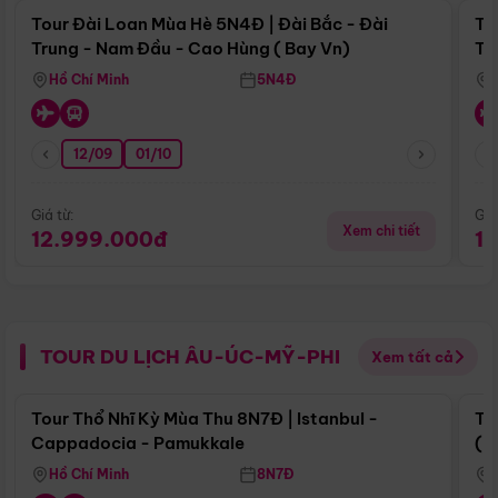
Tour Đài Loan Mùa Hè 5N4Đ | Đài Bắc - Đài
To
Trung - Nam Đầu - Cao Hùng ( Bay Vn)
Tr
Hồ Chí Minh
5N4Đ
12/09
01/10
Giá từ:
Giá
Xem chi tiết
12.999.000đ
1
TOUR DU LỊCH ÂU-ÚC-MỸ-PHI
Xem tất cả
Điểm nổi bật
Tour Thổ Nhĩ Kỳ Mùa Thu 8N7Đ | Istanbul -
To
Cappadocia - Pamukkale
(B
Hồ Chí Minh
8N7Đ