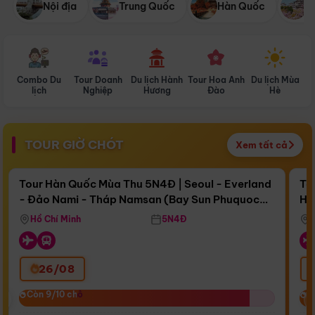
Nội địa
Trung Quốc
Hàn Quốc
N
Combo Du
Tour Doanh
Du lịch Hành
Tour Hoa Anh
Du lịch Mùa
D
lịch
Nghiệp
Hương
Đào
Hè
TOUR GIỜ CHÓT
Xem tất cả
Điểm nổi bật
Còn
15 ngày 04:57:04
Cò
Tour Hàn Quốc Mùa Thu 5N4Đ | Seoul - Everland
To
- Đảo Nami - Tháp Namsan (Bay Sun Phuquoc
Hò
Bay Sun Phuquoc Airways
Tặ
Airways)
Aq
Hồ Chí Minh
5N4Đ
26/08
‹
Còn 9/10 chỗ
Còn 9/10 chỗ
C
C