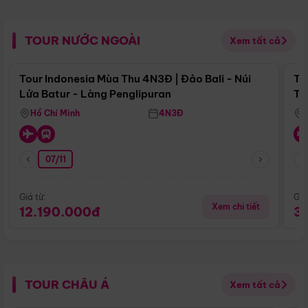
TOUR NƯỚC NGOÀI
Xem tất cả
Điểm nổi bật
Tour Indonesia Mùa Thu 4N3Đ | Đảo Bali - Núi
To
Lửa Batur - Làng Penglipuran
To
Hồ Chí Minh
4N3Đ
07/11
Giá từ:
Giá
Xem chi tiết
12.190.000đ
3
TOUR CHÂU Á
Xem tất cả
Điểm nổi bật