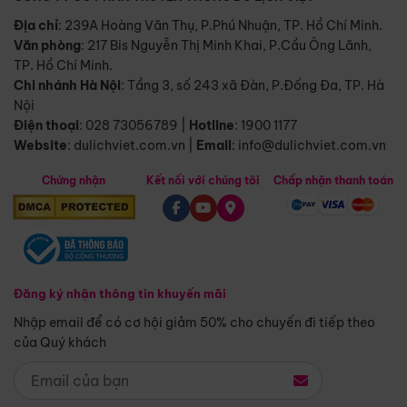
Địa chỉ
: 239A Hoàng Văn Thụ, P.Phú Nhuận, TP. Hồ Chí Minh.
Văn phòng
:
217 Bis Nguyễn Thị Minh Khai, P.Cầu Ông Lãnh,
TP. Hồ Chí Minh.
Chi nhánh Hà Nội
:
Tầng 3, số 243 xã Đàn, P.Đống Đa, TP. Hà
Nội
Điện thoại
:
028 73056789
|
Hotline
:
1900 1177
Website
:
dulichviet.com.vn
|
Email
:
info@dulichviet.com.vn
Chứng nhận
Kết nối với chúng tôi
Chấp nhận thanh toán
Đăng ký nhận thông tin khuyến mãi
Nhập email để có cơ hội giảm 50% cho chuyến đi tiếp theo
của Quý khách