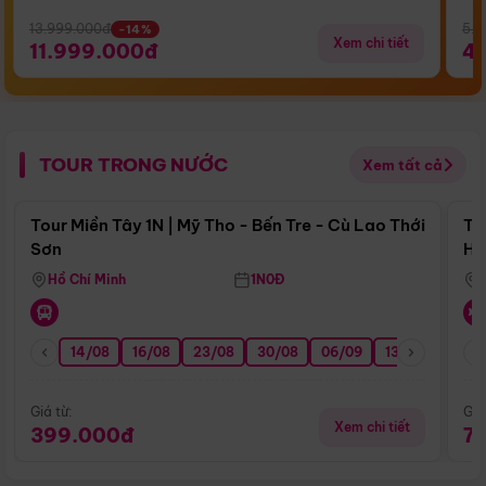
13.999.000đ
5.5
-14%
Xem chi tiết
11.999.000đ
4
TOUR TRONG NƯỚC
Xem tất cả
Điểm nổi bật
Tour Miền Tây 1N | Mỹ Tho - Bến Tre - Cù Lao Thới
To
Sơn
Hu
Hồ Chí Minh
1N0Đ
14/08
16/08
23/08
30/08
06/09
13/09
20/0
Giá từ:
Giá
Xem chi tiết
399.000đ
7