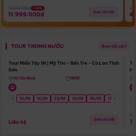
13.999.000đ
5.5
-14%
Xem chi tiết
11.999.000đ
4
TOUR TRONG NƯỚC
Xem tất cả
Điểm nổi bật
Tour Miền Tây 1N | Mỹ Tho - Bến Tre - Cù Lao Thới
To
Sơn
Hu
Hồ Chí Minh
1N0Đ
14/08
16/08
23/08
30/08
06/09
13/09
20/0
Giá
Xem chi tiết
7
Liên hệ