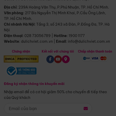
Địa chỉ
: 239A Hoàng Văn Thụ, P.Phú Nhuận, TP. Hồ Chí Minh.
Văn phòng
:
217 Bis Nguyễn Thị Minh Khai, P.Cầu Ông Lãnh,
TP. Hồ Chí Minh.
Chi nhánh Hà Nội
:
Tầng 3, số 243 xã Đàn, P.Đống Đa, TP. Hà
Nội
Điện thoại
:
028 73056789
|
Hotline
:
1900 1177
Website
:
dulichviet.com.vn
|
Email
:
info@dulichviet.com.vn
Chứng nhận
Kết nối với chúng tôi
Chấp nhận thanh toán
Đăng ký nhận thông tin khuyến mãi
Nhập email để có cơ hội giảm 50% cho chuyến đi tiếp theo
của Quý khách