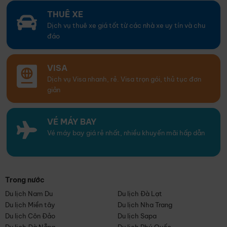
THUÊ XE
Dịch vụ thuê xe giá tốt từ các nhà xe uy tín và chu
đáo
VISA
Dịch vụ Visa nhanh, rẻ. Visa trọn gói, thủ tục đơn
giản
VÉ MÁY BAY
Vé máy bay giá rẻ nhất, nhiều khuyến mãi hấp dẫn
Trong nước
Du lịch Nam Du
Du lịch Đà Lạt
Du lịch Miền tây
Du lịch Nha Trang
Du lịch Côn Đảo
Du lịch Sapa