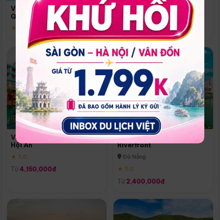
Quoc
Vinpearl Resort & Spa Phu
Phú Quốc
Quoc
★ 5.0
★ 5.0
Vinpearl Resort & Golf Nam
Melia Vinpearl Danang
Hội An
Riverfront
★ 5.0
Đà Nẵng
Từ
4,150,000đ
★ 5.0
Từ
2,400,000đ