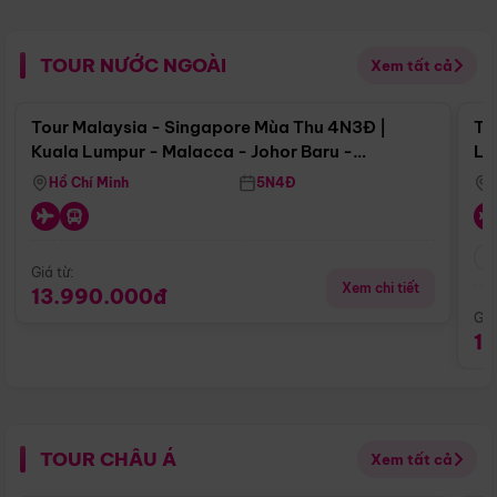
TOUR NƯỚC NGOÀI
Xem tất cả
Điểm nổi bật
Tour Malaysia - Singapore Mùa Thu 4N3Đ |
To
Kuala Lumpur - Malacca - Johor Baru -
Lử
Singapore
Hồ Chí Minh
5N4Đ
Giá từ:
Xem chi tiết
13.990.000đ
Giá
1
TOUR CHÂU Á
Xem tất cả
Điểm nổi bật