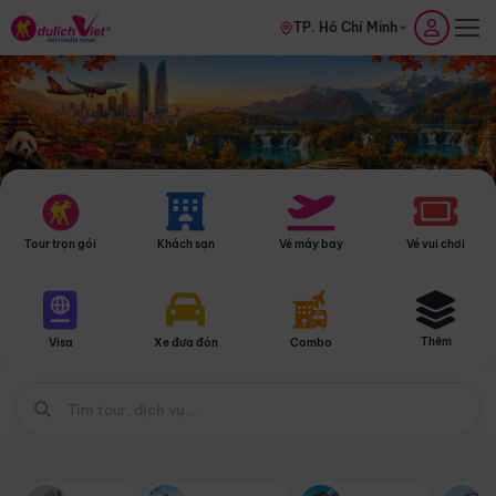
TP. Hồ Chí Minh
Tour trọn gói
Khách sạn
Vé máy bay
Vé vui chơi
Thêm
Visa
Xe đưa đón
Combo