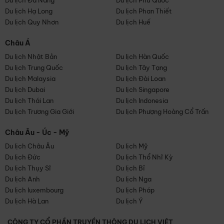
Du lịch Đà Nẵng
Du lịch Phú Quốc
Du lịch Hạ Long
Du lịch Phan Thiết
Du lịch Quy Nhơn
Du lịch Huế
Châu Á
Du lịch Nhật Bản
Du lịch Hàn Quốc
Du lịch Trung Quốc
Du lịch Tây Tạng
Du lịch Malaysia
Du lịch Đài Loan
Du lịch Dubai
Du lịch Singapore
Du lịch Thái Lan
Du lịch Indonesia
Du lịch Trương Gia Giới
Du lịch Phượng Hoàng Cổ Trấn
Châu Âu - Úc - Mỹ
Du lịch Châu Âu
Du lịch Mỹ
Du lịch Đức
Du lịch Thổ Nhĩ Kỳ
Du lịch Thụy Sĩ
Du lịch Bỉ
Du lịch Anh
Du lịch Nga
Du lịch luxembourg
Du lịch Pháp
Du lịch Hà Lan
Du lịch Ý
CÔNG TY CỔ PHẦN TRUYỀN THÔNG DU LỊCH VIỆT