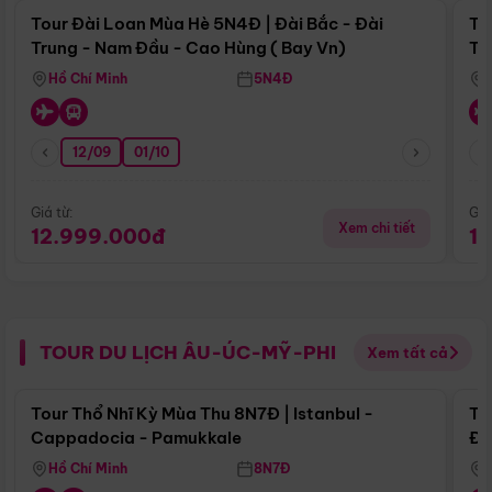
Tour Đài Loan Mùa Hè 5N4Đ | Đài Bắc - Đài
To
Trung - Nam Đầu - Cao Hùng ( Bay Vn)
Tr
Hồ Chí Minh
5N4Đ
12/09
01/10
Giá từ:
Giá
Xem chi tiết
12.999.000đ
1
TOUR DU LỊCH ÂU-ÚC-MỸ-PHI
Xem tất cả
Điểm nổi bật
Tour Thổ Nhĩ Kỳ Mùa Thu 8N7Đ | Istanbul -
To
Cappadocia - Pamukkale
Đế
Hồ Chí Minh
8N7Đ