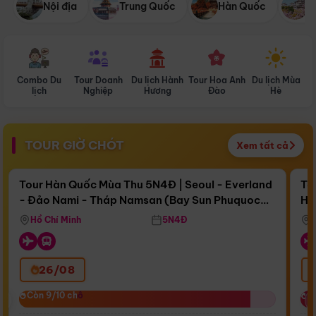
Nội địa
Trung Quốc
Hàn Quốc
N
Combo Du
Tour Doanh
Du lịch Hành
Tour Hoa Anh
Du lịch Mùa
D
lịch
Nghiệp
Hương
Đào
Hè
TOUR GIỜ CHÓT
Xem tất cả
Điểm nổi bật
Còn
17 ngày 05:18:10
Cò
Tour Hàn Quốc Mùa Thu 5N4Đ | Seoul - Everland
To
- Đảo Nami - Tháp Namsan (Bay Sun Phuquoc
Hò
Bay Sun Phuquoc Airways
Tặ
Airways)
Aq
Hồ Chí Minh
5N4Đ
26/08
‹
Còn 9/10 chỗ
Còn 9/10 chỗ
C
C