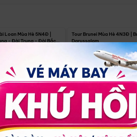
Điểm nổi bật
Điểm nổi
ài Loan Mùa Hè 5N4Đ |
Tour Brunei Mùa Hè 4N3Đ | B
ng - Đài Trung - Đài Bắc
Darussalam
j)
í Minh
5N4Đ
Hồ Chí Minh
4N3Đ
4/09
18/09
30/08
17/09
24/09
Giá từ:
Xem chi tiết
Xem chi 
90.000đ
14.499.000đ