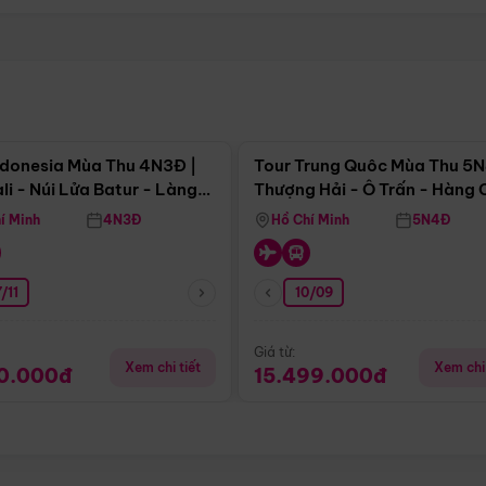
Điểm nổi bật
Điểm nổi
ndonesia Mùa Thu 4N3Đ |
Tour Trung Quôc Mùa Thu 5N
li - Núi Lửa Batur - Làng
Thượng Hải - Ô Trấn - Hàng
puran
(Tour Không Shopping)
í Minh
4N3Đ
Hồ Chí Minh
5N4Đ
/11
10/09
Giá từ:
Xem chi tiết
Xem chi 
90.000đ
15.499.000đ