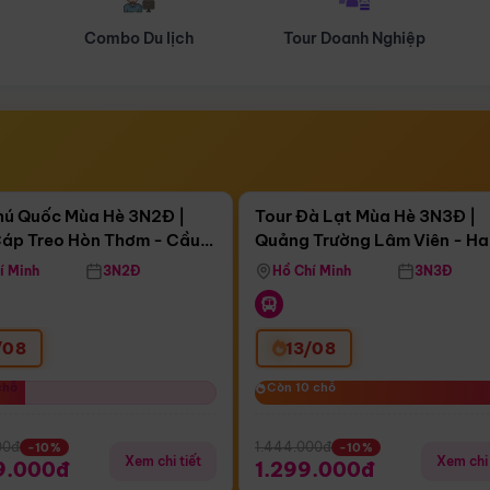
Tour Doanh Nghiệp
Du lịch Hành Hương
Điểm nổi bật
Điểm nổi
ngày 16:16:53
Còn
04 ngày 16:16:53
hú Quốc Mùa Hè 3N2Đ |
Tour Đà Lạt Mùa Hè 3N3Đ |
áp Treo Hòn Thơm - Cầu
Quảng Trường Lâm Viên - H
áp Treo Hòn Thơm
Công Viên Nước Aquatopia
Hill - Puppy Farm
í Minh
3N2Đ
Hồ Chí Minh
3N3Đ
/08
13/08
chỗ
chỗ
Còn 10 chỗ
Còn 10 chỗ
00đ
1.444.000đ
-10%
-10%
Xem chi tiết
Xem chi 
9.000đ
1.299.000đ