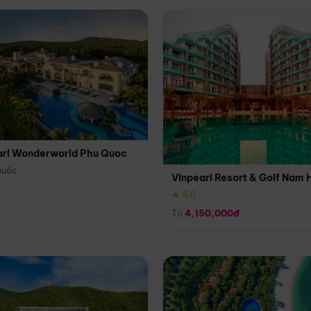
arl Wonderworld Phu Quoc
Quốc
Vinpearl Resort & Golf Nam 
★ 5.0
Từ
4,150,000đ