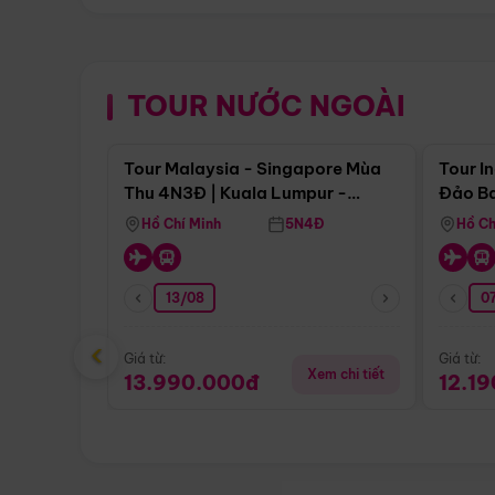
TOUR NƯỚC NGOÀI
Điểm nổi bật
Tour Malaysia - Singapore Mùa
Tour I
Thu 4N3Đ | Kuala Lumpur -
Đảo Ba
Malacca - Johor Baru -
Pengli
Hồ Chí Minh
5N4Đ
Hồ Ch
Singapore
13/08
07
‹
Giá từ:
Giá từ:
Xem chi tiết
13.990.000đ
12.1