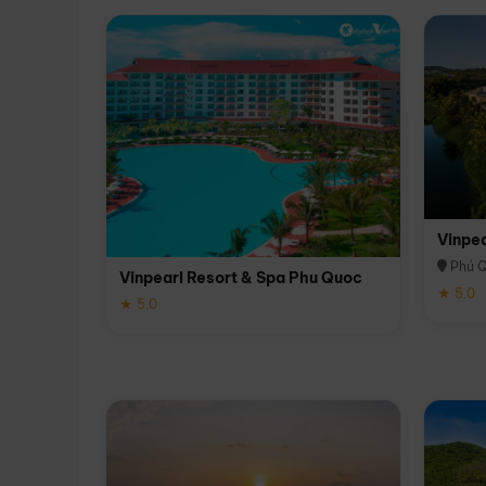
Vinpe
Phú 
Vinpearl Resort & Spa Phu Quoc
★ 5.0
★ 5.0