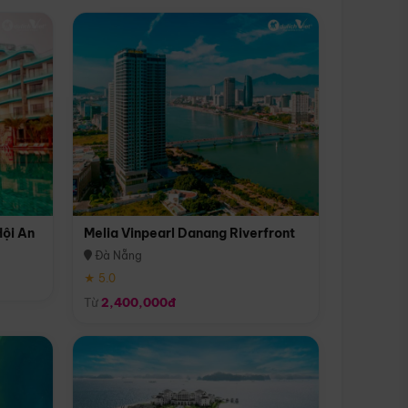
Hội An
Melia Vinpearl Danang Riverfront
Đà Nẵng
★ 5.0
Từ
2,400,000đ