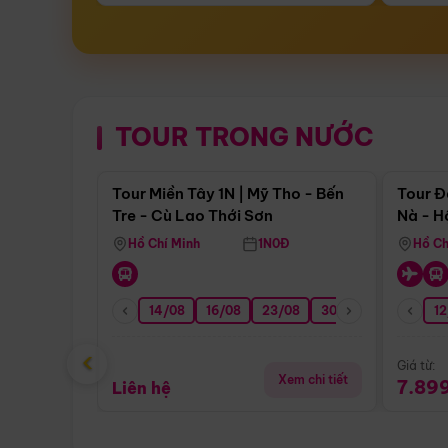
TOUR TRONG NƯỚC
Điểm nổi bật
Tour Miền Tây 1N | Mỹ Tho - Bến
Tour Đ
Tre - Cù Lao Thới Sơn
Nà - H
Nha
Hồ Chí Minh
1N0Đ
Hồ Ch
14/08
16/08
23/08
30/08
06/09
12
1
‹
Giá từ:
Xem chi tiết
7.89
Liên hệ