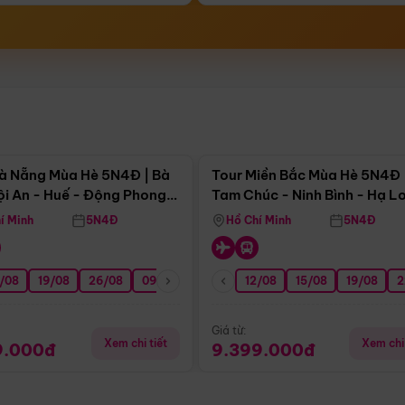
Điểm nổi bật
Điểm nổi
à Nẵng Mùa Hè 5N4Đ | Bà
Tour Miền Bắc Mùa Hè 5N4Đ 
ội An - Huế - Động Phong
Tam Chúc - Ninh Bình - Hạ L
í Minh
5N4Đ
Hồ Chí Minh
5N4Đ
/08
3/09
19/08
20/09
26/08
27/09
09/09
16/09
12/08
23/09
15/08
30/09
19/08
07/10
2
Giá từ:
Xem chi tiết
Xem chi 
9.000đ
9.399.000đ