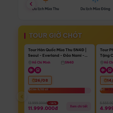
ùa Thu
Du lịch Mùa Đông
Combo Du lịch
TOUR GIỜ CHÓT
Điểm nổi bật
Còn
17 ngày 16:16:53
Còn
05 
Tour Hàn Quốc Mùa Thu 5N4Đ |
Tour P
Seoul - Everland - Đảo Nami -
Tặng C
Bay Sun Phuquoc Airways
Tặng C
Tháp Namsan (Bay Sun Phuquoc
Hôn - 
Hồ Chí Minh
5N4Đ
Hồ Ch
Airways)
26/08
14
Còn 9/10 chỗ
Còn 9/10 chỗ
Còn 3 
Còn 3 
‹
13.999.000đ
5.555.0
-14%
Xem chi tiết
11.999.000đ
4.99