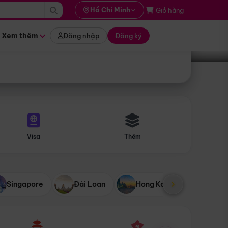
i hành
Hồ Chí Minh
Giỏ hàng
Tìm tour
tháng nào
Xem thêm
Đăng nhập
Đăng ký
Visa
Thêm
Singapore
Đài Loan
Hong Kong
Mỹ