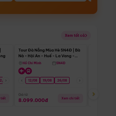
Xem tất cả
 bật
Điểm nổi bật
|
Tour Đà Nẵng Mùa Hè 5N4Đ | Bà
Tour Đà Nẵn
ong
Nà - Hội An - Huế - La Vang -
Nà - Hội An
Động Thiên Đường
Nha
Hồ Chí Minh
5N4Đ
Hồ Chí Minh
2/08
26/08
05/09
12/08
19/08
09/09
26/08
12/09
13/08
›
Giá từ:
Giá từ:
tiết
Xem chi tiết
8.099.000đ
6.899.00