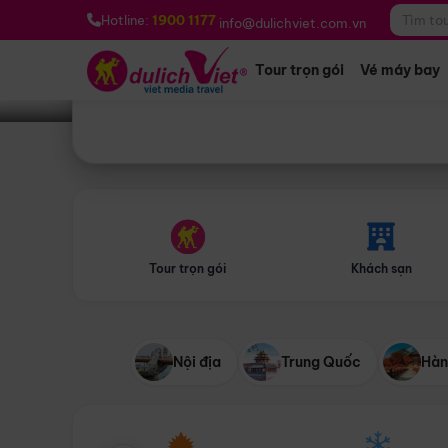
Bạn muốn đi đâu?
*
Hotline:
1900 1177
info@dulichviet.com.vn
Tour trọn gói
Vé máy bay
Tour trọn gói
Khách sạn
Nội địa
Trung Quốc
Hàn