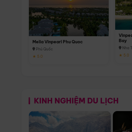
Vinpea
Bay
Melia Vinpearl Phu Quoc
Nha T
Phú Quốc
★ 5.0
★ 5.0
KINH NGHIỆM DU LỊCH