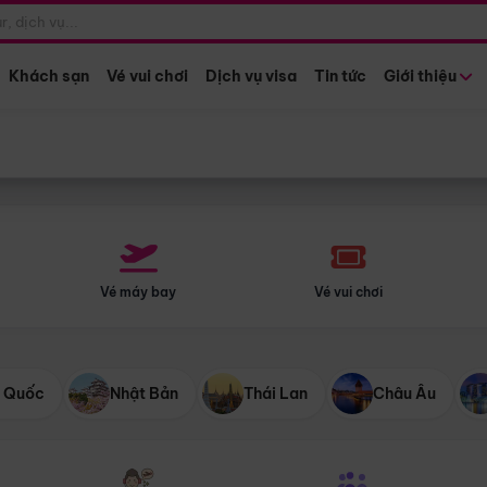
Điểm khởi hành
Tháng khở
Hồ Chí Minh
Bất kỳ 
Khách sạn
Vé vui chơi
Dịch vụ visa
Tin tức
Giới thiệu
Vé máy bay
Vé vui chơi
 Quốc
Nhật Bản
Thái Lan
Châu Âu