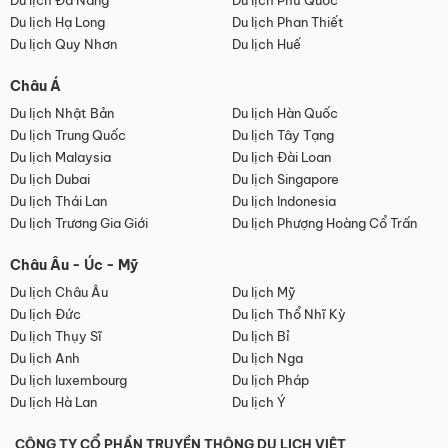
Du lịch Đà Nẵng
Du lịch Phú Quốc
Du lịch Hạ Long
Du lịch Phan Thiết
Du lịch Quy Nhơn
Du lịch Huế
Châu Á
Du lịch Nhật Bản
Du lịch Hàn Quốc
Du lịch Trung Quốc
Du lịch Tây Tạng
Du lịch Malaysia
Du lịch Đài Loan
Du lịch Dubai
Du lịch Singapore
Du lịch Thái Lan
Du lịch Indonesia
Du lịch Trương Gia Giới
Du lịch Phượng Hoàng Cổ Trấn
Châu Âu - Úc - Mỹ
Du lịch Châu Âu
Du lịch Mỹ
Du lịch Đức
Du lịch Thổ Nhĩ Kỳ
Du lịch Thụy Sĩ
Du lịch Bỉ
Du lịch Anh
Du lịch Nga
Du lịch luxembourg
Du lịch Pháp
Du lịch Hà Lan
Du lịch Ý
CÔNG TY CỔ PHẦN TRUYỀN THÔNG DU LỊCH VIỆT