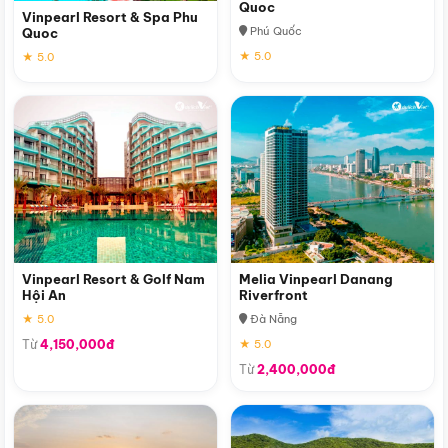
Quoc
Vinpearl Resort & Spa Phu
Phú Quốc
Quoc
★ 5.0
★ 5.0
Vinpearl Resort & Golf Nam
Melia Vinpearl Danang
Hội An
Riverfront
★ 5.0
Đà Nẵng
Từ
4,150,000đ
★ 5.0
Từ
2,400,000đ