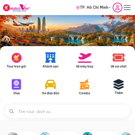
TP. Hồ Chí Minh
Tour trọn gói
Khách sạn
Vé máy bay
Vé vui chơi
Thêm
Visa
Xe đưa đón
Combo