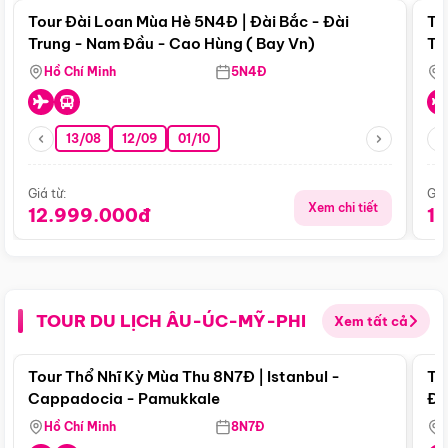
Tour Đài Loan Mùa Hè 5N4Đ | Đài Bắc - Đài
To
Trung - Nam Đầu - Cao Hùng ( Bay Vn)
Tr
Hồ Chí Minh
5N4Đ
13/08
12/09
01/10
Giá từ:
Giá
Xem chi tiết
12.999.000đ
1
TOUR DU LỊCH ÂU-ÚC-MỸ-PHI
Xem tất cả
Điểm nổi bật
Tour Thổ Nhĩ Kỳ Mùa Thu 8N7Đ | Istanbul -
To
Cappadocia - Pamukkale
Đế
Hồ Chí Minh
8N7Đ