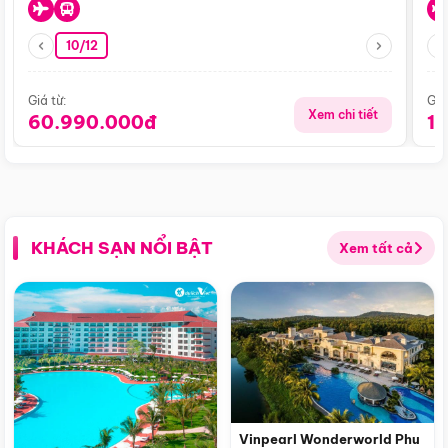
10/12
Giá từ:
Giá
Xem chi tiết
60.990.000đ
1
KHÁCH SẠN NỔI BẬT
Xem tất cả
Vinpearl Wonderworld Phu