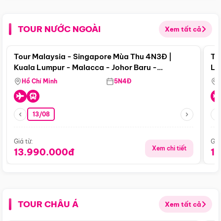
TOUR NƯỚC NGOÀI
Xem tất cả
Điểm nổi bật
Tour Malaysia - Singapore Mùa Thu 4N3Đ |
To
Kuala Lumpur - Malacca - Johor Baru -
Lử
Singapore
Hồ Chí Minh
5N4Đ
13/08
Giá từ:
Giá
Xem chi tiết
13.990.000đ
1
TOUR CHÂU Á
Xem tất cả
Điểm nổi bật