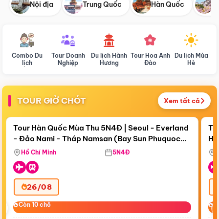
Nội địa
Trung Quốc
Hàn Quốc
N
Combo Du
Tour Doanh
Du lịch Hành
Tour Hoa Anh
Du lịch Mùa
D
lịch
Nghiệp
Hương
Đào
Hè
TOUR GIỜ CHÓT
Xem tất cả
Điểm nổi bật
Còn
18 ngày 00:35:19
Cò
Tour Hàn Quốc Mùa Thu 5N4Đ | Seoul - Everland
To
- Đảo Nami - Tháp Namsan (Bay Sun Phuquoc
Hò
Bay Sun Phuquoc Airways
Tặ
Airways)
Aq
Hồ Chí Minh
5N4Đ
26/08
‹
Còn 10 chỗ
Còn 10 chỗ
C
C