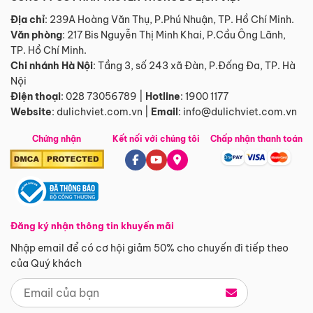
Địa chỉ
: 239A Hoàng Văn Thụ, P.Phú Nhuận, TP. Hồ Chí Minh.
Văn phòng
:
217 Bis Nguyễn Thị Minh Khai, P.Cầu Ông Lãnh,
TP. Hồ Chí Minh.
Chi nhánh Hà Nội
:
Tầng 3, số 243 xã Đàn, P.Đống Đa, TP. Hà
Nội
Điện thoại
:
028 73056789
|
Hotline
:
1900 1177
Website
:
dulichviet.com.vn
|
Email
:
info@dulichviet.com.vn
Chứng nhận
Kết nối với chúng tôi
Chấp nhận thanh toán
Đăng ký nhận thông tin khuyến mãi
Nhập email để có cơ hội giảm 50% cho chuyến đi tiếp theo
của Quý khách