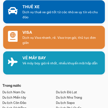
THUÊ XE
Dịch vụ thuê xe giá tốt từ các nhà xe uy tín và chu
đáo
VISA
Dịch vụ Visa nhanh, rẻ. Visa trọn gói, thủ tục đơn
giản
VÉ MÁY BAY
Vé máy bay giá rẻ nhất, nhiều khuyến mãi hấp dẫn
Trong nước
Du lịch Nam Du
Du lịch Đà Lạt
Du lịch Miền tây
Du lịch Nha Trang
Du lịch Côn Đảo
Du lịch Sapa