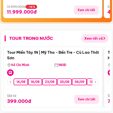
13.999.000đ
5.5
-14%
Xem chi tiết
11.999.000đ
4
TOUR TRONG NƯỚC
Xem tất cả
Điểm nổi bật
Tour Miền Tây 1N | Mỹ Tho - Bến Tre - Cù Lao Thới
To
Sơn
Hu
Hồ Chí Minh
1N0Đ
14/08
16/08
23/08
30/08
06/09
13/09
20/0
Giá từ:
Giá
Xem chi tiết
399.000đ
7