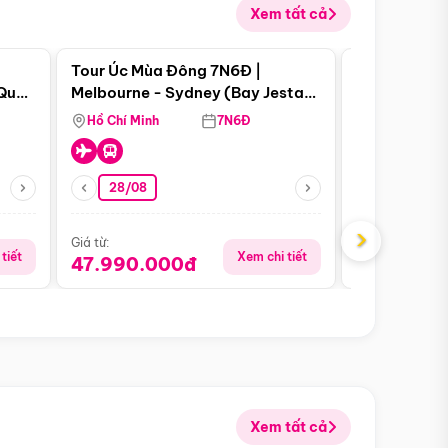
Xem tất cả
 bật
Điểm nổi bật
Tour Úc Mùa Đông 7N6Đ |
Tour Nam Ph
 Quan
Melbourne - Sydney (Bay Jestar
Cape Town -
Airways)
Bàn - Johan
Hồ Chí Minh
7N6Đ
Hồ Chí Minh
Safari - Lo
28/08
28/08
›
Giá từ:
Giá từ:
tiết
Xem chi tiết
47.990.000đ
88.900.0
Xem tất cả