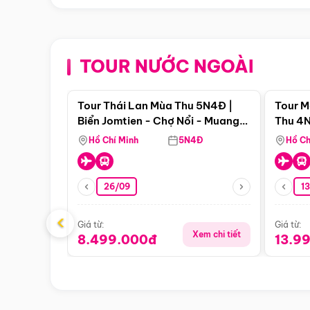
TOUR NƯỚC NGOÀI
Điểm nổi bật
Tour Thái Lan Mùa Thu 5N4Đ |
Tour M
Biển Jomtien - Chợ Nổi - Muang
Thu 4N
Boran - Suanthai
Malacc
Hồ Chí Minh
5N4Đ
Hồ Ch
Singa
26/09
1
‹
Giá từ:
Giá từ:
Xem chi tiết
8.499.000đ
13.9