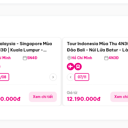
Điểm nổi bật
Điểm nổi
alaysia - Singapore Mùa
Tour Indonesia Mùa Thu 4N3
3Đ | Kuala Lumpur -
Đảo Bali - Núi Lửa Batur - L
a - Johor Baru -
Penglipuran
í Minh
5N4Đ
Hồ Chí Minh
4N3Đ
pore
3/08
07/11
Giá từ:
Xem chi tiết
Xem chi 
90.000đ
12.190.000đ