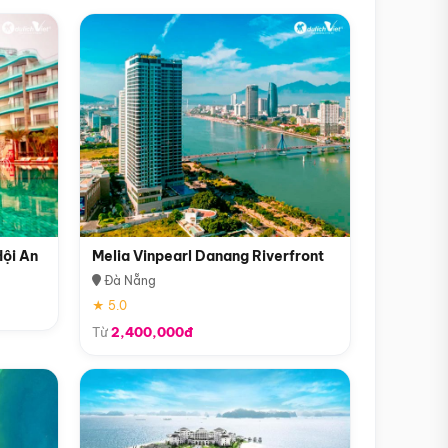
Hội An
Melia Vinpearl Danang Riverfront
Đà Nẵng
★ 5.0
Từ
2,400,000đ