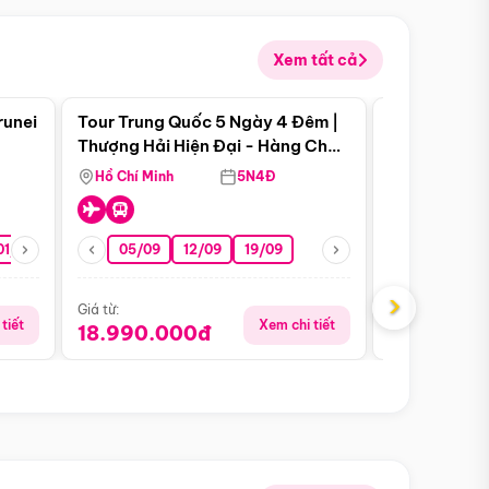
Xem tất cả
 bật
Điểm nổi bật
runei
Tour Trung Quốc 5 Ngày 4 Đêm |
Tour Trung 
Tour Hè
Thượng Hải Hiện Đại - Hàng Châu
Ân Thi - Trư
Nên Thơ - Ô Trấn Cổ Kính
Hồ Chí Minh
5N4Đ
Hồ Chí Minh
01/10
15/10
29/10
05/09
12/09
19/09
07/08
›
Giá từ:
Giá từ:
tiết
Xem chi tiết
18.990.000đ
16.990.0