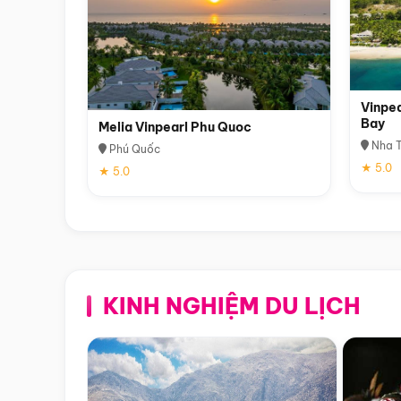
Vinpea
Bay
Melia Vinpearl Phu Quoc
Nha T
Phú Quốc
★ 5.0
★ 5.0
KINH NGHIỆM DU LỊCH