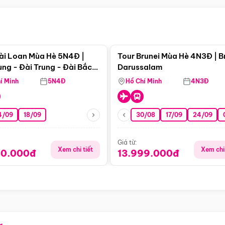
Điểm nổi bật
Điểm nổi
ài Loan Mùa Hè 5N4Đ |
Tour Brunei Mùa Hè 4N3Đ | B
ng - Đài Trung - Đài Bắc
Darussalam
j)
í Minh
5N4Đ
Hồ Chí Minh
4N3Đ
4/09
18/09
30/08
17/09
24/09
Giá từ:
Xem chi tiết
Xem chi 
90.000đ
13.999.000đ