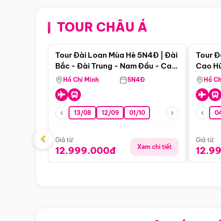
TOUR CHÂU Á
Điểm nổi bật
Tour Đài Loan Mùa Hè 5N4Đ | Đài
Tour Đ
Bắc - Đài Trung - Nam Đầu - Cao
Cao Hù
Hùng ( Bay Vn)
(Bay V
Hồ Chí Minh
5N4Đ
Hồ Ch
13/08
12/09
01/10
0
‹
Giá từ:
Giá từ:
Xem chi tiết
12.999.000đ
12.9