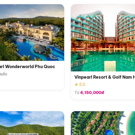
arl Wonderworld Phu Quoc
Quốc
Vinpearl Resort & Golf Nam 
★ 5.0
Từ
4,150,000đ