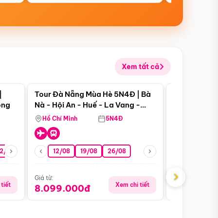
Xem tất cả
 bật
Điểm nổi bật
|
Tour Đà Nẵng Mùa Hè 5N4Đ | Bà
Tour Đà Nẵn
ong
Nà - Hội An - Huế - La Vang -
Nà - Hội An
Động Thiên Đường
Nha
Hồ Chí Minh
5N4Đ
Hồ Chí Minh
2/08
26/08
05/09
12/08
19/08
09/09
26/08
12/09
13/08
›
Giá từ:
Giá từ:
tiết
Xem chi tiết
8.099.000đ
6.899.00