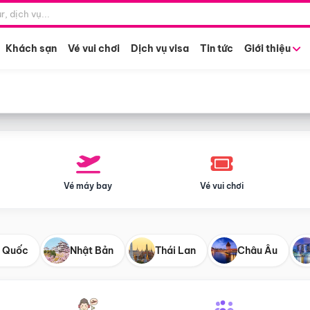
Điểm khởi hành
Tháng khở
Hồ Chí Minh
Bất kỳ 
Khách sạn
Vé vui chơi
Dịch vụ visa
Tin tức
Giới thiệu
Vé máy bay
Vé vui chơi
 Quốc
Nhật Bản
Thái Lan
Châu Âu