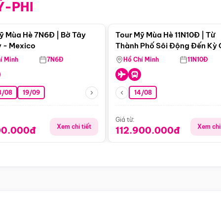
Ỹ-PHI
Điểm nổi bật
Điểm nổi
ỹ Mùa Hè 7N6Đ | Bờ Tây
Tour Mỹ Mùa Hè 11N10Đ | Từ
 - Mexico
Thành Phố Sôi Động Đến Kỳ
Thiên Nhiên Mỹ
í Minh
7N6Đ
Hồ Chí Minh
11N10Đ
8/08
19/09
14/08
Giá từ:
Xem chi tiết
Xem chi 
00.000đ
112.900.000đ