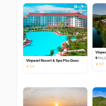
Vinpe
Phú 
Vinpearl Resort & Spa Phu Quoc
★ 5.0
★ 5.0