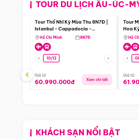
TOUR DU LỊCH ÂU-ÚC-M
Điểm nổi bật
Tour Thổ Nhĩ Kỳ Mùa Thu 8N7Đ |
Tour M
Istanbul - Cappadocia -
Hoa Kỳ
Pamukkale
Hồ Chí Minh
8N7Đ
Hồ Ch
10/12
0
‹
Giá từ:
Giá từ:
Xem chi tiết
60.990.000đ
61.9
KHÁCH SẠN NỔI BẬT