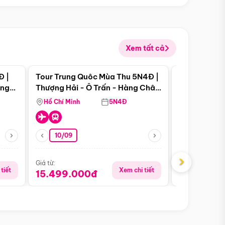
Xem tất cả
 bật
Điểm nổi bật
Đ |
Tour Trung Quôc Mùa Thu 5N4Đ |
Tour Trung
àng
Thượng Hải - Ô Trấn - Hàng Châu
| Thành Đô 
(Tour Không Shopping)
Viên Gấu Tr
Hồ Chí Minh
5N4Đ
Hồ Chí Minh
10/09
23/08
›
Giá từ:
Giá từ:
tiết
Xem chi tiết
15.499.000đ
18.990.0