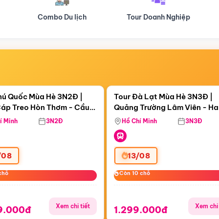
Tour Doanh Nghiệp
Du lịch Hành Hương
Điểm nổi bật
Điểm nổi
ngày 04:13:58
Còn
06 ngày 04:13:58
hú Quốc Mùa Hè 3N2Đ |
Tour Đà Lạt Mùa Hè 3N3Đ |
áp Treo Hòn Thơm - Cầu
Quảng Trường Lâm Viên - H
áp Treo Hòn Thơm
Công Viên Nước Aquatopia
Hill - Puppy Farm
í Minh
3N2Đ
Hồ Chí Minh
3N3Đ
/08
13/08
chỗ
chỗ
Còn 10 chỗ
Còn 10 chỗ
Xem chi tiết
Xem chi 
9.000đ
1.299.000đ