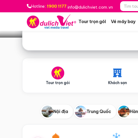
Bạn muốn đi đâu?
*
Hotline:
1900 1177
info@dulichviet.com.vn
Tour trọn gói
Vé máy bay
Tour trọn gói
Khách sạn
Nội địa
Trung Quốc
Hàn