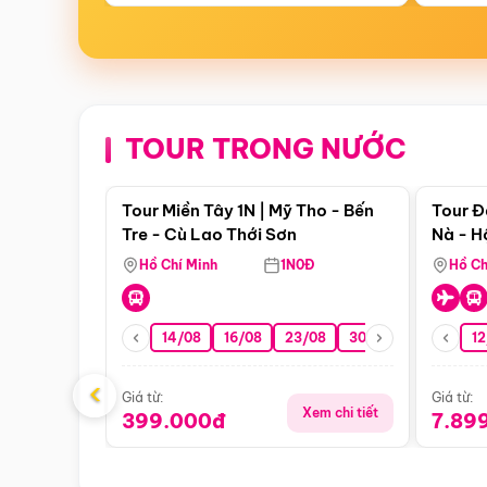
TOUR TRONG NƯỚC
Điểm nổi bật
Tour Miền Tây 1N | Mỹ Tho - Bến
Tour Đ
Tre - Cù Lao Thới Sơn
Nà - H
Nha
Hồ Chí Minh
1N0Đ
Hồ Ch
14/08
16/08
23/08
30/08
06/09
12
1
‹
Giá từ:
Giá từ:
Xem chi tiết
399.000đ
7.89