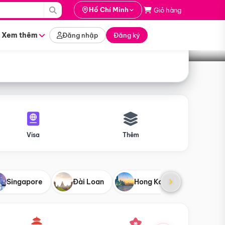
i hành
Hồ Chí Minh
Giỏ hàng
Tìm tour
tháng nào
Xem thêm
Đăng nhập
Đăng ký
Visa
Thêm
Singapore
Đài Loan
Hong Kong
Mỹ