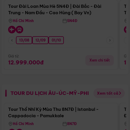
Tour Đài Loan Mùa Hè 5N4Đ | Đài Bắc - Đài
To
Trung - Nam Đầu - Cao Hùng ( Bay Vn)
Tr
Hồ Chí Minh
5N4Đ
13/08
12/09
01/10
Giá từ:
Giá
Xem chi tiết
12.999.000đ
1
TOUR DU LỊCH ÂU-ÚC-MỸ-PHI
Xem tất cả
Điểm nổi bật
Tour Thổ Nhĩ Kỳ Mùa Thu 8N7Đ | Istanbul -
To
Cappadocia - Pamukkale
Đế
Hồ Chí Minh
8N7Đ