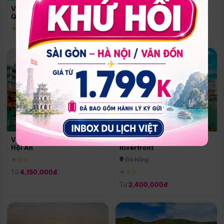
Quoc
Vinpearl Resort & Spa Phu
Phú Quốc
Quoc
★ 5.0
★ 5.0
Vinpearl Resort & Golf Nam
Melia Vinpearl Danang
Hội An
Riverfront
★ 5.0
Đà Nẵng
Từ
4,150,000đ
★ 5.0
Từ
2,400,000đ