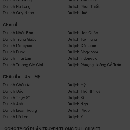
Du lịch Đà Nẵng
Du lịch Phú Quốc
Du lịch Hạ Long
Du lịch Phan Thiết
Du lịch Quy Nhơn
Du lịch Huế
Châu Á
Du lịch Nhật Bản
Du lịch Hàn Quốc
Du lịch Trung Quốc
Du lịch Tây Tạng
Du lịch Malaysia
Du lịch Đài Loan
Du lịch Dubai
Du lịch Singapore
Du lịch Thái Lan
Du lịch Indonesia
Du lịch Trương Gia Giới
Du lịch Phượng Hoàng Cổ Trấn
Châu Âu - Úc - Mỹ
Du lịch Châu Âu
Du lịch Mỹ
Du lịch Đức
Du lịch Thổ Nhĩ Kỳ
Du lịch Thụy Sĩ
Du lịch Bỉ
Du lịch Anh
Du lịch Nga
Du lịch luxembourg
Du lịch Pháp
Du lịch Hà Lan
Du lịch Ý
CÔNG TY CỔ PHẦN TRUYỀN THÔNG DU LỊCH VIỆT