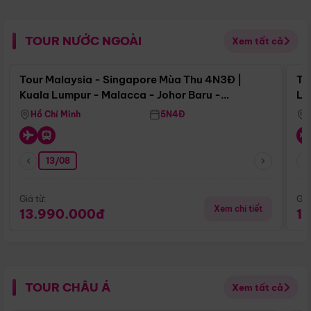
TOUR NƯỚC NGOÀI
Xem tất cả
Điểm nổi bật
Tour Malaysia - Singapore Mùa Thu 4N3Đ |
To
Kuala Lumpur - Malacca - Johor Baru -
Lử
Singapore
Hồ Chí Minh
5N4Đ
13/08
Giá từ:
Giá
Xem chi tiết
13.990.000đ
1
TOUR CHÂU Á
Xem tất cả
Điểm nổi bật