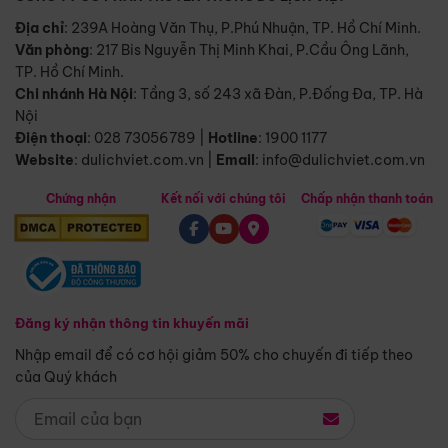
Địa chỉ
: 239A Hoàng Văn Thụ, P.Phú Nhuận, TP. Hồ Chí Minh.
Văn phòng
:
217 Bis Nguyễn Thị Minh Khai, P.Cầu Ông Lãnh,
TP. Hồ Chí Minh.
Chi nhánh Hà Nội
:
Tầng 3, số 243 xã Đàn, P.Đống Đa, TP. Hà
Nội
Điện thoại
:
028 73056789
|
Hotline
:
1900 1177
Website
:
dulichviet.com.vn
|
Email
:
info@dulichviet.com.vn
Chứng nhận
Kết nối với chúng tôi
Chấp nhận thanh toán
Đăng ký nhận thông tin khuyến mãi
Nhập email để có cơ hội giảm 50% cho chuyến đi tiếp theo
của Quý khách