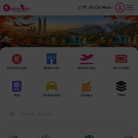
TP. Hồ Chí Minh
Tour trọn gói
Khách sạn
Vé máy bay
Vé vui chơi
Thêm
Visa
Xe đưa đón
Combo