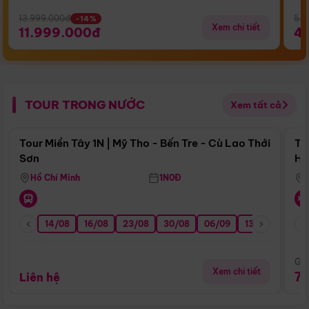
13.999.000đ
5.5
-14%
Xem chi tiết
11.999.000đ
4
TOUR TRONG NƯỚC
Xem tất cả
Điểm nổi bật
Tour Miền Tây 1N | Mỹ Tho - Bến Tre - Cù Lao Thới
To
Sơn
Hu
Hồ Chí Minh
1N0Đ
14/08
16/08
23/08
30/08
06/09
13/09
20/0
Giá
Xem chi tiết
7
Liên hệ