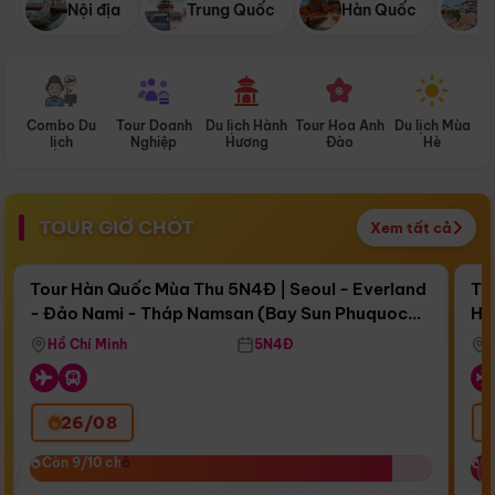
Nội địa
Trung Quốc
Hàn Quốc
N
Combo Du
Tour Doanh
Du lịch Hành
Tour Hoa Anh
Du lịch Mùa
D
lịch
Nghiệp
Hương
Đào
Hè
TOUR GIỜ CHÓT
Xem tất cả
Điểm nổi bật
Còn
17 ngày 14:43:14
Cò
Tour Hàn Quốc Mùa Thu 5N4Đ | Seoul - Everland
To
- Đảo Nami - Tháp Namsan (Bay Sun Phuquoc
Hò
Bay Sun Phuquoc Airways
Tặ
Airways)
Aq
Hồ Chí Minh
5N4Đ
26/08
‹
Còn 9/10 chỗ
Còn 9/10 chỗ
C
C