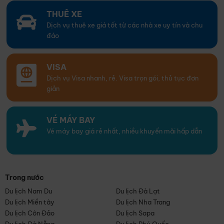
THUÊ XE
Dịch vụ thuê xe giá tốt từ các nhà xe uy tín và chu
đáo
VISA
Dịch vụ Visa nhanh, rẻ. Visa trọn gói, thủ tục đơn
giản
VÉ MÁY BAY
Vé máy bay giá rẻ nhất, nhiều khuyến mãi hấp dẫn
Trong nước
Du lịch Nam Du
Du lịch Đà Lạt
Du lịch Miền tây
Du lịch Nha Trang
Du lịch Côn Đảo
Du lịch Sapa