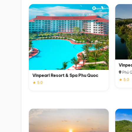
Vinpe
Phú 
Vinpearl Resort & Spa Phu Quoc
★ 5.0
★ 5.0