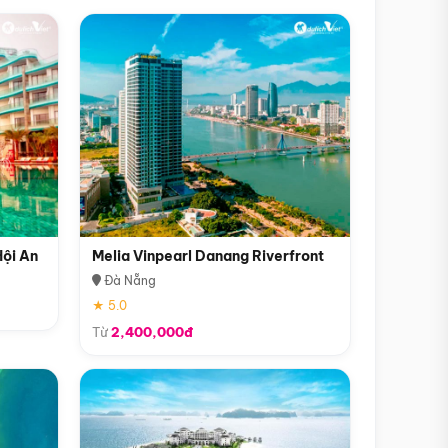
Hội An
Melia Vinpearl Danang Riverfront
Đà Nẵng
★ 5.0
Từ
2,400,000đ