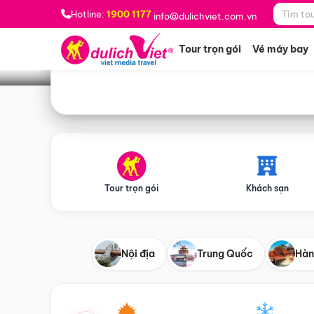
Bạn muốn đi đâu?
*
Hotline:
1900 1177
info@dulichviet.com.vn
Tour trọn gói
Vé máy bay
Tour trọn gói
Khách sạn
Nội địa
Trung Quốc
Hàn