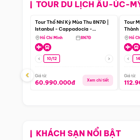
TOUR DU LỊCH ÂU-ÚC-M
Điểm nổi bật
Tour Thổ Nhĩ Kỳ Mùa Thu 8N7Đ |
Tour M
Istanbul - Cappadocia -
Thành 
Pamukkale
Thiên 
Hồ Chí Minh
8N7Đ
Hồ Ch
10/12
1
‹
Giá từ:
Giá từ:
Xem chi tiết
60.990.000đ
112.
KHÁCH SẠN NỔI BẬT