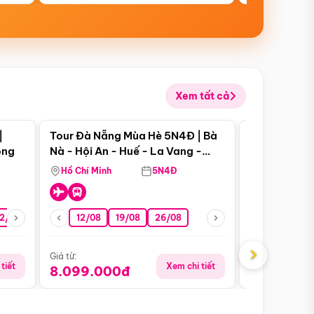
Xem tất cả
 bật
Điểm nổi bật
|
Tour Đà Nẵng Mùa Hè 5N4Đ | Bà
Tour Đà Nẵn
ong
Nà - Hội An - Huế - La Vang -
Nà - Hội An
Động Thiên Đường
Nha
Hồ Chí Minh
5N4Đ
Hồ Chí Minh
2/08
26/08
05/09
12/08
19/08
09/09
26/08
12/09
13/08
›
Giá từ:
Giá từ:
tiết
Xem chi tiết
8.099.000đ
6.899.00