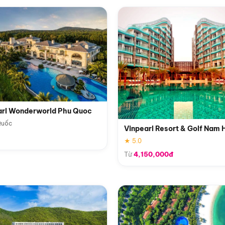
arl Wonderworld Phu Quoc
Quốc
Vinpearl Resort & Golf Nam 
★ 5.0
Từ
4,150,000đ