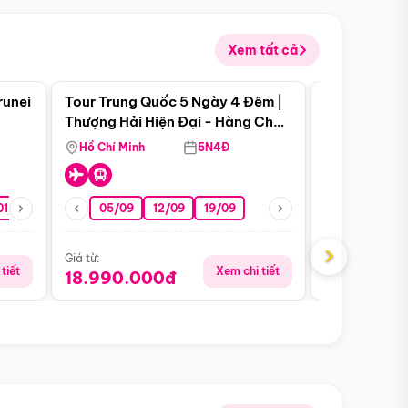
Xem tất cả
 bật
Điểm nổi bật
runei
Tour Trung Quốc 5 Ngày 4 Đêm |
Tour Trung 
Tour Hè
Thượng Hải Hiện Đại - Hàng Châu
Ân Thi - Trư
Nên Thơ - Ô Trấn Cổ Kính
Hồ Chí Minh
5N4Đ
Hồ Chí Minh
01/10
15/10
29/10
05/09
12/09
19/09
16/08
›
Giá từ:
Giá từ:
tiết
Xem chi tiết
18.990.000đ
16.990.0