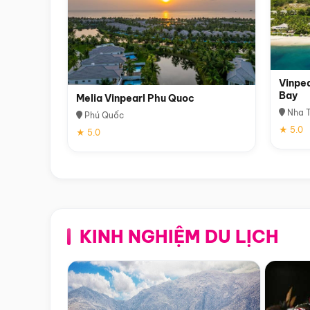
Vinpea
Bay
Melia Vinpearl Phu Quoc
Nha T
Phú Quốc
★ 5.0
★ 5.0
KINH NGHIỆM DU LỊCH