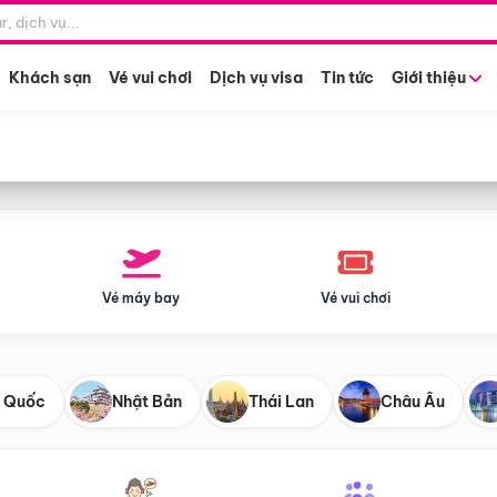
Điểm khởi hành
Tháng khở
Hồ Chí Minh
Bất kỳ 
Khách sạn
Vé vui chơi
Dịch vụ visa
Tin tức
Giới thiệu
Vé máy bay
Vé vui chơi
 Quốc
Nhật Bản
Thái Lan
Châu Âu