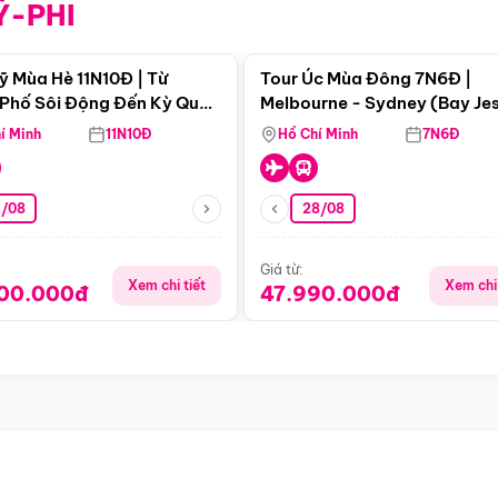
Ỹ-PHI
Điểm nổi bật
Điểm nổi
ỹ Mùa Hè 11N10Đ | Từ
Tour Úc Mùa Đông 7N6Đ |
Phố Sôi Động Đến Kỳ Quan
Melbourne - Sydney (Bay Je
Nhiên Mỹ
Airways)
í Minh
11N10Đ
Hồ Chí Minh
7N6Đ
4/08
28/08
Giá từ:
Xem chi tiết
Xem chi 
900.000đ
47.990.000đ