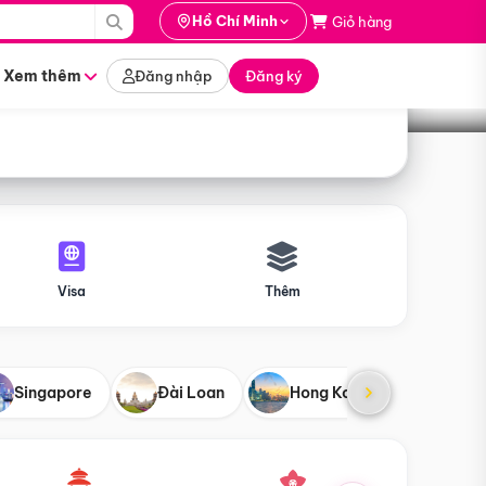
i hành
Hồ Chí Minh
Giỏ hàng
Tìm tour
tháng nào
Xem thêm
Đăng nhập
Đăng ký
Visa
Thêm
Singapore
Đài Loan
Hong Kong
Mỹ