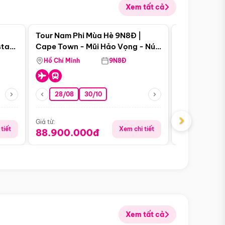
Xem tất cả
 bật
Điểm nổi bật
Tour Nam Phi Mùa Hè 9N8Đ |
Tour Mỹ Mùa
star
Cape Town - Mũi Hảo Vọng - Núi
Hoa Kỳ - Me
Bàn - Johannesburg - Pretoria -
Hồ Chí Minh
9N8Đ
Hồ Chí Minh
Safari - Lodge
28/08
30/10
29/08
›
Giá từ:
Giá từ:
tiết
Xem chi tiết
88.900.000đ
59.900.
Xem tất cả