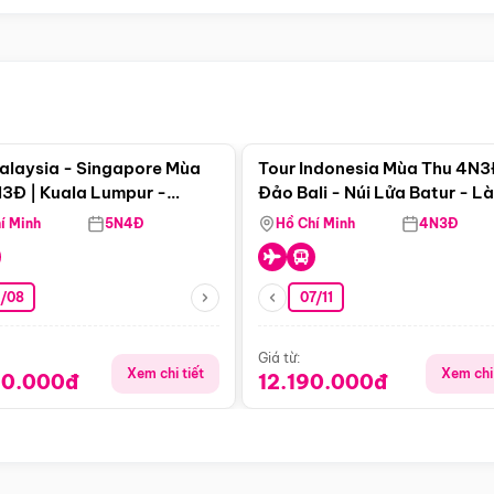
Điểm nổi bật
Điểm nổi
alaysia - Singapore Mùa
Tour Indonesia Mùa Thu 4N3
3Đ | Kuala Lumpur -
Đảo Bali - Núi Lửa Batur - L
a - Johor Baru -
Penglipuran
í Minh
5N4Đ
Hồ Chí Minh
4N3Đ
pore
3/08
07/11
Giá từ:
Xem chi tiết
Xem chi 
90.000đ
12.190.000đ