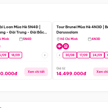
Điểm nổi bật
Điểm nổi
ài Loan Mùa Hè 5N4Đ |
Tour Brunei Mùa Hè 4N3Đ | B
ng - Đài Trung - Đài Bắc
Darussalam
j)
í Minh
5N4Đ
Hồ Chí Minh
4N3Đ
4/09
18/09
30/08
17/09
24/09
Giá từ:
Xem chi tiết
Xem chi 
90.000đ
14.499.000đ