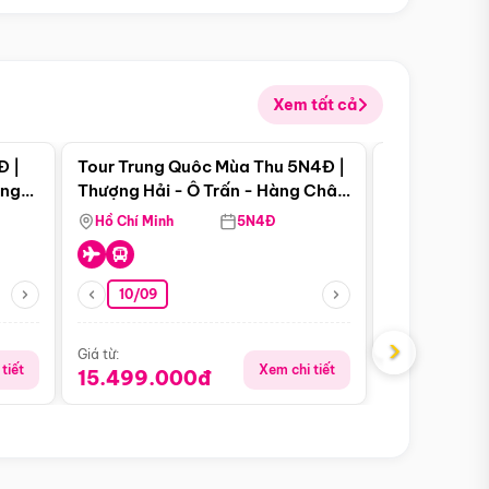
Xem tất cả
 bật
Điểm nổi bật
Đ |
Tour Trung Quôc Mùa Thu 5N4Đ |
Tour Trung
àng
Thượng Hải - Ô Trấn - Hàng Châu
| Thành Đô 
(Tour Không Shopping)
Viên Gấu Tr
Hồ Chí Minh
5N4Đ
Hồ Chí Minh
10/09
Giá từ:
16.999.0
›
Giá từ:
tiết
Xem chi tiết
15.499.000đ