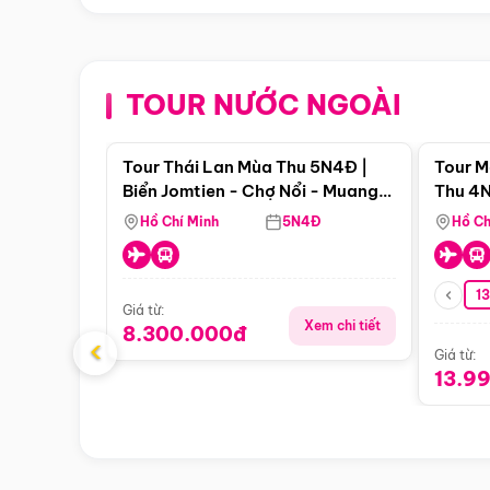
TOUR NƯỚC NGOÀI
Điểm nổi bật
Tour Thái Lan Mùa Thu 5N4Đ |
Tour M
Biển Jomtien - Chợ Nổi - Muang
Thu 4N
Boran - Suanthai (Bay Vietnam
Malacc
Hồ Chí Minh
5N4Đ
Hồ Ch
Airlines)
Singa
1
Giá từ:
Xem chi tiết
8.300.000đ
‹
Giá từ:
13.9