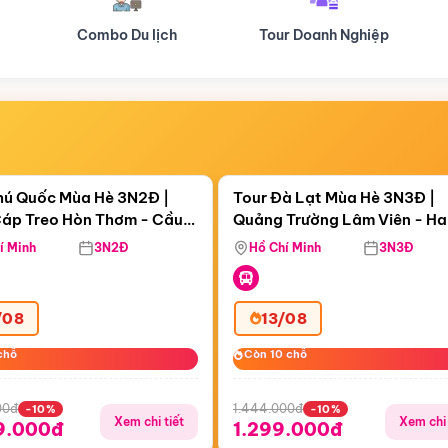
Tour Doanh Nghiệp
Du lịch Hành Hương
Điểm nổi bật
Điểm nổi
ngày 15:17:47
Còn
05 ngày 15:17:47
hú Quốc Mùa Hè 3N2Đ |
Tour Đà Lạt Mùa Hè 3N3Đ |
áp Treo Hòn Thơm - Cầu
Quảng Trường Lâm Viên - H
áp Treo Hòn Thơm
Công Viên Nước Aquatopia
Hill - Puppy Farm
í Minh
3N2Đ
Hồ Chí Minh
3N3Đ
/08
13/08
chỗ
chỗ
Còn 10 chỗ
Còn 10 chỗ
00đ
1.444.000đ
-10%
-10%
Xem chi tiết
Xem chi 
9.000đ
1.299.000đ