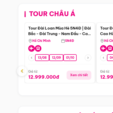
TOUR CHÂU Á
Điểm nổi bật
Tour Đài Loan Mùa Hè 5N4Đ | Đài
Tour Đ
Bắc - Đài Trung - Nam Đầu - Cao
Cao Hù
Hùng ( Bay Vn)
(Bay V
Hồ Chí Minh
5N4Đ
Hồ Ch
13/08
12/09
01/10
0
‹
Giá từ:
Giá từ:
Xem chi tiết
12.999.000đ
12.9