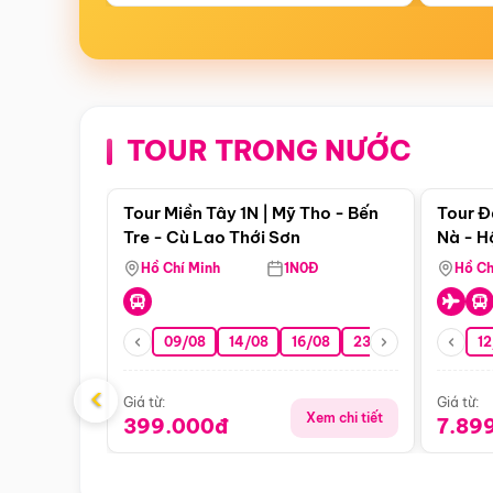
TOUR TRONG NƯỚC
Điểm nổi bật
Tour Miền Tây 1N | Mỹ Tho - Bến
Tour Đ
Tre - Cù Lao Thới Sơn
Nà - H
Nha
Hồ Chí Minh
1N0Đ
Hồ Ch
09/08
14/08
16/08
23/08
30/08
12
0
‹
Giá từ:
Giá từ:
Xem chi tiết
399.000đ
7.89