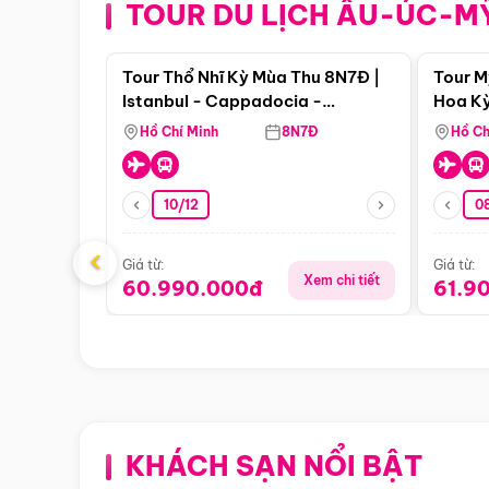
TOUR DU LỊCH ÂU-ÚC-M
Điểm nổi bật
Tour Thổ Nhĩ Kỳ Mùa Thu 8N7Đ |
Tour M
Istanbul - Cappadocia -
Hoa Kỳ
Pamukkale
Hồ Chí Minh
8N7Đ
Hồ Ch
10/12
0
‹
Giá từ:
Giá từ:
Xem chi tiết
60.990.000đ
61.9
KHÁCH SẠN NỔI BẬT