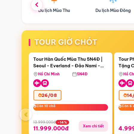
ùa Thu
Du lịch Mùa Đông
Combo Du lịch
TOUR GIỜ CHÓT
Điểm nổi bật
Còn
19 ngày 04:16:23
Còn
07 
Tour Hàn Quốc Mùa Thu 5N4Đ |
Tour P
Seoul - Everland - Đảo Nami -
Tặng C
Tặng C
Tháp Namsan (Bay Sun Phuquoc
Hôn - 
Hồ Chí Minh
5N4Đ
Hồ Ch
Airways)
26/08
14
Còn 10 chỗ
Còn 10 chỗ
Còn 6 
Còn 6 
‹
13.999.000đ
-14%
Xem chi tiết
11.999.000đ
4.99