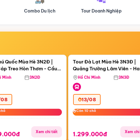
Tour Doanh Nghiệp
Du lịch Hành Hương
Điểm nổi bật
Điểm nổi
ngày 04:16:23
Còn
06 ngày 04:16:23
hú Quốc Mùa Hè 3N2Đ |
Tour Đà Lạt Mùa Hè 3N3Đ |
áp Treo Hòn Thơm - Cầu
Quảng Trường Lâm Viên - H
áp Treo Hòn Thơm
Công Viên Nước Aquatopia
Hill - Puppy Farm
í Minh
3N2Đ
Hồ Chí Minh
3N3Đ
/08
13/08
chỗ
chỗ
Còn 10 chỗ
Còn 10 chỗ
Xem chi tiết
Xem chi 
9.000đ
1.299.000đ