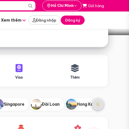
i hành
Hồ Chí Minh
Giỏ hàng
Tìm tour
tháng nào
Xem thêm
Đăng nhập
Đăng ký
Visa
Thêm
Singapore
Đài Loan
Hong Kong
Mỹ