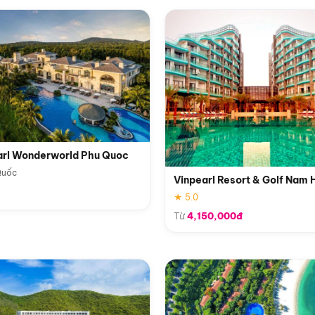
arl Wonderworld Phu Quoc
Quốc
Vinpearl Resort & Golf Nam 
★ 5.0
Từ
4,150,000đ