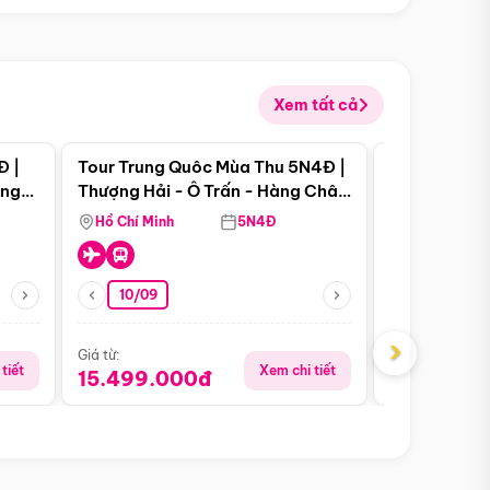
Xem tất cả
 bật
Điểm nổi bật
Đ |
Tour Trung Quôc Mùa Thu 5N4Đ |
Tour Trung
àng
Thượng Hải - Ô Trấn - Hàng Châu
| Thành Đô 
(Tour Không Shopping)
Viên Gấu Tr
Hồ Chí Minh
5N4Đ
Hồ Chí Minh
10/09
23/08
›
Giá từ:
Giá từ:
tiết
Xem chi tiết
15.499.000đ
18.990.0