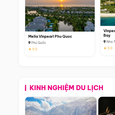
Vinpea
Bay
Melia Vinpearl Phu Quoc
Nha T
Phú Quốc
★ 5.0
★ 5.0
KINH NGHIỆM DU LỊCH