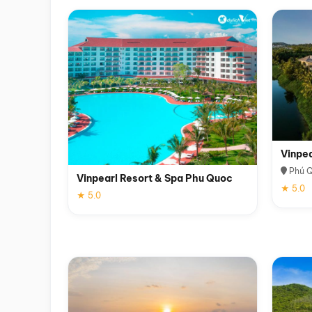
Vinpe
Phú 
Vinpearl Resort & Spa Phu Quoc
★ 5.0
★ 5.0