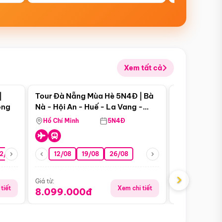
Xem tất cả
 bật
Điểm nổi bật
|
Tour Đà Nẵng Mùa Hè 5N4Đ | Bà
Tour Đà Nẵn
ong
Nà - Hội An - Huế - La Vang -
Nà - Hội An
Động Thiên Đường
Nha
Hồ Chí Minh
5N4Đ
Hồ Chí Minh
2/08
26/08
05/09
12/08
19/08
09/09
26/08
12/09
13/08
›
Giá từ:
Giá từ:
tiết
Xem chi tiết
8.099.000đ
6.899.00