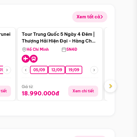
Xem tất cả
 bật
Điểm nổi bật
runei
Tour Trung Quốc 5 Ngày 4 Đêm |
Tour Trung 
Tour Hè
Thượng Hải Hiện Đại - Hàng Châu
Ân Thi - Trư
Nên Thơ - Ô Trấn Cổ Kính
Hồ Chí Minh
5N4Đ
Hồ Chí Minh
01/10
15/10
29/10
05/09
12/09
19/09
07/08
›
Giá từ:
Giá từ:
tiết
Xem chi tiết
18.990.000đ
16.990.0