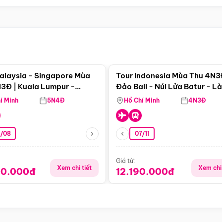
Điểm nổi bật
Điểm nổi
alaysia - Singapore Mùa
Tour Indonesia Mùa Thu 4N3
3Đ | Kuala Lumpur -
Đảo Bali - Núi Lửa Batur - L
a - Johor Baru -
Penglipuran
í Minh
5N4Đ
Hồ Chí Minh
4N3Đ
pore
3/08
07/11
Giá từ:
Xem chi tiết
Xem chi 
90.000đ
12.190.000đ