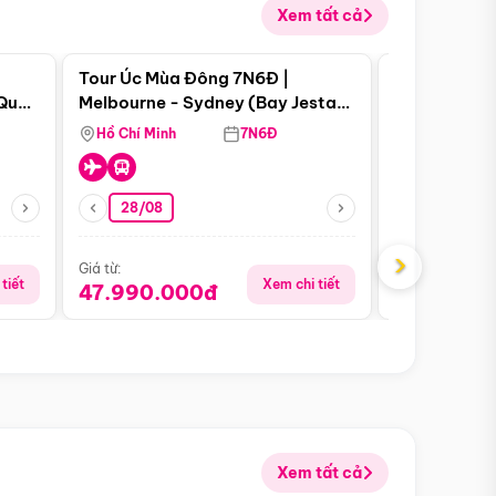
Xem tất cả
 bật
Điểm nổi bật
Tour Úc Mùa Đông 7N6Đ |
Tour Nam Ph
 Quan
Melbourne - Sydney (Bay Jestar
Cape Town -
Airways)
Bàn - Johan
Hồ Chí Minh
7N6Đ
Hồ Chí Minh
Safari - Lo
28/08
28/08
›
Giá từ:
Giá từ:
tiết
Xem chi tiết
47.990.000đ
88.900.0
Xem tất cả