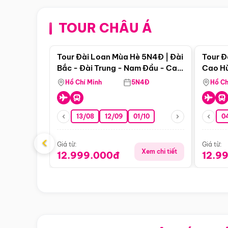
TOUR CHÂU Á
Điểm nổi bật
Tour Đài Loan Mùa Hè 5N4Đ | Đài
Tour Đ
Bắc - Đài Trung - Nam Đầu - Cao
Cao Hù
Hùng ( Bay Vn)
(Bay V
Hồ Chí Minh
5N4Đ
Hồ Ch
13/08
12/09
01/10
0
‹
Giá từ:
Giá từ:
Xem chi tiết
12.999.000đ
12.9