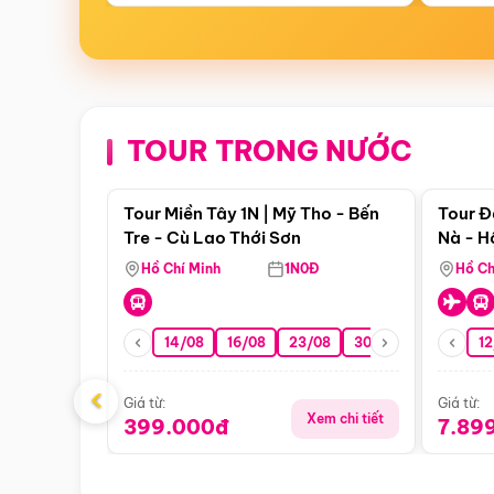
TOUR TRONG NƯỚC
Điểm nổi bật
Tour Miền Tây 1N | Mỹ Tho - Bến
Tour Đ
Tre - Cù Lao Thới Sơn
Nà - H
Nha
Hồ Chí Minh
1N0Đ
Hồ Ch
14/08
16/08
23/08
30/08
06/09
12
1
‹
Giá từ:
Giá từ:
Xem chi tiết
399.000đ
7.89