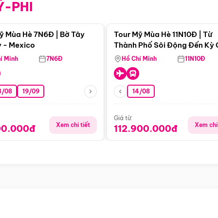
Ỹ-PHI
Điểm nổi bật
Điểm nổi
ỹ Mùa Hè 7N6Đ | Bờ Tây
Tour Mỹ Mùa Hè 11N10Đ | Từ
 - Mexico
Thành Phố Sôi Động Đến Kỳ
Thiên Nhiên Mỹ
í Minh
7N6Đ
Hồ Chí Minh
11N10Đ
8/08
19/09
14/08
Giá từ:
Xem chi tiết
Xem chi 
00.000đ
112.900.000đ