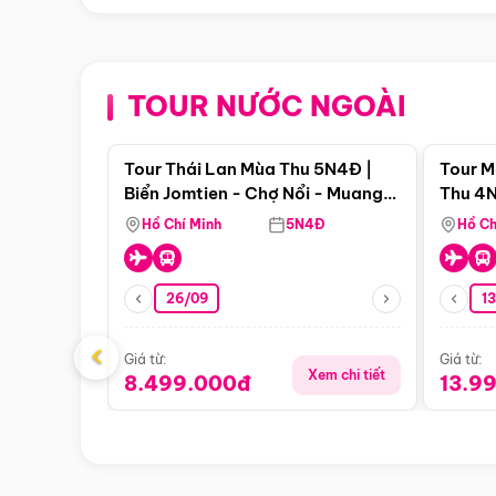
TOUR NƯỚC NGOÀI
Điểm nổi bật
Tour Thái Lan Mùa Thu 5N4Đ |
Tour M
Biển Jomtien - Chợ Nổi - Muang
Thu 4N
Boran - Suanthai
Malacc
Hồ Chí Minh
5N4Đ
Hồ Ch
Singa
26/09
1
‹
Giá từ:
Giá từ:
Xem chi tiết
8.499.000đ
13.9