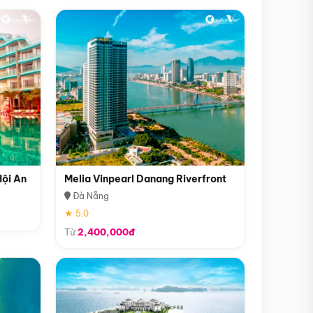
Hội An
Melia Vinpearl Danang Riverfront
Đà Nẵng
★ 5.0
Từ
2,400,000đ