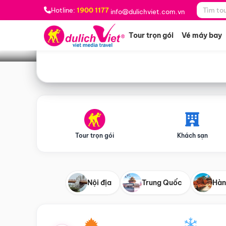
Bạn muốn đi đâu?
*
Hotline:
1900 1177
info@dulichviet.com.vn
Tour trọn gói
Vé máy bay
Tour trọn gói
Khách sạn
Nội địa
Trung Quốc
Hàn