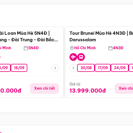
Điểm nổi bật
Điểm nổi
ài Loan Mùa Hè 5N4Đ |
Tour Brunei Mùa Hè 4N3Đ | B
ng - Đài Trung - Đài Bắc
Darussalam
j)
í Minh
5N4Đ
Hồ Chí Minh
4N3Đ
4/09
18/09
30/08
17/09
24/09
Giá từ:
Xem chi tiết
Xem chi 
90.000đ
13.999.000đ