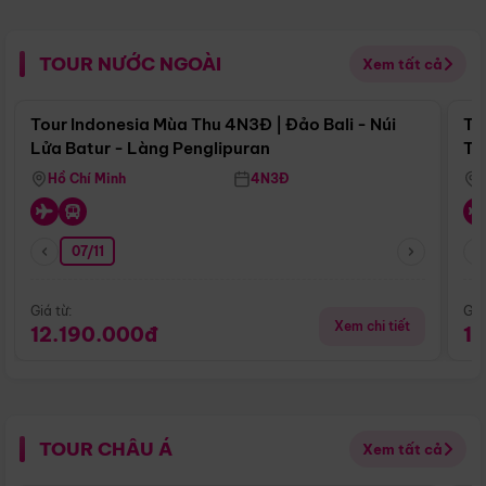
TOUR NƯỚC NGOÀI
Xem tất cả
Điểm nổi bật
Tour Indonesia Mùa Thu 4N3Đ | Đảo Bali - Núi
To
Lửa Batur - Làng Penglipuran
Tr
Hồ Chí Minh
4N3Đ
07/11
Giá từ:
Giá
Xem chi tiết
12.190.000đ
1
TOUR CHÂU Á
Xem tất cả
Điểm nổi bật