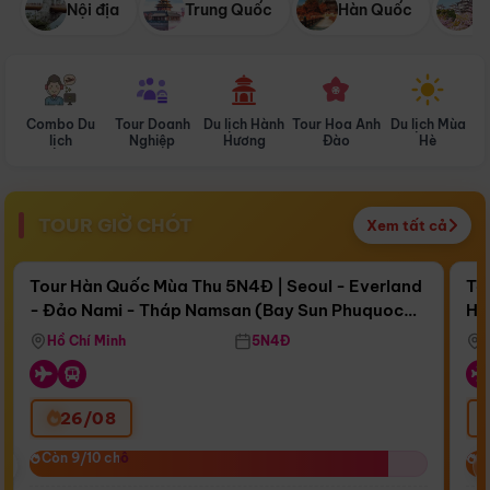
Nội địa
Trung Quốc
Hàn Quốc
N
Combo Du
Tour Doanh
Du lịch Hành
Tour Hoa Anh
Du lịch Mùa
D
lịch
Nghiệp
Hương
Đào
Hè
TOUR GIỜ CHÓT
Xem tất cả
Điểm nổi bật
Còn
16 ngày 08:11:59
Cò
Tour Hàn Quốc Mùa Thu 5N4Đ | Seoul - Everland
To
- Đảo Nami - Tháp Namsan (Bay Sun Phuquoc
Hò
Bay Sun Phuquoc Airways
Tặ
Airways)
Aq
Hồ Chí Minh
5N4Đ
26/08
‹
Còn 9/10 chỗ
Còn 9/10 chỗ
C
C