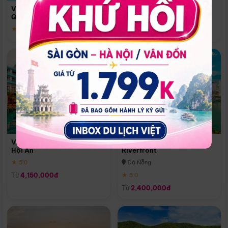
Quoc
Vinpearl Resort & Spa Phu
Phú Quốc
Quoc
★ 5.0
★ 5.0
Vinpearl Resort & Golf Nam
Melia Vinpearl Danang
Hội An
Riverfront
★ 5.0
Đà Nẵng
Từ
4,150,000đ
★ 5.0
Từ
2,400,000đ