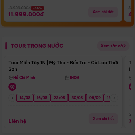
13.999.000đ
5.5
-14%
Xem chi tiết
11.999.000đ
4
TOUR TRONG NƯỚC
Xem tất cả
Điểm nổi bật
Tour Miền Tây 1N | Mỹ Tho - Bến Tre - Cù Lao Thới
To
Sơn
Hu
Hồ Chí Minh
1N0Đ
14/08
16/08
23/08
30/08
06/09
13/09
20/0
Giá
Xem chi tiết
7
Liên hệ