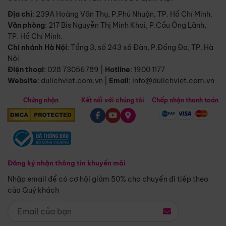
Địa chỉ
: 239A Hoàng Văn Thụ, P.Phú Nhuận, TP. Hồ Chí Minh.
Văn phòng
:
217 Bis Nguyễn Thị Minh Khai, P.Cầu Ông Lãnh,
TP. Hồ Chí Minh.
Chi nhánh Hà Nội
:
Tầng 3, số 243 xã Đàn, P.Đống Đa, TP. Hà
Nội
Điện thoại
:
028 73056789
|
Hotline
:
1900 1177
Website
:
dulichviet.com.vn
|
Email
:
info@dulichviet.com.vn
Chứng nhận
Kết nối với chúng tôi
Chấp nhận thanh toán
Đăng ký nhận thông tin khuyến mãi
Nhập email để có cơ hội giảm 50% cho chuyến đi tiếp theo
của Quý khách