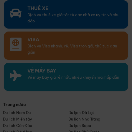
THUÊ XE
Dịch vụ thuê xe giá tốt từ các nhà xe uy tín và chu
đáo
VISA
Dịch vụ Visa nhanh, rẻ. Visa trọn gói, thủ tục đơn
giản
VÉ MÁY BAY
Vé máy bay giá rẻ nhất, nhiều khuyến mãi hấp dẫn
Trong nước
Du lịch Nam Du
Du lịch Đà Lạt
Du lịch Miền tây
Du lịch Nha Trang
Du lịch Côn Đảo
Du lịch Sapa