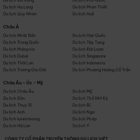
Du lịch Đà Nẵng
Du lịch Phú Quốc
Du lịch Hạ Long
Du lịch Phan Thiết
Du lịch Quy Nhơn
Du lịch Huế
Châu Á
Du lịch Nhật Bản
Du lịch Hàn Quốc
Du lịch Trung Quốc
Du lịch Tây Tạng
Du lịch Malaysia
Du lịch Đài Loan
Du lịch Dubai
Du lịch Singapore
Du lịch Thái Lan
Du lịch Indonesia
Du lịch Trương Gia Giới
Du lịch Phượng Hoàng Cổ Trấn
Châu Âu - Úc - Mỹ
Du lịch Châu Âu
Du lịch Mỹ
Du lịch Đức
Du lịch Thổ Nhĩ Kỳ
Du lịch Thụy Sĩ
Du lịch Bỉ
Du lịch Anh
Du lịch Nga
Du lịch luxembourg
Du lịch Pháp
Du lịch Hà Lan
Du lịch Ý
CÔNG TY CỔ PHẦN TRUYỀN THÔNG DU LỊCH VIỆT