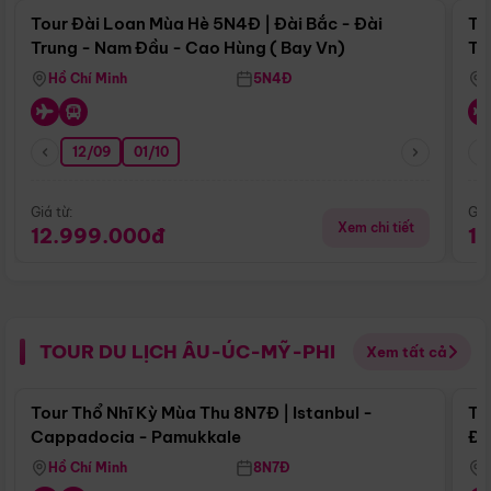
Tour Đài Loan Mùa Hè 5N4Đ | Đài Bắc - Đài
To
Trung - Nam Đầu - Cao Hùng ( Bay Vn)
Tr
Hồ Chí Minh
5N4Đ
12/09
01/10
Giá từ:
Giá
Xem chi tiết
12.999.000đ
1
TOUR DU LỊCH ÂU-ÚC-MỸ-PHI
Xem tất cả
Điểm nổi bật
Tour Thổ Nhĩ Kỳ Mùa Thu 8N7Đ | Istanbul -
To
Cappadocia - Pamukkale
Đế
Hồ Chí Minh
8N7Đ