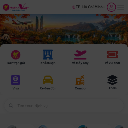
TP. Hồ Chí Minh
Tour trọn gói
Khách sạn
Vé máy bay
Vé vui chơi
Thêm
Visa
Xe đưa đón
Combo