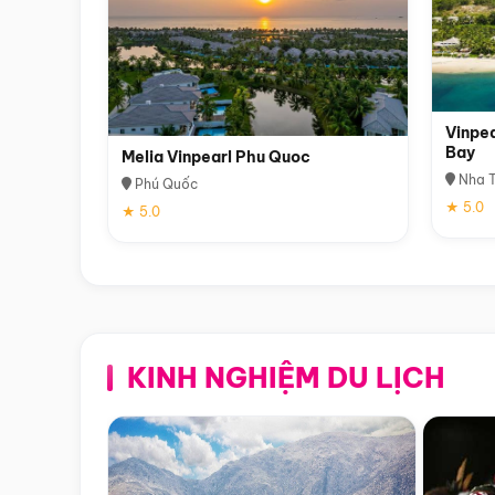
Vinpea
Bay
Melia Vinpearl Phu Quoc
Nha T
Phú Quốc
★ 5.0
★ 5.0
KINH NGHIỆM DU LỊCH