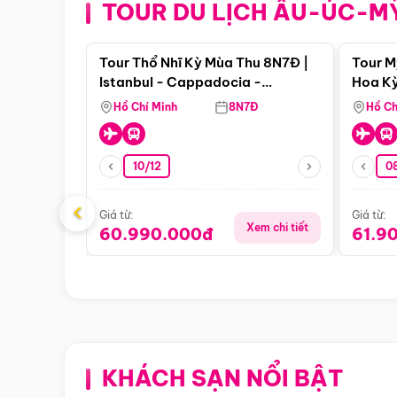
TOUR DU LỊCH ÂU-ÚC-M
Điểm nổi bật
Tour Thổ Nhĩ Kỳ Mùa Thu 8N7Đ |
Tour M
Istanbul - Cappadocia -
Hoa Kỳ
Pamukkale
Hồ Chí Minh
8N7Đ
Hồ Ch
10/12
0
‹
Giá từ:
Giá từ:
Xem chi tiết
60.990.000đ
61.9
KHÁCH SẠN NỔI BẬT