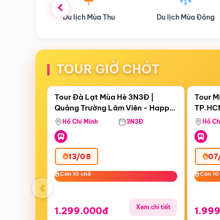
ùa Thu
Du lịch Mùa Đông
Combo Du lịch
TOUR GIỜ CHÓT
Điểm nổi bật
Còn
06 ngày 20:40:35
Còn
00 
Tour Đà Lạt Mùa Hè 3N3Đ |
Tour M
Quảng Trường Lâm Viên - Happy
TP.HCM
Hill - Puppy Farm
Thơ - 
Hồ Chí Minh
3N3Đ
Hồ Ch
Mau
13/08
07
Còn 10 chỗ
Còn 10 chỗ
Còn 10
Còn 10
‹
Xem chi tiết
1.299.000đ
1.99