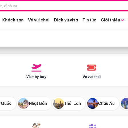
Điểm khởi hành
Tháng khở
Hồ Chí Minh
Bất kỳ 
Khách sạn
Vé vui chơi
Dịch vụ visa
Tin tức
Giới thiệu
Vé máy bay
Vé vui chơi
 Quốc
Nhật Bản
Thái Lan
Châu Âu