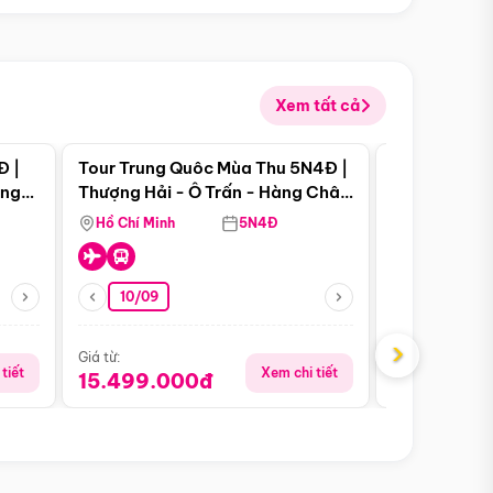
Xem tất cả
 bật
Điểm nổi bật
Đ |
Tour Trung Quôc Mùa Thu 5N4Đ |
Tour Trung
àng
Thượng Hải - Ô Trấn - Hàng Châu
| Thành Đô 
(Tour Không Shopping)
Viên Gấu Tr
Hồ Chí Minh
5N4Đ
Hồ Chí Minh
10/09
06/08
›
Giá từ:
Giá từ:
tiết
Xem chi tiết
15.499.000đ
18.990.0