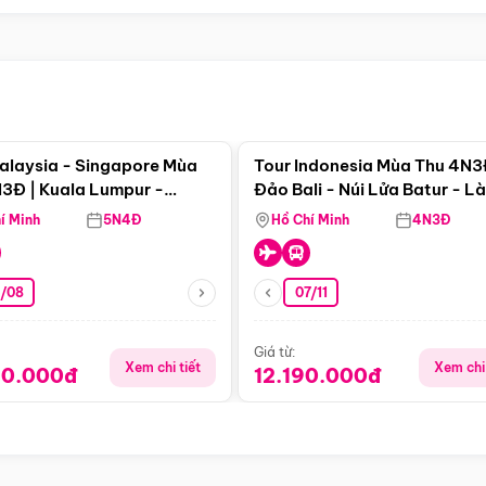
Điểm nổi bật
Điểm nổi
alaysia - Singapore Mùa
Tour Indonesia Mùa Thu 4N3
3Đ | Kuala Lumpur -
Đảo Bali - Núi Lửa Batur - L
a - Johor Baru -
Penglipuran
í Minh
5N4Đ
Hồ Chí Minh
4N3Đ
pore
3/08
07/11
Giá từ:
Xem chi tiết
Xem chi 
90.000đ
12.190.000đ