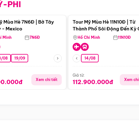
Ỹ-PHI
Điểm nổi bật
Điểm nổi
ỹ Mùa Hè 7N6Đ | Bờ Tây
Tour Mỹ Mùa Hè 11N10Đ | Từ
 - Mexico
Thành Phố Sôi Động Đến Kỳ
Thiên Nhiên Mỹ
í Minh
7N6Đ
Hồ Chí Minh
11N10Đ
8/08
19/09
14/08
Giá từ:
Xem chi tiết
Xem chi 
00.000đ
112.900.000đ