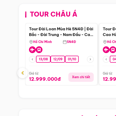
TOUR CHÂU Á
Điểm nổi bật
Tour Đài Loan Mùa Hè 5N4Đ | Đài
Tour Đ
Bắc - Đài Trung - Nam Đầu - Cao
Cao Hù
Hùng ( Bay Vn)
(Bay V
Hồ Chí Minh
5N4Đ
Hồ Ch
13/08
12/09
01/10
0
‹
Giá từ:
Giá từ:
Xem chi tiết
12.999.000đ
12.9