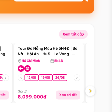
Xem tất cả
 bật
Điểm nổi bật
|
Tour Đà Nẵng Mùa Hè 5N4Đ | Bà
Tour Phú Qu
ong
Nà - Hội An - Huế - La Vang -
World - Vin
Động Thiên Đường
Hòn Thơm
Hồ Chí Minh
5N4Đ
Hồ Chí Minh
19/08
22/08
26/08
12/08
19/08
05/09
26/08
09/09
09/08
›
Giá từ:
Giá từ:
tiết
Xem chi tiết
8.099.000đ
5.899.00