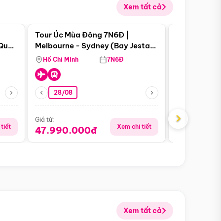
Xem tất cả
 bật
Điểm nổi bật
Tour Úc Mùa Đông 7N6Đ |
Tour Nam Ph
 Quan
Melbourne - Sydney (Bay Jestar
Cape Town -
Airways)
Bàn - Johan
Hồ Chí Minh
7N6Đ
Hồ Chí Minh
Safari - Lo
28/08
28/08
›
Giá từ:
Giá từ:
tiết
Xem chi tiết
47.990.000đ
88.900.0
Xem tất cả