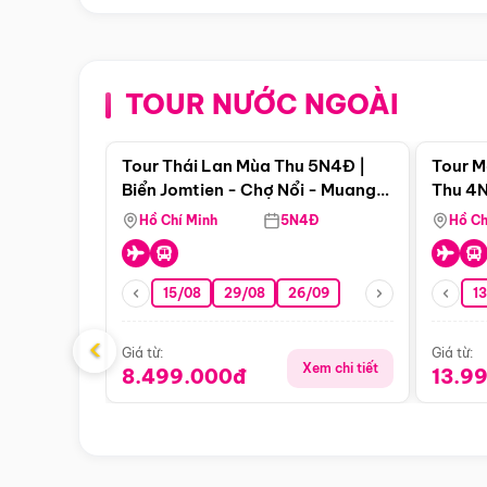
TOUR NƯỚC NGOÀI
Điểm nổi bật
Tour Thái Lan Mùa Thu 5N4Đ |
Tour M
Biển Jomtien - Chợ Nổi - Muang
Thu 4N
Boran - Suanthai
Malacc
Hồ Chí Minh
5N4Đ
Hồ Ch
Singa
15/08
29/08
26/09
1
‹
Giá từ:
Giá từ:
Xem chi tiết
8.499.000đ
13.9