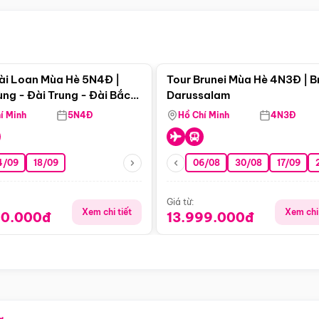
Điểm nổi bật
Điểm nổi
ài Loan Mùa Hè 5N4Đ |
Tour Brunei Mùa Hè 4N3Đ | B
ng - Đài Trung - Đài Bắc
Darussalam
j)
í Minh
5N4Đ
Hồ Chí Minh
4N3Đ
4/09
18/09
06/08
30/08
17/09
Giá từ:
Xem chi tiết
Xem chi 
90.000đ
13.999.000đ