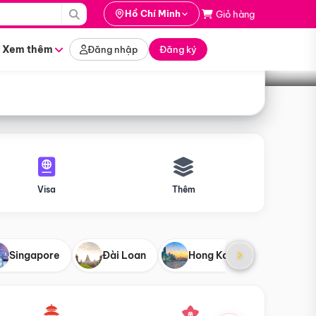
i hành
Hồ Chí Minh
Giỏ hàng
Tìm tour
tháng nào
Xem thêm
Đăng nhập
Đăng ký
Visa
Thêm
Singapore
Đài Loan
Hong Kong
Mỹ