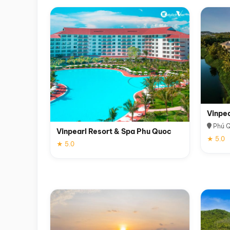
Vinpe
Phú 
Vinpearl Resort & Spa Phu Quoc
★ 5.0
★ 5.0