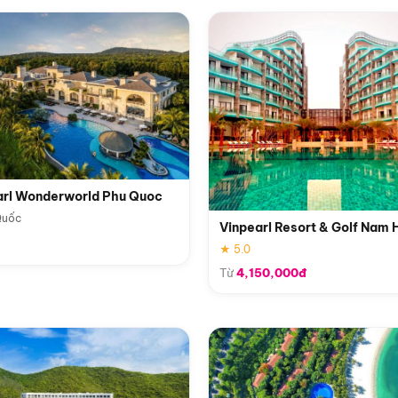
arl Wonderworld Phu Quoc
Quốc
Vinpearl Resort & Golf Nam 
★ 5.0
Từ
4,150,000đ