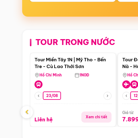
TOUR TRONG NƯỚC
Điểm nổi bật
Tour Miền Tây 1N | Mỹ Tho - Bến
Tour Đ
Tre - Cù Lao Thới Sơn
Nà - H
Nha
Hồ Chí Minh
1N0Đ
Hồ Ch
23/08
12
‹
Giá từ:
Xem chi tiết
7.89
Liên hệ