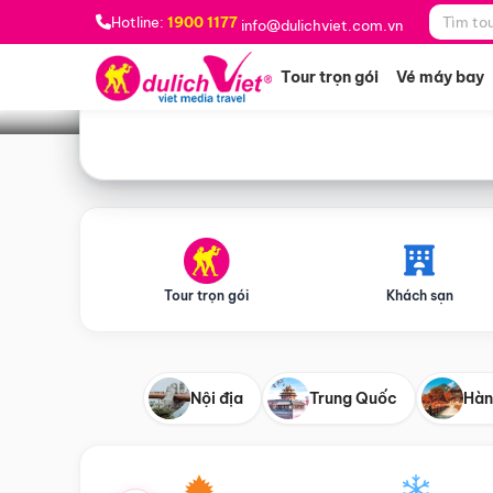
Bạn muốn đi đâu?
*
Hotline:
1900 1177
info@dulichviet.com.vn
Tour trọn gói
Vé máy bay
Tour trọn gói
Khách sạn
Nội địa
Trung Quốc
Hàn