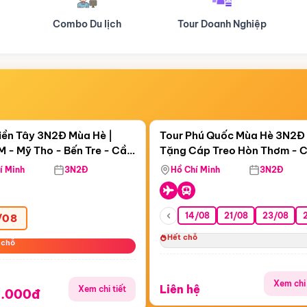
Tour Doanh Nghiệp
Du lịch Hành Hương
Điểm nổi bật
Điểm nổi
ngày 20:40:35
Còn
20:40:33
iền Tây 3N2Đ Mùa Hè |
Tour Phú Quốc Mùa Hè 3N2Đ 
 - Mỹ Tho - Bến Tre - Cần
Tặng Cáp Treo Hòn Thơm - 
Sóc Trăng - Bạc Liêu - Cà
Hôn - Công Viên Nước Aquat
í Minh
3N2Đ
Hồ Chí Minh
3N2Đ
14/08
21/08
23/08
/08
Hết chỗ
 chỗ
 chỗ
Xem chi 
Liên hệ
Xem chi tiết
9.000đ