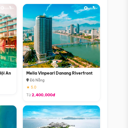
Hội An
Melia Vinpearl Danang Riverfront
Đà Nẵng
★ 5.0
Từ
2,400,000đ