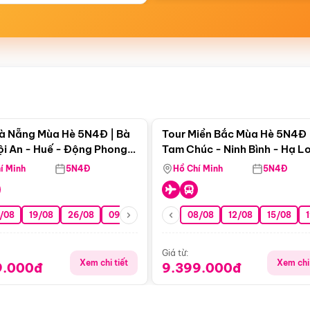
Điểm nổi bật
Điểm nổi
à Nẵng Mùa Hè 5N4Đ | Bà
Tour Miền Bắc Mùa Hè 5N4Đ 
ội An - Huế - Động Phong
Tam Chúc - Ninh Bình - Hạ L
í Minh
5N4Đ
Hồ Chí Minh
5N4Đ
/08
19/08
26/08
09/09
16/09
08/08
23/09
12/08
30/09
15/08
07/10
Giá từ:
Xem chi tiết
Xem chi 
9.000đ
9.399.000đ