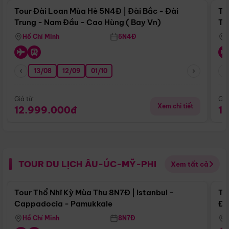
Tour Đài Loan Mùa Hè 5N4Đ | Đài Bắc - Đài
To
Trung - Nam Đầu - Cao Hùng ( Bay Vn)
Tr
Hồ Chí Minh
5N4Đ
13/08
12/09
01/10
Giá từ:
Giá
Xem chi tiết
12.999.000đ
1
TOUR DU LỊCH ÂU-ÚC-MỸ-PHI
Xem tất cả
Điểm nổi bật
Tour Thổ Nhĩ Kỳ Mùa Thu 8N7Đ | Istanbul -
To
Cappadocia - Pamukkale
Đế
Hồ Chí Minh
8N7Đ