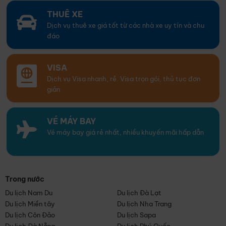
THUÊ XE
Dịch vụ thuê xe giá tốt từ các nhà xe uy tín và chu
đáo
VISA
Dịch vụ Visa nhanh, rẻ. Visa trọn gói, thủ tục đơn
giản
VÉ MÁY BAY
Vé máy bay giá rẻ nhất, nhiều khuyến mãi hấp dẫn
Trong nước
Du lịch Nam Du
Du lịch Đà Lạt
Du lịch Miền tây
Du lịch Nha Trang
Du lịch Côn Đảo
Du lịch Sapa