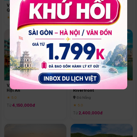
Quoc
Vinpearl Resort & Spa Phu
Phú Quốc
Quoc
★ 5.0
★ 5.0
Vinpearl Resort & Golf Nam
Melia Vinpearl Danang
Hội An
Riverfront
★ 5.0
Đà Nẵng
Từ
4,150,000đ
★ 5.0
Từ
2,400,000đ