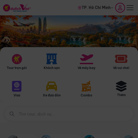
TP. Hồ Chí Minh
Tour trọn gói
Khách sạn
Vé máy bay
Vé vui chơi
Thêm
Visa
Xe đưa đón
Combo