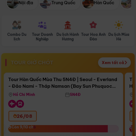
Nội địa
Trung Quốc
Hàn Quốc
N
Combo Du
Tour Doanh
Du lịch Hành
Tour Hoa Anh
Du lịch Mùa
D
lịch
Nghiệp
Hương
Đào
Hè
TOUR GIỜ CHÓT
Xem tất cả
Điểm nổi bật
Còn
17 ngày 12:29:50
Cò
Tour Hàn Quốc Mùa Thu 5N4Đ | Seoul - Everland
To
- Đảo Nami - Tháp Namsan (Bay Sun Phuquoc
Hò
Bay Sun Phuquoc Airways
Tặ
Airways)
Aq
Hồ Chí Minh
5N4Đ
26/08
‹
Còn 9/10 chỗ
Còn 9/10 chỗ
C
C