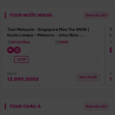
TOUR NƯỚC NGOÀI
Xem tất cả
Điểm nổi bật
Tour Malaysia - Singapore Mùa Thu 4N3Đ |
To
Kuala Lumpur - Malacca - Johor Baru -
Lử
Singapore
Hồ Chí Minh
5N4Đ
13/08
Giá từ:
Giá
Xem chi tiết
13.990.000đ
1
TOUR CHÂU Á
Xem tất cả
Điểm nổi bật