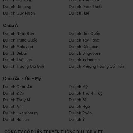
Du lịch Đà Nẵng
Du lịch Phú Quốc
Du lịch Hạ Long
Du lịch Phan Thiết
Du lịch Quy Nhơn
Du lịch Huế
Châu Á
Du lịch Nhật Bản
Du lịch Hàn Quốc
Du lịch Trung Quốc
Du lịch Tây Tạng
Du lịch Malaysia
Du lịch Đài Loan
Du lịch Dubai
Du lịch Singapore
Du lịch Thái Lan
Du lịch Indonesia
Du lịch Trương Gia Giới
Du lịch Phượng Hoàng Cổ Trấn
Châu Âu - Úc - Mỹ
Du lịch Châu Âu
Du lịch Mỹ
Du lịch Đức
Du lịch Thổ Nhĩ Kỳ
Du lịch Thụy Sĩ
Du lịch Bỉ
Du lịch Anh
Du lịch Nga
Du lịch luxembourg
Du lịch Pháp
Du lịch Hà Lan
Du lịch Ý
CÔNG TY CỔ PHẦN TRUYỀN THÔNG DU LỊCH VIỆT