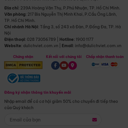
Địa chỉ
: 239A Hoàng Văn Thụ, P.Phú Nhuận, TP. Hồ Chí Minh.
Văn phòng
:
217 Bis Nguyễn Thị Minh Khai, P.Cầu Ông Lãnh,
TP. Hồ Chí Minh.
Chi nhánh Hà Nội
:
Tầng 3, số 243 xã Đàn, P.Đống Đa, TP. Hà
Nội
Điện thoại
:
028 73056789
|
Hotline
:
1900 1177
Website
:
dulichviet.com.vn
|
Email
:
info@dulichviet.com.vn
Chứng nhận
Kết nối với chúng tôi
Chấp nhận thanh toán
Đăng ký nhận thông tin khuyến mãi
Nhập email để có cơ hội giảm 50% cho chuyến đi tiếp theo
của Quý khách