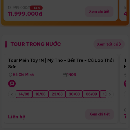
13.999.000đ
5.5
-14%
Xem chi tiết
11.999.000đ
4
TOUR TRONG NƯỚC
Xem tất cả
Điểm nổi bật
Tour Miền Tây 1N | Mỹ Tho - Bến Tre - Cù Lao Thới
To
Sơn
Hu
Hồ Chí Minh
1N0Đ
14/08
16/08
23/08
30/08
06/09
13/09
20/0
Giá
Xem chi tiết
7
Liên hệ