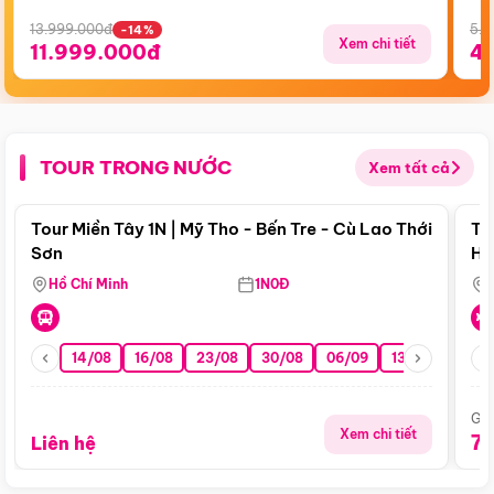
13.999.000đ
5.5
-14%
Xem chi tiết
11.999.000đ
4
TOUR TRONG NƯỚC
Xem tất cả
Điểm nổi bật
Tour Miền Tây 1N | Mỹ Tho - Bến Tre - Cù Lao Thới
To
Sơn
Hu
Hồ Chí Minh
1N0Đ
14/08
16/08
23/08
30/08
06/09
13/09
20/0
Giá
Xem chi tiết
7
Liên hệ