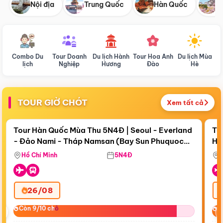
Nội địa
Trung Quốc
Hàn Quốc
N
Combo Du
Tour Doanh
Du lịch Hành
Tour Hoa Anh
Du lịch Mùa
D
lịch
Nghiệp
Hương
Đào
Hè
TOUR GIỜ CHÓT
Xem tất cả
Điểm nổi bật
Còn
17 ngày 17:29:21
Cò
Tour Hàn Quốc Mùa Thu 5N4Đ | Seoul - Everland
To
- Đảo Nami - Tháp Namsan (Bay Sun Phuquoc
Hò
Bay Sun Phuquoc Airways
Tặ
Airways)
Aq
Hồ Chí Minh
5N4Đ
26/08
‹
Còn 9/10 chỗ
Còn 9/10 chỗ
C
C