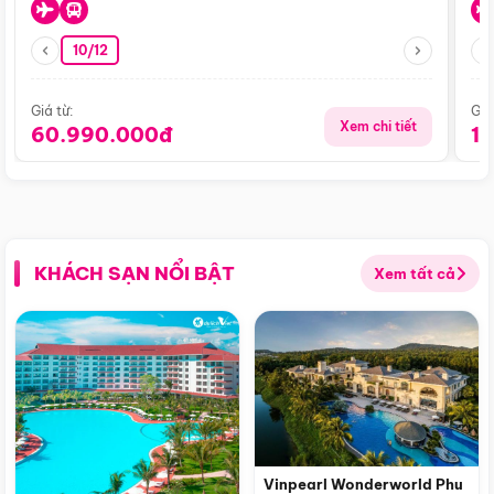
10/12
Giá từ:
Giá
Xem chi tiết
60.990.000đ
1
KHÁCH SẠN NỔI BẬT
Xem tất cả
Vinpearl Wonderworld Phu