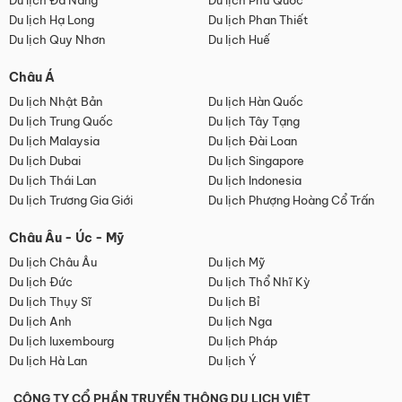
Du lịch Đà Nẵng
Du lịch Phú Quốc
Du lịch Hạ Long
Du lịch Phan Thiết
Du lịch Quy Nhơn
Du lịch Huế
Châu Á
Du lịch Nhật Bản
Du lịch Hàn Quốc
Du lịch Trung Quốc
Du lịch Tây Tạng
Du lịch Malaysia
Du lịch Đài Loan
Du lịch Dubai
Du lịch Singapore
Du lịch Thái Lan
Du lịch Indonesia
Du lịch Trương Gia Giới
Du lịch Phượng Hoàng Cổ Trấn
Châu Âu - Úc - Mỹ
Du lịch Châu Âu
Du lịch Mỹ
Du lịch Đức
Du lịch Thổ Nhĩ Kỳ
Du lịch Thụy Sĩ
Du lịch Bỉ
Du lịch Anh
Du lịch Nga
Du lịch luxembourg
Du lịch Pháp
Du lịch Hà Lan
Du lịch Ý
CÔNG TY CỔ PHẦN TRUYỀN THÔNG DU LỊCH VIỆT