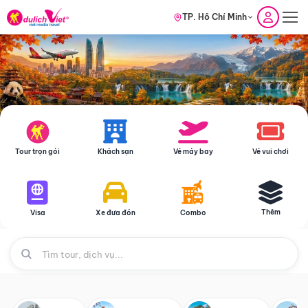
TP. Hồ Chí Minh
Tour trọn gói
Khách sạn
Vé máy bay
Vé vui chơi
Thêm
Visa
Xe đưa đón
Combo