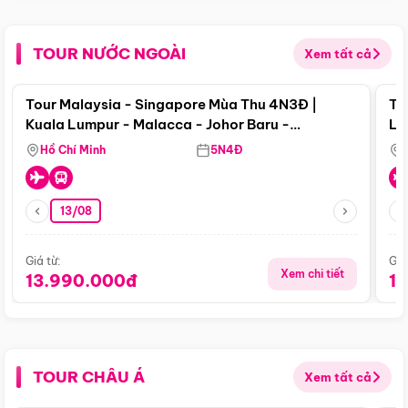
TOUR NƯỚC NGOÀI
Xem tất cả
Điểm nổi bật
Tour Malaysia - Singapore Mùa Thu 4N3Đ |
To
Kuala Lumpur - Malacca - Johor Baru -
Lử
Singapore
Hồ Chí Minh
5N4Đ
13/08
Giá từ:
Giá
Xem chi tiết
13.990.000đ
1
TOUR CHÂU Á
Xem tất cả
Điểm nổi bật