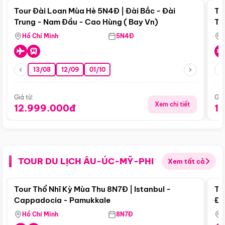
Tour Đài Loan Mùa Hè 5N4Đ | Đài Bắc - Đài
To
Trung - Nam Đầu - Cao Hùng ( Bay Vn)
Tr
Hồ Chí Minh
5N4Đ
13/08
12/09
01/10
Giá từ:
Giá
Xem chi tiết
12.999.000đ
1
TOUR DU LỊCH ÂU-ÚC-MỸ-PHI
Xem tất cả
Điểm nổi bật
Tour Thổ Nhĩ Kỳ Mùa Thu 8N7Đ | Istanbul -
To
Cappadocia - Pamukkale
Đế
Hồ Chí Minh
8N7Đ