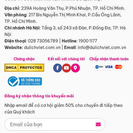
Địa chỉ
: 239A Hoàng Văn Thụ, P.Phú Nhuận, TP. Hồ Chí Minh.
Văn phòng
:
217 Bis Nguyễn Thị Minh Khai, P.Cầu Ông Lãnh,
TP. Hồ Chí Minh.
Chi nhánh Hà Nội
:
Tầng 3, số 243 xã Đàn, P.Đống Đa, TP. Hà
Nội
Điện thoại
:
028 73056789
|
Hotline
:
1900 1177
Website
:
dulichviet.com.vn
|
Email
:
info@dulichviet.com.vn
Chứng nhận
Kết nối với chúng tôi
Chấp nhận thanh toán
Đăng ký nhận thông tin khuyến mãi
Nhập email để có cơ hội giảm 50% cho chuyến đi tiếp theo
của Quý khách