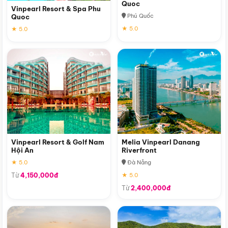
Quoc
Vinpearl Resort & Spa Phu
Phú Quốc
Quoc
★ 5.0
★ 5.0
Vinpearl Resort & Golf Nam
Melia Vinpearl Danang
Hội An
Riverfront
★ 5.0
Đà Nẵng
Từ
4,150,000đ
★ 5.0
Từ
2,400,000đ