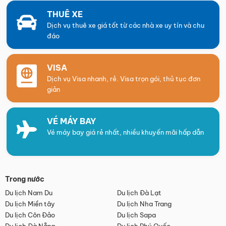
THUÊ XE
Dịch vụ thuê xe giá tốt từ các nhà xe uy tín và chu
đáo
VISA
Dịch vụ Visa nhanh, rẻ. Visa trọn gói, thủ tục đơn
giản
VÉ MÁY BAY
Vé máy bay giá rẻ nhất, nhiều khuyến mãi hấp dẫn
Trong nước
Du lịch Nam Du
Du lịch Đà Lạt
Du lịch Miền tây
Du lịch Nha Trang
Du lịch Côn Đảo
Du lịch Sapa