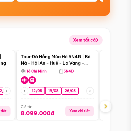
Xem tất cả
 bật
Điểm nổi bật
|
Tour Đà Nẵng Mùa Hè 5N4Đ | Bà
Tour Đà Nẵn
ong
Nà - Hội An - Huế - La Vang -
Nà - Hội An
Động Thiên Đường
Nha
Hồ Chí Minh
5N4Đ
Hồ Chí Minh
2/08
26/08
05/09
12/08
19/08
09/09
26/08
12/09
13/08
›
Giá từ:
Giá từ:
tiết
Xem chi tiết
8.099.000đ
6.899.00