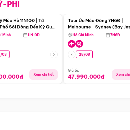
Ỹ-PHI
Điểm nổi bật
Điểm nổi
ỹ Mùa Hè 11N10Đ | Từ
Tour Úc Mùa Đông 7N6Đ |
Phố Sôi Động Đến Kỳ Quan
Melbourne - Sydney (Bay Je
Nhiên Mỹ
Airways)
í Minh
11N10Đ
Hồ Chí Minh
7N6Đ
4/08
28/08
Giá từ:
Xem chi tiết
Xem chi 
900.000đ
47.990.000đ