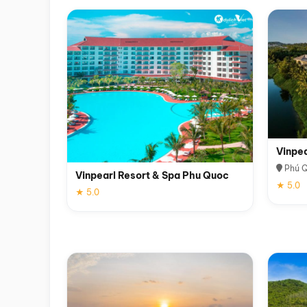
Vinpe
Phú 
Vinpearl Resort & Spa Phu Quoc
★ 5.0
★ 5.0