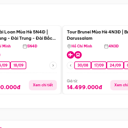
Điểm nổi bật
Điểm nổi
ài Loan Mùa Hè 5N4Đ |
Tour Brunei Mùa Hè 4N3Đ | B
ng - Đài Trung - Đài Bắc
Darussalam
j)
í Minh
5N4Đ
Hồ Chí Minh
4N3Đ
4/09
18/09
30/08
17/09
24/09
Giá từ:
Xem chi tiết
Xem chi 
90.000đ
14.499.000đ