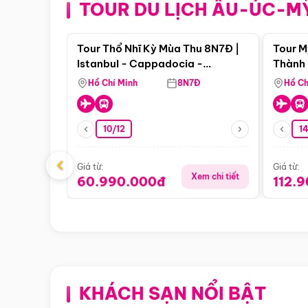
TOUR DU LỊCH ÂU-ÚC-M
Điểm nổi bật
Tour Thổ Nhĩ Kỳ Mùa Thu 8N7Đ |
Tour M
Istanbul - Cappadocia -
Thành 
Pamukkale
Thiên 
Hồ Chí Minh
8N7Đ
Hồ Ch
10/12
1
‹
Giá từ:
Giá từ:
Xem chi tiết
60.990.000đ
112.
KHÁCH SẠN NỔI BẬT