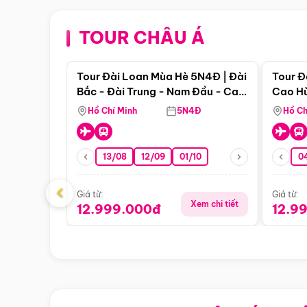
TOUR CHÂU Á
Điểm nổi bật
Tour Đài Loan Mùa Hè 5N4Đ | Đài
Tour Đ
Bắc - Đài Trung - Nam Đầu - Cao
Cao Hù
Hùng ( Bay Vn)
(Bay V
Hồ Chí Minh
5N4Đ
Hồ Ch
13/08
12/09
01/10
0
‹
Giá từ:
Giá từ:
Xem chi tiết
12.999.000đ
12.9