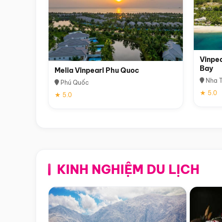
Vinpea
Bay
Melia Vinpearl Phu Quoc
Nha T
Phú Quốc
★ 5.0
★ 5.0
KINH NGHIỆM DU LỊCH