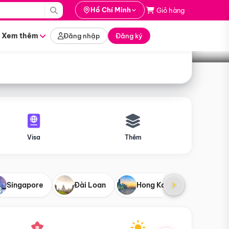
i hành
Hồ Chí Minh
Giỏ hàng
Tìm tour
tháng nào
Xem thêm
Đăng nhập
Đăng ký
Visa
Thêm
Singapore
Đài Loan
Hong Kong
Mỹ