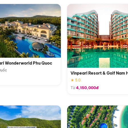
arl Wonderworld Phu Quoc
Quốc
Vinpearl Resort & Golf Nam 
★ 5.0
Từ
4,150,000đ