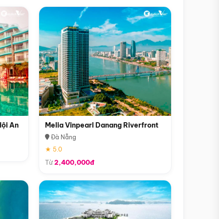
Hội An
Melia Vinpearl Danang Riverfront
Đà Nẵng
★ 5.0
Từ
2,400,000đ