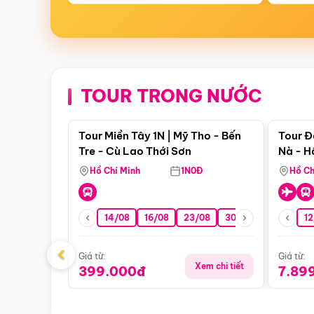
TOUR TRONG NƯỚC
Điểm nổi bật
Tour Miền Tây 1N | Mỹ Tho - Bến
Tour Đ
Tre - Cù Lao Thới Sơn
Nà - H
Nha
Hồ Chí Minh
1N0Đ
Hồ Ch
14/08
16/08
23/08
30/08
06/09
12
1
‹
Giá từ:
Giá từ:
Xem chi tiết
399.000đ
7.89