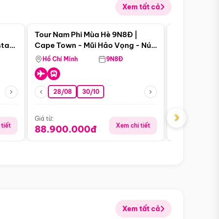
Xem tất cả
 bật
Điểm nổi bật
Tour Nam Phi Mùa Hè 9N8Đ |
Tour Mỹ Mùa
star
Cape Town - Mũi Hảo Vọng - Núi
Hoa Kỳ - Me
Bàn - Johannesburg - Pretoria -
Hồ Chí Minh
9N8Đ
Hồ Chí Minh
Safari - Lodge
28/08
30/10
29/08
›
Giá từ:
Giá từ:
tiết
Xem chi tiết
88.900.000đ
59.900.
Xem tất cả