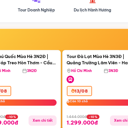
Du lịch Hành Hương
Tour Hoa Anh Đào
Điểm nổi bật
Điểm nổi
ngày 06:28:19
Còn
05 ngày 06:28:19
hú Quốc Mùa Hè 3N2Đ |
Tour Đà Lạt Mùa Hè 3N3Đ |
áp Treo Hòn Thơm - Cầu
Quảng Trường Lâm Viên - H
áp Treo Hòn Thơm
Công Viên Nước Aquatopia
Hill - Puppy Farm
í Minh
3N2Đ
Hồ Chí Minh
3N3Đ
/08
13/08
chỗ
chỗ
Còn 10 chỗ
Còn 10 chỗ
00đ
1.444.000đ
-10%
-10%
Xem chi tiết
Xem chi 
9.000đ
1.299.000đ