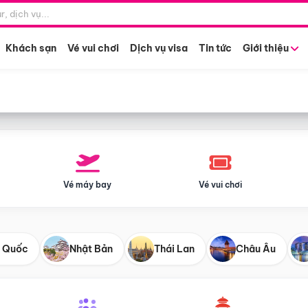
Điểm khởi hành
Tháng khở
Hồ Chí Minh
Bất kỳ 
Khách sạn
Vé vui chơi
Dịch vụ visa
Tin tức
Giới thiệu
Vé máy bay
Vé vui chơi
 Quốc
Nhật Bản
Thái Lan
Châu Âu