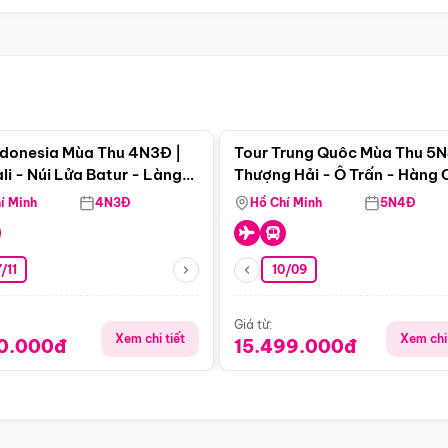
Điểm nổi bật
Điểm nổi
ndonesia Mùa Thu 4N3Đ |
Tour Trung Quôc Mùa Thu 5N
li - Núi Lửa Batur - Làng
Thượng Hải - Ô Trấn - Hàng
puran
(Tour Không Shopping)
í Minh
4N3Đ
Hồ Chí Minh
5N4Đ
/11
10/09
Giá từ:
Xem chi tiết
Xem chi 
90.000đ
15.499.000đ