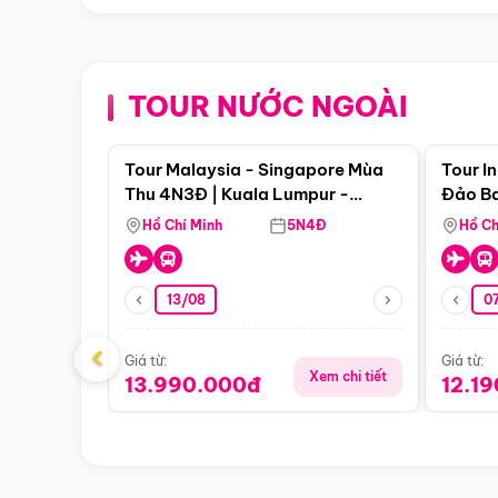
TOUR NƯỚC NGOÀI
Điểm nổi bật
Tour Malaysia - Singapore Mùa
Tour I
Thu 4N3Đ | Kuala Lumpur -
Đảo Ba
Malacca - Johor Baru -
Pengli
Hồ Chí Minh
5N4Đ
Hồ Ch
Singapore
13/08
07
‹
Giá từ:
Giá từ:
Xem chi tiết
13.990.000đ
12.1