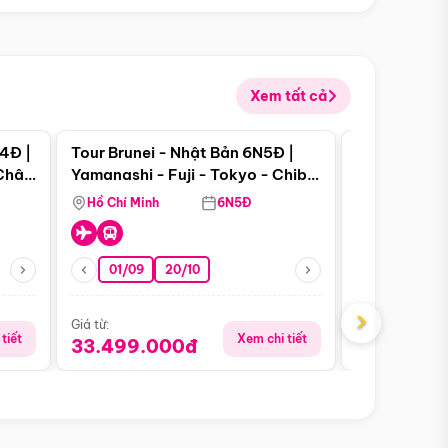
Xem tất cả
 bật
Điểm nổi bật
4Đ |
Tour Brunei - Nhật Bản 6N5Đ |
Tour Campu
 Châu
Yamanashi - Fuji - Tokyo - Chiba
Siem Reap -
- Freeday
Hồ Chí Minh
6N5Đ
Hồ Chí Minh
01/09
20/10
13/08
›
Giá từ:
Giá từ:
tiết
Xem chi tiết
33.499.000đ
5.650.00