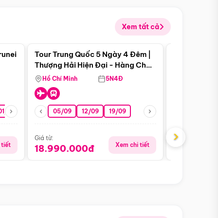
Xem tất cả
 bật
Điểm nổi bật
runei
Tour Trung Quốc 5 Ngày 4 Đêm |
Tour Trung 
Tour Hè
Thượng Hải Hiện Đại - Hàng Châu
Ân Thi - Trư
Nên Thơ - Ô Trấn Cổ Kính
Hồ Chí Minh
5N4Đ
Hồ Chí Minh
01/10
15/10
29/10
05/09
12/09
19/09
16/08
›
Giá từ:
Giá từ:
tiết
Xem chi tiết
18.990.000đ
16.990.0