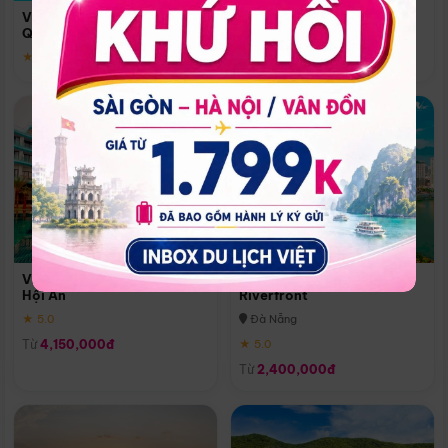
Quoc
Vinpearl Resort & Spa Phu
Phú Quốc
Quoc
★ 5.0
★ 5.0
Vinpearl Resort & Golf Nam
Melia Vinpearl Danang
Hội An
Riverfront
★ 5.0
Đà Nẵng
Từ
4,150,000đ
★ 5.0
Từ
2,400,000đ