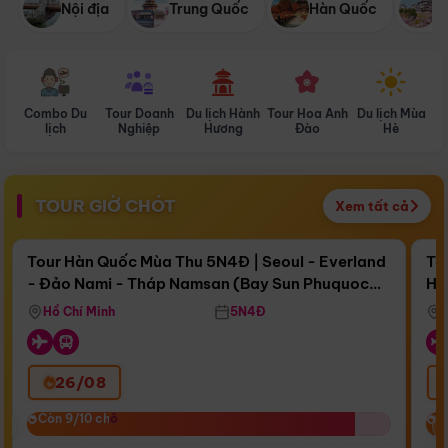
Nội địa
Trung Quốc
Hàn Quốc
N
Combo Du
Tour Doanh
Du lịch Hành
Tour Hoa Anh
Du lịch Mùa
D
lịch
Nghiệp
Hương
Đào
Hè
TOUR GIỜ CHÓT
Xem tất cả
Điểm nổi bật
Còn
16 ngày 18:12:49
Cò
Tour Hàn Quốc Mùa Thu 5N4Đ | Seoul - Everland
To
- Đảo Nami - Tháp Namsan (Bay Sun Phuquoc
Hò
Bay Sun Phuquoc Airways
Tặ
Airways)
Aq
Hồ Chí Minh
5N4Đ
26/08
‹
Còn 9/10 chỗ
Còn 9/10 chỗ
C
C