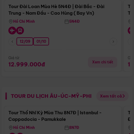
Tour Đài Loan Mùa Hè 5N4Đ | Đài Bắc - Đài
To
Trung - Nam Đầu - Cao Hùng ( Bay Vn)
Tr
Hồ Chí Minh
5N4Đ
12/09
01/10
Giá từ:
Giá
Xem chi tiết
12.999.000đ
1
TOUR DU LỊCH ÂU-ÚC-MỸ-PHI
Xem tất cả
Điểm nổi bật
Tour Thổ Nhĩ Kỳ Mùa Thu 8N7Đ | Istanbul -
To
Cappadocia - Pamukkale
Đế
Hồ Chí Minh
8N7Đ