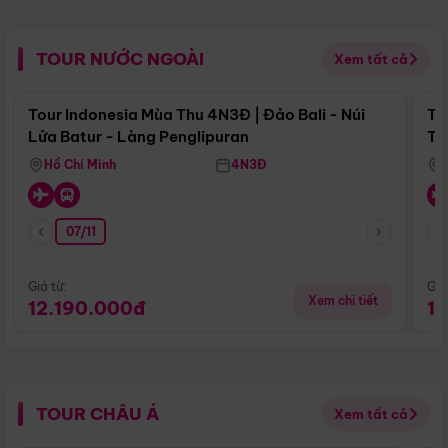
TOUR NƯỚC NGOÀI
Xem tất cả
Điểm nổi bật
Tour Indonesia Mùa Thu 4N3Đ | Đảo Bali - Núi
To
Lửa Batur - Làng Penglipuran
Tr
Hồ Chí Minh
4N3Đ
07/11
Giá từ:
Giá
Xem chi tiết
12.190.000đ
1
TOUR CHÂU Á
Xem tất cả
Điểm nổi bật