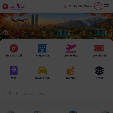
TP. Hồ Chí Minh
Tour trọn gói
Khách sạn
Vé máy bay
Vé vui chơi
Thêm
Visa
Xe đưa đón
Combo