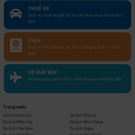
THUÊ XE
Dịch vụ thuê xe giá tốt từ các nhà xe uy tín và chu
đáo
VISA
Dịch vụ Visa nhanh, rẻ. Visa trọn gói, thủ tục đơn
giản
VÉ MÁY BAY
Vé máy bay giá rẻ nhất, nhiều khuyến mãi hấp dẫn
Trong nước
Du lịch Nam Du
Du lịch Đà Lạt
Du lịch Miền tây
Du lịch Nha Trang
Du lịch Côn Đảo
Du lịch Sapa