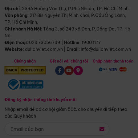
Địa chỉ
: 239A Hoàng Văn Thụ, P.Phú Nhuận, TP. Hồ Chí Minh.
Văn phòng
:
217 Bis Nguyễn Thị Minh Khai, P.Cầu Ông Lãnh,
TP. Hồ Chí Minh.
Chi nhánh Hà Nội
:
Tầng 3, số 243 xã Đàn, P.Đống Đa, TP. Hà
Nội
Điện thoại
:
028 73056789
|
Hotline
:
1900 1177
Website
:
dulichviet.com.vn
|
Email
:
info@dulichviet.com.vn
Chứng nhận
Kết nối với chúng tôi
Chấp nhận thanh toán
Đăng ký nhận thông tin khuyến mãi
Nhập email để có cơ hội giảm 50% cho chuyến đi tiếp theo
của Quý khách