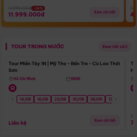
13.999.000đ
5.5
-14%
Xem chi tiết
11.999.000đ
4
TOUR TRONG NƯỚC
Xem tất cả
Điểm nổi bật
Tour Miền Tây 1N | Mỹ Tho - Bến Tre - Cù Lao Thới
To
Sơn
Hu
Hồ Chí Minh
1N0Đ
14/08
16/08
23/08
30/08
06/09
13/09
20/0
Giá
Xem chi tiết
7
Liên hệ