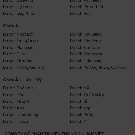
Du lịch Đà Nẵng
Du lịch Phú Quốc
Du lịch Hạ Long
Du lịch Phan Thiết
Du lịch Quy Nhơn
Du lịch Huế
Châu Á
Du lịch Nhật Bản
Du lịch Hàn Quốc
Du lịch Trung Quốc
Du lịch Tây Tạng
Du lịch Malaysia
Du lịch Đài Loan
Du lịch Dubai
Du lịch Singapore
Du lịch Thái Lan
Du lịch Indonesia
Du lịch Trương Gia Giới
Du lịch Phượng Hoàng Cổ Trấn
Châu Âu - Úc - Mỹ
Du lịch Châu Âu
Du lịch Mỹ
Du lịch Đức
Du lịch Thổ Nhĩ Kỳ
Du lịch Thụy Sĩ
Du lịch Bỉ
Du lịch Anh
Du lịch Nga
Du lịch luxembourg
Du lịch Pháp
Du lịch Hà Lan
Du lịch Ý
CÔNG TY CỔ PHẦN TRUYỀN THÔNG DU LỊCH VIỆT