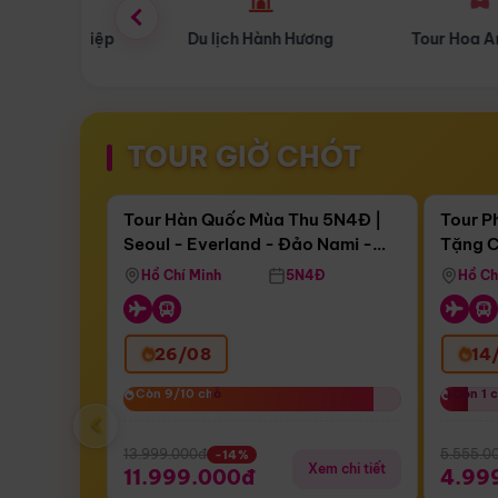
 Nghiệp
Du lịch Hành Hương
Tour Hoa Anh Đào
TOUR GIỜ CHÓT
Điểm nổi bật
Còn
17 ngày 12:59:06
Còn
05 
Tour Hàn Quốc Mùa Thu 5N4Đ |
Tour P
Seoul - Everland - Đảo Nami -
Tặng C
Bay Sun Phuquoc Airways
Tặng C
Tháp Namsan (Bay Sun Phuquoc
Hôn - 
Hồ Chí Minh
5N4Đ
Hồ Ch
Airways)
26/08
14
Còn 9/10 chỗ
Còn 9/10 chỗ
Còn 1 
Còn 1 
‹
13.999.000đ
5.555.0
-14%
Xem chi tiết
11.999.000đ
4.99