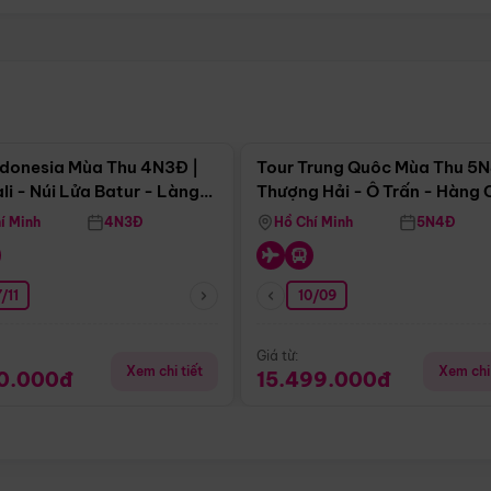
Điểm nổi bật
Điểm nổi
ndonesia Mùa Thu 4N3Đ |
Tour Trung Quôc Mùa Thu 5N
li - Núi Lửa Batur - Làng
Thượng Hải - Ô Trấn - Hàng
puran
(Tour Không Shopping)
í Minh
4N3Đ
Hồ Chí Minh
5N4Đ
/11
10/09
Giá từ:
Xem chi tiết
Xem chi 
90.000đ
15.499.000đ