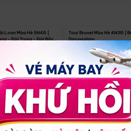
Điểm nổi bật
Điểm nổi
ài Loan Mùa Hè 5N4Đ |
Tour Brunei Mùa Hè 4N3Đ | B
ng - Đài Trung - Đài Bắc
Darussalam
j)
í Minh
5N4Đ
Hồ Chí Minh
4N3Đ
4/09
18/09
30/08
17/09
24/09
Giá từ:
Xem chi tiết
Xem chi 
90.000đ
14.499.000đ