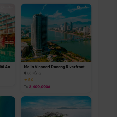
Hội An
Melia Vinpearl Danang Riverfront
Đà Nẵng
★ 5.0
Từ
2,400,000đ