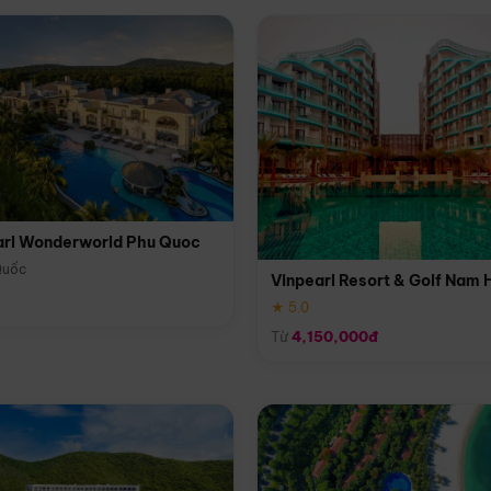
arl Wonderworld Phu Quoc
Quốc
Vinpearl Resort & Golf Nam 
★ 5.0
Từ
4,150,000đ