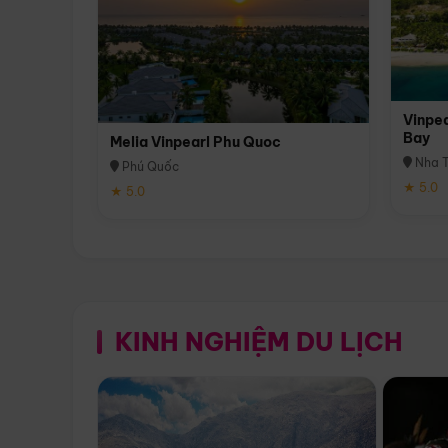
Vinpea
Bay
Melia Vinpearl Phu Quoc
Nha T
Phú Quốc
★ 5.0
★ 5.0
KINH NGHIỆM DU LỊCH