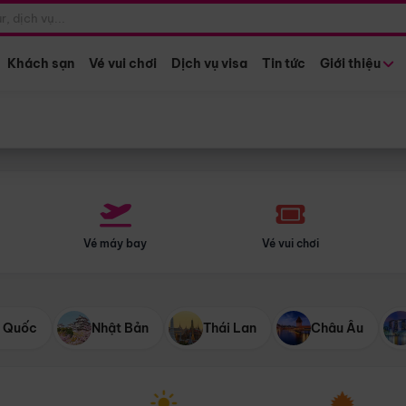
Điểm khởi hành
Tháng khở
Hồ Chí Minh
Bất kỳ 
Khách sạn
Vé vui chơi
Dịch vụ visa
Tin tức
Giới thiệu
Vé máy bay
Vé vui chơi
 Quốc
Nhật Bản
Thái Lan
Châu Âu