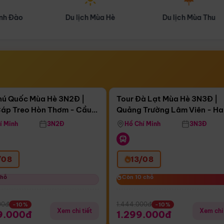
Du lịch Mùa Hè
Du lịch Mùa Thu
Điểm nổi bật
Điểm nổi
ngày 12:59:06
Còn
04 ngày 12:59:06
hú Quốc Mùa Hè 3N2Đ |
Tour Đà Lạt Mùa Hè 3N3Đ |
áp Treo Hòn Thơm - Cầu
Quảng Trường Lâm Viên - H
áp Treo Hòn Thơm
Công Viên Nước Aquatopia
Hill - Puppy Farm
í Minh
3N2Đ
Hồ Chí Minh
3N3Đ
/08
13/08
chỗ
chỗ
Còn 10 chỗ
Còn 10 chỗ
00đ
1.444.000đ
-10%
-10%
Xem chi tiết
Xem chi 
9.000đ
1.299.000đ