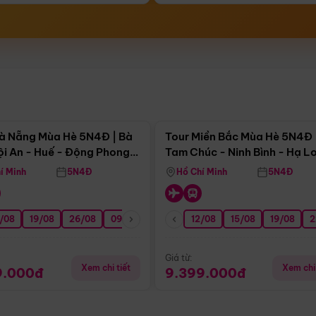
Điểm nổi bật
Điểm nổi
à Nẵng Mùa Hè 5N4Đ | Bà
Tour Miền Bắc Mùa Hè 5N4Đ 
ội An - Huế - Động Phong
Tam Chúc - Ninh Bình - Hạ L
í Minh
5N4Đ
Hồ Chí Minh
5N4Đ
/08
3/09
19/08
20/09
26/08
27/09
09/09
16/09
12/08
23/09
15/08
30/09
19/08
07/10
2
Giá từ:
Xem chi tiết
Xem chi 
9.000đ
9.399.000đ