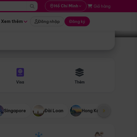
i hành
Hồ Chí Minh
Giỏ hàng
Tìm tour
tháng nào
Xem thêm
Đăng nhập
Đăng ký
Visa
Thêm
Singapore
Đài Loan
Hong Kong
Mỹ