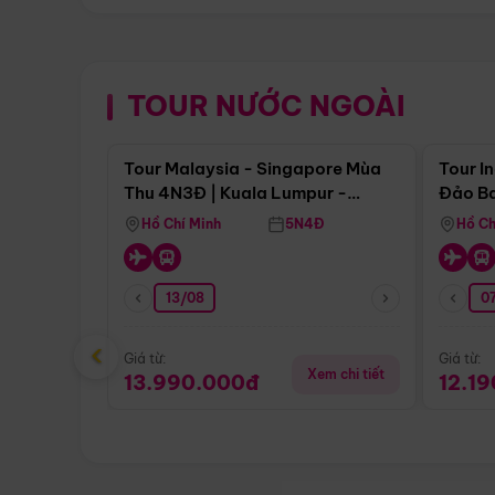
TOUR NƯỚC NGOÀI
Điểm nổi bật
Tour Malaysia - Singapore Mùa
Tour I
Thu 4N3Đ | Kuala Lumpur -
Đảo Ba
Malacca - Johor Baru -
Pengli
Hồ Chí Minh
5N4Đ
Hồ Ch
Singapore
13/08
07
‹
Giá từ:
Giá từ:
Xem chi tiết
13.990.000đ
12.1