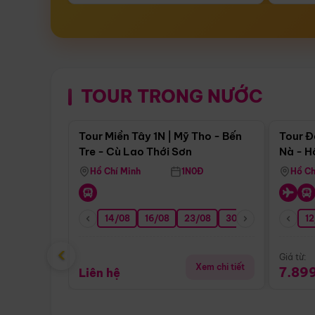
TOUR TRONG NƯỚC
Điểm nổi bật
Tour Miền Tây 1N | Mỹ Tho - Bến
Tour Đ
Tre - Cù Lao Thới Sơn
Nà - H
Nha
Hồ Chí Minh
1N0Đ
Hồ Ch
14/08
16/08
23/08
30/08
06/09
12
1
‹
Giá từ:
Xem chi tiết
7.89
Liên hệ