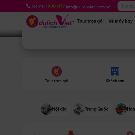
Bạn muốn đi đâu?
*
Hotline:
1900 1177
info@dulichviet.com.vn
Tour trọn gói
Vé máy bay
Tour trọn gói
Khách sạn
Nội địa
Trung Quốc
Hàn