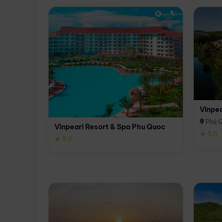
Vinpe
Phú 
Vinpearl Resort & Spa Phu Quoc
★ 5.0
★ 5.0