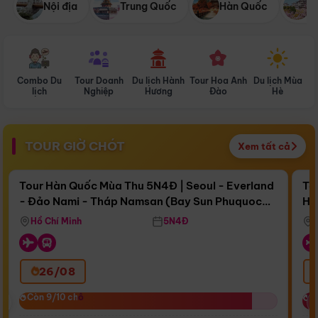
Nội địa
Trung Quốc
Hàn Quốc
N
Combo Du
Tour Doanh
Du lịch Hành
Tour Hoa Anh
Du lịch Mùa
D
lịch
Nghiệp
Hương
Đào
Hè
TOUR GIỜ CHÓT
Xem tất cả
Điểm nổi bật
Còn
17 ngày 09:00:05
Cò
Tour Hàn Quốc Mùa Thu 5N4Đ | Seoul - Everland
To
- Đảo Nami - Tháp Namsan (Bay Sun Phuquoc
Hò
Bay Sun Phuquoc Airways
Tặ
Airways)
Aq
Hồ Chí Minh
5N4Đ
26/08
‹
Còn 9/10 chỗ
Còn 9/10 chỗ
C
C