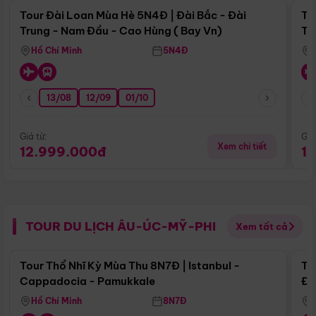
Tour Đài Loan Mùa Hè 5N4Đ | Đài Bắc - Đài
To
Trung - Nam Đầu - Cao Hùng ( Bay Vn)
Tr
Hồ Chí Minh
5N4Đ
13/08
12/09
01/10
Giá từ:
Giá
Xem chi tiết
12.999.000đ
1
TOUR DU LỊCH ÂU-ÚC-MỸ-PHI
Xem tất cả
Điểm nổi bật
Tour Thổ Nhĩ Kỳ Mùa Thu 8N7Đ | Istanbul -
To
Cappadocia - Pamukkale
Đế
Hồ Chí Minh
8N7Đ