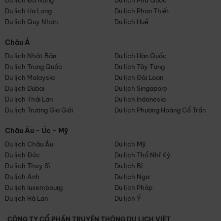
Du lịch Đà Nẵng
Du lịch Phú Quốc
Du lịch Hạ Long
Du lịch Phan Thiết
Du lịch Quy Nhơn
Du lịch Huế
Châu Á
Du lịch Nhật Bản
Du lịch Hàn Quốc
Du lịch Trung Quốc
Du lịch Tây Tạng
Du lịch Malaysia
Du lịch Đài Loan
Du lịch Dubai
Du lịch Singapore
Du lịch Thái Lan
Du lịch Indonesia
Du lịch Trương Gia Giới
Du lịch Phượng Hoàng Cổ Trấn
Châu Âu - Úc - Mỹ
Du lịch Châu Âu
Du lịch Mỹ
Du lịch Đức
Du lịch Thổ Nhĩ Kỳ
Du lịch Thụy Sĩ
Du lịch Bỉ
Du lịch Anh
Du lịch Nga
Du lịch luxembourg
Du lịch Pháp
Du lịch Hà Lan
Du lịch Ý
CÔNG TY CỔ PHẦN TRUYỀN THÔNG DU LỊCH VIỆT