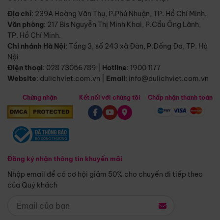
Địa chỉ
: 239A Hoàng Văn Thụ, P.Phú Nhuận, TP. Hồ Chí Minh.
Văn phòng
:
217 Bis Nguyễn Thị Minh Khai, P.Cầu Ông Lãnh,
TP. Hồ Chí Minh.
Chi nhánh Hà Nội
:
Tầng 3, số 243 xã Đàn, P.Đống Đa, TP. Hà
Nội
Điện thoại
:
028 73056789
|
Hotline
:
1900 1177
Website
:
dulichviet.com.vn
|
Email
:
info@dulichviet.com.vn
Chứng nhận
Kết nối với chúng tôi
Chấp nhận thanh toán
Đăng ký nhận thông tin khuyến mãi
Nhập email để có cơ hội giảm 50% cho chuyến đi tiếp theo
của Quý khách