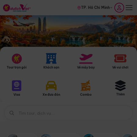
TP. Hồ Chí Minh
Tour trọn gói
Khách sạn
Vé máy bay
Vé vui chơi
Thêm
Visa
Xe đưa đón
Combo