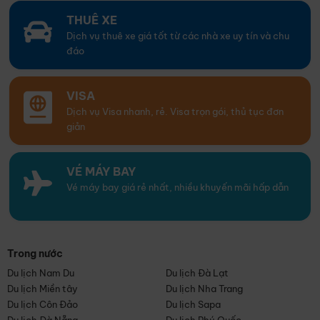
THUÊ XE
Dịch vụ thuê xe giá tốt từ các nhà xe uy tín và chu
đáo
VISA
Dịch vụ Visa nhanh, rẻ. Visa trọn gói, thủ tục đơn
giản
VÉ MÁY BAY
Vé máy bay giá rẻ nhất, nhiều khuyến mãi hấp dẫn
Trong nước
Du lịch Nam Du
Du lịch Đà Lạt
Du lịch Miền tây
Du lịch Nha Trang
Du lịch Côn Đảo
Du lịch Sapa