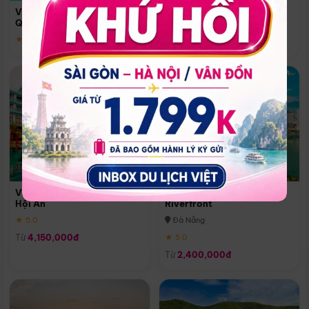
Quoc
Vinpearl Resort & Spa Phu
Phú Quốc
Quoc
★ 5.0
★ 5.0
Vinpearl Resort & Golf Nam
Melia Vinpearl Danang
Hội An
Riverfront
★ 5.0
Đà Nẵng
Từ
4,150,000đ
★ 5.0
Từ
2,400,000đ