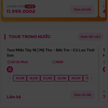
13.999.000đ
5.5
-14%
Xem chi tiết
11.999.000đ
4
TOUR TRONG NƯỚC
Xem tất cả
Điểm nổi bật
Tour Miền Tây 1N | Mỹ Tho - Bến Tre - Cù Lao Thới
To
Sơn
Hu
Hồ Chí Minh
1N0Đ
14/08
16/08
23/08
30/08
06/09
13/09
20/0
Giá
Xem chi tiết
7
Liên hệ