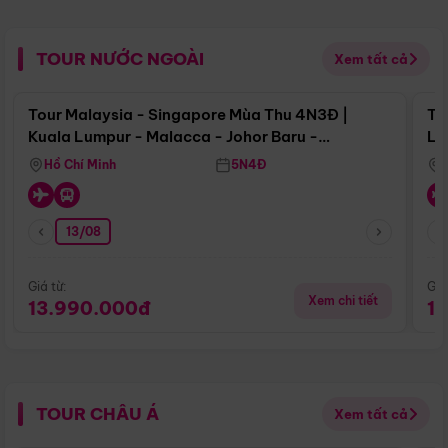
TOUR NƯỚC NGOÀI
Xem tất cả
Điểm nổi bật
Tour Malaysia - Singapore Mùa Thu 4N3Đ |
To
Kuala Lumpur - Malacca - Johor Baru -
Lử
Singapore
Hồ Chí Minh
5N4Đ
13/08
Giá từ:
Giá
Xem chi tiết
13.990.000đ
1
TOUR CHÂU Á
Xem tất cả
Điểm nổi bật