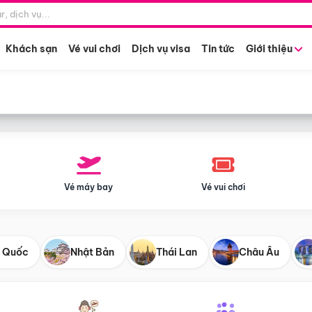
Điểm khởi hành
Tháng khở
Hồ Chí Minh
Bất kỳ 
Khách sạn
Vé vui chơi
Dịch vụ visa
Tin tức
Giới thiệu
Vé máy bay
Vé vui chơi
 Quốc
Nhật Bản
Thái Lan
Châu Âu