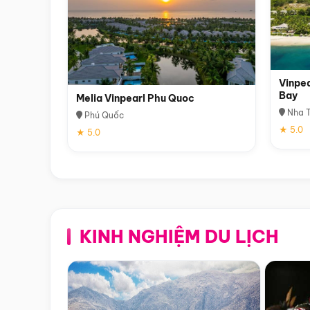
Vinpea
Bay
Melia Vinpearl Phu Quoc
Nha T
Phú Quốc
★ 5.0
★ 5.0
KINH NGHIỆM DU LỊCH