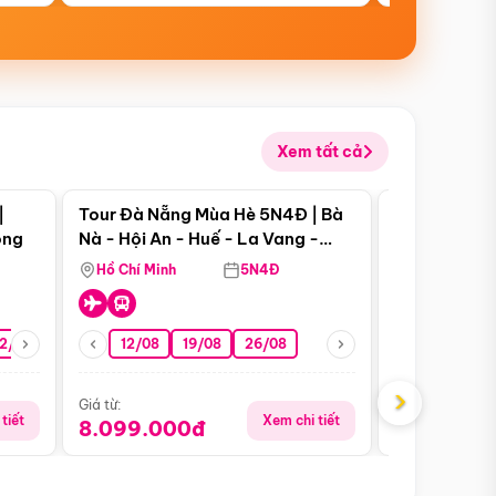
Xem tất cả
 bật
Điểm nổi bật
|
Tour Đà Nẵng Mùa Hè 5N4Đ | Bà
Tour Đà Nẵn
ong
Nà - Hội An - Huế - La Vang -
Nà - Hội An
Động Thiên Đường
Nha
Hồ Chí Minh
5N4Đ
Hồ Chí Minh
2/08
26/08
05/09
12/08
19/08
09/09
26/08
12/09
13/08
›
Giá từ:
Giá từ:
tiết
Xem chi tiết
8.099.000đ
6.899.00