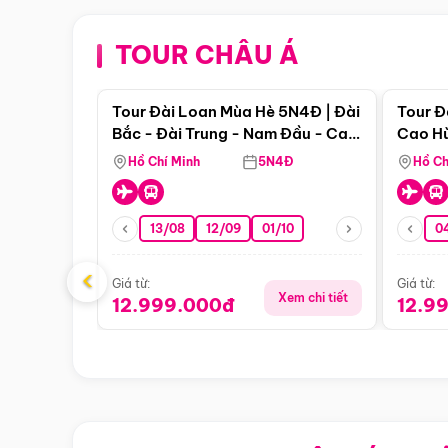
TOUR CHÂU Á
Điểm nổi bật
Tour Đài Loan Mùa Hè 5N4Đ | Đài
Tour Đ
Bắc - Đài Trung - Nam Đầu - Cao
Cao Hù
Hùng ( Bay Vn)
(Bay V
Hồ Chí Minh
5N4Đ
Hồ Ch
13/08
12/09
01/10
0
‹
Giá từ:
Giá từ:
Xem chi tiết
12.999.000đ
12.9