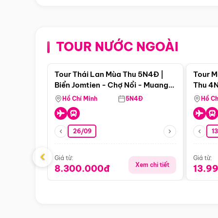
TOUR NƯỚC NGOÀI
Điểm nổi bật
Tour Thái Lan Mùa Thu 5N4Đ |
Tour M
Biển Jomtien - Chợ Nổi - Muang
Thu 4N
Boran - Suanthai (Bay Vietnam
Malacc
Hồ Chí Minh
5N4Đ
Hồ Ch
Airlines)
Singa
26/09
1
‹
Giá từ:
Giá từ:
Xem chi tiết
8.300.000đ
13.9