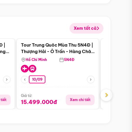
Xem tất cả
 bật
Điểm nổi bật
Đ |
Tour Trung Quôc Mùa Thu 5N4Đ |
Tour Trung
àng
Thượng Hải - Ô Trấn - Hàng Châu
| Thành Đô 
(Tour Không Shopping)
Viên Gấu Tr
Hồ Chí Minh
5N4Đ
Hồ Chí Minh
10/09
23/08
›
Giá từ:
Giá từ:
tiết
Xem chi tiết
15.499.000đ
16.999.0