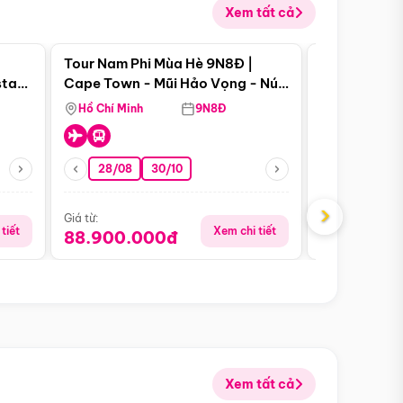
Xem tất cả
 bật
Điểm nổi bật
Tour Nam Phi Mùa Hè 9N8Đ |
Tour Mỹ Mùa
star
Cape Town - Mũi Hảo Vọng - Núi
Hoa Kỳ - Me
Bàn - Johannesburg - Pretoria -
Hồ Chí Minh
9N8Đ
Hồ Chí Minh
Safari - Lodge
28/08
30/10
29/08
›
Giá từ:
Giá từ:
tiết
Xem chi tiết
88.900.000đ
59.900.
Xem tất cả