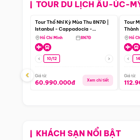
TOUR DU LỊCH ÂU-ÚC-M
Điểm nổi bật
Tour Thổ Nhĩ Kỳ Mùa Thu 8N7Đ |
Tour M
Istanbul - Cappadocia -
Thành 
Pamukkale
Thiên 
Hồ Chí Minh
8N7Đ
Hồ Ch
10/12
1
‹
Giá từ:
Giá từ:
Xem chi tiết
60.990.000đ
112.
KHÁCH SẠN NỔI BẬT