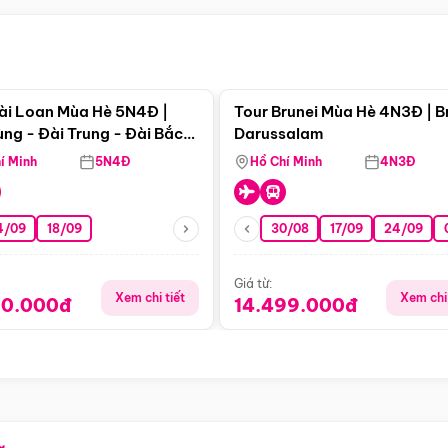
Điểm nổi bật
Điểm nổi
ài Loan Mùa Hè 5N4Đ |
Tour Brunei Mùa Hè 4N3Đ | B
ng - Đài Trung - Đài Bắc
Darussalam
j)
í Minh
5N4Đ
Hồ Chí Minh
4N3Đ
4/09
18/09
30/08
17/09
24/09
Giá từ:
Xem chi tiết
Xem chi 
90.000đ
14.499.000đ