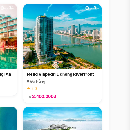
Hội An
Melia Vinpearl Danang Riverfront
Đà Nẵng
★ 5.0
Từ
2,400,000đ