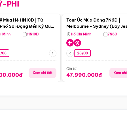
Ỹ-PHI
Điểm nổi bật
Điểm nổi
ỹ Mùa Hè 11N10Đ | Từ
Tour Úc Mùa Đông 7N6Đ |
Phố Sôi Động Đến Kỳ Quan
Melbourne - Sydney (Bay Je
Nhiên Mỹ
Airways)
í Minh
11N10Đ
Hồ Chí Minh
7N6Đ
4/08
28/08
Giá từ:
Xem chi tiết
Xem chi 
900.000đ
47.990.000đ