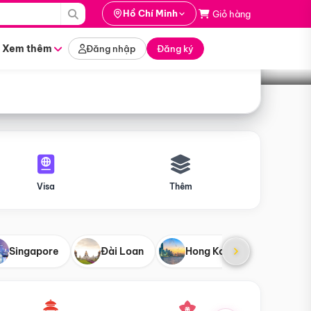
i hành
Hồ Chí Minh
Giỏ hàng
Tìm tour
tháng nào
Xem thêm
Đăng nhập
Đăng ký
Visa
Thêm
Singapore
Đài Loan
Hong Kong
Mỹ