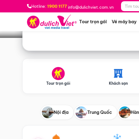
Bạn muốn đi đâu?
*
Hotline:
1900 1177
info@dulichviet.com.vn
Tour trọn gói
Vé máy bay
Tour trọn gói
Khách sạn
Nội địa
Trung Quốc
Hàn