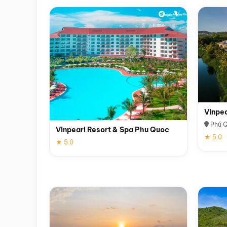
Vinpe
Phú 
Vinpearl Resort & Spa Phu Quoc
★ 5.0
★ 5.0