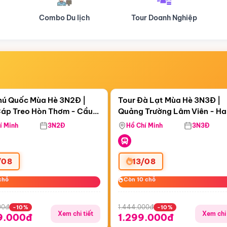
Tour Doanh Nghiệp
Du lịch Hành Hương
Điểm nổi bật
Điểm nổi
ngày 19:16:35
Còn
05 ngày 19:16:35
hú Quốc Mùa Hè 3N2Đ |
Tour Đà Lạt Mùa Hè 3N3Đ |
áp Treo Hòn Thơm - Cầu
Quảng Trường Lâm Viên - H
áp Treo Hòn Thơm
Công Viên Nước Aquatopia
Hill - Puppy Farm
í Minh
3N2Đ
Hồ Chí Minh
3N3Đ
/08
13/08
chỗ
chỗ
Còn 10 chỗ
Còn 10 chỗ
00đ
1.444.000đ
-10%
-10%
Xem chi tiết
Xem chi 
9.000đ
1.299.000đ