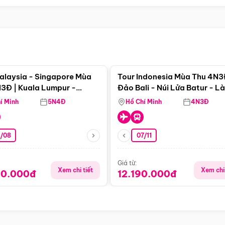
Điểm nổi bật
Điểm nổi
alaysia - Singapore Mùa
Tour Indonesia Mùa Thu 4N3
3Đ | Kuala Lumpur -
Đảo Bali - Núi Lửa Batur - L
a - Johor Baru -
Penglipuran
í Minh
5N4Đ
Hồ Chí Minh
4N3Đ
pore
3/08
07/11
Giá từ:
Xem chi tiết
Xem chi 
90.000đ
12.190.000đ