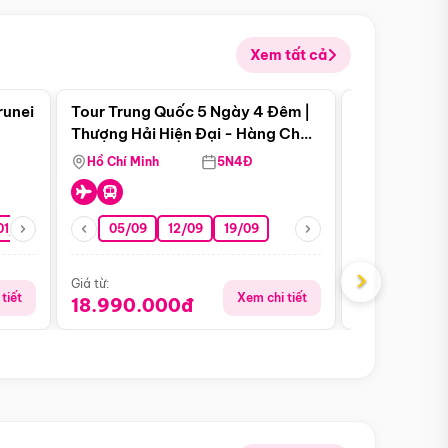
Xem tất cả
 bật
Điểm nổi bật
runei
Tour Trung Quốc 5 Ngày 4 Đêm |
Tour Trung 
Tour Hè
Thượng Hải Hiện Đại - Hàng Châu
Ân Thi - Trư
Nên Thơ - Ô Trấn Cổ Kính
Hồ Chí Minh
5N4Đ
Hồ Chí Minh
01/10
15/10
29/10
05/09
12/09
19/09
16/08
›
Giá từ:
Giá từ:
tiết
Xem chi tiết
18.990.000đ
16.990.0