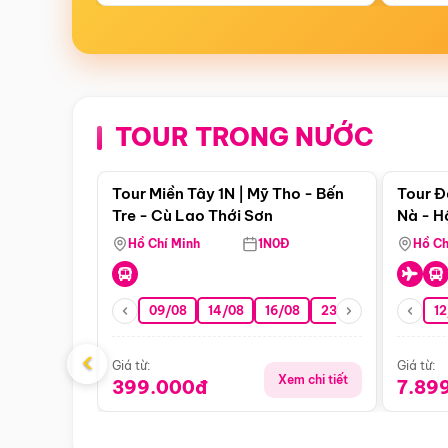
TOUR TRONG NƯỚC
Điểm nổi bật
Tour Miền Tây 1N | Mỹ Tho - Bến
Tour Đ
Tre - Cù Lao Thới Sơn
Nà - H
Nha
Hồ Chí Minh
1N0Đ
Hồ Ch
09/08
14/08
16/08
23/08
30/08
12
0
‹
Giá từ:
Giá từ:
Xem chi tiết
399.000đ
7.89