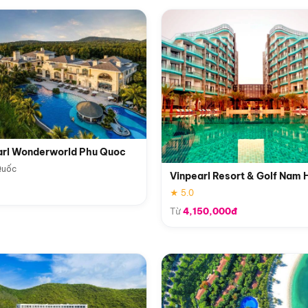
arl Wonderworld Phu Quoc
Quốc
Vinpearl Resort & Golf Nam 
★ 5.0
Từ
4,150,000đ