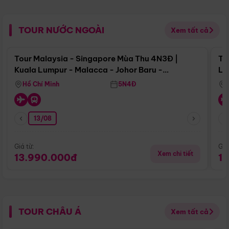
TOUR NƯỚC NGOÀI
Xem tất cả
Điểm nổi bật
Tour Malaysia - Singapore Mùa Thu 4N3Đ |
To
Kuala Lumpur - Malacca - Johor Baru -
Lử
Singapore
Hồ Chí Minh
5N4Đ
13/08
Giá từ:
Giá
Xem chi tiết
13.990.000đ
1
TOUR CHÂU Á
Xem tất cả
Điểm nổi bật