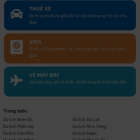
THUÊ XE
Dịch vụ thuê xe giá tốt từ các nhà xe uy tín và chu
đáo
VISA
Dịch vụ Visa nhanh, rẻ. Visa trọn gói, thủ tục đơn
giản
VÉ MÁY BAY
Vé máy bay giá rẻ nhất, nhiều khuyến mãi hấp dẫn
Trong nước
Du lịch Nam Du
Du lịch Đà Lạt
Du lịch Miền tây
Du lịch Nha Trang
Du lịch Côn Đảo
Du lịch Sapa