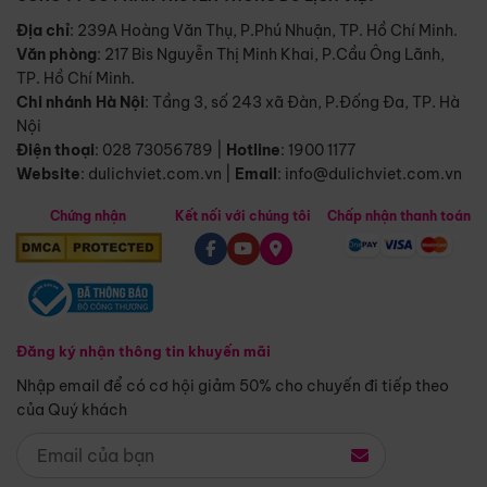
Địa chỉ
: 239A Hoàng Văn Thụ, P.Phú Nhuận, TP. Hồ Chí Minh.
Văn phòng
:
217 Bis Nguyễn Thị Minh Khai, P.Cầu Ông Lãnh,
TP. Hồ Chí Minh.
Chi nhánh Hà Nội
:
Tầng 3, số 243 xã Đàn, P.Đống Đa, TP. Hà
Nội
Điện thoại
:
028 73056789
|
Hotline
:
1900 1177
Website
:
dulichviet.com.vn
|
Email
:
info@dulichviet.com.vn
Chứng nhận
Kết nối với chúng tôi
Chấp nhận thanh toán
Đăng ký nhận thông tin khuyến mãi
Nhập email để có cơ hội giảm 50% cho chuyến đi tiếp theo
của Quý khách