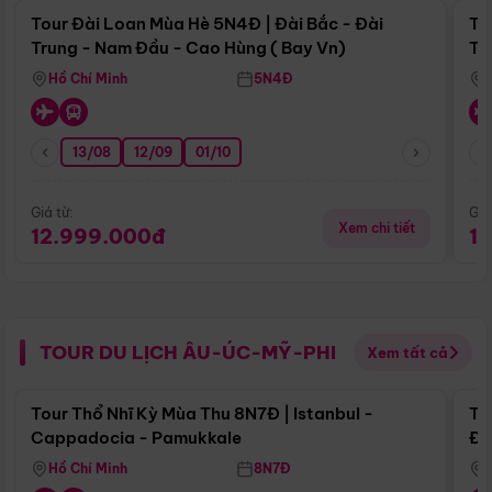
Tour Đài Loan Mùa Hè 5N4Đ | Đài Bắc - Đài
To
Trung - Nam Đầu - Cao Hùng ( Bay Vn)
Tr
Hồ Chí Minh
5N4Đ
13/08
12/09
01/10
Giá từ:
Giá
Xem chi tiết
12.999.000đ
1
TOUR DU LỊCH ÂU-ÚC-MỸ-PHI
Xem tất cả
Điểm nổi bật
Tour Thổ Nhĩ Kỳ Mùa Thu 8N7Đ | Istanbul -
To
Cappadocia - Pamukkale
Đế
Hồ Chí Minh
8N7Đ