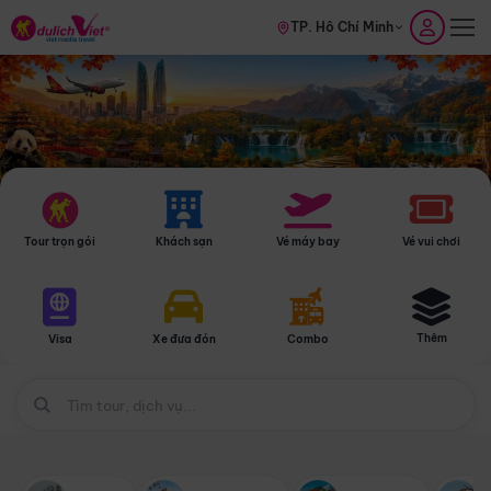
TP. Hồ Chí Minh
Tour trọn gói
Khách sạn
Vé máy bay
Vé vui chơi
Thêm
Visa
Xe đưa đón
Combo