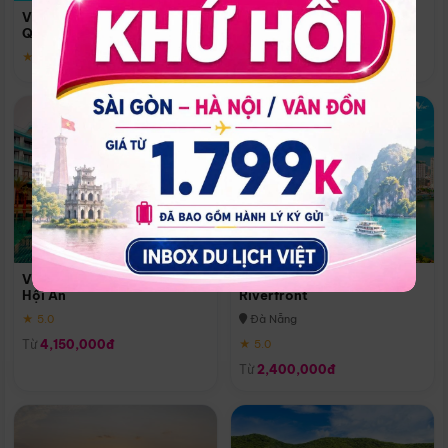
Quoc
Vinpearl Resort & Spa Phu
Phú Quốc
Quoc
★ 5.0
★ 5.0
Vinpearl Resort & Golf Nam
Melia Vinpearl Danang
Hội An
Riverfront
★ 5.0
Đà Nẵng
Từ
4,150,000đ
★ 5.0
Từ
2,400,000đ