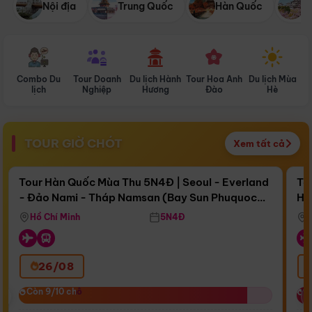
Nội địa
Trung Quốc
Hàn Quốc
N
Combo Du
Tour Doanh
Du lịch Hành
Tour Hoa Anh
Du lịch Mùa
D
lịch
Nghiệp
Hương
Đào
Hè
TOUR GIỜ CHÓT
Xem tất cả
Điểm nổi bật
Còn
17 ngày 09:01:16
Cò
Tour Hàn Quốc Mùa Thu 5N4Đ | Seoul - Everland
To
- Đảo Nami - Tháp Namsan (Bay Sun Phuquoc
Hò
Bay Sun Phuquoc Airways
Tặ
Airways)
Aq
Hồ Chí Minh
5N4Đ
26/08
‹
Còn 9/10 chỗ
Còn 9/10 chỗ
C
C