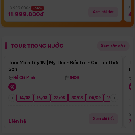
13.999.000đ
5.5
-14%
Xem chi tiết
11.999.000đ
4
TOUR TRONG NƯỚC
Xem tất cả
Điểm nổi bật
Tour Miền Tây 1N | Mỹ Tho - Bến Tre - Cù Lao Thới
To
Sơn
Hu
Hồ Chí Minh
1N0Đ
14/08
16/08
23/08
30/08
06/09
13/09
20/0
Giá
Xem chi tiết
7
Liên hệ