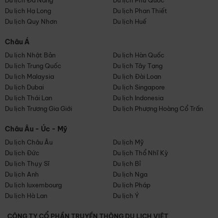
Du lịch Đà Nẵng
Du lịch Phú Quốc
Du lịch Hạ Long
Du lịch Phan Thiết
Du lịch Quy Nhơn
Du lịch Huế
Châu Á
Du lịch Nhật Bản
Du lịch Hàn Quốc
Du lịch Trung Quốc
Du lịch Tây Tạng
Du lịch Malaysia
Du lịch Đài Loan
Du lịch Dubai
Du lịch Singapore
Du lịch Thái Lan
Du lịch Indonesia
Du lịch Trương Gia Giới
Du lịch Phượng Hoàng Cổ Trấn
Châu Âu - Úc - Mỹ
Du lịch Châu Âu
Du lịch Mỹ
Du lịch Đức
Du lịch Thổ Nhĩ Kỳ
Du lịch Thụy Sĩ
Du lịch Bỉ
Du lịch Anh
Du lịch Nga
Du lịch luxembourg
Du lịch Pháp
Du lịch Hà Lan
Du lịch Ý
CÔNG TY CỔ PHẦN TRUYỀN THÔNG DU LỊCH VIỆT