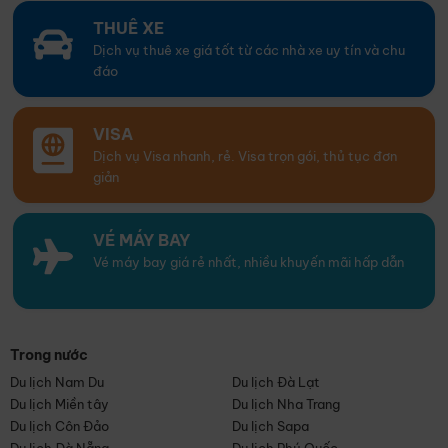
THUÊ XE
Dịch vụ thuê xe giá tốt từ các nhà xe uy tín và chu
đáo
VISA
Dịch vụ Visa nhanh, rẻ. Visa trọn gói, thủ tục đơn
giản
VÉ MÁY BAY
Vé máy bay giá rẻ nhất, nhiều khuyến mãi hấp dẫn
Trong nước
Du lịch Nam Du
Du lịch Đà Lạt
Du lịch Miền tây
Du lịch Nha Trang
Du lịch Côn Đảo
Du lịch Sapa