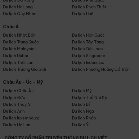
Du lịch Đà Nẵng
Du lịch Phú Quốc
Du lịch Hạ Long
Du lịch Phan Thiết
Du lịch Quy Nhơn
Du lịch Huế
Châu Á
Du lịch Nhật Bản
Du lịch Hàn Quốc
Du lịch Trung Quốc
Du lịch Tây Tạng
Du lịch Malaysia
Du lịch Đài Loan
Du lịch Dubai
Du lịch Singapore
Du lịch Thái Lan
Du lịch Indonesia
Du lịch Trương Gia Giới
Du lịch Phượng Hoàng Cổ Trấn
Châu Âu - Úc - Mỹ
Du lịch Châu Âu
Du lịch Mỹ
Du lịch Đức
Du lịch Thổ Nhĩ Kỳ
Du lịch Thụy Sĩ
Du lịch Bỉ
Du lịch Anh
Du lịch Nga
Du lịch luxembourg
Du lịch Pháp
Du lịch Hà Lan
Du lịch Ý
CÔNG TY CỔ PHẦN TRUYỀN THÔNG DU LỊCH VIỆT