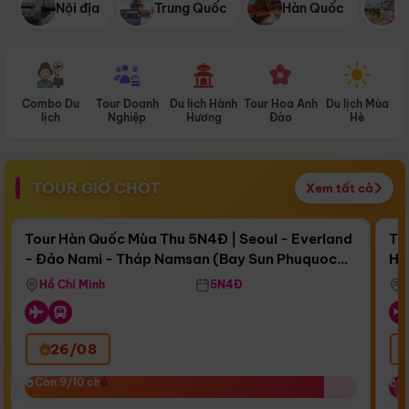
Nội địa
Trung Quốc
Hàn Quốc
N
Combo Du
Tour Doanh
Du lịch Hành
Tour Hoa Anh
Du lịch Mùa
D
lịch
Nghiệp
Hương
Đào
Hè
TOUR GIỜ CHÓT
Xem tất cả
Điểm nổi bật
Còn
17 ngày 09:52:31
Cò
Tour Hàn Quốc Mùa Thu 5N4Đ | Seoul - Everland
To
- Đảo Nami - Tháp Namsan (Bay Sun Phuquoc
Hò
Bay Sun Phuquoc Airways
Tặ
Airways)
Aq
Hồ Chí Minh
5N4Đ
26/08
‹
Còn 9/10 chỗ
Còn 9/10 chỗ
C
C