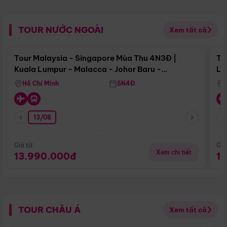
TOUR NƯỚC NGOÀI
Xem tất cả
Điểm nổi bật
Tour Malaysia - Singapore Mùa Thu 4N3Đ |
To
Kuala Lumpur - Malacca - Johor Baru -
Lử
Singapore
Hồ Chí Minh
5N4Đ
13/08
Giá từ:
Giá
Xem chi tiết
13.990.000đ
1
TOUR CHÂU Á
Xem tất cả
Điểm nổi bật