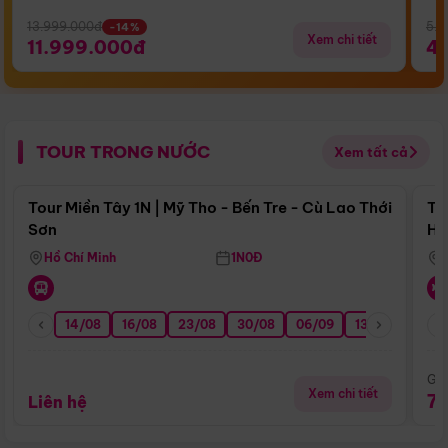
13.999.000đ
5.5
-14%
Xem chi tiết
11.999.000đ
4
TOUR TRONG NƯỚC
Xem tất cả
Điểm nổi bật
Tour Miền Tây 1N | Mỹ Tho - Bến Tre - Cù Lao Thới
To
Sơn
Hu
Hồ Chí Minh
1N0Đ
14/08
16/08
23/08
30/08
06/09
13/09
20/0
Giá
Xem chi tiết
7
Liên hệ