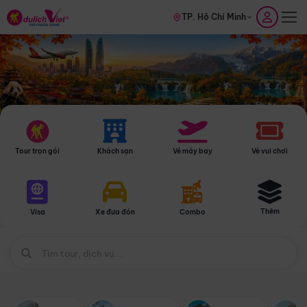
TP. Hồ Chí Minh
Tour trọn gói
Khách sạn
Vé máy bay
Vé vui chơi
Thêm
Visa
Xe đưa đón
Combo