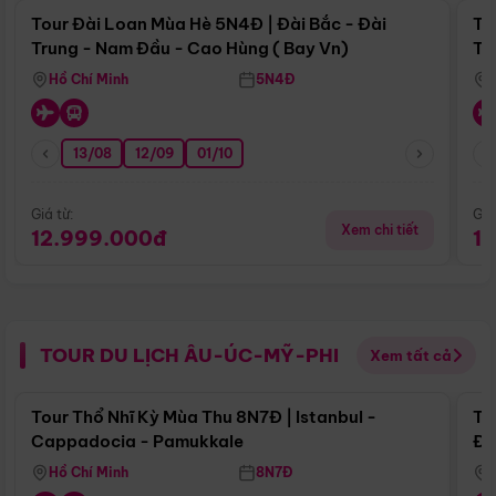
Tour Đài Loan Mùa Hè 5N4Đ | Đài Bắc - Đài
To
Trung - Nam Đầu - Cao Hùng ( Bay Vn)
Tr
Hồ Chí Minh
5N4Đ
13/08
12/09
01/10
Giá từ:
Giá
Xem chi tiết
12.999.000đ
1
TOUR DU LỊCH ÂU-ÚC-MỸ-PHI
Xem tất cả
Điểm nổi bật
Tour Thổ Nhĩ Kỳ Mùa Thu 8N7Đ | Istanbul -
To
Cappadocia - Pamukkale
Đế
Hồ Chí Minh
8N7Đ