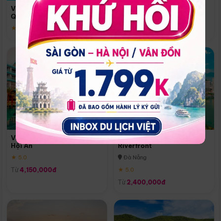
Quoc
Vinpearl Resort & Spa Phu
Phú Quốc
Quoc
★ 5.0
★ 5.0
Vinpearl Resort & Golf Nam
Melia Vinpearl Danang
Hội An
Riverfront
★ 5.0
Đà Nẵng
Từ
4,150,000đ
★ 5.0
Từ
2,400,000đ