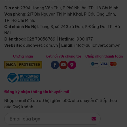
Địa chỉ
: 239A Hoàng Văn Thụ, P.Phú Nhuận, TP. Hồ Chí Minh.
Văn phòng
:
217 Bis Nguyễn Thị Minh Khai, P.Cầu Ông Lãnh,
TP. Hồ Chí Minh.
Chi nhánh Hà Nội
:
Tầng 3, số 243 xã Đàn, P.Đống Đa, TP. Hà
Nội
Điện thoại
:
028 73056789
|
Hotline
:
1900 1177
Website
:
dulichviet.com.vn
|
Email
:
info@dulichviet.com.vn
Chứng nhận
Kết nối với chúng tôi
Chấp nhận thanh toán
Đăng ký nhận thông tin khuyến mãi
Nhập email để có cơ hội giảm 50% cho chuyến đi tiếp theo
của Quý khách