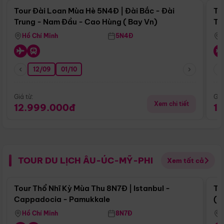
Tour Đài Loan Mùa Hè 5N4Đ | Đài Bắc - Đài
To
Trung - Nam Đầu - Cao Hùng ( Bay Vn)
Tr
Hồ Chí Minh
5N4Đ
12/09
01/10
Giá từ:
Giá
Xem chi tiết
12.999.000đ
1
TOUR DU LỊCH ÂU-ÚC-MỸ-PHI
Xem tất cả
Điểm nổi bật
Tour Thổ Nhĩ Kỳ Mùa Thu 8N7Đ | Istanbul -
To
Cappadocia - Pamukkale
(B
Hồ Chí Minh
8N7Đ