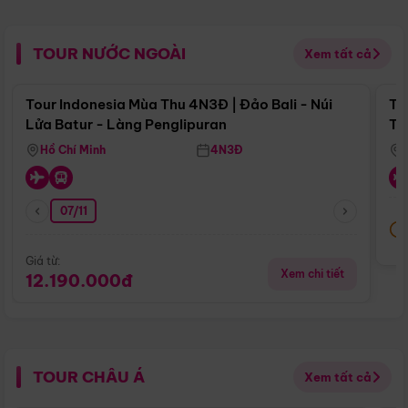
TOUR NƯỚC NGOÀI
Xem tất cả
Điểm nổi bật
Tour Indonesia Mùa Thu 4N3Đ | Đảo Bali - Núi
To
Lửa Batur - Làng Penglipuran
Tr
Hồ Chí Minh
4N3Đ
07/11
Giá từ:
Xem chi tiết
12.190.000đ
TOUR CHÂU Á
Xem tất cả
Điểm nổi bật