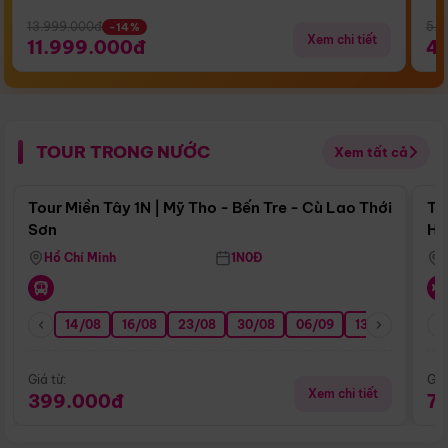
13.999.000đ
5.5
-14%
Xem chi tiết
11.999.000đ
4
TOUR TRONG NƯỚC
Xem tất cả
Điểm nổi bật
Tour Miền Tây 1N | Mỹ Tho - Bến Tre - Cù Lao Thới
To
Sơn
Hu
Hồ Chí Minh
1N0Đ
14/08
16/08
23/08
30/08
06/09
13/09
20/0
Giá từ:
Giá
Xem chi tiết
399.000đ
7