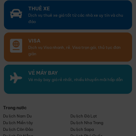
THUÊ XE
Dịch vụ thuê xe giá tốt từ các nhà xe uy tín và chu
đáo
VISA
Dịch vụ Visa nhanh, rẻ. Visa trọn gói, thủ tục đơn
giản
VÉ MÁY BAY
Vé máy bay giá rẻ nhất, nhiều khuyến mãi hấp dẫn
Trong nước
Du lịch Nam Du
Du lịch Đà Lạt
Du lịch Miền tây
Du lịch Nha Trang
Du lịch Côn Đảo
Du lịch Sapa