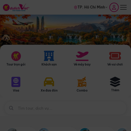
TP. Hồ Chí Minh
Tour trọn gói
Khách sạn
Vé máy bay
Vé vui chơi
Thêm
Visa
Xe đưa đón
Combo