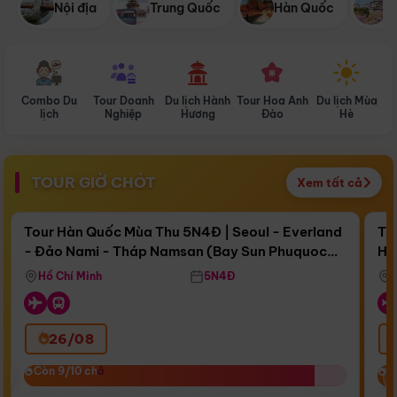
Nội địa
Trung Quốc
Hàn Quốc
N
Combo Du
Tour Doanh
Du lịch Hành
Tour Hoa Anh
Du lịch Mùa
D
lịch
Nghiệp
Hương
Đào
Hè
TOUR GIỜ CHÓT
Xem tất cả
Điểm nổi bật
Còn
15 ngày 12:42:54
Cò
Tour Hàn Quốc Mùa Thu 5N4Đ | Seoul - Everland
To
- Đảo Nami - Tháp Namsan (Bay Sun Phuquoc
Hò
Bay Sun Phuquoc Airways
Tặ
Airways)
Aq
Hồ Chí Minh
5N4Đ
26/08
‹
Còn 9/10 chỗ
Còn 9/10 chỗ
C
C