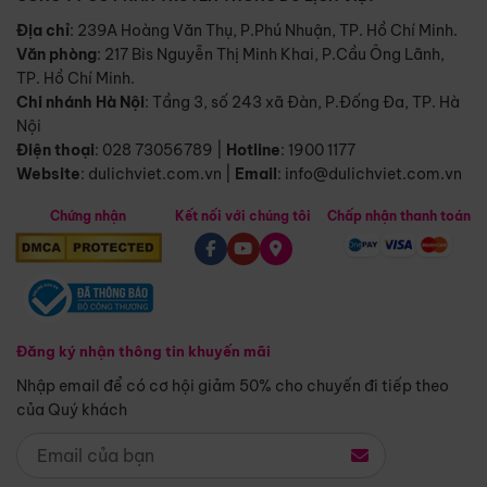
Địa chỉ
: 239A Hoàng Văn Thụ, P.Phú Nhuận, TP. Hồ Chí Minh.
Văn phòng
:
217 Bis Nguyễn Thị Minh Khai, P.Cầu Ông Lãnh,
TP. Hồ Chí Minh.
Chi nhánh Hà Nội
:
Tầng 3, số 243 xã Đàn, P.Đống Đa, TP. Hà
Nội
Điện thoại
:
028 73056789
|
Hotline
:
1900 1177
Website
:
dulichviet.com.vn
|
Email
:
info@dulichviet.com.vn
Chứng nhận
Kết nối với chúng tôi
Chấp nhận thanh toán
Đăng ký nhận thông tin khuyến mãi
Nhập email để có cơ hội giảm 50% cho chuyến đi tiếp theo
của Quý khách