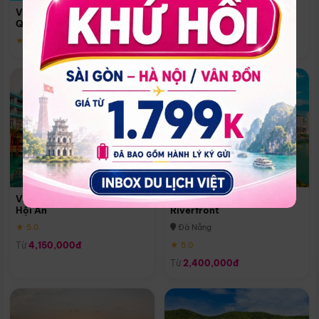
Quoc
Vinpearl Resort & Spa Phu
Phú Quốc
Quoc
★ 5.0
★ 5.0
Vinpearl Resort & Golf Nam
Melia Vinpearl Danang
Hội An
Riverfront
★ 5.0
Đà Nẵng
Từ
4,150,000đ
★ 5.0
Từ
2,400,000đ