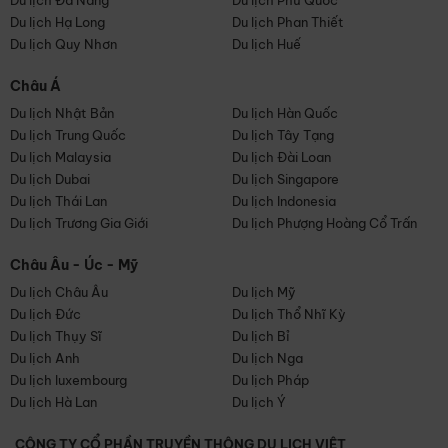
Du lịch Đà Nẵng
Du lịch Phú Quốc
Du lịch Hạ Long
Du lịch Phan Thiết
Du lịch Quy Nhơn
Du lịch Huế
Châu Á
Du lịch Nhật Bản
Du lịch Hàn Quốc
Du lịch Trung Quốc
Du lịch Tây Tạng
Du lịch Malaysia
Du lịch Đài Loan
Du lịch Dubai
Du lịch Singapore
Du lịch Thái Lan
Du lịch Indonesia
Du lịch Trương Gia Giới
Du lịch Phượng Hoàng Cổ Trấn
Châu Âu - Úc - Mỹ
Du lịch Châu Âu
Du lịch Mỹ
Du lịch Đức
Du lịch Thổ Nhĩ Kỳ
Du lịch Thụy Sĩ
Du lịch Bỉ
Du lịch Anh
Du lịch Nga
Du lịch luxembourg
Du lịch Pháp
Du lịch Hà Lan
Du lịch Ý
CÔNG TY CỔ PHẦN TRUYỀN THÔNG DU LỊCH VIỆT