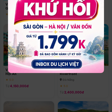
Quoc
Vinpearl Resort & Spa Phu
Phú Quốc
Quoc
★ 5.0
★ 5.0
Vinpearl Resort & Golf Nam
Melia Vinpearl Danang
Hội An
Riverfront
★ 5.0
Đà Nẵng
Từ
4,150,000đ
★ 5.0
Từ
2,400,000đ