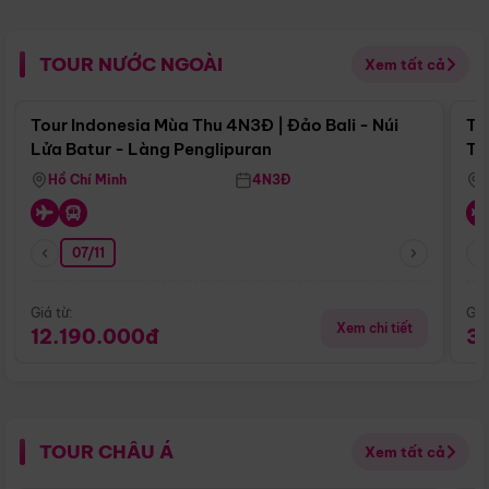
TOUR NƯỚC NGOÀI
Xem tất cả
Điểm nổi bật
Tour Indonesia Mùa Thu 4N3Đ | Đảo Bali - Núi
To
Lửa Batur - Làng Penglipuran
To
Hồ Chí Minh
4N3Đ
07/11
Giá từ:
Giá
Xem chi tiết
12.190.000đ
3
TOUR CHÂU Á
Xem tất cả
Điểm nổi bật