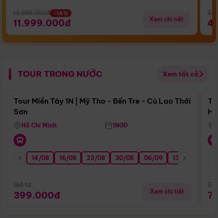
13.999.000đ
5.5
-14%
Xem chi tiết
11.999.000đ
4
TOUR TRONG NƯỚC
Xem tất cả
Điểm nổi bật
Tour Miền Tây 1N | Mỹ Tho - Bến Tre - Cù Lao Thới
To
Sơn
Hu
Hồ Chí Minh
1N0Đ
14/08
16/08
23/08
30/08
06/09
13/09
20/0
Giá từ:
Giá
Xem chi tiết
399.000đ
7