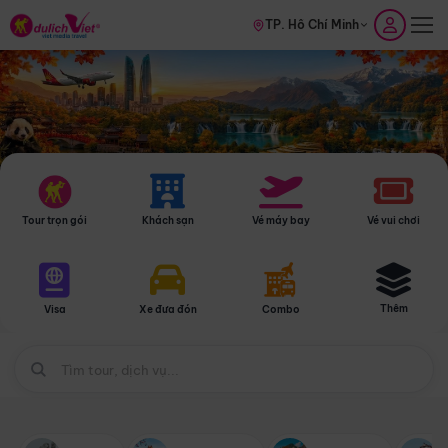
TP. Hồ Chí Minh
Tour trọn gói
Khách sạn
Vé máy bay
Vé vui chơi
Thêm
Visa
Xe đưa đón
Combo