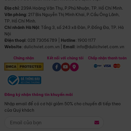
Địa chỉ
: 239A Hoàng Văn Thụ, P.Phú Nhuận, TP. Hồ Chí Minh.
Văn phòng
:
217 Bis Nguyễn Thị Minh Khai, P.Cầu Ông Lãnh,
TP. Hồ Chí Minh.
Chi nhánh Hà Nội
:
Tầng 3, số 243 xã Đàn, P.Đống Đa, TP. Hà
Nội
Điện thoại
:
028 73056789
|
Hotline
:
1900 1177
Website
:
dulichviet.com.vn
|
Email
:
info@dulichviet.com.vn
Chứng nhận
Kết nối với chúng tôi
Chấp nhận thanh toán
Đăng ký nhận thông tin khuyến mãi
Nhập email để có cơ hội giảm 50% cho chuyến đi tiếp theo
của Quý khách