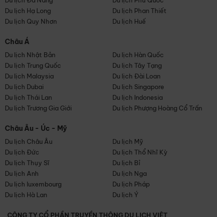
Du lịch Đà Nẵng
Du lịch Phú Quốc
Du lịch Hạ Long
Du lịch Phan Thiết
Du lịch Quy Nhơn
Du lịch Huế
Châu Á
Du lịch Nhật Bản
Du lịch Hàn Quốc
Du lịch Trung Quốc
Du lịch Tây Tạng
Du lịch Malaysia
Du lịch Đài Loan
Du lịch Dubai
Du lịch Singapore
Du lịch Thái Lan
Du lịch Indonesia
Du lịch Trương Gia Giới
Du lịch Phượng Hoàng Cổ Trấn
Châu Âu - Úc - Mỹ
Du lịch Châu Âu
Du lịch Mỹ
Du lịch Đức
Du lịch Thổ Nhĩ Kỳ
Du lịch Thụy Sĩ
Du lịch Bỉ
Du lịch Anh
Du lịch Nga
Du lịch luxembourg
Du lịch Pháp
Du lịch Hà Lan
Du lịch Ý
CÔNG TY CỔ PHẦN TRUYỀN THÔNG DU LỊCH VIỆT