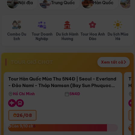
Nội địa
Trung Quốc
Hàn Quốc
N
Combo Du
Tour Doanh
Du lịch Hành
Tour Hoa Anh
Du lịch Mùa
D
lịch
Nghiệp
Hương
Đào
Hè
TOUR GIỜ CHÓT
Xem tất cả
Điểm nổi bật
Còn
15 ngày 04:35:58
Cò
Tour Hàn Quốc Mùa Thu 5N4Đ | Seoul - Everland
To
- Đảo Nami - Tháp Namsan (Bay Sun Phuquoc
Hò
Bay Sun Phuquoc Airways
Tặ
Airways)
Aq
Hồ Chí Minh
5N4Đ
26/08
‹
Còn 9/10 chỗ
Còn 9/10 chỗ
C
C