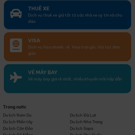
THUÊ XE
Dịch vụ thuê xe giá tốt từ các nhà xe uy tín và chu
đáo
VISA
Dịch vụ Visa nhanh, rẻ. Visa trọn gói, thủ tục đơn
giản
VÉ MÁY BAY
Vé máy bay giá rẻ nhất, nhiều khuyến mãi hấp dẫn
Trong nước
Du lịch Nam Du
Du lịch Đà Lạt
Du lịch Miền tây
Du lịch Nha Trang
Du lịch Côn Đảo
Du lịch Sapa