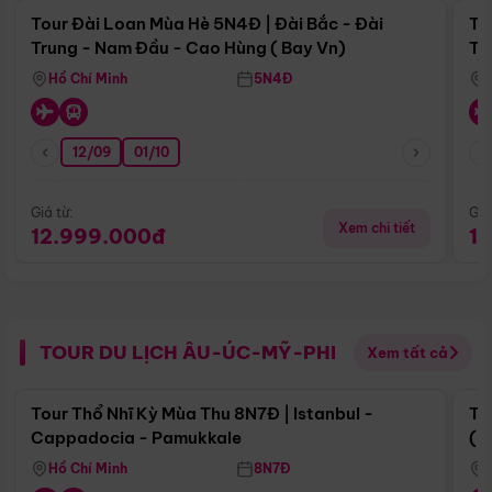
Tour Đài Loan Mùa Hè 5N4Đ | Đài Bắc - Đài
To
Trung - Nam Đầu - Cao Hùng ( Bay Vn)
Tr
Hồ Chí Minh
5N4Đ
12/09
01/10
Giá từ:
Giá
Xem chi tiết
12.999.000đ
1
TOUR DU LỊCH ÂU-ÚC-MỸ-PHI
Xem tất cả
Điểm nổi bật
Tour Thổ Nhĩ Kỳ Mùa Thu 8N7Đ | Istanbul -
To
Cappadocia - Pamukkale
(B
Hồ Chí Minh
8N7Đ