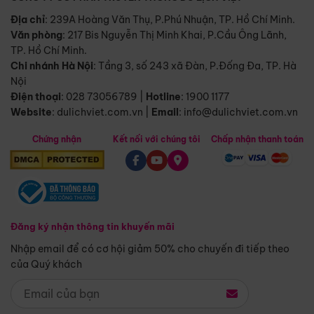
Địa chỉ
: 239A Hoàng Văn Thụ, P.Phú Nhuận, TP. Hồ Chí Minh.
Văn phòng
:
217 Bis Nguyễn Thị Minh Khai, P.Cầu Ông Lãnh,
TP. Hồ Chí Minh.
Chi nhánh Hà Nội
:
Tầng 3, số 243 xã Đàn, P.Đống Đa, TP. Hà
Nội
Điện thoại
:
028 73056789
|
Hotline
:
1900 1177
Website
:
dulichviet.com.vn
|
Email
:
info@dulichviet.com.vn
Chứng nhận
Kết nối với chúng tôi
Chấp nhận thanh toán
Đăng ký nhận thông tin khuyến mãi
Nhập email để có cơ hội giảm 50% cho chuyến đi tiếp theo
của Quý khách