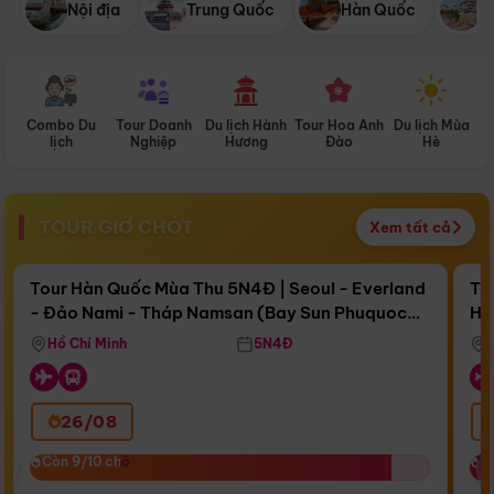
Nội địa
Trung Quốc
Hàn Quốc
N
Combo Du
Tour Doanh
Du lịch Hành
Tour Hoa Anh
Du lịch Mùa
D
lịch
Nghiệp
Hương
Đào
Hè
TOUR GIỜ CHÓT
Xem tất cả
Điểm nổi bật
Còn
17 ngày 12:25:50
Cò
Tour Hàn Quốc Mùa Thu 5N4Đ | Seoul - Everland
To
- Đảo Nami - Tháp Namsan (Bay Sun Phuquoc
Hò
Bay Sun Phuquoc Airways
Tặ
Airways)
Aq
Hồ Chí Minh
5N4Đ
26/08
‹
Còn 9/10 chỗ
Còn 9/10 chỗ
C
C