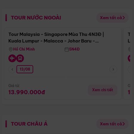
TOUR NƯỚC NGOÀI
Xem tất cả
Điểm nổi bật
Tour Malaysia - Singapore Mùa Thu 4N3Đ |
To
Kuala Lumpur - Malacca - Johor Baru -
Lử
Singapore
Hồ Chí Minh
5N4Đ
13/08
Giá từ:
Giá
Xem chi tiết
13.990.000đ
1
TOUR CHÂU Á
Xem tất cả
Điểm nổi bật