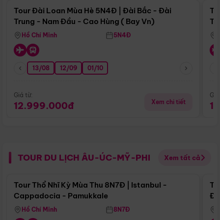
Tour Đài Loan Mùa Hè 5N4Đ | Đài Bắc - Đài
To
Trung - Nam Đầu - Cao Hùng ( Bay Vn)
Tr
Hồ Chí Minh
5N4Đ
13/08
12/09
01/10
Giá từ:
Giá
Xem chi tiết
12.999.000đ
1
TOUR DU LỊCH ÂU-ÚC-MỸ-PHI
Xem tất cả
Điểm nổi bật
Tour Thổ Nhĩ Kỳ Mùa Thu 8N7Đ | Istanbul -
To
Cappadocia - Pamukkale
Đế
Hồ Chí Minh
8N7Đ