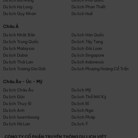
Du lịch Đà Nẵng
Du lịch Phú Quốc
Du lịch Hạ Long
Du lịch Phan Thiết
Du lịch Quy Nhơn
Du lịch Huế
Châu Á
Du lịch Nhật Bản
Du lịch Hàn Quốc
Du lịch Trung Quốc
Du lịch Tây Tạng
Du lịch Malaysia
Du lịch Đài Loan
Du lịch Dubai
Du lịch Singapore
Du lịch Thái Lan
Du lịch Indonesia
Du lịch Trương Gia Giới
Du lịch Phượng Hoàng Cổ Trấn
Châu Âu - Úc - Mỹ
Du lịch Châu Âu
Du lịch Mỹ
Du lịch Đức
Du lịch Thổ Nhĩ Kỳ
Du lịch Thụy Sĩ
Du lịch Bỉ
Du lịch Anh
Du lịch Nga
Du lịch luxembourg
Du lịch Pháp
Du lịch Hà Lan
Du lịch Ý
CÔNG TY CỔ PHẦN TRUYỀN THÔNG DU LỊCH VIỆT