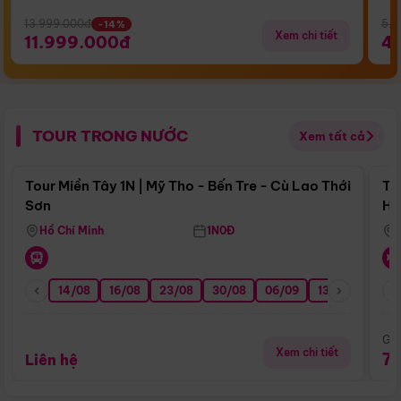
13.999.000đ
5.5
-14%
Xem chi tiết
11.999.000đ
4
TOUR TRONG NƯỚC
Xem tất cả
Điểm nổi bật
Tour Miền Tây 1N | Mỹ Tho - Bến Tre - Cù Lao Thới
To
Sơn
Hu
Hồ Chí Minh
1N0Đ
14/08
16/08
23/08
30/08
06/09
13/09
20/0
Giá
Xem chi tiết
7
Liên hệ