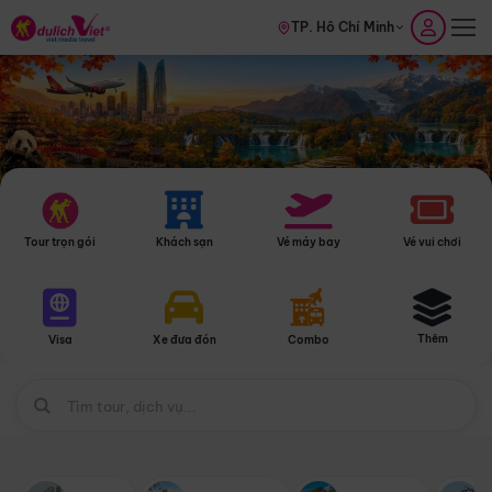
TP. Hồ Chí Minh
Tour trọn gói
Khách sạn
Vé máy bay
Vé vui chơi
Thêm
Visa
Xe đưa đón
Combo