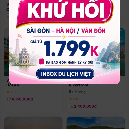
Quoc
Vinpearl Resort & Spa Phu
Phú Quốc
Quoc
★ 5.0
★ 5.0
Vinpearl Resort & Golf Nam
Melia Vinpearl Danang
Hội An
Riverfront
★ 5.0
Đà Nẵng
Từ
4,150,000đ
★ 5.0
Từ
2,400,000đ