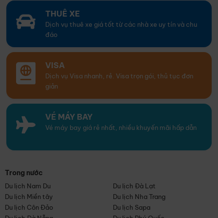
THUÊ XE
Dịch vụ thuê xe giá tốt từ các nhà xe uy tín và chu
đáo
VISA
Dịch vụ Visa nhanh, rẻ. Visa trọn gói, thủ tục đơn
giản
VÉ MÁY BAY
Vé máy bay giá rẻ nhất, nhiều khuyến mãi hấp dẫn
Trong nước
Du lịch Nam Du
Du lịch Đà Lạt
Du lịch Miền tây
Du lịch Nha Trang
Du lịch Côn Đảo
Du lịch Sapa