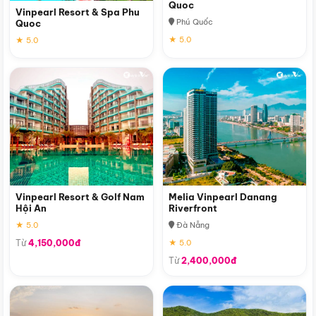
Quoc
Vinpearl Resort & Spa Phu
Phú Quốc
Quoc
★ 5.0
★ 5.0
Vinpearl Resort & Golf Nam
Melia Vinpearl Danang
Hội An
Riverfront
★ 5.0
Đà Nẵng
Từ
4,150,000đ
★ 5.0
Từ
2,400,000đ