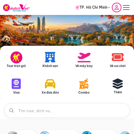
TP. Hồ Chí Minh
Tour trọn gói
Khách sạn
Vé máy bay
Vé vui chơi
Thêm
Visa
Xe đưa đón
Combo