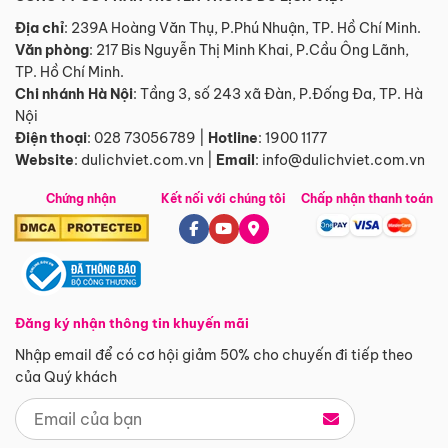
Địa chỉ
: 239A Hoàng Văn Thụ, P.Phú Nhuận, TP. Hồ Chí Minh.
Văn phòng
:
217 Bis Nguyễn Thị Minh Khai, P.Cầu Ông Lãnh,
TP. Hồ Chí Minh.
Chi nhánh Hà Nội
:
Tầng 3, số 243 xã Đàn, P.Đống Đa, TP. Hà
Nội
Điện thoại
:
028 73056789
|
Hotline
:
1900 1177
Website
:
dulichviet.com.vn
|
Email
:
info@dulichviet.com.vn
Chứng nhận
Kết nối với chúng tôi
Chấp nhận thanh toán
Đăng ký nhận thông tin khuyến mãi
Nhập email để có cơ hội giảm 50% cho chuyến đi tiếp theo
của Quý khách