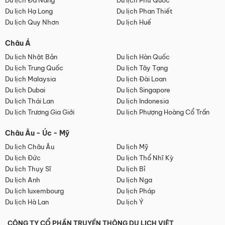
Du lịch Đà Nẵng
Du lịch Phú Quốc
Du lịch Hạ Long
Du lịch Phan Thiết
Du lịch Quy Nhơn
Du lịch Huế
Châu Á
Du lịch Nhật Bản
Du lịch Hàn Quốc
Du lịch Trung Quốc
Du lịch Tây Tạng
Du lịch Malaysia
Du lịch Đài Loan
Du lịch Dubai
Du lịch Singapore
Du lịch Thái Lan
Du lịch Indonesia
Du lịch Trương Gia Giới
Du lịch Phượng Hoàng Cổ Trấn
Châu Âu - Úc - Mỹ
Du lịch Châu Âu
Du lịch Mỹ
Du lịch Đức
Du lịch Thổ Nhĩ Kỳ
Du lịch Thụy Sĩ
Du lịch Bỉ
Du lịch Anh
Du lịch Nga
Du lịch luxembourg
Du lịch Pháp
Du lịch Hà Lan
Du lịch Ý
CÔNG TY CỔ PHẦN TRUYỀN THÔNG DU LỊCH VIỆT