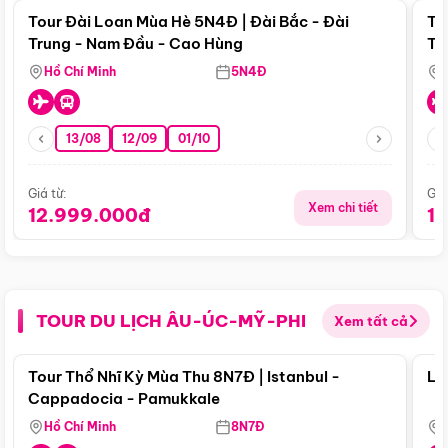
Tour Đài Loan Mùa Hè 5N4Đ | Đài Bắc - Đài
To
Trung - Nam Đầu - Cao Hùng
Tr
Hồ Chí Minh
5N4Đ
13/08
12/09
01/10
Giá từ:
Giá
Xem chi tiết
12.999.000đ
1
TOUR DU LỊCH ÂU-ÚC-MỸ-PHI
Xem tất cả
Điểm nổi bật
Tour Thổ Nhĩ Kỳ Mùa Thu 8N7Đ | Istanbul -
Lo
Cappadocia - Pamukkale
Hồ Chí Minh
8N7Đ