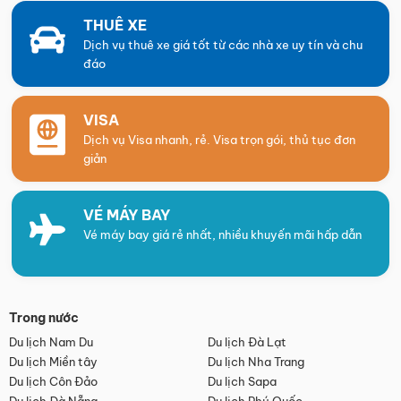
THUÊ XE
Dịch vụ thuê xe giá tốt từ các nhà xe uy tín và chu
đáo
VISA
Dịch vụ Visa nhanh, rẻ. Visa trọn gói, thủ tục đơn
giản
VÉ MÁY BAY
Vé máy bay giá rẻ nhất, nhiều khuyến mãi hấp dẫn
Trong nước
Du lịch Nam Du
Du lịch Đà Lạt
Du lịch Miền tây
Du lịch Nha Trang
Du lịch Côn Đảo
Du lịch Sapa