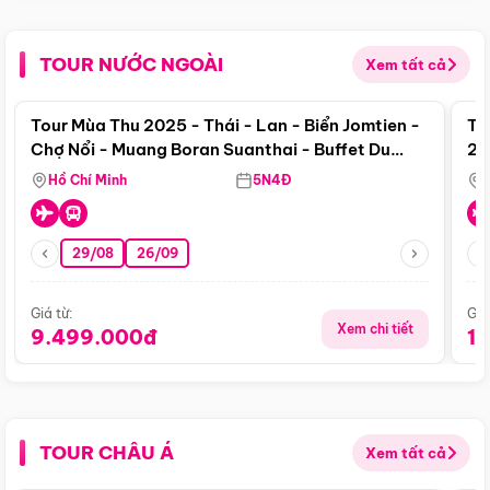
TOUR NƯỚC NGOÀI
Xem tất cả
Điểm nổi bật
Tour Mùa Thu 2025 - Thái - Lan - Biển Jomtien -
To
Chợ Nổi - Muang Boran Suanthai - Buffet Du
20
Thuyền Sông Chaophraya
Hồ Chí Minh
5N4Đ
29/08
26/09
Giá từ:
Giá
Xem chi tiết
9.499.000đ
1
TOUR CHÂU Á
Xem tất cả
Điểm nổi bật