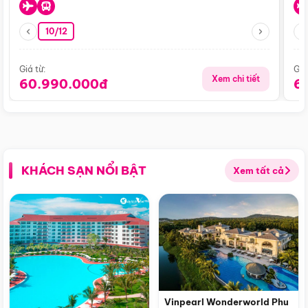
10/12
Giá từ:
Giá
Xem chi tiết
60.990.000đ
6
KHÁCH SẠN NỔI BẬT
Xem tất cả
Vinpearl Wonderworld Phu