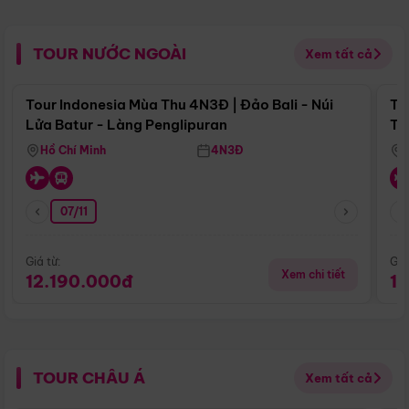
TOUR NƯỚC NGOÀI
Xem tất cả
Điểm nổi bật
Tour Indonesia Mùa Thu 4N3Đ | Đảo Bali - Núi
To
Lửa Batur - Làng Penglipuran
Tr
Hồ Chí Minh
4N3Đ
07/11
Giá từ:
Giá
Xem chi tiết
12.190.000đ
1
TOUR CHÂU Á
Xem tất cả
Điểm nổi bật