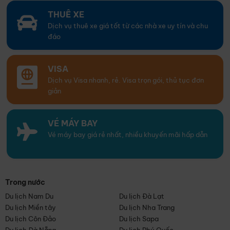
THUÊ XE
Dịch vụ thuê xe giá tốt từ các nhà xe uy tín và chu
đáo
VISA
Dịch vụ Visa nhanh, rẻ. Visa trọn gói, thủ tục đơn
giản
VÉ MÁY BAY
Vé máy bay giá rẻ nhất, nhiều khuyến mãi hấp dẫn
Trong nước
Du lịch Nam Du
Du lịch Đà Lạt
Du lịch Miền tây
Du lịch Nha Trang
Du lịch Côn Đảo
Du lịch Sapa