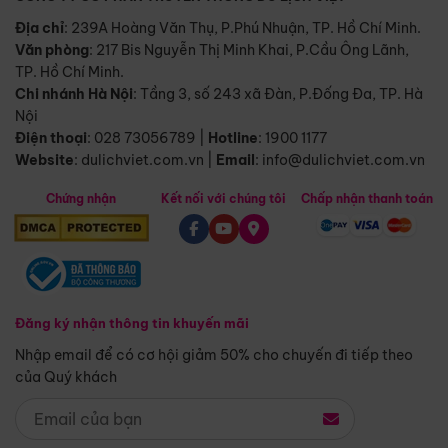
Địa chỉ
: 239A Hoàng Văn Thụ, P.Phú Nhuận, TP. Hồ Chí Minh.
Văn phòng
:
217 Bis Nguyễn Thị Minh Khai, P.Cầu Ông Lãnh,
TP. Hồ Chí Minh.
Chi nhánh Hà Nội
:
Tầng 3, số 243 xã Đàn, P.Đống Đa, TP. Hà
Nội
Điện thoại
:
028 73056789
|
Hotline
:
1900 1177
Website
:
dulichviet.com.vn
|
Email
:
info@dulichviet.com.vn
Chứng nhận
Kết nối với chúng tôi
Chấp nhận thanh toán
Đăng ký nhận thông tin khuyến mãi
Nhập email để có cơ hội giảm 50% cho chuyến đi tiếp theo
của Quý khách