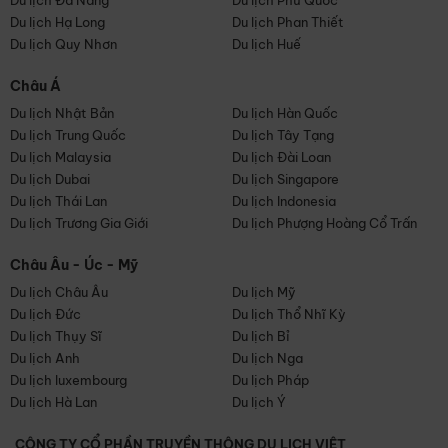
Du lịch Đà Nẵng
Du lịch Phú Quốc
Du lịch Hạ Long
Du lịch Phan Thiết
Du lịch Quy Nhơn
Du lịch Huế
Châu Á
Du lịch Nhật Bản
Du lịch Hàn Quốc
Du lịch Trung Quốc
Du lịch Tây Tạng
Du lịch Malaysia
Du lịch Đài Loan
Du lịch Dubai
Du lịch Singapore
Du lịch Thái Lan
Du lịch Indonesia
Du lịch Trương Gia Giới
Du lịch Phượng Hoàng Cổ Trấn
Châu Âu - Úc - Mỹ
Du lịch Châu Âu
Du lịch Mỹ
Du lịch Đức
Du lịch Thổ Nhĩ Kỳ
Du lịch Thụy Sĩ
Du lịch Bỉ
Du lịch Anh
Du lịch Nga
Du lịch luxembourg
Du lịch Pháp
Du lịch Hà Lan
Du lịch Ý
CÔNG TY CỔ PHẦN TRUYỀN THÔNG DU LỊCH VIỆT