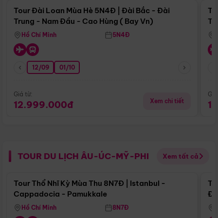
Tour Đài Loan Mùa Hè 5N4Đ | Đài Bắc - Đài
To
Trung - Nam Đầu - Cao Hùng ( Bay Vn)
Tr
Hồ Chí Minh
5N4Đ
12/09
01/10
Giá từ:
Giá
Xem chi tiết
12.999.000đ
1
TOUR DU LỊCH ÂU-ÚC-MỸ-PHI
Xem tất cả
Điểm nổi bật
Tour Thổ Nhĩ Kỳ Mùa Thu 8N7Đ | Istanbul -
To
Cappadocia - Pamukkale
Đế
Hồ Chí Minh
8N7Đ