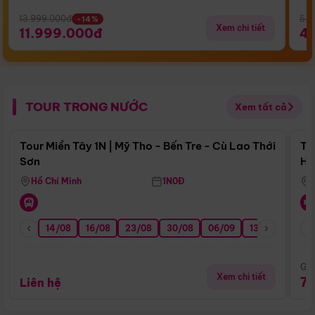
13.999.000đ
5.5
-14%
Xem chi tiết
11.999.000đ
4
TOUR TRONG NƯỚC
Xem tất cả
Điểm nổi bật
Tour Miền Tây 1N | Mỹ Tho - Bến Tre - Cù Lao Thới
To
Sơn
Hu
Hồ Chí Minh
1N0Đ
14/08
16/08
23/08
30/08
06/09
13/09
20/0
Giá
Xem chi tiết
7
Liên hệ