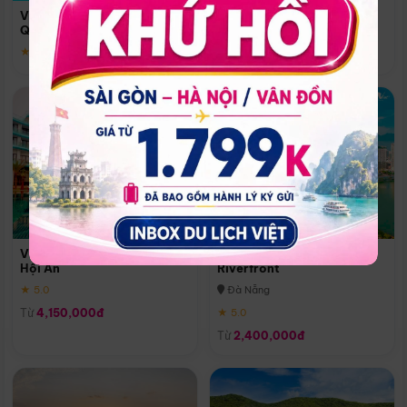
Quoc
Vinpearl Resort & Spa Phu
Phú Quốc
Quoc
★ 5.0
★ 5.0
Vinpearl Resort & Golf Nam
Melia Vinpearl Danang
Hội An
Riverfront
★ 5.0
Đà Nẵng
Từ
4,150,000đ
★ 5.0
Từ
2,400,000đ