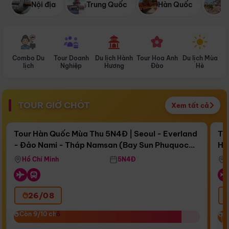
Nội địa
Trung Quốc
Hàn Quốc
N
Combo Du
Tour Doanh
Du lịch Hành
Tour Hoa Anh
Du lịch Mùa
D
lịch
Nghiệp
Hương
Đào
Hè
TOUR GIỜ CHÓT
Xem tất cả
Điểm nổi bật
Còn
16 ngày 13:38:58
Cò
Tour Hàn Quốc Mùa Thu 5N4Đ | Seoul - Everland
To
- Đảo Nami - Tháp Namsan (Bay Sun Phuquoc
Hò
Bay Sun Phuquoc Airways
Tặ
Airways)
Aq
Hồ Chí Minh
5N4Đ
26/08
‹
Còn 9/10 chỗ
Còn 9/10 chỗ
C
C