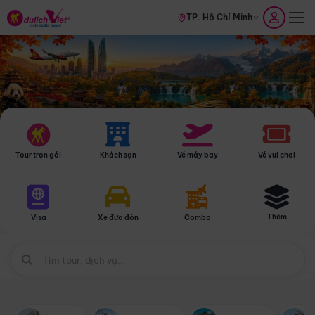
TP. Hồ Chí Minh
Tour trọn gói
Khách sạn
Vé máy bay
Vé vui chơi
Thêm
Visa
Xe đưa đón
Combo