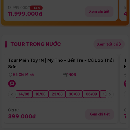
13.999.000đ
5.5
-14%
Xem chi tiết
11.999.000đ
4
TOUR TRONG NƯỚC
Xem tất cả
Điểm nổi bật
Tour Miền Tây 1N | Mỹ Tho - Bến Tre - Cù Lao Thới
To
Sơn
Hu
Hồ Chí Minh
1N0Đ
14/08
16/08
23/08
30/08
06/09
13/09
20/0
Giá từ:
Giá
Xem chi tiết
399.000đ
7