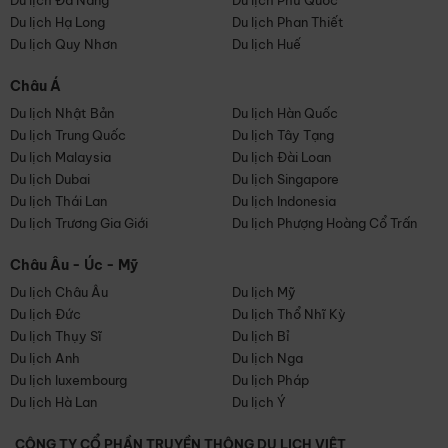
Du lịch Đà Nẵng
Du lịch Phú Quốc
Du lịch Hạ Long
Du lịch Phan Thiết
Du lịch Quy Nhơn
Du lịch Huế
Châu Á
Du lịch Nhật Bản
Du lịch Hàn Quốc
Du lịch Trung Quốc
Du lịch Tây Tạng
Du lịch Malaysia
Du lịch Đài Loan
Du lịch Dubai
Du lịch Singapore
Du lịch Thái Lan
Du lịch Indonesia
Du lịch Trương Gia Giới
Du lịch Phượng Hoàng Cổ Trấn
Châu Âu - Úc - Mỹ
Du lịch Châu Âu
Du lịch Mỹ
Du lịch Đức
Du lịch Thổ Nhĩ Kỳ
Du lịch Thụy Sĩ
Du lịch Bỉ
Du lịch Anh
Du lịch Nga
Du lịch luxembourg
Du lịch Pháp
Du lịch Hà Lan
Du lịch Ý
CÔNG TY CỔ PHẦN TRUYỀN THÔNG DU LỊCH VIỆT