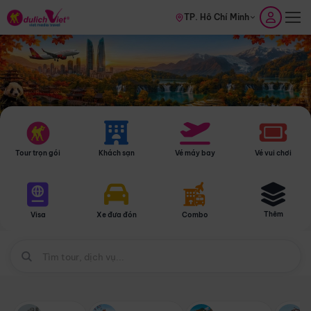
TP. Hồ Chí Minh
Tour trọn gói
Khách sạn
Vé máy bay
Vé vui chơi
Thêm
Visa
Xe đưa đón
Combo