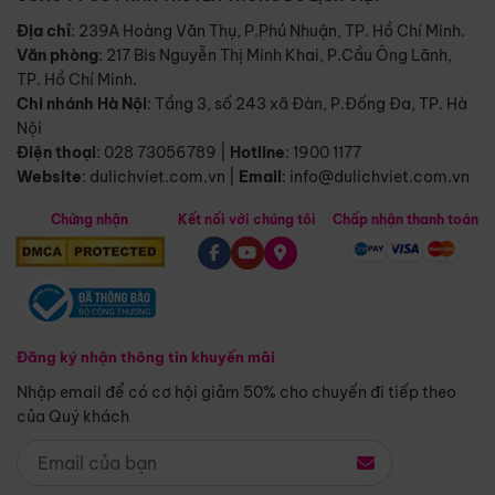
Địa chỉ
: 239A Hoàng Văn Thụ, P.Phú Nhuận, TP. Hồ Chí Minh.
Văn phòng
:
217 Bis Nguyễn Thị Minh Khai, P.Cầu Ông Lãnh,
TP. Hồ Chí Minh.
Chi nhánh Hà Nội
:
Tầng 3, số 243 xã Đàn, P.Đống Đa, TP. Hà
Nội
Điện thoại
:
028 73056789
|
Hotline
:
1900 1177
Website
:
dulichviet.com.vn
|
Email
:
info@dulichviet.com.vn
Chứng nhận
Kết nối với chúng tôi
Chấp nhận thanh toán
Đăng ký nhận thông tin khuyến mãi
Nhập email để có cơ hội giảm 50% cho chuyến đi tiếp theo
của Quý khách