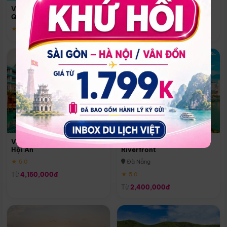
Quoc
Vinpearl Resort & Spa Phu
Phú Quốc
Quoc
★ 5.0
★ 5.0
Vinpearl Resort & Golf Nam
Melia Vinpearl Danang
Hội An
Riverfront
★ 5.0
Đà Nẵng
Từ
4,150,000đ
★ 5.0
Từ
2,400,000đ