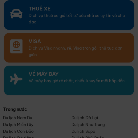
THUÊ XE
Dịch vụ thuê xe giá tốt từ các nhà xe uy tín và chu
đáo
VISA
Dịch vụ Visa nhanh, rẻ. Visa trọn gói, thủ tục đơn
giản
VÉ MÁY BAY
Vé máy bay giá rẻ nhất, nhiều khuyến mãi hấp dẫn
Trong nước
Du lịch Nam Du
Du lịch Đà Lạt
Du lịch Miền tây
Du lịch Nha Trang
Du lịch Côn Đảo
Du lịch Sapa