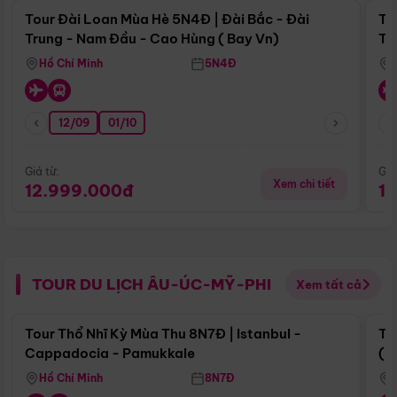
Tour Đài Loan Mùa Hè 5N4Đ | Đài Bắc - Đài
To
Trung - Nam Đầu - Cao Hùng ( Bay Vn)
Tr
Hồ Chí Minh
5N4Đ
12/09
01/10
Giá từ:
Giá
Xem chi tiết
12.999.000đ
1
TOUR DU LỊCH ÂU-ÚC-MỸ-PHI
Xem tất cả
Điểm nổi bật
Tour Thổ Nhĩ Kỳ Mùa Thu 8N7Đ | Istanbul -
To
Cappadocia - Pamukkale
(B
Hồ Chí Minh
8N7Đ