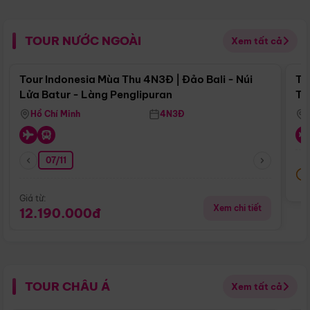
TOUR NƯỚC NGOÀI
Xem tất cả
Điểm nổi bật
Tour Indonesia Mùa Thu 4N3Đ | Đảo Bali - Núi
To
Lửa Batur - Làng Penglipuran
Tr
Hồ Chí Minh
4N3Đ
07/11
Giá từ:
Xem chi tiết
12.190.000đ
TOUR CHÂU Á
Xem tất cả
Điểm nổi bật