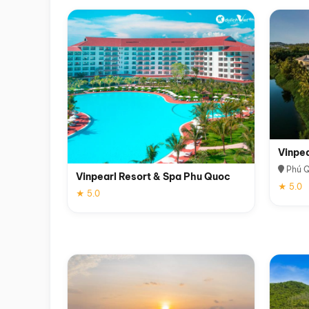
Vinpe
Phú 
Vinpearl Resort & Spa Phu Quoc
★ 5.0
★ 5.0