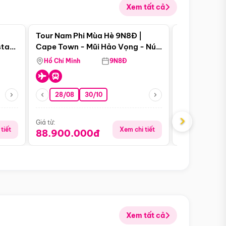
Xem tất cả
 bật
Điểm nổi bật
Tour Nam Phi Mùa Hè 9N8Đ |
Tour Mỹ Mùa
star
Cape Town - Mũi Hảo Vọng - Núi
Hoa Kỳ - Me
Bàn - Johannesburg - Pretoria -
Hồ Chí Minh
9N8Đ
Hồ Chí Minh
Safari - Lodge
28/08
30/10
29/08
›
Giá từ:
Giá từ:
tiết
Xem chi tiết
88.900.000đ
59.900.
Xem tất cả