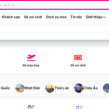
Điểm khởi hành
Tháng khở
Hồ Chí Minh
Bất kỳ 
Khách sạn
Vé vui chơi
Dịch vụ visa
Tin tức
Giới thiệu
Vé máy bay
Vé vui chơi
 Quốc
Nhật Bản
Thái Lan
Châu Âu