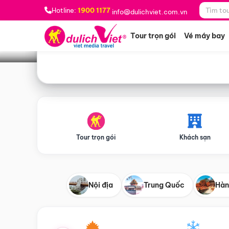
Bạn muốn đi đâu?
*
Hotline:
1900 1177
info@dulichviet.com.vn
Tour trọn gói
Vé máy bay
Tour trọn gói
Khách sạn
Nội địa
Trung Quốc
Hàn