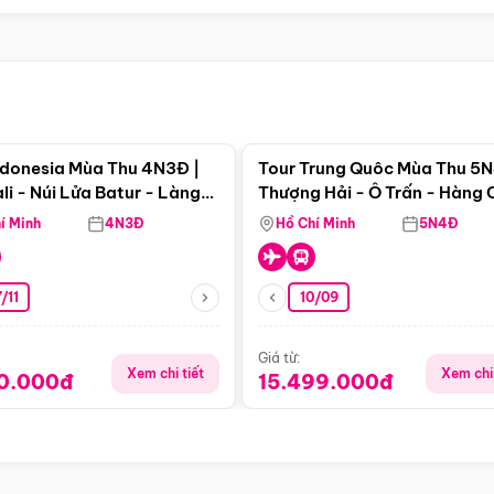
Điểm nổi bật
Điểm nổi
ndonesia Mùa Thu 4N3Đ |
Tour Trung Quôc Mùa Thu 5N
li - Núi Lửa Batur - Làng
Thượng Hải - Ô Trấn - Hàng
puran
(Tour Không Shopping)
í Minh
4N3Đ
Hồ Chí Minh
5N4Đ
/11
10/09
Giá từ:
Xem chi tiết
Xem chi 
90.000đ
15.499.000đ