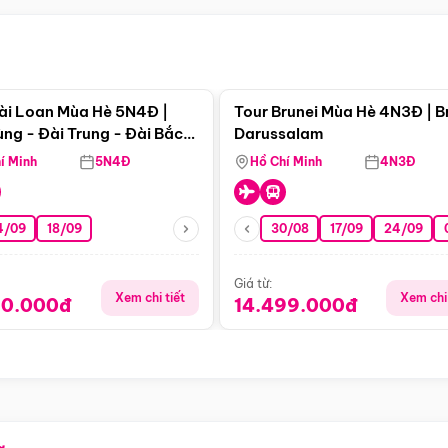
Điểm nổi bật
Điểm nổi
ài Loan Mùa Hè 5N4Đ |
Tour Brunei Mùa Hè 4N3Đ | B
ng - Đài Trung - Đài Bắc
Darussalam
j)
í Minh
5N4Đ
Hồ Chí Minh
4N3Đ
4/09
18/09
30/08
17/09
24/09
Giá từ:
Xem chi tiết
Xem chi 
90.000đ
14.499.000đ