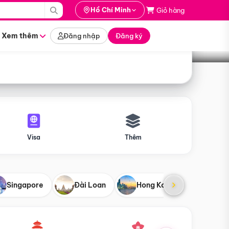
i hành
Hồ Chí Minh
Giỏ hàng
Tìm tour
tháng nào
Xem thêm
Đăng nhập
Đăng ký
Visa
Thêm
Singapore
Đài Loan
Hong Kong
Mỹ