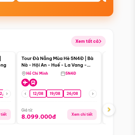
Xem tất cả
 bật
Điểm nổi bật
|
Tour Đà Nẵng Mùa Hè 5N4Đ | Bà
Tour Đà Nẵn
ong
Nà - Hội An - Huế - La Vang -
Nà - Hội An
Động Thiên Đường
Nha
Hồ Chí Minh
5N4Đ
Hồ Chí Minh
2/08
26/08
05/09
12/08
19/08
09/09
26/08
12/09
13/08
›
Giá từ:
Giá từ:
tiết
Xem chi tiết
8.099.000đ
6.899.00