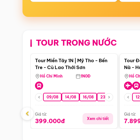
TOUR TRONG NƯỚC
Điểm nổi bật
Tour Miền Tây 1N | Mỹ Tho - Bến
Tour Đ
Tre - Cù Lao Thới Sơn
Nà - H
Nha
Hồ Chí Minh
1N0Đ
Hồ Ch
09/08
14/08
16/08
23/08
30/08
12
0
‹
Giá từ:
Giá từ:
Xem chi tiết
399.000đ
7.89