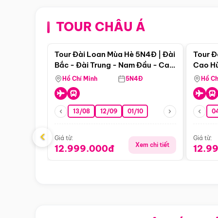
TOUR CHÂU Á
Điểm nổi bật
Tour Đài Loan Mùa Hè 5N4Đ | Đài
Tour Đ
Bắc - Đài Trung - Nam Đầu - Cao
Cao Hù
Hùng ( Bay Vn)
(Bay V
Hồ Chí Minh
5N4Đ
Hồ Ch
13/08
12/09
01/10
0
‹
Giá từ:
Giá từ:
Xem chi tiết
12.999.000đ
12.9