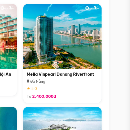
Hội An
Melia Vinpearl Danang Riverfront
Đà Nẵng
★ 5.0
Từ
2,400,000đ