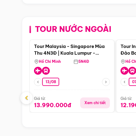
TOUR NƯỚC NGOÀI
Điểm nổi bật
Tour Malaysia - Singapore Mùa
Tour I
Thu 4N3Đ | Kuala Lumpur -
Đảo Ba
Malacca - Johor Baru -
Pengli
Hồ Chí Minh
5N4Đ
Hồ Ch
Singapore
13/08
07
‹
Giá từ:
Giá từ:
Xem chi tiết
13.990.000đ
12.1