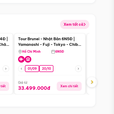
Xem tất cả
 bật
Điểm nổi bật
4Đ |
Tour Brunei - Nhật Bản 6N5Đ |
Tour Campu
 Châu
Yamanashi - Fuji - Tokyo - Chiba
Siem Reap -
- Freeday
Hồ Chí Minh
6N5Đ
Hồ Chí Minh
01/09
20/10
13/08
›
Giá từ:
Giá từ:
tiết
Xem chi tiết
33.499.000đ
5.650.00