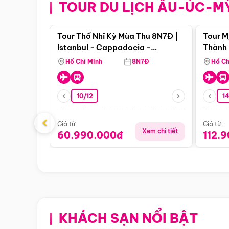
TOUR DU LỊCH ÂU-ÚC-M
Điểm nổi bật
Tour Thổ Nhĩ Kỳ Mùa Thu 8N7Đ |
Tour M
Istanbul - Cappadocia -
Thành 
Pamukkale
Thiên 
Hồ Chí Minh
8N7Đ
Hồ Ch
10/12
1
‹
Giá từ:
Giá từ:
Xem chi tiết
60.990.000đ
112.
KHÁCH SẠN NỔI BẬT