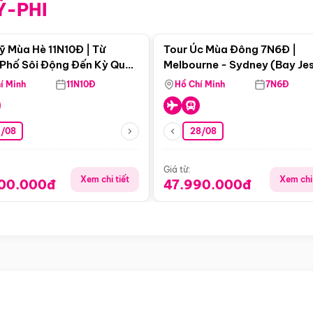
Ỹ-PHI
Điểm nổi bật
Điểm nổi
ỹ Mùa Hè 11N10Đ | Từ
Tour Úc Mùa Đông 7N6Đ |
Phố Sôi Động Đến Kỳ Quan
Melbourne - Sydney (Bay Je
Nhiên Mỹ
Airways)
í Minh
11N10Đ
Hồ Chí Minh
7N6Đ
4/08
28/08
Giá từ:
Xem chi tiết
Xem chi 
900.000đ
47.990.000đ