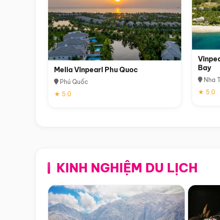
Vinpea
Bay
Melia Vinpearl Phu Quoc
Nha T
Phú Quốc
★ 5.0
★ 5.0
KINH NGHIỆM DU LỊCH