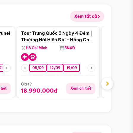
Xem tất cả
 bật
Điểm nổi bật
runei
Tour Trung Quốc 5 Ngày 4 Đêm |
Tour Trung 
Tour Hè
Thượng Hải Hiện Đại - Hàng Châu
Ân Thi - Trư
Nên Thơ - Ô Trấn Cổ Kính
Hồ Chí Minh
5N4Đ
Hồ Chí Minh
01/10
15/10
29/10
05/09
12/09
19/09
16/08
›
Giá từ:
Giá từ:
tiết
Xem chi tiết
18.990.000đ
16.990.0