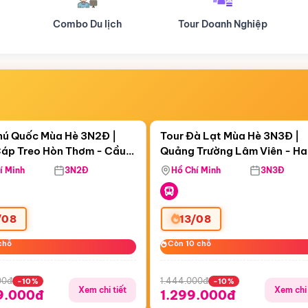
Tour Doanh Nghiệp
Du lịch Hành Hương
Điểm nổi bật
Điểm nổi
ngày 07:43:17
Còn
05 ngày 07:43:17
hú Quốc Mùa Hè 3N2Đ |
Tour Đà Lạt Mùa Hè 3N3Đ |
áp Treo Hòn Thơm - Cầu
Quảng Trường Lâm Viên - H
áp Treo Hòn Thơm
Công Viên Nước Aquatopia
Hill - Puppy Farm
í Minh
3N2Đ
Hồ Chí Minh
3N3Đ
/08
13/08
chỗ
chỗ
Còn 10 chỗ
Còn 10 chỗ
00đ
1.444.000đ
-10%
-10%
Xem chi tiết
Xem chi 
9.000đ
1.299.000đ