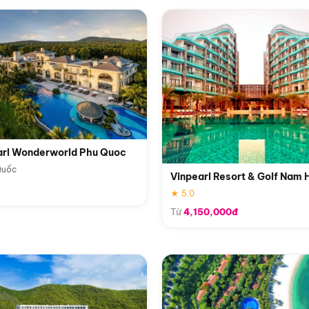
arl Wonderworld Phu Quoc
Quốc
Vinpearl Resort & Golf Nam 
★ 5.0
Từ
4,150,000đ