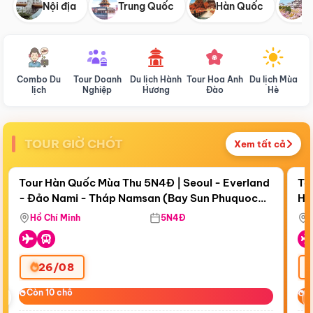
Nội địa
Trung Quốc
Hàn Quốc
N
Combo Du
Tour Doanh
Du lịch Hành
Tour Hoa Anh
Du lịch Mùa
D
lịch
Nghiệp
Hương
Đào
Hè
TOUR GIỜ CHÓT
Xem tất cả
Điểm nổi bật
Còn
18 ngày 21:30:49
Cò
Tour Hàn Quốc Mùa Thu 5N4Đ | Seoul - Everland
To
- Đảo Nami - Tháp Namsan (Bay Sun Phuquoc
Hò
Tặ
Airways)
Aq
Hồ Chí Minh
5N4Đ
26/08
‹
Còn 10 chỗ
Còn 10 chỗ
C
C