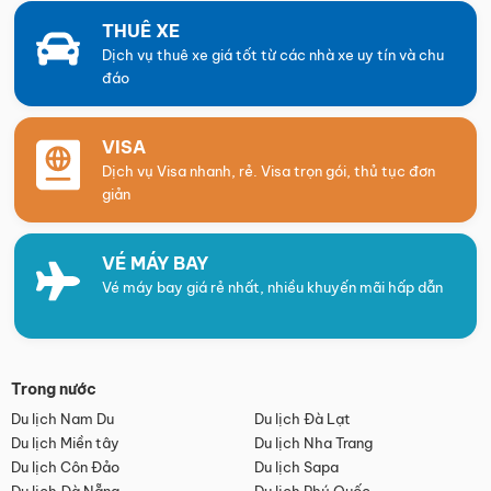
THUÊ XE
Dịch vụ thuê xe giá tốt từ các nhà xe uy tín và chu
đáo
VISA
Dịch vụ Visa nhanh, rẻ. Visa trọn gói, thủ tục đơn
giản
VÉ MÁY BAY
Vé máy bay giá rẻ nhất, nhiều khuyến mãi hấp dẫn
Trong nước
Du lịch Nam Du
Du lịch Đà Lạt
Du lịch Miền tây
Du lịch Nha Trang
Du lịch Côn Đảo
Du lịch Sapa