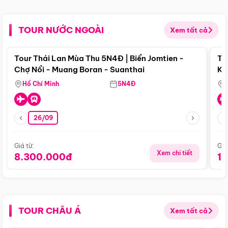
TOUR NƯỚC NGOÀI
Xem tất cả
Điểm nổi bật
Tour Thái Lan Mùa Thu 5N4Đ | Biển Jomtien -
To
Chợ Nổi - Muang Boran - Suanthai
Ku
Si
Hồ Chí Minh
5N4Đ
26/09
Giá từ:
Giá
Xem chi tiết
8.300.000đ
1
TOUR CHÂU Á
Xem tất cả
Điểm nổi bật