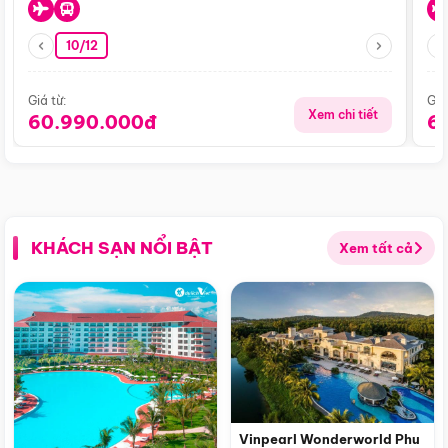
10/12
Giá từ:
Giá
Xem chi tiết
60.990.000đ
6
KHÁCH SẠN NỔI BẬT
Xem tất cả
Vinpearl Wonderworld Phu