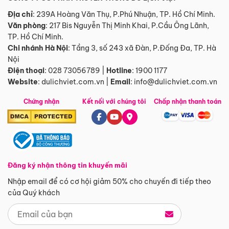
Địa chỉ
: 239A Hoàng Văn Thụ, P.Phú Nhuận, TP. Hồ Chí Minh.
Văn phòng
:
217 Bis Nguyễn Thị Minh Khai, P.Cầu Ông Lãnh,
TP. Hồ Chí Minh.
Chi nhánh Hà Nội
:
Tầng 3, số 243 xã Đàn, P.Đống Đa, TP. Hà
Nội
Điện thoại
:
028 73056789
|
Hotline
:
1900 1177
Website
:
dulichviet.com.vn
|
Email
:
info@dulichviet.com.vn
Chứng nhận
Kết nối với chúng tôi
Chấp nhận thanh toán
Đăng ký nhận thông tin khuyến mãi
Nhập email để có cơ hội giảm 50% cho chuyến đi tiếp theo
của Quý khách