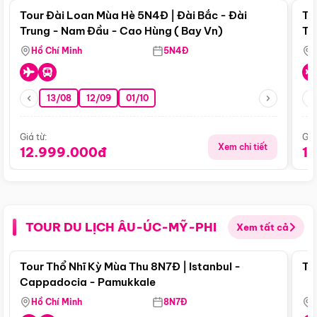
Tour Đài Loan Mùa Hè 5N4Đ | Đài Bắc - Đài
To
Trung - Nam Đầu - Cao Hùng ( Bay Vn)
Tr
Hồ Chí Minh
5N4Đ
13/08
12/09
01/10
Giá từ:
Giá
Xem chi tiết
12.999.000đ
1
TOUR DU LỊCH ÂU-ÚC-MỸ-PHI
Xem tất cả
Điểm nổi bật
Tour Thổ Nhĩ Kỳ Mùa Thu 8N7Đ | Istanbul -
To
Cappadocia - Pamukkale
Hồ Chí Minh
8N7Đ