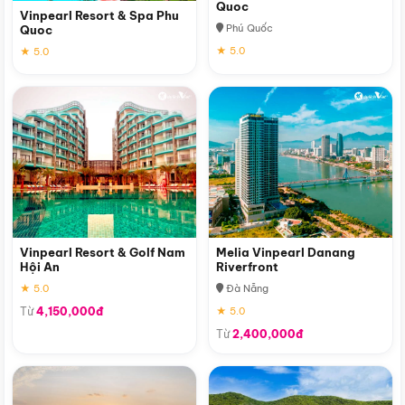
Quoc
Vinpearl Resort & Spa Phu
Phú Quốc
Quoc
★ 5.0
★ 5.0
Vinpearl Resort & Golf Nam
Melia Vinpearl Danang
Hội An
Riverfront
★ 5.0
Đà Nẵng
Từ
4,150,000đ
★ 5.0
Từ
2,400,000đ