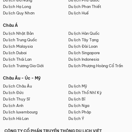
Du lịch Đà Nẵng
Du lịch Phú Quốc
Du lịch Hạ Long
Du lịch Phan Thiết
Du lịch Quy Nhơn
Du lịch Huế
Châu Á
Du lịch Nhật Bản
Du lịch Hàn Quốc
Du lịch Trung Quốc
Du lịch Tây Tạng
Du lịch Malaysia
Du lịch Đài Loan
Du lịch Dubai
Du lịch Singapore
Du lịch Thái Lan
Du lịch Indonesia
Du lịch Trương Gia Giới
Du lịch Phượng Hoàng Cổ Trấn
Châu Âu - Úc - Mỹ
Du lịch Châu Âu
Du lịch Mỹ
Du lịch Đức
Du lịch Thổ Nhĩ Kỳ
Du lịch Thụy Sĩ
Du lịch Bỉ
Du lịch Anh
Du lịch Nga
Du lịch luxembourg
Du lịch Pháp
Du lịch Hà Lan
Du lịch Ý
CÔNG TY CỔ PHẦN TRUYỀN THÔNG DU LỊCH VIỆT