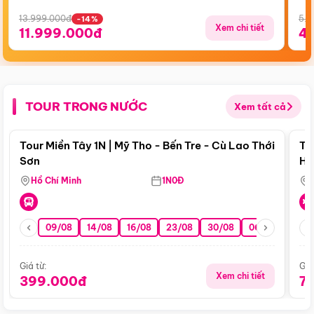
13.999.000đ
5.5
-14%
Xem chi tiết
11.999.000đ
4
TOUR TRONG NƯỚC
Xem tất cả
Điểm nổi bật
Tour Miền Tây 1N | Mỹ Tho - Bến Tre - Cù Lao Thới
To
Sơn
Hu
Hồ Chí Minh
1N0Đ
09/08
14/08
16/08
23/08
30/08
06/09
13/0
Giá từ:
Giá
Xem chi tiết
399.000đ
7