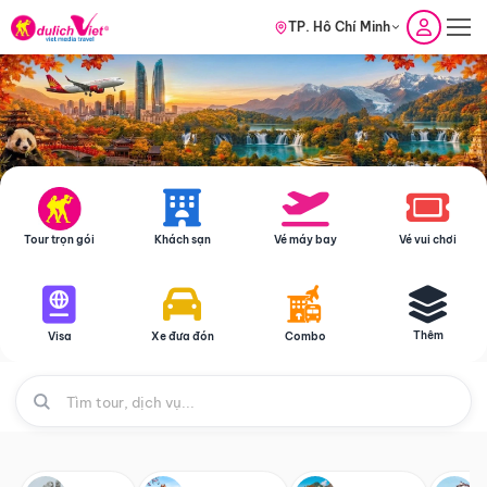
TP. Hồ Chí Minh
Tour trọn gói
Khách sạn
Vé máy bay
Vé vui chơi
Thêm
Visa
Xe đưa đón
Combo