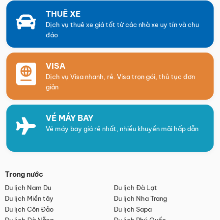
THUÊ XE
Dịch vụ thuê xe giá tốt từ các nhà xe uy tín và chu
đáo
VISA
Dịch vụ Visa nhanh, rẻ. Visa trọn gói, thủ tục đơn
giản
VÉ MÁY BAY
Vé máy bay giá rẻ nhất, nhiều khuyến mãi hấp dẫn
Trong nước
Du lịch Nam Du
Du lịch Đà Lạt
Du lịch Miền tây
Du lịch Nha Trang
Du lịch Côn Đảo
Du lịch Sapa