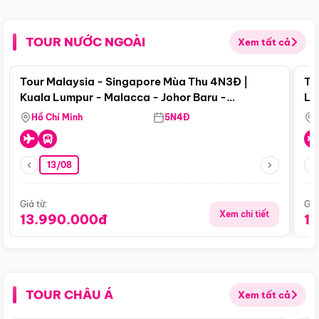
TOUR NƯỚC NGOÀI
Xem tất cả
Điểm nổi bật
Tour Malaysia - Singapore Mùa Thu 4N3Đ |
To
Kuala Lumpur - Malacca - Johor Baru -
Lử
Singapore
Hồ Chí Minh
5N4Đ
13/08
Giá từ:
Giá
Xem chi tiết
13.990.000đ
1
TOUR CHÂU Á
Xem tất cả
Điểm nổi bật