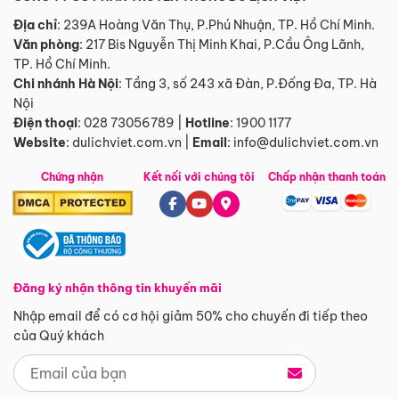
Địa chỉ
: 239A Hoàng Văn Thụ, P.Phú Nhuận, TP. Hồ Chí Minh.
Văn phòng
:
217 Bis Nguyễn Thị Minh Khai, P.Cầu Ông Lãnh,
TP. Hồ Chí Minh.
Chi nhánh Hà Nội
:
Tầng 3, số 243 xã Đàn, P.Đống Đa, TP. Hà
Nội
Điện thoại
:
028 73056789
|
Hotline
:
1900 1177
Website
:
dulichviet.com.vn
|
Email
:
info@dulichviet.com.vn
Chứng nhận
Kết nối với chúng tôi
Chấp nhận thanh toán
Đăng ký nhận thông tin khuyến mãi
Nhập email để có cơ hội giảm 50% cho chuyến đi tiếp theo
của Quý khách