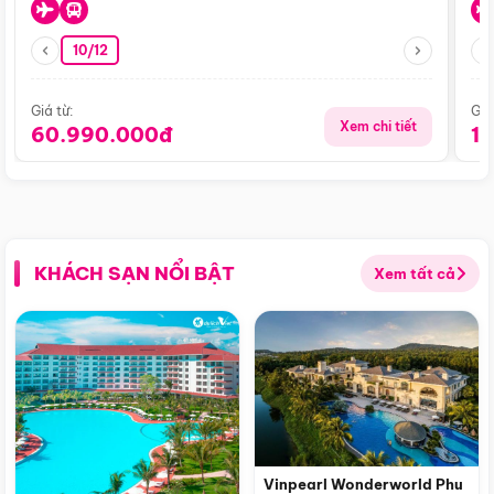
10/12
Giá từ:
Giá
Xem chi tiết
60.990.000đ
1
KHÁCH SẠN NỔI BẬT
Xem tất cả
Vinpearl Wonderworld Phu