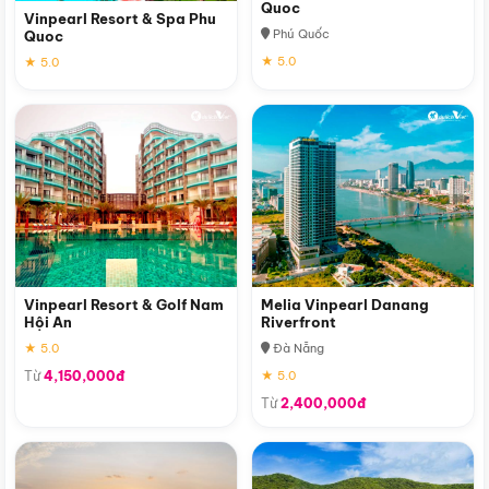
Quoc
Vinpearl Resort & Spa Phu
Phú Quốc
Quoc
★ 5.0
★ 5.0
Vinpearl Resort & Golf Nam
Melia Vinpearl Danang
Hội An
Riverfront
★ 5.0
Đà Nẵng
Từ
4,150,000đ
★ 5.0
Từ
2,400,000đ