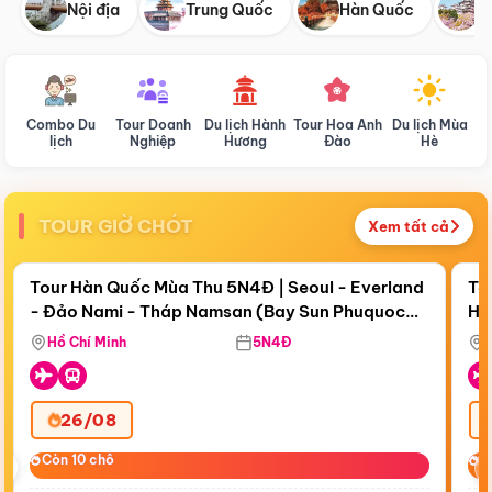
Nội địa
Trung Quốc
Hàn Quốc
N
Combo Du
Tour Doanh
Du lịch Hành
Tour Hoa Anh
Du lịch Mùa
D
lịch
Nghiệp
Hương
Đào
Hè
TOUR GIỜ CHÓT
Xem tất cả
Điểm nổi bật
Còn
18 ngày 06:11:56
Cò
Tour Hàn Quốc Mùa Thu 5N4Đ | Seoul - Everland
To
- Đảo Nami - Tháp Namsan (Bay Sun Phuquoc
Hò
Bay Sun Phuquoc Airways
Tặ
Airways)
Aq
Hồ Chí Minh
5N4Đ
26/08
‹
Còn 10 chỗ
Còn 10 chỗ
C
C