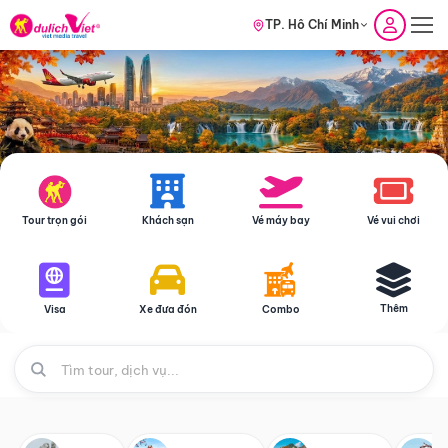
TP. Hồ Chí Minh
Tour trọn gói
Khách sạn
Vé máy bay
Vé vui chơi
Thêm
Visa
Xe đưa đón
Combo