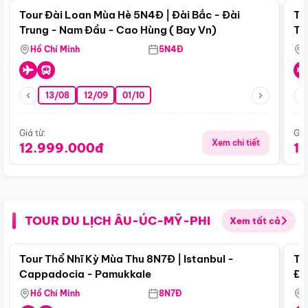
Tour Đài Loan Mùa Hè 5N4Đ | Đài Bắc - Đài
To
Trung - Nam Đầu - Cao Hùng ( Bay Vn)
Tr
Hồ Chí Minh
5N4Đ
13/08
12/09
01/10
Giá từ:
Giá
Xem chi tiết
12.999.000đ
1
TOUR DU LỊCH ÂU-ÚC-MỸ-PHI
Xem tất cả
Điểm nổi bật
Tour Thổ Nhĩ Kỳ Mùa Thu 8N7Đ | Istanbul -
To
Cappadocia - Pamukkale
Đế
Hồ Chí Minh
8N7Đ