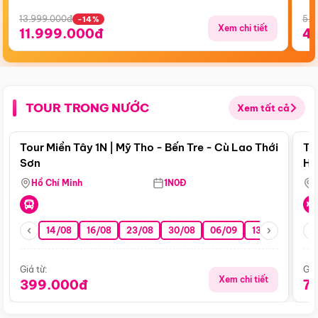
13.999.000đ
5.5
-14%
Xem chi tiết
11.999.000đ
4
TOUR TRONG NƯỚC
Xem tất cả
Điểm nổi bật
Tour Miền Tây 1N | Mỹ Tho - Bến Tre - Cù Lao Thới
To
Sơn
Hu
Hồ Chí Minh
1N0Đ
14/08
16/08
23/08
30/08
06/09
13/09
20/0
Giá từ:
Giá
Xem chi tiết
399.000đ
7