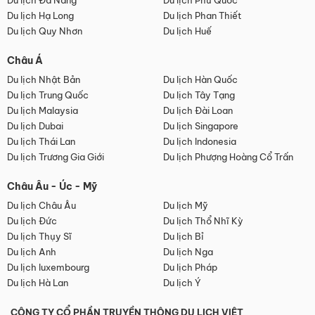
Du lịch Đà Nẵng
Du lịch Phú Quốc
Du lịch Hạ Long
Du lịch Phan Thiết
Du lịch Quy Nhơn
Du lịch Huế
Châu Á
Du lịch Nhật Bản
Du lịch Hàn Quốc
Du lịch Trung Quốc
Du lịch Tây Tạng
Du lịch Malaysia
Du lịch Đài Loan
Du lịch Dubai
Du lịch Singapore
Du lịch Thái Lan
Du lịch Indonesia
Du lịch Trương Gia Giới
Du lịch Phượng Hoàng Cổ Trấn
Châu Âu - Úc - Mỹ
Du lịch Châu Âu
Du lịch Mỹ
Du lịch Đức
Du lịch Thổ Nhĩ Kỳ
Du lịch Thụy Sĩ
Du lịch Bỉ
Du lịch Anh
Du lịch Nga
Du lịch luxembourg
Du lịch Pháp
Du lịch Hà Lan
Du lịch Ý
CÔNG TY CỔ PHẦN TRUYỀN THÔNG DU LỊCH VIỆT