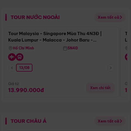
TOUR NƯỚC NGOÀI
Xem tất cả
Điểm nổi bật
Tour Malaysia - Singapore Mùa Thu 4N3Đ |
To
Kuala Lumpur - Malacca - Johor Baru -
Lử
Singapore
Hồ Chí Minh
5N4Đ
13/08
Giá từ:
Giá
Xem chi tiết
13.990.000đ
1
TOUR CHÂU Á
Xem tất cả
Điểm nổi bật