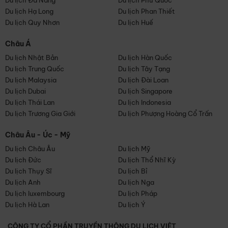
Du lịch Đà Nẵng
Du lịch Phú Quốc
Du lịch Hạ Long
Du lịch Phan Thiết
Du lịch Quy Nhơn
Du lịch Huế
Châu Á
Du lịch Nhật Bản
Du lịch Hàn Quốc
Du lịch Trung Quốc
Du lịch Tây Tạng
Du lịch Malaysia
Du lịch Đài Loan
Du lịch Dubai
Du lịch Singapore
Du lịch Thái Lan
Du lịch Indonesia
Du lịch Trương Gia Giới
Du lịch Phượng Hoàng Cổ Trấn
Châu Âu - Úc - Mỹ
Du lịch Châu Âu
Du lịch Mỹ
Du lịch Đức
Du lịch Thổ Nhĩ Kỳ
Du lịch Thụy Sĩ
Du lịch Bỉ
Du lịch Anh
Du lịch Nga
Du lịch luxembourg
Du lịch Pháp
Du lịch Hà Lan
Du lịch Ý
CÔNG TY CỔ PHẦN TRUYỀN THÔNG DU LỊCH VIỆT