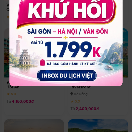
Quoc
Vinpearl Resort & Spa Phu
Phú Quốc
Quoc
★ 5.0
★ 5.0
Vinpearl Resort & Golf Nam
Melia Vinpearl Danang
Hội An
Riverfront
★ 5.0
Đà Nẵng
Từ
4,150,000đ
★ 5.0
Từ
2,400,000đ