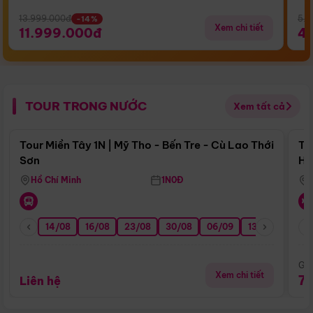
13.999.000đ
5.5
-14%
Xem chi tiết
11.999.000đ
4
TOUR TRONG NƯỚC
Xem tất cả
Điểm nổi bật
Tour Miền Tây 1N | Mỹ Tho - Bến Tre - Cù Lao Thới
To
Sơn
Hu
Hồ Chí Minh
1N0Đ
14/08
16/08
23/08
30/08
06/09
13/09
20/0
Giá
Xem chi tiết
7
Liên hệ