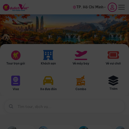
TP. Hồ Chí Minh
Tour trọn gói
Khách sạn
Vé máy bay
Vé vui chơi
Thêm
Visa
Xe đưa đón
Combo