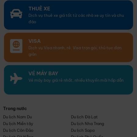
THUÊ XE
Dịch vụ thuê xe giá tốt từ các nhà xe uy tín và chu
đáo
VISA
Dịch vụ Visa nhanh, rẻ. Visa trọn gói, thủ tục đơn
giản
VÉ MÁY BAY
Vé máy bay giá rẻ nhất, nhiều khuyến mãi hấp dẫn
Trong nước
Du lịch Nam Du
Du lịch Đà Lạt
Du lịch Miền tây
Du lịch Nha Trang
Du lịch Côn Đảo
Du lịch Sapa