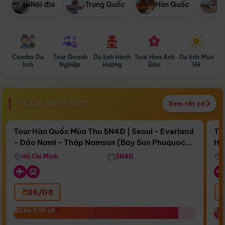
Nội địa
Trung Quốc
Hàn Quốc
N
Combo Du
Tour Doanh
Du lịch Hành
Tour Hoa Anh
Du lịch Mùa
D
lịch
Nghiệp
Hương
Đào
Hè
TOUR GIỜ CHÓT
Xem tất cả
Điểm nổi bật
Còn
17 ngày 12:20:46
Cò
Tour Hàn Quốc Mùa Thu 5N4Đ | Seoul - Everland
To
- Đảo Nami - Tháp Namsan (Bay Sun Phuquoc
Hò
Bay Sun Phuquoc Airways
Tặ
Airways)
Aq
Hồ Chí Minh
5N4Đ
26/08
‹
Còn 9/10 chỗ
Còn 9/10 chỗ
C
C