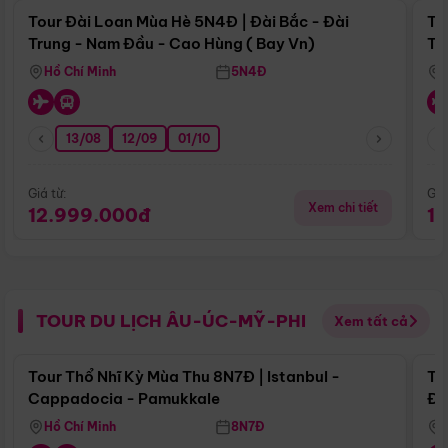
Tour Đài Loan Mùa Hè 5N4Đ | Đài Bắc - Đài
To
Trung - Nam Đầu - Cao Hùng ( Bay Vn)
Tr
Hồ Chí Minh
5N4Đ
13/08
12/09
01/10
Giá từ:
Giá
Xem chi tiết
12.999.000đ
1
TOUR DU LỊCH ÂU-ÚC-MỸ-PHI
Xem tất cả
Điểm nổi bật
Tour Thổ Nhĩ Kỳ Mùa Thu 8N7Đ | Istanbul -
To
Cappadocia - Pamukkale
Đế
Hồ Chí Minh
8N7Đ