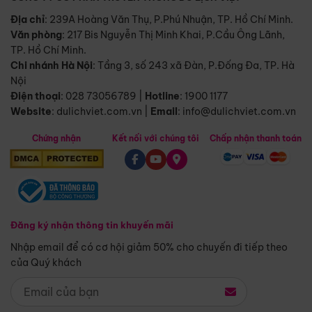
Địa chỉ
: 239A Hoàng Văn Thụ, P.Phú Nhuận, TP. Hồ Chí Minh.
Văn phòng
:
217 Bis Nguyễn Thị Minh Khai, P.Cầu Ông Lãnh,
TP. Hồ Chí Minh.
Chi nhánh Hà Nội
:
Tầng 3, số 243 xã Đàn, P.Đống Đa, TP. Hà
Nội
Điện thoại
:
028 73056789
|
Hotline
:
1900 1177
Website
:
dulichviet.com.vn
|
Email
:
info@dulichviet.com.vn
Chứng nhận
Kết nối với chúng tôi
Chấp nhận thanh toán
Đăng ký nhận thông tin khuyến mãi
Nhập email để có cơ hội giảm 50% cho chuyến đi tiếp theo
của Quý khách