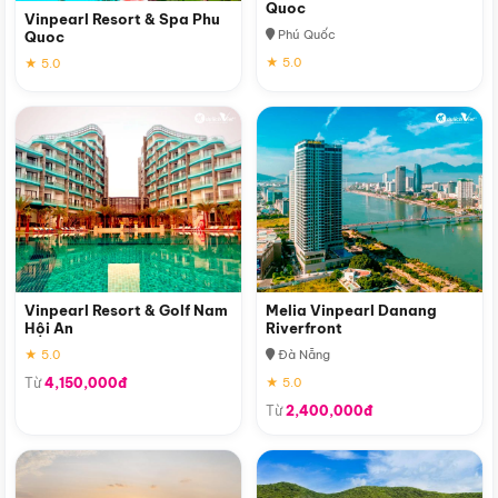
Quoc
Vinpearl Resort & Spa Phu
Phú Quốc
Quoc
★ 5.0
★ 5.0
Vinpearl Resort & Golf Nam
Melia Vinpearl Danang
Hội An
Riverfront
★ 5.0
Đà Nẵng
Từ
4,150,000đ
★ 5.0
Từ
2,400,000đ