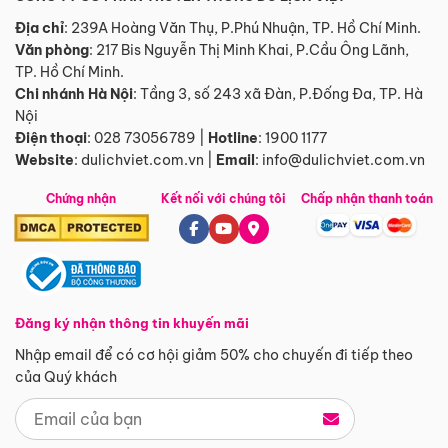
Địa chỉ
: 239A Hoàng Văn Thụ, P.Phú Nhuận, TP. Hồ Chí Minh.
Văn phòng
:
217 Bis Nguyễn Thị Minh Khai, P.Cầu Ông Lãnh,
TP. Hồ Chí Minh.
Chi nhánh Hà Nội
:
Tầng 3, số 243 xã Đàn, P.Đống Đa, TP. Hà
Nội
Điện thoại
:
028 73056789
|
Hotline
:
1900 1177
Website
:
dulichviet.com.vn
|
Email
:
info@dulichviet.com.vn
Chứng nhận
Kết nối với chúng tôi
Chấp nhận thanh toán
Đăng ký nhận thông tin khuyến mãi
Nhập email để có cơ hội giảm 50% cho chuyến đi tiếp theo
của Quý khách