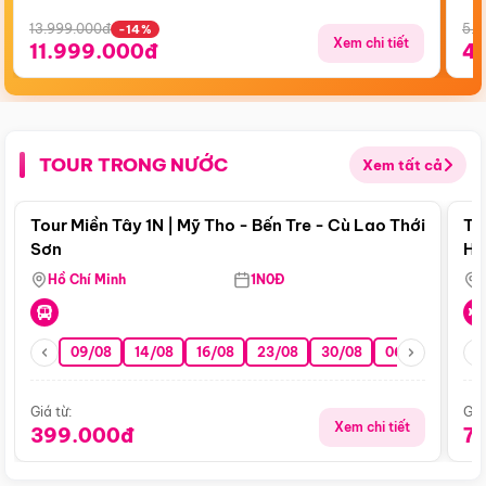
13.999.000đ
5.5
-14%
Xem chi tiết
11.999.000đ
4
TOUR TRONG NƯỚC
Xem tất cả
Điểm nổi bật
Tour Miền Tây 1N | Mỹ Tho - Bến Tre - Cù Lao Thới
To
Sơn
Hu
Hồ Chí Minh
1N0Đ
09/08
14/08
16/08
23/08
30/08
06/09
13/0
Giá từ:
Giá
Xem chi tiết
399.000đ
7