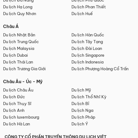
Du lịch Đà Nẵng
Du lịch Phú Quốc
Du lịch Hạ Long
Du lịch Phan Thiết
Du lịch Quy Nhơn
Du lịch Huế
Châu Á
Du lịch Nhật Bản
Du lịch Hàn Quốc
Du lịch Trung Quốc
Du lịch Tây Tạng
Du lịch Malaysia
Du lịch Đài Loan
Du lịch Dubai
Du lịch Singapore
Du lịch Thái Lan
Du lịch Indonesia
Du lịch Trương Gia Giới
Du lịch Phượng Hoàng Cổ Trấn
Châu Âu - Úc - Mỹ
Du lịch Châu Âu
Du lịch Mỹ
Du lịch Đức
Du lịch Thổ Nhĩ Kỳ
Du lịch Thụy Sĩ
Du lịch Bỉ
Du lịch Anh
Du lịch Nga
Du lịch luxembourg
Du lịch Pháp
Du lịch Hà Lan
Du lịch Ý
CÔNG TY CỔ PHẦN TRUYỀN THÔNG DU LỊCH VIỆT