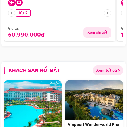
10/12
Giá từ:
Giá
Xem chi tiết
60.990.000đ
1
KHÁCH SẠN NỔI BẬT
Xem tất cả
Vinpearl Wonderworld Phu