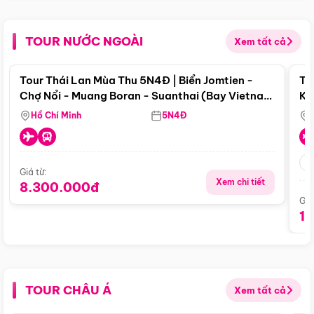
TOUR NƯỚC NGOÀI
Xem tất cả
Điểm nổi bật
Tour Thái Lan Mùa Thu 5N4Đ | Biển Jomtien -
To
Chợ Nổi - Muang Boran - Suanthai (Bay Vietnam
Ku
Airlines)
Si
Hồ Chí Minh
5N4Đ
Giá từ:
Xem chi tiết
8.300.000đ
Giá
1
TOUR CHÂU Á
Xem tất cả
Điểm nổi bật