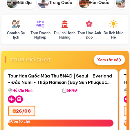
Nội địa
Trung Quốc
Hàn Quốc
N
Combo Du
Tour Doanh
Du lịch Hành
Tour Hoa Anh
Du lịch Mùa
D
lịch
Nghiệp
Hương
Đào
Hè
TOUR GIỜ CHÓT
Xem tất cả
Điểm nổi bật
Còn
18 ngày 11:43:08
Cò
Tour Hàn Quốc Mùa Thu 5N4Đ | Seoul - Everland
To
- Đảo Nami - Tháp Namsan (Bay Sun Phuquoc
Hò
Bay Sun Phuquoc Airways
Tặ
Airways)
Aq
Hồ Chí Minh
5N4Đ
26/08
‹
Còn 10 chỗ
Còn 10 chỗ
C
C