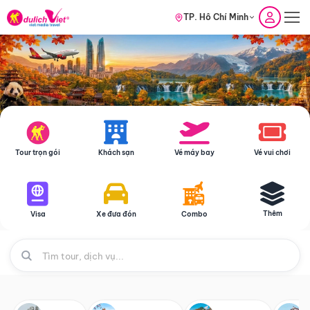
TP. Hồ Chí Minh
Tour trọn gói
Khách sạn
Vé máy bay
Vé vui chơi
Thêm
Visa
Xe đưa đón
Combo