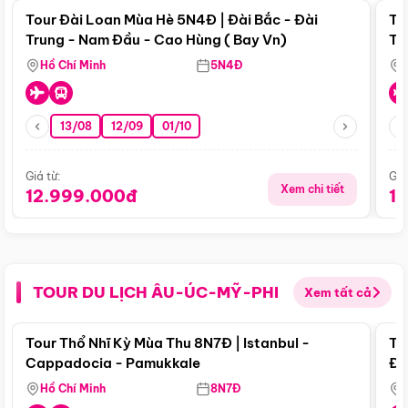
Tour Đài Loan Mùa Hè 5N4Đ | Đài Bắc - Đài
To
Trung - Nam Đầu - Cao Hùng ( Bay Vn)
Tr
Hồ Chí Minh
5N4Đ
13/08
12/09
01/10
Giá từ:
Giá
Xem chi tiết
12.999.000đ
1
TOUR DU LỊCH ÂU-ÚC-MỸ-PHI
Xem tất cả
Điểm nổi bật
Tour Thổ Nhĩ Kỳ Mùa Thu 8N7Đ | Istanbul -
To
Cappadocia - Pamukkale
Đế
Hồ Chí Minh
8N7Đ