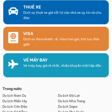
THUÊ XE
Dịch vụ thuê xe giá tốt từ các nhà xe uy tín và chu
đáo
VISA
Dịch vụ Visa nhanh, rẻ. Visa trọn gói, thủ tục đơn
giản
VÉ MÁY BAY
Vé máy bay giá rẻ nhất, nhiều khuyến mãi hấp dẫn
Trong nước
Du lịch Nam Du
Du lịch Đà Lạt
Du lịch Miền tây
Du lịch Nha Trang
Du lịch Côn Đảo
Du lịch Sapa