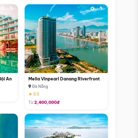
Hội An
Melia Vinpearl Danang Riverfront
Đà Nẵng
★ 5.0
Từ
2,400,000đ