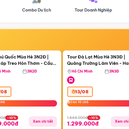
Tour Doanh Nghiệp
Du lịch Hành Hương
Điểm nổi bật
Điểm nổi
ngày 10:15:34
Còn
05 ngày 10:15:34
hú Quốc Mùa Hè 3N2Đ |
Tour Đà Lạt Mùa Hè 3N3Đ |
áp Treo Hòn Thơm - Cầu
Quảng Trường Lâm Viên - H
áp Treo Hòn Thơm
Công Viên Nước Aquatopia
Hill - Puppy Farm
í Minh
3N2Đ
Hồ Chí Minh
3N3Đ
/08
13/08
chỗ
chỗ
Còn 10 chỗ
Còn 10 chỗ
00đ
1.444.000đ
-10%
-10%
Xem chi tiết
Xem chi 
9.000đ
1.299.000đ