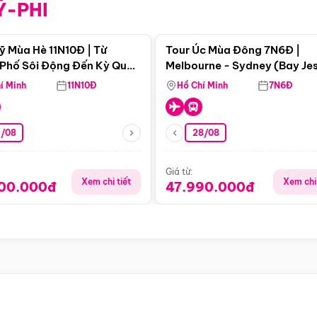
Ỹ-PHI
Điểm nổi bật
Điểm nổi
ỹ Mùa Hè 11N10Đ | Từ
Tour Úc Mùa Đông 7N6Đ |
Phố Sôi Động Đến Kỳ Quan
Melbourne - Sydney (Bay Je
Nhiên Mỹ
Airways)
í Minh
11N10Đ
Hồ Chí Minh
7N6Đ
4/08
28/08
Giá từ:
Xem chi tiết
Xem chi 
900.000đ
47.990.000đ