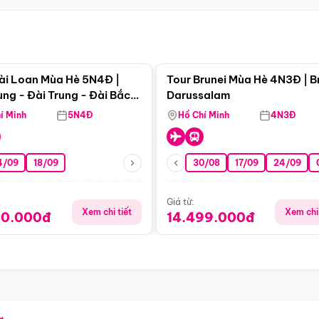
Điểm nổi bật
Điểm nổi
ài Loan Mùa Hè 5N4Đ |
Tour Brunei Mùa Hè 4N3Đ | B
ng - Đài Trung - Đài Bắc
Darussalam
j)
í Minh
5N4Đ
Hồ Chí Minh
4N3Đ
4/09
18/09
30/08
17/09
24/09
Giá từ:
Xem chi tiết
Xem chi 
90.000đ
14.499.000đ