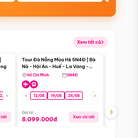
Xem tất cả
 bật
Điểm nổi bật
|
Tour Đà Nẵng Mùa Hè 5N4Đ | Bà
Tour Đà Nẵn
ong
Nà - Hội An - Huế - La Vang -
Nà - Hội An
Động Thiên Đường
Nha
Hồ Chí Minh
5N4Đ
Hồ Chí Minh
2/08
26/08
05/09
12/08
19/08
09/09
26/08
12/09
13/08
›
Giá từ:
Giá từ:
tiết
Xem chi tiết
8.099.000đ
6.899.00