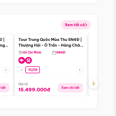
Xem tất cả
 bật
Điểm nổi bật
Đ |
Tour Trung Quôc Mùa Thu 5N4Đ |
Tour Trung
àng
Thượng Hải - Ô Trấn - Hàng Châu
| Thành Đô 
(Tour Không Shopping)
Viên Gấu Tr
Hồ Chí Minh
5N4Đ
Hồ Chí Minh
10/09
21/08
›
Giá từ:
Giá từ:
tiết
Xem chi tiết
15.499.000đ
16.999.0