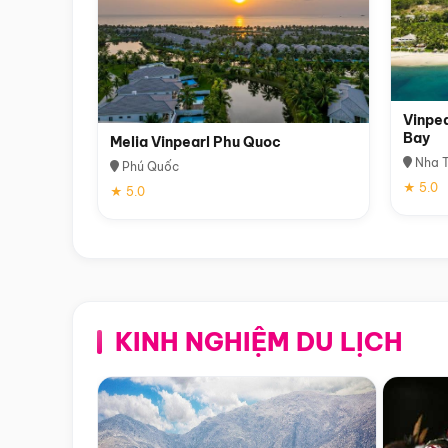
Vinpea
Bay
Melia Vinpearl Phu Quoc
Nha T
Phú Quốc
★ 5.0
★ 5.0
KINH NGHIỆM DU LỊCH