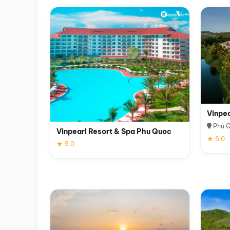
Vinpe
Phú 
Vinpearl Resort & Spa Phu Quoc
★ 5.0
★ 5.0