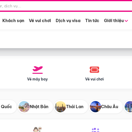
Điểm khởi hành
Tháng khở
Hồ Chí Minh
Bất kỳ 
Khách sạn
Vé vui chơi
Dịch vụ visa
Tin tức
Giới thiệu
Vé máy bay
Vé vui chơi
 Quốc
Nhật Bản
Thái Lan
Châu Âu