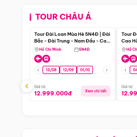
TOUR CHÂU Á
Điểm nổi bật
Tour Đài Loan Mùa Hè 5N4Đ | Đài
Tour Đ
Bắc - Đài Trung - Nam Đầu - Cao
Cao Hù
Hùng ( Bay Vn)
(Bay V
Hồ Chí Minh
5N4Đ
Hồ Ch
13/08
12/09
01/10
0
‹
Giá từ:
Giá từ:
Xem chi tiết
12.999.000đ
12.9