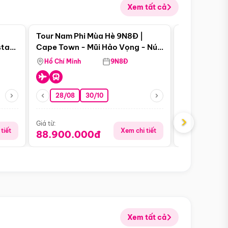
Xem tất cả
 bật
Điểm nổi bật
Tour Nam Phi Mùa Hè 9N8Đ |
Tour Mỹ Mùa
star
Cape Town - Mũi Hảo Vọng - Núi
Hoa Kỳ - Me
Bàn - Johannesburg - Pretoria -
Hồ Chí Minh
9N8Đ
Hồ Chí Minh
Safari - Lodge
28/08
30/10
29/08
›
Giá từ:
Giá từ:
tiết
Xem chi tiết
88.900.000đ
59.900.
Xem tất cả