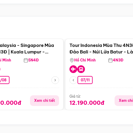
Điểm nổi bật
Điểm nổi
alaysia - Singapore Mùa
Tour Indonesia Mùa Thu 4N3
3Đ | Kuala Lumpur -
Đảo Bali - Núi Lửa Batur - L
a - Johor Baru -
Penglipuran
í Minh
5N4Đ
Hồ Chí Minh
4N3Đ
pore
3/08
07/11
Giá từ:
Xem chi tiết
Xem chi 
90.000đ
12.190.000đ