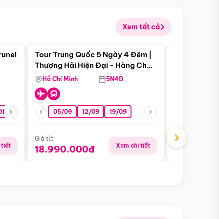
Xem tất cả
 bật
Điểm nổi bật
runei
Tour Trung Quốc 5 Ngày 4 Đêm |
Tour Trung 
Tour Hè
Thượng Hải Hiện Đại - Hàng Châu
Ân Thi - Trư
Nên Thơ - Ô Trấn Cổ Kính
Hồ Chí Minh
5N4Đ
Hồ Chí Minh
01/10
15/10
29/10
05/09
12/09
19/09
16/08
›
Giá từ:
Giá từ:
tiết
Xem chi tiết
18.990.000đ
16.990.0