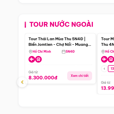
TOUR NƯỚC NGOÀI
Điểm nổi bật
Tour Thái Lan Mùa Thu 5N4Đ |
Tour M
Biển Jomtien - Chợ Nổi - Muang
Thu 4N
Boran - Suanthai (Bay Vietnam
Malacc
Hồ Chí Minh
5N4Đ
Hồ Ch
Airlines)
Singa
1
Giá từ:
Xem chi tiết
8.300.000đ
‹
Giá từ:
13.9