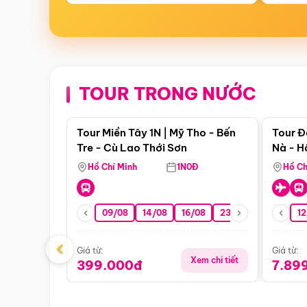
TOUR TRONG NƯỚC
Điểm nổi bật
Tour Miền Tây 1N | Mỹ Tho - Bến
Tour Đ
Tre - Cù Lao Thới Sơn
Nà - H
Nha
Hồ Chí Minh
1N0Đ
Hồ Ch
09/08
14/08
16/08
23/08
30/08
12
0
‹
Giá từ:
Giá từ:
Xem chi tiết
399.000đ
7.89