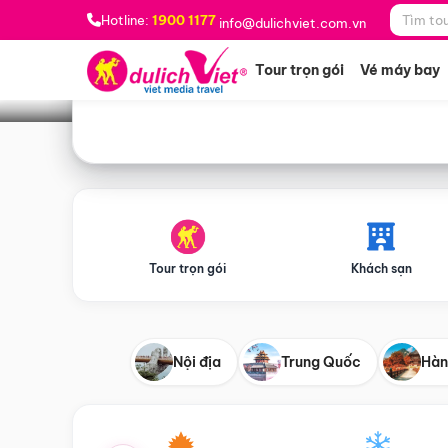
Bạn muốn đi đâu?
*
Hotline:
1900 1177
info@dulichviet.com.vn
Tour trọn gói
Vé máy bay
Tour trọn gói
Khách sạn
Nội địa
Trung Quốc
Hàn