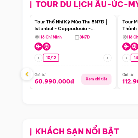
TOUR DU LỊCH ÂU-ÚC-M
Điểm nổi bật
Tour Thổ Nhĩ Kỳ Mùa Thu 8N7Đ |
Tour M
Istanbul - Cappadocia -
Thành 
Pamukkale
Thiên 
Hồ Chí Minh
8N7Đ
Hồ Ch
10/12
1
‹
Giá từ:
Giá từ:
Xem chi tiết
60.990.000đ
112.
KHÁCH SẠN NỔI BẬT