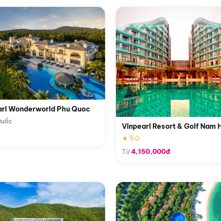
arl Wonderworld Phu Quoc
Quốc
Vinpearl Resort & Golf Nam 
★ 5.0
Từ
4,150,000đ