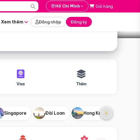
i hành
Hồ Chí Minh
Giỏ hàng
Tìm tour
tháng nào
Xem thêm
Đăng nhập
Đăng ký
Visa
Thêm
Singapore
Đài Loan
Hong Kong
Mỹ