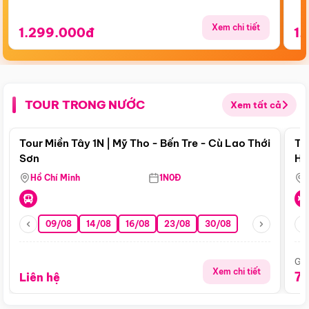
Xem chi tiết
1.299.000đ
1.
TOUR TRONG NƯỚC
Xem tất cả
Điểm nổi bật
Tour Miền Tây 1N | Mỹ Tho - Bến Tre - Cù Lao Thới
To
Sơn
Hu
Hồ Chí Minh
1N0Đ
09/08
14/08
16/08
23/08
30/08
Giá
Xem chi tiết
7
Liên hệ