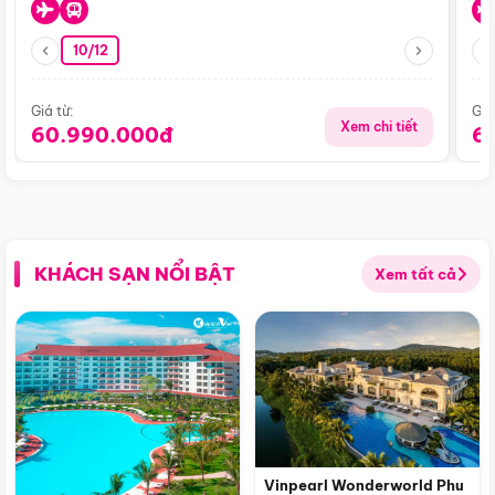
10/12
Giá từ:
Giá
Xem chi tiết
60.990.000đ
6
KHÁCH SẠN NỔI BẬT
Xem tất cả
Vinpearl Wonderworld Phu