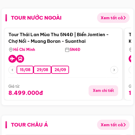
TOUR NƯỚC NGOÀI
Xem tất cả
Điểm nổi bật
Tour Thái Lan Mùa Thu 5N4Đ | Biển Jomtien -
To
Chợ Nổi - Muang Boran - Suanthai
Ku
Si
Hồ Chí Minh
5N4Đ
15/08
29/08
26/09
Giá từ:
Giá
Xem chi tiết
8.499.000đ
1
TOUR CHÂU Á
Xem tất cả
Điểm nổi bật