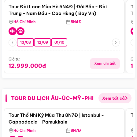
Tour Đài Loan Mùa Hè 5N4Đ | Đài Bắc - Đài
To
Trung - Nam Đầu - Cao Hùng ( Bay Vn)
Tr
Hồ Chí Minh
5N4Đ
13/08
12/09
01/10
Giá từ:
Giá
Xem chi tiết
12.999.000đ
1
TOUR DU LỊCH ÂU-ÚC-MỸ-PHI
Xem tất cả
Điểm nổi bật
Tour Thổ Nhĩ Kỳ Mùa Thu 8N7Đ | Istanbul -
To
Cappadocia - Pamukkale
Hồ Chí Minh
8N7Đ