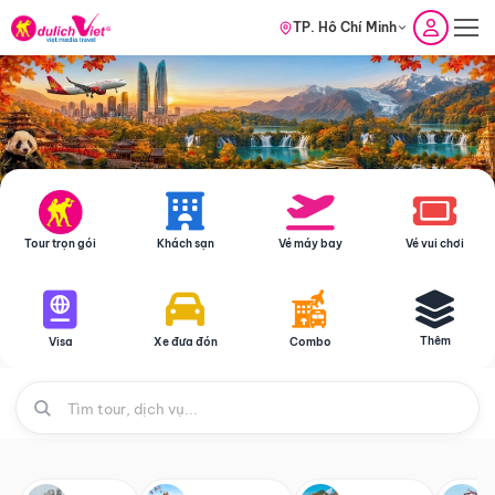
TP. Hồ Chí Minh
Tour trọn gói
Khách sạn
Vé máy bay
Vé vui chơi
Thêm
Visa
Xe đưa đón
Combo