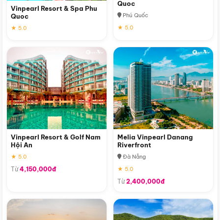
Quoc
Vinpearl Resort & Spa Phu
Phú Quốc
Quoc
★ 5.0
★ 5.0
Vinpearl Resort & Golf Nam
Melia Vinpearl Danang
Hội An
Riverfront
★ 5.0
Đà Nẵng
Từ
4,150,000đ
★ 5.0
Từ
2,400,000đ