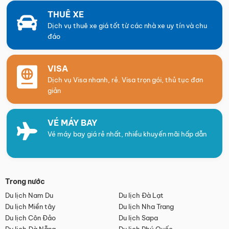
THUÊ XE
Dịch vụ thuê xe giá tốt từ các nhà xe uy tín và chu
đáo
VISA
Dịch vụ Visa nhanh, rẻ. Visa trọn gói, thủ tục đơn
giản
VÉ MÁY BAY
Vé máy bay giá rẻ nhất, nhiều khuyến mãi hấp dẫn
Trong nước
Du lịch Nam Du
Du lịch Đà Lạt
Du lịch Miền tây
Du lịch Nha Trang
Du lịch Côn Đảo
Du lịch Sapa