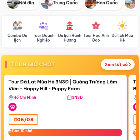
Nội địa
Trung Quốc
Hàn Quốc
N
Combo Du
Tour Doanh
Du lịch Hành
Tour Hoa Anh
Du lịch Mùa
D
lịch
Nghiệp
Hương
Đào
Hè
TOUR GIỜ CHÓT
Xem tất cả
Điểm nổi bật
Còn
18:05:47
Cò
Tour Đà Lạt Mùa Hè 3N3Đ | Quảng Trường Lâm
To
Viên - Happy Hill - Puppy Farm
Bế
Ma
Hồ Chí Minh
3N3Đ
06/08
‹
Còn 10 chỗ
Còn 10 chỗ
C
C