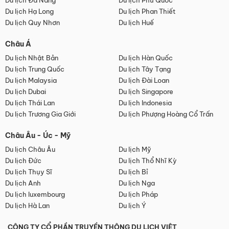
Du lịch Đà Nẵng
Du lịch Phú Quốc
Du lịch Hạ Long
Du lịch Phan Thiết
Du lịch Quy Nhơn
Du lịch Huế
Châu Á
Du lịch Nhật Bản
Du lịch Hàn Quốc
Du lịch Trung Quốc
Du lịch Tây Tạng
Du lịch Malaysia
Du lịch Đài Loan
Du lịch Dubai
Du lịch Singapore
Du lịch Thái Lan
Du lịch Indonesia
Du lịch Trương Gia Giới
Du lịch Phượng Hoàng Cổ Trấn
Châu Âu - Úc - Mỹ
Du lịch Châu Âu
Du lịch Mỹ
Du lịch Đức
Du lịch Thổ Nhĩ Kỳ
Du lịch Thụy Sĩ
Du lịch Bỉ
Du lịch Anh
Du lịch Nga
Du lịch luxembourg
Du lịch Pháp
Du lịch Hà Lan
Du lịch Ý
CÔNG TY CỔ PHẦN TRUYỀN THÔNG DU LỊCH VIỆT