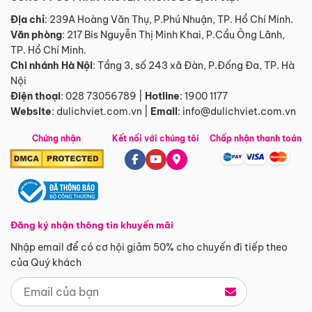
Địa chỉ
: 239A Hoàng Văn Thụ, P.Phú Nhuận, TP. Hồ Chí Minh.
Văn phòng
:
217 Bis Nguyễn Thị Minh Khai, P.Cầu Ông Lãnh,
TP. Hồ Chí Minh.
Chi nhánh Hà Nội
:
Tầng 3, số 243 xã Đàn, P.Đống Đa, TP. Hà
Nội
Điện thoại
:
028 73056789
|
Hotline
:
1900 1177
Website
:
dulichviet.com.vn
|
Email
:
info@dulichviet.com.vn
Chứng nhận
Kết nối với chúng tôi
Chấp nhận thanh toán
Đăng ký nhận thông tin khuyến mãi
Nhập email để có cơ hội giảm 50% cho chuyến đi tiếp theo
của Quý khách